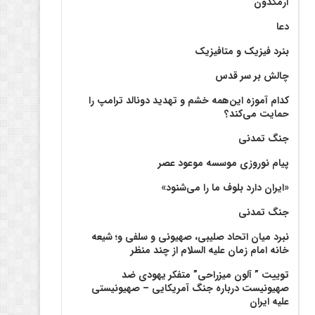
آرمگدون
دعا
بنرد فیزیک و متافیزیک
چالش بر سر قدس
کدام آموزه این‌همه خشم و تهدید دونالد ترامپ را
حمایت می‌کند؟
جنگ تمدنی
پیام نوروزی موسسه موعود عصر
«ایران دارد بلوف ما را می‌شنود»
جنگ تمدنی
نبرد میان اتحاد صلیبی، صهیونی و سلفی و؛ شیعه
خانه امام زمان علیه السلام از چند منظر
توییت ” آلون میزراحی” متفکر یهودی ضد
صهیونیست درباره جنگ آمریکایی – صهیونیستی
علیه ایران