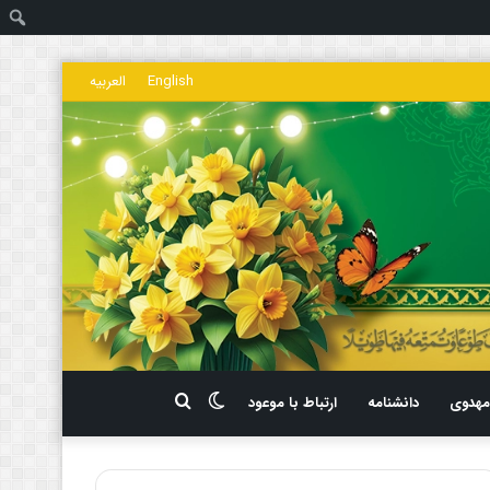
ج
English
العربیه
تغییر
جستجو
هدوی
دانشنامه
ارتباط با موعود
پوسته
برای