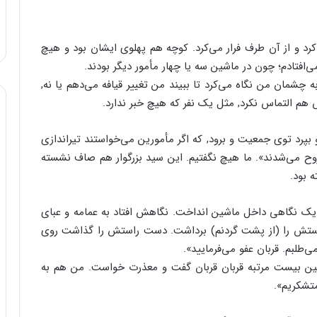
کرد و از آن طرف فرار می‌کرد. کوچه هم پهلوی ایشان بود و هیچ
ی‌افتادم؛ چون در ماشین سه یا چهار مأمور دیگر بودند.
چشمان من نگاه می‌کرد تا ببیند من تغییر قیافه می‌دهم یا نه,
م التماس نکرد, مثل یک نفر که هیچ خبر ندارد.
بپرد توی جمعیت و برود, که اگر مأمورین می‌خواستند تیراندازی
روح می‌شدند». ما هیچ نگفتیم. این سید بزرگوار هم صاف نشسته
 بود.
یک نگاهی داخل ماشین انداخت. نگاهش افتاد به عمامه و عبای
 دستش را (از پشت گردنم) برداشت. دست راستش را گذاشت روی
طلبم. قربان عفو می‌فرمایید».
یقین بیست مرتبه قربان قربان گفت و معذرت خواست. من هم به
متشکریم».