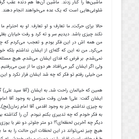
ماشین‌ها را کنار زدند. ماشین آن‌ها هم دنده عقب گر
شلوغی‌هایی است که یک عده می‌خواهند انجام دهند. 
حالا برای حرکت, ما تعارف و او تعارف. او به احترام م
نکند چیزی باشد. دیدیم سر و ته کرد و رفت خیابان بغلی
من همه اش در این فکر بودم و تعجب می‌کردم که چرا ا
می‌کرد, من نه این که گله‌ای از ایشان نداشتم بلکه 
نمی‌شدم. بر فرض که فدای ایشان می‌شدم, هیچ مسئله‌ا
ولی اگر ایشان گیر می‌افتاد هر دوی ما از بین می‌رفتیم.
من خیلی رفتم تو فکر که چه شد ایشان فرار نکرد و ای
همین که خیالمان راحت شد,‌ به ایشان (آقا سید علی) گف
ایشان گفت: علی! همان وقت متوسل به وجود آقا امام زم
به چیزی نداشتم, جز به وجود اقدس آقا امام زمان(عج),
به فکر خودم که چه تدبیری بکنم نبودم. آن را گذاشته ب
دیگر چه آخرین لحظه‌ای؟! دو متر جلوتر, دو نفر با یوز
هیچ چیز نمی‌تواند در این لحظات این حالت را به ما بب
طرف حاضر است افراد را زیر دست و پای خودش له کند