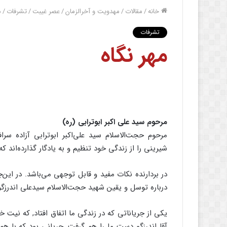
خانه
/
مقالات
/
مهدویت و آخرالزمان
/
عصر غیبت
/
تشرفات
/
م
تشرفات
مهر نگاه
مرحوم سید علی اکبر ابوترابی (ره)
مرحوم حجت‌الاسلام سید علی‌اکبر ابوترابی آزاده سرا
شیرینی را از زندگی خود تنظیم و به یادگار گذارده‌اند که
در بردارنده نکات مفید و قابل توجهی می‌باشد. در این‌
درباره توسل و یقین شهید حجت‌الاسلام سیدعلی اندرزگو
یکی از جریاناتی که در زندگی ما اتفاق افتاد, که نیت 
آقا اندرزگو دست ما را هم گرفت,‌ جریانی بود که با ه