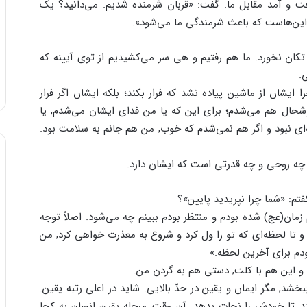
فت و آمد مقابل ما. گفت: «قربان شرمنده شدیم. می‌دانید؟ یک
این‌هاست که باعث شرمندگی ما می‌شود».
ا تکان نخورد. ما هم رفتیم و هی سر می‌کشیدیم از توی آیینه که
.
یشان از ماشین پیاده نشد که فرار بکند؛ بلکه ایشان اگر فرار
خوشحال هم می‌شدم؛ برای این که یا من فدای ایشان می‌شدم, یا
ی نبود و اگر هم نمی‌شدم که خوب, من هم جانم به سلامت بود.
ن چه روحی و چه قدرتی است که ایشان دارد.
تم: «شما چرا نپریدید پایین»؟
ان(عج) شده بودم و منتظر بودم ببینم چه می‌شود. اصلاً‌ توجه‌
 و تا لحظه‌ای که تو را ول کرد و شروع به معذرت خواهی کرد, من
ودم برای آخرین لحظه.»
ی و این هم با کلت, دستی هم به گردن من.
خشد, مگر ایمان و یقین در حدّ بالایی. شاید در اعلی رتبه یقین.
, تا خودش را نجات بدهد. آن وقت, مرحله یقین انسان به کجا