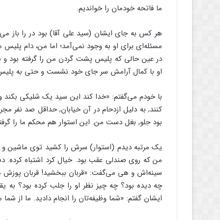
ما فاتحه خودمان را خواندیم.
هر کس به جای ایشان (سید علی آقا) بود در را باز می‌
مسئله‌ای برای او به وجود نمی‌آمد؛ اما من، دام پلیس م
در عین حالی که پلیس پشت گردن من را گرفته بود و به 
او با کمال آرامش سر جای خود نشست و حتی به پلیس ه
با خودم می‌گفتم: «خدا کند این سید یک شلیکی بکند و 
کنند, به دلیل ازدحام در آن خیابان, حداقل صد نفر مج
بود جلو, بغل دست من. این استوار هم محکم ما را گرفته
یک مرتبه دیدم (استوار) سرش را کشید توی ماشین و 
من که روی صندلی عقب بود. خیال کرد اشتباه کرده.
سینه‌اش و هی می‌گفت: «قربان ببخشید! قربان پوزش می‌
چه دیده بود؟ چه چیز نظر او را جلب کرده بود؟ به 
ایشان گفتم: «شما وظیفه‌تان را انجام دادید. ما از شما 