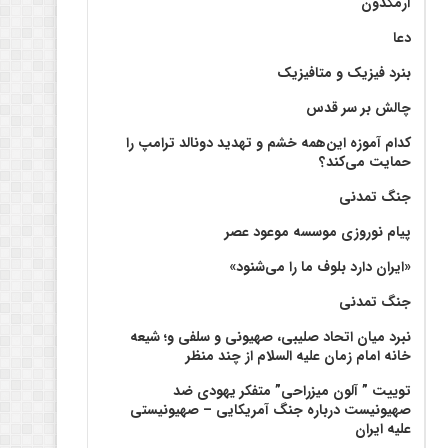
آرمگدون
دعا
بنرد فیزیک و متافیزیک
چالش بر سر قدس
کدام آموزه این‌همه خشم و تهدید دونالد ترامپ را
حمایت می‌کند؟
جنگ تمدنی
پیام نوروزی موسسه موعود عصر
«ایران دارد بلوف ما را می‌شنود»
جنگ تمدنی
نبرد میان اتحاد صلیبی، صهیونی و سلفی و؛ شیعه
خانه امام زمان علیه السلام از چند منظر
توییت ” آلون میزراحی” متفکر یهودی ضد
صهیونیست درباره جنگ آمریکایی – صهیونیستی
علیه ایران