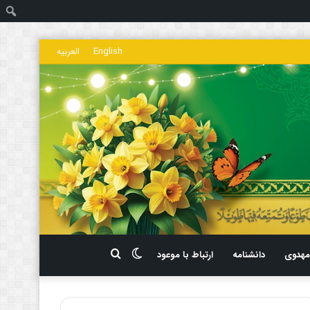
ج
English
العربیه
تغییر
جستجو
هدوی
دانشنامه
ارتباط با موعود
پوسته
برای