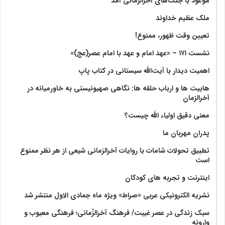
موعود با جنگ‌های آخرالزمانی آمد
ملک عظیم خداوند
تعیین وقت ظهور، ممنوع!
نشست ۱۷۱ – «عهد امام و عهد با امام عصر(عج)»
اهمیت دیدار با آیت‌الله سیستانی در کتاب پاپ
هابیت ها و ارباب حلقه ها: نگاهی صهیونیستی به خاورمیانه در
آخرالزمان
معنی دقیق اولیاء الله چیست؟
پدران مهربان ما
تطبیق تحولات شامات با روایات آخرالزمانی شیعی از هر نظر ممنوع
است
اینترنت و تجربه های کودکان
نشریه الکترونیکی عربی «صراط» ویژه ماه جمادی الاول منتشر شد
سبک زندگی در عصر غیبت/ فرهنگ آخرالزّمانی؛ فرهنگی معیوب و
وارونه