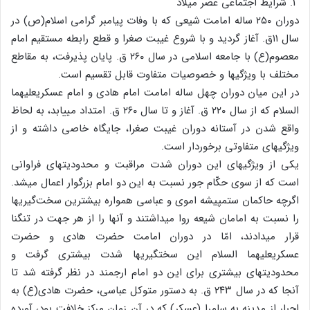
1. شرایط اجتماعی عصر میلاد
دوران ۲۵۰ ساله امامت شیعی که با وفات پیامبر گرامی اسلام‏(ص) در
سال ۱۱ق. آغاز گردید و با شروع غیبت صغرا و قطع رابطه مستقیم امام
معصوم(ع) با جامعه اسلامی در سال ۲۶۰ ق. پایان پذیرفت، به مقاطع
مختلف با ویژگی‏ها و خصوصیات متفاوت قابل تقسیم است.
در این میان دوران چهل ساله امامت امام هادی و امام عسکری‏علیهما
السلام که از سال ۲۲۰ ق. آغاز و تا سال ۲۶۰ ق. امتداد می‏یابد، به لحاظ
واقع شدن در آستانه دوران غیبت صغرا، جایگاه خاصی داشته و از
ویژگی‏های متفاوتی برخوردار است.
یکی از ویژگی‏های این دوران شدت مراقبت و محدودیت‏های فراوانی
است که از سوی حکّام جور نسبت به این دو امام بزرگوار اعمال می‏شد.
اگرچه حاکمان ستم‏پیشه اموی و عباسی همواره بیش‏ترین سخت‌گیری‏ها
را نسبت به امامان شیعه روا می‏داشتند و آنها را از هر جهت در تنگنا
قرار می‏دادند، امّا در دوران امامت حضرت هادی و حضرت
عسکری‏علیهما السلام این سختگیری‏ها شدت بیشتری گرفت و
محدودیت‏های بیشتری برای این دو امام ارجمند در نظر گرفته شد تا
آنجا که در سال ۲۴۳ ق. به دستور متوکل عباسی، حضرت هادی(ع) به
اجبار از مدینه به سامرا (عسکر) که در آن زمان مرکز خلافت بود، آورده