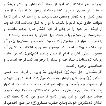
تردیدی هم نداشتند که آنها از جمله گردنکشان و ستم پیشگان
هستند، از همین رو برای کشتن خاندان رسول خدا(ص) و از بین
بردن نسل او به تلاش وسیعی دست زدند، بدان امید که با این کارها
بتوانند جلوی تولد قائم را بگیرند یا او را به قتل برسانند. امّا، خداوند
از اینکه امر خود را بر یکی از آنها آشکار سازد پرهیز داشت و
می‏خواست نور خودش را بر خلاف میل کافران به حد تمام برساند.۲
با توجه به شرایط و موقعیتی که حضرت امام حسن عسکری(ع) در آن
قرار داشت، روشن است که موضوع تعیین و انتخاب جانشین آن
حضرت، یعنی آخرین امام از نسل پیامبر اکرم‏(ص) که بر اساس
روایات تردیدناپذیر بنیاد ظلم و بیداد را برخواهد کند، از چه اهمیت و
حساسیتی برخوردار است.
اگر دشمنان اهل بیت‏(ع) کوچک‏ترین ردّ پایی از فرزند امام حسن
عسکری(ع) و جانشین ایشان به دست می‏آوردند، قطعاً در پی نابودی
آن حضرت برمی‌آمدند و اجازه نمی‏دادند که سلسله امامت استمرار
پیدا کند. بنابراین چاره‏ای جز مخفی نگه داشتن موضوع تولد آخرین
حجّت حق نبود، و این پنهان کاری تا حدی بود که تا لحظه تولد
ایشان نزدیک‏ترین خویشاوندان حضرت عسکری(ع) نیز هیچ اطلاعی از