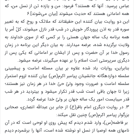
عباس پرسید: آنها که هستند؟ فرمود: من و یازده تن از نسل من، که
همه امامانی هستند که حدیث می‏شوند [بیان می‌شوند].۶
این دو روایت بیان کننده این حقیقت‏اند که ملائک و روح که به تعبیر
سوره قدر به اذن پروردگار خویش در شب قدر نازل می‏شوند، کلّ أمر یا
همه برنامه یک ساله جهان هستی را بر کسی که از سوی خداوند به
ولایت برگزیده شده، عرضه می‏دارند. به بیان دیگر این برنامه در زمان
رسول خدا بر آن حضرت و پس از ایشان بر امامانی که یکی پس ‏از
دیگری سرپرستی امت ‏اسلام را بر عهده می‏گیرند، عرضه می‏شود.
بنابراین، روایات یاد شده علاوه بر بیان مسئله امامت و پیش‏بینی
سلسله دوازده‏گانه جانشینان پیامبر اکرم‏(ص) بیان کننده لزوم استمرار
سلسله امامت و ضرورت وجود ولیّ حیّ خدا در هر زمان نیز هستند؛
زیرا تا جهان باقی است شب قدر تکرار می‏شود و بی‏تردید در هر شب
قدر می‏بایست امور یک ساله جهان بر ولیّ خدا عرضه گردد.
۳. در روایت دیگری امام باقر(ع) از جابر بن عبدالله انصاری، صحابی
بزرگوار پیامبر اکرم‏(ص) چنین نقل می‏کند:
بر فاطمه‏(س)، وارد شدم دیدم که پیش روی او لوحی است که در آن
نام‏های همه اوصیا از نسل او نوشته شده است، آنها را برشمردم دیدم