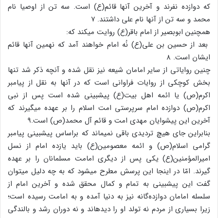
که دوازده نفرند و آخرین آنها قائم(ع) است. سه تن از اوصیا نام
محمد و سه تن از آنها نام علی داشتند. ۷
همچنین ابوبصیر از امام باقر(ع) روایت می‏کند که:
بعد از حسین بن علی(ع) نُه امام خواهند آمد که نهمین آنها قائم
ایشان است. ۸
چنین روایاتی از سایر امامان شیعه نیز نقل شده و آنچه ذکر شد تنها
بخش کوچکی از روایات فراوانی است که در آنها به نقل از پیامبر
اکرم‏(ص) یا ائمه اهل بیت‏(ع) پیش‏بینی شده است پس از نبی
اکرم‏(ص) دوازده امام سرپرستی امت اسلام را بر عهده می‏گیرند که
آخرین این پیشوایان مهدی امت و قائم آل محمد(ص) است.۹
بنابراین جای هیچ تردیدی باقی نمی‏ماند که براساس پیش‏بینی پیامبر
گرامی اسلام(ص) و ائمه معصومین‏(ع) باید یازده امام از نسل
امیرالمؤمنین(ع) یکی پس از دیگری امامت مسلمانان را بر عهده
گیرند. امّا در اینجا این پرسش مطرح می‏شود که به چه دلیل می‏توان
گفت این پیش‏بینی به تمام و کمال محقق شده و آخرین امام از
سلسله امامان دوازده‌گانه نیز به دنیا آمده و به امامت رسیده است؛
زیرا بسیاری از مردم نه تولد او را دیده‏اند و نه دوران رشد و بالندگی