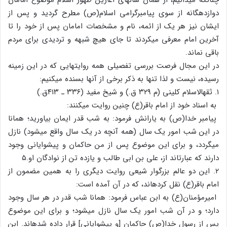
دوازده‏گانه از سوی پیامبرگرامی اسلام‏(ص) مطرح گردید و پس از
ایشان نیز هر یک از ائمه، نام و مشخصات امامان پس از خود را تا
آخرین امام معرفی می‏کردند تا جای هیچ شبهه و تردیدی برای مردم
باقی نماند.
در این مجال فرصت بررسی تفصیلی همه روایت‏هایی که در این زمینه
رسیده، نیست و لذا تنها به ذکر برخی از آنها بسنده می‏کنیم:
۱. ثقهالاسلام کلینی (م ۳۲۹ ق.) و شیخ مفید (۳۳۶ ـ ۴۱۳ق.)
به اسناد خود از امام باقر(ع) چنین روایت می‏کنند:
پیامبر خدا(ص) به یارانش فرمود: به شب قدر ایمان بیاورید؛ همانا
در این شب امور یک سال (همه آنچه در یک سال واقع می‏شود) نازل
می‏گردد، و برای این موضوع پس از من حاکمان و پیشوایانی وجود
دارند که عبارت‏اند از، علی بن ابی طالب و یازده تن از نوادگان او.۵
۲. این دو عالم بزرگوار شیعی روایت دیگری را به همین مضمون از
امام باقر(ع) نقل کرده‏اند، که در آن آمده است:
امیرمؤمنان(ع) به ابن عباس فرمود: همانا شب قدر در هر سال وجود
دارد؛ و در آن شب امور یک سال نازل می‏شود؛ و برای این موضوع
پس از رسول خدا(ص) حاکمان [و پیشوایانی] قرار داده شده‏اند. ابن