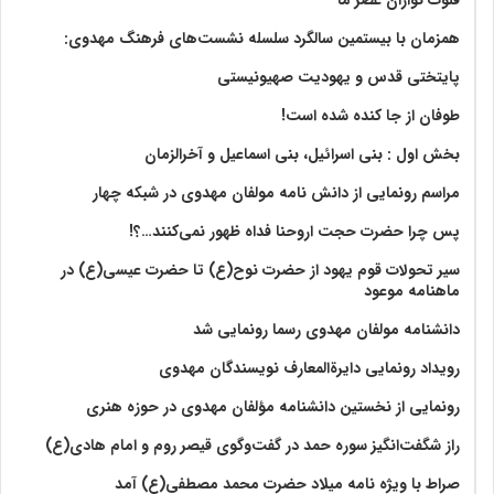
همزمان با بیستمین سالگرد سلسله نشست‌های فرهنگ مهدوی:‌
پایتختی قدس و یهودیت صهیونیستی
طوفان از جا کنده شده است!
بخش اول : بنی اسرائیل، بنی اسماعیل و آخرالزمان
مراسم رونمایی از دانش نامه مولفان مهدوی در شبکه چهار
پس چرا حضرت حجت اروحنا فداه ظهور نمی‌کنند…؟!
سیر تحولات قوم یهود از حضرت نوح(ع) تا حضرت عیسی(ع) در
ماهنامه موعود
دانشنامه مولفان مهدوی رسما رونمایی شد
رویداد رونمایی دایرةالمعارف نویسندگان مهدوی
رونمایی از نخستین دانشنامه مؤلفان مهدوی در حوزه هنری
راز شگفت‌انگیز سوره حمد در گفت‌وگوی قیصر روم و امام هادی(ع)
صراط با ویژه نامه میلاد حضرت محمد مصطفی(ع) آمد