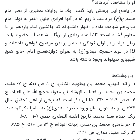
او را مشاهده کرده‏اند؟
در پاسخ این پرسش باید گفت: اولاً، ما روایات معتبری از عصر امام
عسکری(ع) در دست داریم که در آنها افرادی جلیل القدر به تولد امام
دوازدهم شهادت داده و اظهار داشته‏اند که جانشین امام یازدهم بر ما
معلوم گشته است؛ ثانیاً عده زیادی از بزرگان شیعه، آن حضرت را در
زمان تولد و در اوان کودکی دیده و بر این موضوع گواهی داده‏اند و
لذا در تولد حضرت مهدی(ع) به عنوان دوازدهمین امام، جای هیچ
شبهه‏ای نمی‏تواند وجود داشته باشد.
پی‌نوشت‌ها:
۱. ر.ک: کلینی، محمد بن یعقوب، الکافی، ج ۱، ص ۵۰۱، ح ۷؛ مفید،
محمد بن محمد بن نعمان، الإرشاد فی معرفه حجج الله علی العباد، ج
۲، صص ۳۰۹ – ۳۱۲. شایان ذکر است که برخی از اهل تحقیق ‏سال
۲۳۴ ق. را به عنوان سال ورود حضرت هادی‏(ع) به سامرا ذکر کرده‏اند.
ر.ک: صدر، سید محمد، تاریخ الغیبه الصغری، صص ۱۰۷ – ۱۰۸.
۲. حر عاملی، محمد بن حسن، إثبات الهداه، ج ۳، ص ۵۷۰، ح ۶۸۵.
۳. ر.ک: مفید، همان، ص ۳۳۶.