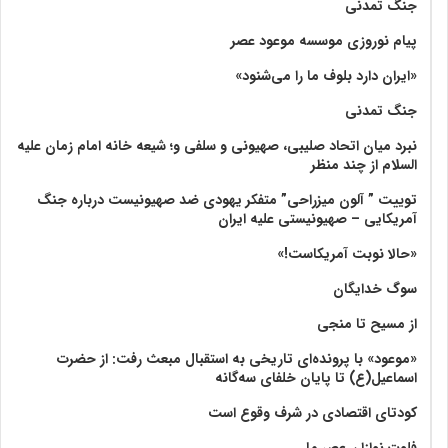
جنگ تمدنی
پیام نوروزی موسسه موعود عصر
«ایران دارد بلوف ما را می‌شنود»
جنگ تمدنی
نبرد میان اتحاد صلیبی، صهیونی و سلفی و؛ شیعه خانه امام زمان علیه
السلام از چند منظر
توییت ” آلون میزراحی” متفکر یهودی ضد صهیونیست درباره جنگ
آمریکایی – صهیونیستی علیه ایران
«حالا نوبت آمریکاست!»
سوگ خدایگان
از مسیح تا منجی
«موعود» با پرونده‌ای تاریخی به استقبال مبعث رفت: از حضرت
اسماعیل(ع) تا پایان خلفای سه‌گانه
کودتای اقتصادی در شرف وقوع است
فلوت نوازان عصر ما