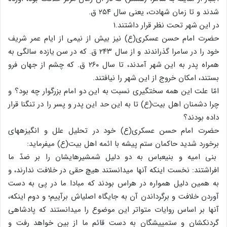
شدند و تا زمان شهادت، یعنی سال ۲۵۴ ق.
در این شهر تحت نظر قرار داشتند.۱
حضرت امام حسن عسکری(ع) نیز بیش از نیمی از ایام عمر شریف
خود را در سامرا گذراندند و از سال ۲۴۳ ق. که در سن یازده سالگی به
همراه پدر به این شهر آمدند، تا سال ۲۶۰ ق. که چشم از جهان فرو
بستند، امکان خروج از این شهر را نیافتند.
امّا علت این همه سختگیری نسبت به این دو امام بزرگوار چه بود؟ و
چرا دشمنان اهل بیت‏(ع) تا به این حد این پدر و پسر را در تنگنا قرار
داده بودند؟
حضرت امام حسن عسکری(ع) خود در تحلیل علل و انگیزه‏های
برخورد شدید حاکمان ستم پیشه با ائمه اهل بیت‏(ع) می‏فرماید:
بنی امیه و بنی‏عباس به دو دلیل شمشیرهایشان را بر ضدّ ما
افراشتند: نخست اینکه آنها می‏دانستند هیچ حقی در خلافت ندارند، و
به همین دلیل همواره در هراس بودند که مبادا ما در پی به دست
آوردن خلافت و برگرداندن آن به جایگاه اصلی‏اش برآییم؛ و دوم اینکه،
آنها بر اساس روایات متواتر این موضوع را می‏دانستند که پادشاهی
گردنکشان و ستم‏پیشگان به دست قائم ما از بین خواهد رفت و