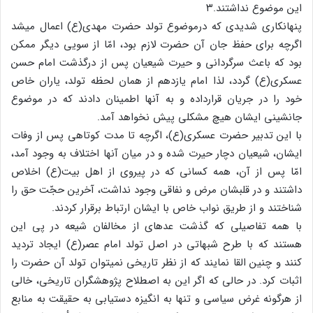
این موضوع نداشتند.۳
پنهان‏کاری شدیدی که درموضوع تولد حضرت مهدی(ع) اعمال می‏شد
اگرچه برای حفظ جان آن حضرت لازم بود، امّا از سویی دیگر ممکن
بود که باعث سرگردانی و حیرت شیعیان پس از درگذشت امام حسن
عسکری(ع) گردد، لذا امام یازدهم از همان لحظه تولد، یاران خاص
خود را در جریان قرارداده و به آنها اطمینان دادند که در موضوع
جانشینی ایشان هیچ مشکلی پیش نخواهد آمد.
با این تدبیر حضرت عسکری(ع)، اگرچه تا مدت کوتاهی پس از وفات
ایشان، شیعیان دچار حیرت شده و در میان آنها اختلاف به وجود آمد،
امّا پس از آن، همه کسانی که در پیروی از اهل بیت‏(ع) اخلاص
داشتند و در قلبشان مرض و نفاقی وجود نداشت، آخرین حجّت حق را
شناختند و از طریق نواب خاص با ایشان ارتباط برقرار کردند.
با همه تفاصیلی که گذشت عده‏ای از مخالفان شیعه در پی این
هستند که با طرح شبهاتی در اصل تولد امام عصر(ع) ایجاد تردید
کنند و چنین القا نمایند که از نظر تاریخی نمی‏توان تولد آن حضرت را
اثبات کرد. در حالی که اگر این به اصطلاح پژوهشگران تاریخی، خالی
از هرگونه غرض سیاسی و تنها به انگیزه دستیابی به حقیقت به منابع