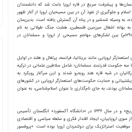
سان‌ها و پیشرفت سریع در قاره اروپا باعث شد که دانشمندان
اسلام و جلوگیری از نفوذ آن در بین مسیحیان اروپا از آغاز ظهور
بوده، به وسیله شمشیر و در پناه آن گسترش یافته است. بدین‌سان
 و به بهانه اشغال سرزمین فلسطین، هشت جنگ طولانی به نام
جنگ‌های صلیبی (crusades) را در سال‌های (۱۰۹۶ـ۱۲۹۱م) بین لشکرهای مهاجم مسیحی از اروپا و مسلمانان در
ستعمارگر اروپایی مانند بریتانیا، فرانسه، پرتغال و هلند در اوایل
ا سه حکومت قدرتمند مسلمانان؛ شامل سلاطین عثمانی در ترکیه
یان در شبه قاره هند روبه‌رو شدند و این سرآغاز رویکرد به
ا پشتیبانی و حمایت حکومت‌های استعمارگر اروپایی در کشورهای
انان بودند، به جای نام‌گذاری با عنوان اسلام‌شناسی، به عنوان
کرسی مطالعات اسلام در سال ۱۶۳۲ در «دانشگاه کمبریج» و در سال ۱۶۳۶ در «دانشگاه آکسفورد» انگلستان تأسیس
ن از سوی اروپاییان، ایجاد اقتدار فکری و سلطه سیاسی و اقتصادی
موقعیت استراتژیک برای دولتمردان اروپا بوده است. «پروفسور