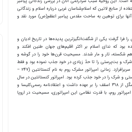
 است. این روحیه سبب سردرگمی آنان در بررسی زندگانی پیامبر
ده از منابع لاتین که اسلام‌شناسان غربی درباره اسلام و زندگانی
آنها برای توهین به ساحت مقدس پیامبر اعظم(ص) مورد نقد و
 را فرا گرفت یکی از شگفت‌انگیزترین پدیده‌ها در تاریخ ادیان و
ود که ندای اسلام بر اکثر اقلیم‌های جهان طنین افکند و
 هم شکسته، تار و مار شدند. مسیحیت قرن‌ها خود را در گوشه و
از شرک و بت‌پرستی را تا حدّ زیادی در خود جذب نموده بود و فقط
توانست در سال ۳۱۳ میلادی در میان آیین‌های جهان سربرافرازد. زمانی امپراتور مشرک روم به نام کنستانتین (۲۴۷ –
ستی و شرک را در خود جذب کرده بود. امپراتور کنستانتین در سال
۳۲۵ ریاست «شورای نیقیه» Council of Nicaea متشکّل از ۳۱۸ اسقف را بر عهده داشت و اعتقادنامه رسمی‌کلیسا و
راتور روم، با قدرت نظامی این امپراتوری، مسیحیت در اروپا