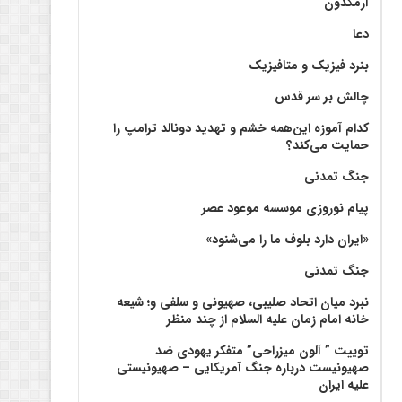
آرمگدون
دعا
بنرد فیزیک و متافیزیک
چالش بر سر قدس
کدام آموزه این‌همه خشم و تهدید دونالد ترامپ را
حمایت می‌کند؟
جنگ تمدنی
پیام نوروزی موسسه موعود عصر
«ایران دارد بلوف ما را می‌شنود»
جنگ تمدنی
نبرد میان اتحاد صلیبی، صهیونی و سلفی و؛ شیعه
خانه امام زمان علیه السلام از چند منظر
توییت ” آلون میزراحی” متفکر یهودی ضد
صهیونیست درباره جنگ آمریکایی – صهیونیستی
علیه ایران