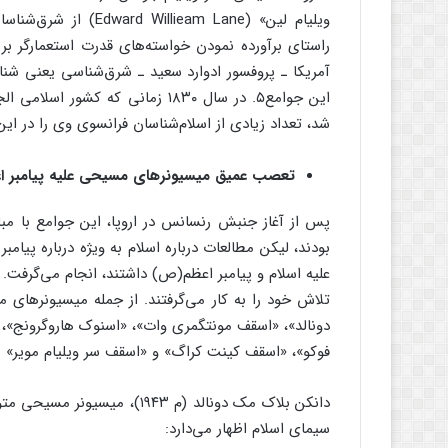
ویلیام لین» (eam Lane
راستای برآورده نمودن خواسته‌های قدرت استعمارگر بری
آمریکا ـ پروفسور ادوارد سعید ـ شرق‌شناسی یعنی شن
این جوامع۵. در سال ۱۸۳۰ زمانی که 
شد، تعداد زیادی از اسلام‌شناسان فرانسوی وی را در ای
تعصب عمیق میسیونرهای مسیحی علیه پیامبر 
پس از آغاز جنبش رنسانس در اروپا، این جوامع با مبار
بودند، لیکن مطالعات درباره اسلام به ویژه درباره پ
علیه اسلام و پیامبر اعظم(ص) داشتند، انجام می‌گرفت. 
تلاش خود را به کار می‌گرفتند. از جمله میسیونرهای
دونالد»، «اسقف مونتگمری وات»، «اسنوک هاروگرونج»، 
فوکو»، «اسقف کینت کراگ» و «اسقف سر ویلیام مویر» نا
دانکن بلاک مک دونالد (م ۱۹۴۳)
سیمای اسلام اظهار می‌دارد: