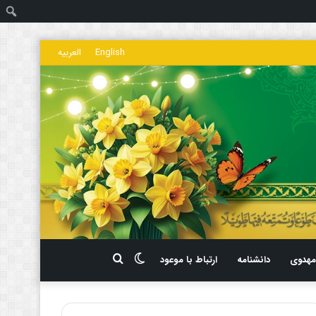
ج
English
العربیه
تغییر
جستجو
هدوی
دانشنامه
ارتباط با موعود
پوسته
برای