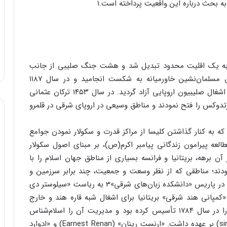
ه بحث درباره این واقعیت پرداخته است.۱
قه به یک اقلیت محدود تبدیل شد و هشت جنگ صلیبی از جانب
اروپای مسیحی در مدت دو قرن برای تسخیر مناطق مسلمان‌نشین خاورمیانه به شکست انجامید و در سال ۱۱۸۷
بیت‌المقدّس و فلسطین توسط «صلاح‌الدین ایوبی» از اشغال صلیبیون اروپایی آزاد گردید. در سال ۱۴۵۳ ترکان عثمانی
دوکس را فتح نمودند و مناطق وسیعی در اروپای شرقی در قلمرو
 حیات علمی و ادبی (رنسانس)۲ در اروپا که به کنار گذاشتن کلیسا از مراکز قدرت و سکولار نمودن جوامع
العه پیرامون زندگانی پیامبر اکرم(ص)، بر مبنای اصول سکولار
آن برهه، بریتانیا و فرانسه بسیاری از مناطق جهان اسلام را با
ودند؛ مناطقی که از نظر وسعت و جمعیت، چند برابر سرزمین و
جمعیت این‌ دو کشور استعمارگر اروپا بود. در سال ۱۷۹۵ در پاریس «دانشکده زبان‌های شرقی»3 به ریاست «سیلوستر دی
س گردید. پیش‌تر «کمپانی هند شرقی» بریتانیا برای اشغال شبه قاره هند و خارج
کردن آن از دست مسلمانان «جامعه آسیایی بنگال»4 را در سال ۱۷۸۴ تأسیس کرده بود و مدیریت آن را اسلام‌شناس
معروف انگلیسی «سر ویلیام جونس» (sir William Jones) بر عهده داشت. «ارنست رینان» (Earnest Renan) و «ادوارد