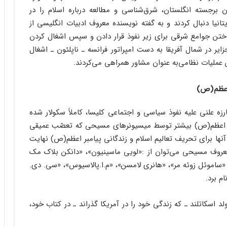
Edward Willi) از شرق‌شناسان برجسته انگلستان، شرق‌شناسی و مطالعه درباره اسلام را در
تانیا دنبال کردند و به گفته نویسنده معروف ادبیات انگلیسی از
اختن جوامع شرقی برای زیر نفوذ قرار دادن و سپس اشغال کردن
کشور اسلامی الجزایر در شمال آفریقا به دست امپراتور فرانسه ـ ناپلئون ـ اشغال
ن عملیات نظامی‌به عنوان مشاور همراهی می‌کردند.
اعظم(ص)
زه علنی علیه نفوذ سیاسی و اجتماعی کلیسا، کاملاً سکولار شده
یامبر اعظم(ص) بیشتر توسط میسیونرهای مسیحی که تعصّب عمیقی
آنها برای تحریف تعالیم اسلام و زندگانی پیامبر اعظم(ص) نهایت
 معروف مسیحی می‌توان از :«لویی ماسینیون»، «دانکن بلاک مک
«ساموئل زوئه مر»، «هانری لامسن»، «م.ا.پالاسیوس»، «سی. دی.
م برد.
، میسیونر مسیحی متولد اسکاتلند ـ که زندگی خود را در آمریکا گذراند ـ در کتاب خود،