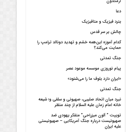
آرمگدون
دعا
بنرد فیزیک و متافیزیک
چالش بر سر قدس
کدام آموزه این‌همه خشم و تهدید دونالد ترامپ را
حمایت می‌کند؟
جنگ تمدنی
پیام نوروزی موسسه موعود عصر
«ایران دارد بلوف ما را می‌شنود»
جنگ تمدنی
نبرد میان اتحاد صلیبی، صهیونی و سلفی و؛ شیعه
خانه امام زمان علیه السلام از چند منظر
توییت ” آلون میزراحی” متفکر یهودی ضد
صهیونیست درباره جنگ آمریکایی – صهیونیستی
علیه ایران