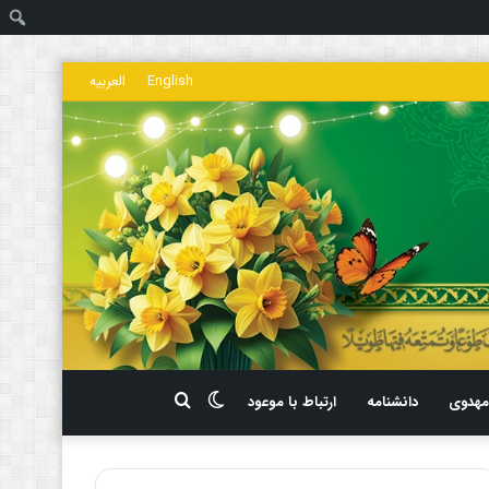
ج
English
العربیه
تغییر
جستجو
هدوی
دانشنامه
ارتباط با موعود
پوسته
برای