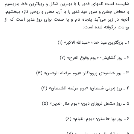
شایسته است نامهای غدیر را با بهترین شکل و زیباترین خط بنویسیم
و محافل جشن و سرور عید غدیر را با آن، معنی و روحی تازه ببخشیم.
آنچه در زیر می‌آید پنجاه نام و یا صفت برای روز غدیر است که از
روایات برگرفته‌ شده است:
۱ ـ بزرگترین عید خدا؛ «عیدالله الاکبر» (1)
۲ ـ روز گشایش؛ «یوم وقوع الفرج» (2)
۳ ـ روز خشنودی پروردگار؛ «یوم مرضاه الرحمن» (3)
۴ ـ روز زبونی شیطان؛ «یوم مرغمه الشیطان» (4)
۵ ـ روز مشعل فروزان دین؛ «یوم منار الدین» (5)
۶ ـ روز بپا خاستن؛ «یوم القیام» (6)
۷ ـ روز شادمانی؛ «یوم السرور» (7)