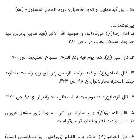
۵۰ ـ روز گردهمایی و تعهد حاضران؛ «یوم الجمع المسؤول» (50)
پی‌نوشت‌ها:
۱ـ امام رضا(ع) می‌فرماید: و هوعید الله الاکبر (عید غدیر، برترین عید
خداوند است)، الغدیر، ج ۱، ص ۲۸۶.
۲ـ قال علی (ع): هذا یوم فیه وقع الفرج، مصباح المتهجد، ص‌ 700.
۳ـ قال الصادق(ع): و فیه مرضاه الرحمن (در این روز، رضایت خداوند
نهفته است)، بحارالانوار، ج ۹۸، ص ۳۲۳.
۴ـ قال الرضا(ع): انه یوم مرغمه الشیطان، بحارالانوار، ج ۹۸، ص ۳۲۳.
۵ـ قال الصادق(ع): یوم منارالدین أشرف منهما (روز مشعل فروزان
دین، از دو عید فطر و قربان گرامی‌تر است.
۶ـ قال الصادق(ع): ذلک یوم القیام (روزغدیر، روز بپاخاستن است)