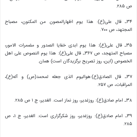
ص ۲۸۵.
۳۴ـ قال علی(ع): هذا یوم اظهارالمصون من المکنون، مصباح
المجتهد، ص ۷۰۰.
۳۵ـ قال علی(ع): هذا یوم ابدی خفایا الصدور و مضمرات الامور،
مصباح المتهجد، ص ۳۶۷ـ قال علی(ع): هذا یوم النصوص علی اهل
الخصوص (این، روز تصریح برگزیدگان است) همان.
۳۷ـ قال الصادق(ع):هوالیوم الذی جعله لمحمد(ص) و آله(ع)،
المراقبات، ص ۲۵۷.
۳۸ـ امام صادق(ع): روزغدیر، روز نماز است. الغدیر، ج ۱ ص ۲۸۵.
۳۹ـ امام صادق(ع): روزغدیر، روز شکرگزاری است. الغدیر، ج ۱، ص
۲۸۵.