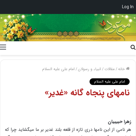
Log In
جستجو
برای
خانه
/
مقالات
/
انبیاء و رسولان
/
امام علی علیه السلام
امام علی علیه السلام
نامهای پنجاه گانه «غدیر»
زهرا حبیبیان
هر نامی از این نامها دری تازه از قلعه بلند غدیر بر ما می‏گشاید چرا که