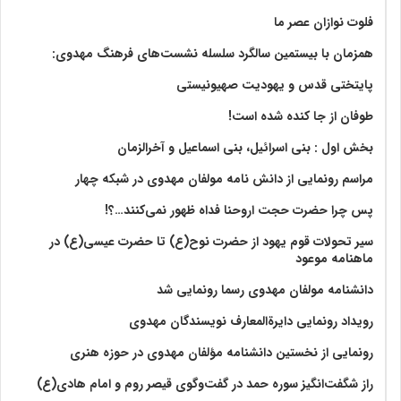
فلوت نوازان عصر ما
همزمان با بیستمین سالگرد سلسله نشست‌های فرهنگ مهدوی:‌
پایتختی قدس و یهودیت صهیونیستی
طوفان از جا کنده شده است!
بخش اول : بنی اسرائیل، بنی اسماعیل و آخرالزمان
مراسم رونمایی از دانش نامه مولفان مهدوی در شبکه چهار
پس چرا حضرت حجت اروحنا فداه ظهور نمی‌کنند…؟!
سیر تحولات قوم یهود از حضرت نوح(ع) تا حضرت عیسی(ع) در
ماهنامه موعود
دانشنامه مولفان مهدوی رسما رونمایی شد
رویداد رونمایی دایرةالمعارف نویسندگان مهدوی
رونمایی از نخستین دانشنامه مؤلفان مهدوی در حوزه هنری
راز شگفت‌انگیز سوره حمد در گفت‌وگوی قیصر روم و امام هادی(ع)