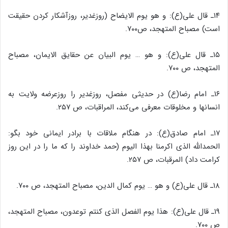
۱۴ـ قال علی(ع): و هو یوم الایضاح (روزغدیر، روزآشکار کردن حقیقت
است) مصباح المتهجد، ص۷۰۰.
۱۵ـ قال علی(ع): و هو … یوم البیان عن حقایق الایمان، مصباح
المتهجد، ص ۷۰۰.
۱۶ـ امام رضا(ع) در حدیثی مفصل، روزغدیر را روزعرضه ولایت به
انسانها و مخلوقات معرفی می‌کند، المراقبات، ص ۲۵۷.
۱۷ـ امام صادق(ع): در هنگام ملاقات با برادر ایمانی خود بگو:
الحمدالله الذی اکرمنا بهذا الیوم (حمد خداوند را که ما را در این روز
کرامت داد) المرقبات، ص ۲۵۷.
۱۸ـ قال علی(ع) و هو … یوم کمال الدین، مصباح المتهجد، ص ۷۰۰.
۱۹ـ قال علی(ع): هذا یوم الفصل الذی کنتم توعدون، مصباح المتهجد،
ص ۷۰۰.