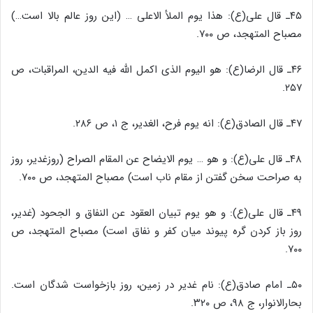
۴۵ـ قال علی(ع): هذا یوم الملأ الاعلی … (این روز عالم بالا است…)
مصباح المتهجد، ص ۷۰۰.
۴۶ـ قال الرضا(ع): هو الیوم الذی اکمل الله فیه الدین، المراقبات، ص
۲۵۷.
۴۷ـ قال الصادق(ع): انه یوم فرح، الغدیر، ج ۱، ص ۲۸۶.
۴۸ـ قال علی(ع): و هو … یوم الایضاح عن المقام الصراح (روزغدیر، روز
به صراحت سخن گفتن از مقام ناب است) مصباح المتهجد، ص ۷۰۰.
۴۹ـ قال علی(ع): و هو یوم تبیان العقود عن النفاق و الجحود (غدیر،
روز باز کردن گره پیوند میان کفر و نفاق است) مصباح المتهجد، ص
۷۰۰.
۵۰ـ امام صادق(ع): نام غدیر در زمین، روز بازخواست شدگان است.
بحارالانوار، ج ۹۸، ص ۳۲۰.