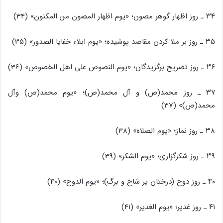
۳۴ ـ روز اظهار گوهر مصون؛ «یوم اظهار المصون من المکنون» (34)
۳۵ ـ روز بر ملا کردن مقاصد پوشیده؛ «یوم ابلاء خفایا الصدور» (35)
۳۶ ـ روز تصریح برگزیدگان؛ «یوم النصوص علی اهل الخصوص» (36)
۳۷ ـ روز محمد(ص) و آل محمد(ص)؛ «یوم محمد(ص) وآل
محمد(ص)» (37)
۳۸ ـ روز نماز؛ «یوم الصلاه» (38)
۳۹ ـ روز شکرگزاری؛ «یوم الشکر» (39)
۴۰ ـ روز دوح (درختان پر شاخ و برگ)؛ «یوم الدوح» (40)
۴۱ ـ روز غدیر؛ «یوم الغدیر» (41)