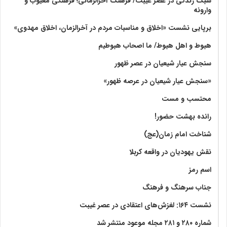
سبک زندگی در عصر غیبت/ فرهنگ آخرالزّمانی؛ فرهنگی معیوب و
وارونه
برپایی نشست «اخلاق و مناسبات مردم در آخرالزمان، اخلاق مهدوی»
هبوط و اهل هبوط/ ما اصحاب هبوطیم
سنجش عیار شیعیان در عصر ظهور
«سنجش عیار شیعیان در عرصه ظهور»
محتسب و مست
رانده بهشت‌ حضور!
شناخت امام زمان(عج)
نقش یهودیان در واقعه کربلا
اسم رمز
جناب سرهنگ و فرهنگ
نشست ۱۶۴: لغزش‌های اعتقادی در عصر غیبت
شماره ۲۸۰ و ۲۸۱ مجله موعود منتشر شد