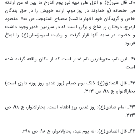
۴۰ـ قال علی(ع): و انزل علی نبیه فی یوم الدرج ما بین له عن ارادته
فی خلصائه (و خداوند در روز دوم، اراده خویش را در حق بندگان
خاص و گزیدگان خود اظهار داشت) مصباح المتهجد، ص ۷۰۰. مقصود
ازدرج، درختان پر شاخ و برگی است که در سرزمین غدیر وجود داشت
و حضرت در سایه آنها قرار گرفت و ولایت امیرمؤمنان(ع) را ابلاغ
فرمود.
۴۱ـ این نام، معروفترین نام غدیر است که از مکان واقعه گرفته شده
است.
۴۲ـ قال الصادق(ع): ذلک یوم صیام (روز غدیر، روز روزه ‌داری است)
بحارالانوار، ج ۹۸، ص ۳۲۳.
۴۳ـ امام صادق(ع): روز غدیر، روز اطعام است. بحارالانوار، ج ۹۸، ص
۳۲۳.
۴۴ـ قال الصادق(ع): انه یوم عید، بحارالانوار، ج ۹۸، ص ۲۹۸.