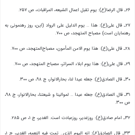
۲۶ـ قال الرضا(ع): یوم تقبل اعمال الشیعه، المراقبات، ص ۲۵۷.
۲۷ـ قال علی(ع): هذا … یوم الدلیل علی الرواد (این، روز رهنمونی به
رهنمایان است) مصباح المتهجد، ص ۷۰۰.
۲۸ـ قال علی(ع): هذا یوم الامن المأمون، مصباح‌المتهجد، ص ۷۰۰.
۲۹ـ قال علی(ع): هذا یوم ابلاء السرائر، مصباح المتهجد، ص ۷۰۰.
۳۰ـ قال الصادق(ع): جعله عیدا لنا، بحارالانوار، ج ۹۸، ص ۳۰۰.
۳۱ـ قال الصادق(ع): جعله عیدا … لموالینا و شیعتنا، بحارالانوار، ج ۹۸،
ص ۳۰۰.
۳۲ـ امام صادق(ع): روزغدیر، روزعبادت است. الغدیر، ج ۱، ص ۲۸۵.
۳۳ـ قال الصادق(ع): انه الیوم الذی… تمت فیه النعمه، الغدیر، ج ۱،