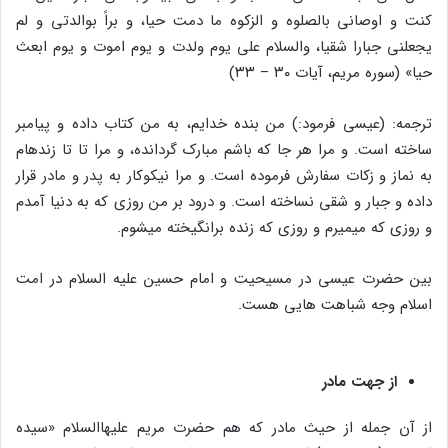
کنت و اوصانی بالصلوه و الزکوه ما دمت حیا، و براً بوالدتی و لم‏
یجعلنی جبارا شقیا، والسلام علی یوم ولدت و یوم اموت و یوم ابعث
حیا» (سوره مریم، آیات ۳۰ – ۳۳)
ترجمه: (عیسی فرمود:) من بنده خدایم، به من‏ کتاب داده و پیامبر
ساخته است. و مرا هر جا که باشم مبارک گردانده، و مرا تا تا زنده‏ام
به نماز و زکات سفارش فرموده است. و مرا نیکوکار به پدر و مادر قرار
داده و جبار و شقی نساخته است. و درود بر من روزی‏ که به دنیا آمدم
و روزی که می‏میرم و روزی که زنده برانگیخته می‏شوم.
بین حضرت عیسی در مسیحیت و امام حسین علیه السلام در امت
اسلام وجه‏ شباهت هایی هست.
از جهت مادر
از آن جمله از حیث مادر که هم حضرت مریم علیهاالسلام «سیده