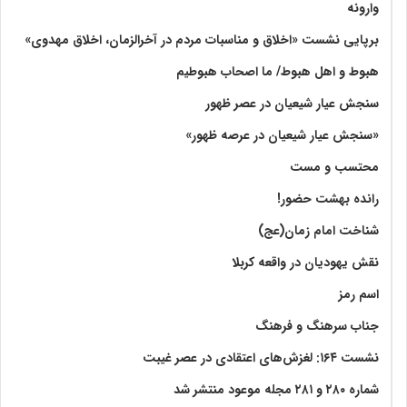
وارونه
برپایی نشست «اخلاق و مناسبات مردم در آخرالزمان، اخلاق مهدوی»
هبوط و اهل هبوط/ ما اصحاب هبوطیم
سنجش عیار شیعیان در عصر ظهور
«سنجش عیار شیعیان در عرصه ظهور»
محتسب و مست
رانده بهشت‌ حضور!
شناخت امام زمان(عج)
نقش یهودیان در واقعه کربلا
اسم رمز
جناب سرهنگ و فرهنگ
نشست ۱۶۴: لغزش‌های اعتقادی در عصر غیبت
شماره ۲۸۰ و ۲۸۱ مجله موعود منتشر شد