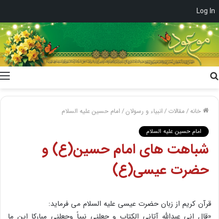
Log In
جستجو
برای
خانه
/
مقالات
/
انبیاء و رسولان
/
امام حسین علیه السلام
امام حسین علیه السلام
شباهت های امام حسین(ع) و
حضرت عیسی(ع)
قرآن کریم از زبان حضرت عیسی علیه السلام می فرماید:
«قال انی عبدالله آتانی الکتاب و جعلنی نبیاً وجعلنی مبارکا این‏ ما