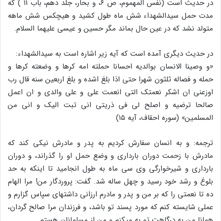
در حدیث است (نفس المهموم، ص ۶، و بحار، جلد دهم، باب ۱۱ ) که
مدت حمل سیدالشهداء شش ماه طول‏ کشید و هیچکس شش ماهه
متولد نشد که در عین حال بماند مگر حسین و عیسی‏ علیهما السلام.
در حدیث دیگری آمده است که آیه زیر اشاره است به سیدالشهداء:
«و وصینا الانسان بوالدیه‏ احسانا حملته امه کرها و وضعته کرها و
حمله و فصاله ثلثون شهرا حتی اذا بلغ اشده و بلغ اربعین سنه قال رب
اوزعنی ان اشکر نعمتک التی انعمت‏ علی و علی والدی و ان اعمل
صالحا ترضیه و اصلح لی فی ذریتی انی تبت‏ الیک و انی من
المسلمین» (سوره احقاف، آیه ۱۵)
ترجمه: و به انسان سفارش کردیم به پدر و مادرش‏ نیکی کند که
مادرش با زحمت دوران بارداری و وضع حمل او را گذراند، و دوران‏
بارداری و شیرخوارگی وی سی ماه به طول انجامید تا اینکه به حد
بلوغ و رشد خود رسید و چهل ساله شد. گفت: پروردگار من! مرا الهام
ده تا نعمتی را که بر من و پدر و مادرم ارزانی داشته‏ای سپاس گزارم و
عملی شایسته کنم که‏ مورد پسند تو باشد، و فرزندان مرا صالح گردان،
همانا من به درگاهت تو به می‏کنم و من از مسلمانان هستم.