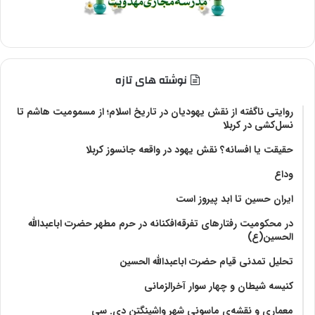
نوشته های تازه
روایتی ناگفته از نقش یهودیان در تاریخ اسلام؛ از مسمومیت هاشم تا
نسل‌کشی در کربلا
حقیقت یا افسانه؟‌ نقش یهود در واقعه جانسوز کربلا
وداع
ایران حسین تا ابد پیروز است
در محکومیت رفتارهای تفرقه‌افکنانه در حرم مطهر حضرت اباعبدالله
الحسین(ع)
تحلیل تمدنی قیام حضرت اباعبدالله الحسین
کنیسه شیطان و چهار سوار آخرالزمانی
معماری و نقشه‌ی ماسونی شهر واشينگتن دی. سی