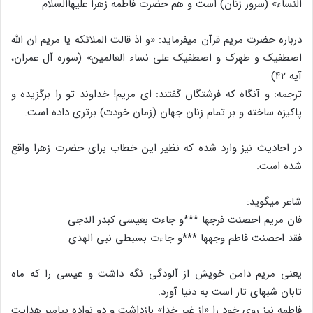
النساء» (سرور زنان) است‏ و هم حضرت فاطمه زهرا علیهاالسلام
درباره حضرت مریم قرآن می‏فرماید: «و اذ قالت‏ الملائکه یا مریم ان الله
اصطفیک و طهرک و اصطفیک علی نساء العالمین» (سوره آل عمران،
آیه ۴۲)
ترجمه: و آنگاه که فرشتگان گفتند: ای مریم! خداوند تو را برگزیده و
پاکیزه ساخته و بر تمام زنان جهان (زمان خودت) برتری داده است.
در احادیث نیز وارد شده که نظیر این خطاب برای حضرت زهرا واقع
شده است.
شاعر می‏گوید:
فان مریم احصنت فرجها ***و جاءت بعیسی کبدر الدجی
فقد احصنت فاطم وجهها ***و جاءت بسبطی نبی الهدی
یعنی مریم دامن خویش از آلودگی نگه داشت و عیسی را که ماه
تابان‏ شبهای تار است به دنیا آورد.
فاطمه نیز روی خود را «از غیر خدا» بازداشت و دو نواده پیامبر هدایت