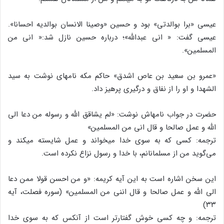
عیسی‏ «برا بوالدتی» بود و حسین «وصینا الانسان بوالدیه احسانا».
عیسی گفت: « انی عبدالله»؛ درباره حسین نازل شد:« انی من
المسلمین».
«عمرو بن سعید بن عاص اشدق» حاکم مکه نامه‏ای نوشت به سید
الشهدا و او را از نفاق و درگیری پرهیز داد.
حضرت در جواب نامه‏اش نوشت: «لم‏ یشاقق الله و رسوله من دعا الی
الله و عمل صالحا و قال انی من المسلمین»
ترجمه: کسی که به سوی خدا می‏خواند و عمل شایسته می‏کند و
می‌گوید من از مسلمانانم، با خدا و رسول نزاع نکرده است.
این سخن اشاره است به این آیه کریمه: «و من احسن قولا ممن دعا
الی الله و عمل صالحا و قال اننی من المسلمین» (سوره فصلت، آیه
۳۳)
ترجمه: و چه کسی خوش گفتارتر است از آنکس که به‏ سوی خدا