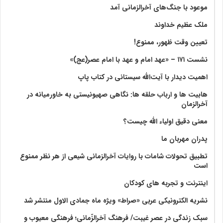
موعود با جنگ‌های آخرالزمانی آمد
ملک عظیم خداوند
تعیین وقت ظهور، ممنوع!
نشست ۱۷۱ – «عهد امام و عهد با امام عصر(عج)»
اهمیت دیدار با آیت‌الله سیستانی در کتاب پاپ
هابیت ها و ارباب حلقه ها: نگاهی صهیونیستی به خاورمیانه در
آخرالزمان
معنی دقیق اولیاء الله چیست؟
پدران مهربان ما
تطبیق تحولات شامات با روایات آخرالزمانی شیعی از هر نظر ممنوع
است
اینترنت و تجربه های کودکان
نشریه الکترونیکی عربی «صراط» ویژه ماه جمادی الاول منتشر شد
سبک زندگی در عصر غیبت/ فرهنگ آخرالزّمانی؛ فرهنگی معیوب و