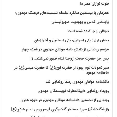
فلوت نوازان عصر ما
همزمان با بیستمین سالگرد سلسله نشست‌های فرهنگ مهدوی:‌
پایتختی قدس و یهودیت صهیونیستی
طوفان از جا کنده شده است!
بخش اول : بنی اسرائیل، بنی اسماعیل و آخرالزمان
مراسم رونمایی از دانش نامه مولفان مهدوی در شبکه چهار
پس چرا حضرت حجت اروحنا فداه ظهور نمی‌کنند…؟!
سیر تحولات قوم یهود از حضرت نوح(ع) تا حضرت عیسی(ع) در
ماهنامه موعود
دانشنامه مولفان مهدوی رسما رونمایی شد
رویداد رونمایی دایرةالمعارف نویسندگان مهدوی
رونمایی از نخستین دانشنامه مؤلفان مهدوی در حوزه هنری
راز شگفت‌انگیز سوره حمد در گفت‌وگوی قیصر روم و امام هادی(ع)