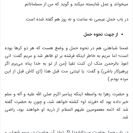
می‏خواند و عمل شایسته می‏کند و گوید که من از مسلمانانم.
در باب حمل عیسی نه ساعت و نه روز هم گفته شده است.
از جهت نحوه حمل
ضمنا شباهتی هم در نحوه حمل و وضع هست که هر دو کرها بوده
است؛ اما مریم به خاطر اینکه فرشته بر او ظاهر شد و مریم گفت: انی
اعوذ بالرحمن ‏منک ان کنت تقیا (من از تو به خدا پناه می‌برم اگر
پرهیزکار باشی) و گفت: یا لیتنی مت قبل هذا (ای کاش قبل از این
مرده بودم.)
و حضرت زهرا به واسطه اینکه پیامبر اکرم صلی الله علیه و آله و سلم
خبر داده بود که «فرزند او» کشته خواهد شد، و چون به حضرت گفته
شد که ائمه معصومین علیهم السلام از ذریه او خواهند بود، راضی
شد.
در باب حمل حضرت سیدالشهدا اگر تولد آن حضرت در سوم شعبان و