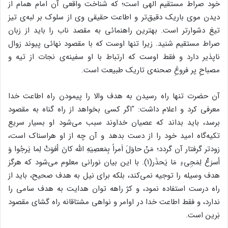
خود صراط مستقیم الهی است؛ که شناخت واقعی آن امام همام از
دیدن موی باریک دقیق‌تر و اطاعت حقیقی وی از سلوک بر لبه‌ی تیز
تیغ دشوارتر است. بهترین راهنمائی به مقصد ناب را باید از زبان
صراط مستقیم شنید. زیرا تنها اوست که با مقصود نهائی پیوند زوال
ناپذیر دارد و فقط اوست که ارتباط با او سفینه‌ی نجات از تیه و
مصباحِ پر فروغِ صحنه‌ی تاریک طبیعت است.
آن حضرت تنها راه رسیدن به هدف والا را پیمودن راه اطاعت خدا
معرفی کرد و اعلام داشت: "اگر کسی بخواهد از راه گناه به مقصود
برسد، باید بداند که عصیان خداوند سبب می‌شود او بسیار سریع
تکیه‌گاه امید خود را از دست بدهد و آن چه از او هراسناک است،
زودتر گرفتار آن گردد؛ مَنْ حاوَلَ اَمراً بِمَعصِیَهِ الله کانَ‌ أفوَتْ لِما یَرجُوا وَ
أسرَعْ لِمَجِیءِ مَا یَحذَر(۱). با این بیان نورانی معلوم می‌شود که هرگز
هدف وسیله را توجیه نمی‌کند، بلکه برای نیل به هدف صحیح، باید از
راه درست استفاده نمود، و کژ راهه توان هدایت به هدف سامی را
ندارد، و فقط اطاعت خدا در اوامر و نواهی مشتاقانه راه گشای مقصود
بَرین است.