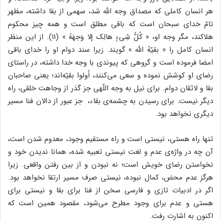
هر انسان کاملی که مصداق وجه الله شد، سهمی از بقا داشته، مظهر
تامّ خدای سبحان است که باقی مطلق است و همه چیز محکوم
هلاکند، مگر وجه او، « کُلُّ شِیءٍ هالِک إلا وَجهَهُ » (11). از این منظر
انسان کامل را « بقیّهُ‌ الله » گویند. زیرا سند دوام او را خدای باقی
امضا فرموده است و گروهی که پیوندی با وجه خدا داشته، در راستای
رضای او کوشش نموده و سعی می‌کنند، اُولوا بقیّه‌اند؛ یعنی صاحبان
بقا و لاثقان دوام. برای نیل به وجه اللّهی جز گذر از وجاهت خلقی، راه
دیگر نیست. برای رسیدن به چشمه‌ی بقاء، ‌ جز عبور از دالان فنا مسیر
دیگری نخواهد بود.
تنها راه هستی، نیستی است و راه مستقیم وجود، معدوم شدن است،
آن چه در واژه‌‌ی عدم و لغت نیستی تعبیه شده، همانا ندیدن خود و
نخواستن رضای خویش است؛ نه نبودن و از بین رفتن واقعی. زیرا
هرگز عدم محض، کمال نبوده، نیستی صرف مسیر ارتقا نخواهد بود.
اگر در ادبیات تازی و فارسی سخن از فنا برای بقا و نیستی برای
هستی و عدم برای وجود مطرح می‌شود، مقصود همین است که
اکنون به اشارت رفت.