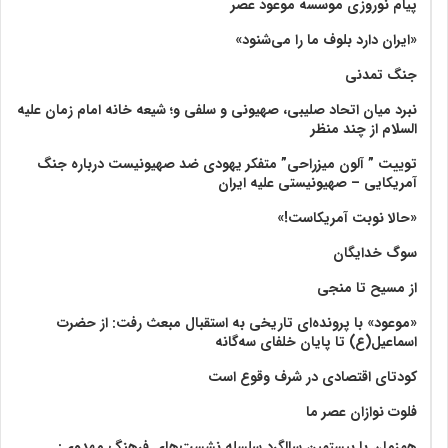
پیام نوروزی موسسه موعود عصر
«ایران دارد بلوف ما را می‌شنود»
جنگ تمدنی
نبرد میان اتحاد صلیبی، صهیونی و سلفی و؛ شیعه خانه امام زمان علیه
السلام از چند منظر
توییت ” آلون میزراحی” متفکر یهودی ضد صهیونیست درباره جنگ
آمریکایی – صهیونیستی علیه ایران
«حالا نوبت آمریکاست!»
سوگ خدایگان
از مسیح تا منجی
«موعود» با پرونده‌ای تاریخی به استقبال مبعث رفت: از حضرت
اسماعیل(ع) تا پایان خلفای سه‌گانه
کودتای اقتصادی در شرف وقوع است
فلوت نوازان عصر ما
همزمان با بیستمین سالگرد سلسله نشست‌های فرهنگ مهدوی:‌