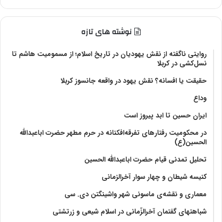
نوشته های تازه
روایتی ناگفته از نقش یهودیان در تاریخ اسلام؛ از مسمومیت هاشم تا
نسل‌کشی در کربلا
حقیقت یا افسانه؟‌ نقش یهود در واقعه جانسوز کربلا
وداع
ایران حسین تا ابد پیروز است
در محکومیت رفتارهای تفرقه‌افکنانه در حرم مطهر حضرت اباعبدالله
الحسین(ع)
تحلیل تمدنی قیام حضرت اباعبدالله الحسین
کنیسه شیطان و چهار سوار آخرالزمانی
معماری و نقشه‌ی ماسونی شهر واشينگتن دی. سی
شباهتهای گفتمان آخر‌الزّمانی در اسلام شیعی و زرتشتی