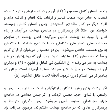
پنجم؛ انسان کاملِ معصوم (ع) از آن جهت که خلیفه‌ی تامّ خداست،
نسبت به سایر مردم سمت تدبیر و ارشاد، بلکه اِنعام و اِفاضه دارد و
افراد دیگر در کنار مائده‌ی گسترده‌ی چنین انسان کاملی بهره‌مند
خواهند بود. مثلاً اگر پرهیزکاران در سایه‌ی بهشت می‌آرمند و رفاه
آنان با ورود به بهشت تأمین می‌گردد؛ اصل بهشت در سایه‌ی
مجاهدت‌های انسان‌های متکاملی که یا خلیفه‌ی خدایند یا مقتدیان
به وی هستند، حاصل می‌شود. این دو مطلب را می‌توان از قرآن کریم
و سنّت معصومان (ع) استنباط نمود. یکی آن که پرهیزکاران در ظلّ
بهشت به سر می‌برند؛ « إنَّ المُتَّقِینَ فِی ضِلالٍ وَ عُیُونٍ » (4) و دیگری
آن که بهشت در ظلّ شمشیر مجاهد نستوه آرمیده است. چنان که
پیامبر گرامی اسلام (ص) فرمود: اَلجَنَّهُ‌ تَحتَ ظِلالِ السُّیُوف (۵).
اگر بهشت رفتن رهین فداکاری ایثارگرانی است که دنیای خسیس و
رخیص را فدای آخرت نفیس کردند، و اگر چنین بهشتی در سایه‌ی
جهادِ مجاهدانِ نستوه تأمین می‌شود، پس متّقیانِ متوسط و
پرهیزکارانِ عادی که در سایه‌ی بهشت متنعّم‌اند، مرهون مبارزات راد