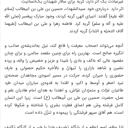
غیرعبادت یک اثر دارد، گریه برای سالار شهیدان یک
اثر دارد. درباره‌ی خود سیدالشهداء، حسین بن علی بن ابیطالب (سلام
الله علیه) گفتند: انبیای الهی گریه کردند، وجود مبارک پیغمبر (صلی الله
علیه و آله و سلم) گریه کرد. فاطمه زهرا و علی بن ابیطالب (علیهما
آلاف التحیّه و الثناء) گریه کردند.
آنچه می‌تواند اصحاب معرفت را قانع کند، نیل به‌اندیشه‌ی صائب و
انگیزه صالح است. بهترین راه برای چنین مقصد سالمی و برای چنان
مقصود عالی که عاکف و بادی را شیدا و عزیز و حضیض را والِه، و پرده
نشین و شاهد بازاری را تَیهانْ و بالأخره حکیم حصولی و عارف
حضوری را حیران کرده، حرکت در مسیر اسوه‌ی مجاهدان صحنه‌ی
نبرد اصغر و اُوسط و اکبر، و اقتدا به قدوه‌ی مبارزان میدان طرد
طاغیان عَیّاث و متمرّدان عَیّاش، و اهتدا به هدای امام هادیان علم و
عمل، حضرت حسین بن علی بن أبیطالب (ع) است. زیرا این انسان
کامل فرشته وش هم اعماق فطرت بشری را شناخته و شکوفا کرده
است، هم آفاق سپهر فرشتگی را پیموده و تنزّل داده است.
لذا مظهر اسم اعظم و از بارگاه تشریف خدا با خبر و از کارگاه تکلیفِ