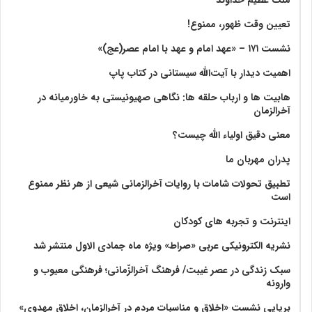
تعیین وقت ظهور، ممنوع!
نشست ۱۷۱ – «عهد امام و عهد با امام عصر(عج)»
اهمیت دیدار با آیت‌الله سیستانی در کتاب پاپ
هابیت ها و ارباب حلقه ها: نگاهی صهیونیستی به خاورمیانه در
آخرالزمان
معنی دقیق اولیاء الله چیست؟
پدران مهربان ما
تطبیق تحولات شامات با روایات آخرالزمانی شیعی از هر نظر ممنوع
است
اینترنت و تجربه های کودکان
نشریه الکترونیکی عربی «صراط» ویژه ماه جمادی الاول منتشر شد
سبک زندگی در عصر غیبت/ فرهنگ آخرالزّمانی؛ فرهنگی معیوب و
وارونه
برپایی نشست «اخلاق و مناسبات مردم در آخرالزمان، اخلاق مهدوی»