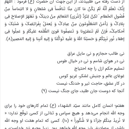
از دست رفته می طلبیدند، از این جهت آن حضرت (ع) فرمود : اَللّهُمَّ
إنَّکَ تَعلَمُ أنَّهُ لَمْ یَکُنْ مَا کانَ مِنّا تَنافُساً فِی سُلطانٍ وَ لا التِماساً مِنْ
فُضُولِ الحُطام َ لکِنَّ لِتَرُدَّ (لنُری) المُعالِمَ مِنْ دِینِکْ وَ نَظهَرُ الإصلاحَ فِی
بِلادِکْ وَ یَأمَنُ المُظلُومُونَ مِنْ عِبادِکْ وَ یُعمَلُ بِفَرائِضِکَ وَ سُنَنِکَ وَ
أحکامِکْ، فَإنْ لَمْ تَنصُرُونا وَ تَنصِفُونا قویَ الظَّلَمَه عَلیکُمْ وَ عَمِلُوا فِی
إطفاءِ نُورِ نَبِیّکُمْ وَ حَسبُنَا اللهُ وَ عَلَیهِ تَوکَّلنَا وَ إلیهِ أنبِنا وَ إلیهِ المَصِیر(۸).
نی طالب حجازم و نی مایل عراق
نی در هوای شامم و نی در خیال طوس
تسلیم حکم ازل را چه احتیاج
غوغای عالم و جنبش لشکر، غریو کوس
در کار عشق، حاجت تیر و خدنگ نیست
آنجا که دوست جان طلبد، جای جنگ نیست (۹)
هفتم؛ انسان کامل مانند سیّد الشهداء (ع) تمام کارهای خود را برای
وجه الله انجام می‌دهد و هیچ سپاس و ثنائی از کسی توقّع ندارد؛ «
لا نُریدُ مِنکُمْ جَزآءً وَ لا شُکُوراً » (10). کسی که تمام همّت او وجه الله
باشد، از مصادیق بارز وجه الله خواهد بود. زیرا وجیه نزد خداست، و