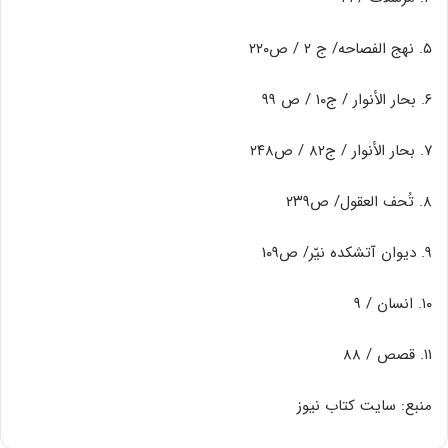
۵. نهج الفصاحه/ ج ۲ / ص۲۲۰
۶. بحار الأنوار / ج۱۰ / ص ۹۹
۷. بحار الأنوار / ج۸۲ / ص۲۴۸
۸. تُحف العقول/ ص۲۳۹
۹. دیوان آتشکده نیّر/ ص۱۰۹
۱۰. انسان / ۹
۱۱. قصص / ۸۸
منبع: سایت کتاب نیوز