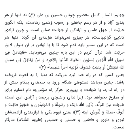
چهارم؛ انسان کامل معصوم چونان حسین بن علی (ع) نه تنها از هر
بندی آزاد و از هر رسم جاهلی و رسوب وَهمی رهاست، بلکه الگوی
حریّت از جهل علمی و آزادگی از جهالت عملی است و چون آزادی
کالایی گرانبهاست، هر چیزی نمی‌تواند هزینه‌ی آن گردد. تنها سَر
است که در این مسیر باید قدم شود تا با پا نهادن بر آن بتوان لایق
حریّت شد. قرآن کریم در این باره چنین می‌فرماید: «فَلیُقاتِلْ فِی
سَبیلِ اللهِ اَلَّذِینَ یَشرُونَ الحَیاهَ الدُّنیا بِالآخِرَه وَ مَنْ یُقاتِلْ فِی سَبیلِ
الله فَلیُقتَلْ أو یَغلِبْ فَسُوفَ نُؤتِیهِ اَجراً عَظِیماً» (2)؛
یعنی کسی که در راه خدا نبرد می‌کند که دنیا را به آخرت فروخته
باشد. چنین مجاهد نستوهی هنگام ورود به صحنه‌ی پیکار، بیش از
دو راه ندارد، یا شهادت یا پیروزی. هرگز راه سوّمی‌به نام تسلیم برای
او مطرح نخواهد بود. زیرا ندای راهبردی پرچمدار آزادی این است؛
هَیهات مِنَّ الذِلَّه، یَأبَی اللهُ ذلِکَ وَ رَسُولُهُ وَ المُؤمِنُون وَ حُجُور‏ٌ طابَتْ وَ
أنوفٌ حَمِیَّهٌ‌ وَ نُفُوسٌ اَبیّه (۳)؛ یعنی فرومایگی با فرازمندی آزادمنشان
نبوی و علوی و فاطمی و حسنی و حسینی (علیهم السَّلام) سازگار
نیست.