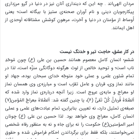
مردان الهی‌اند . چه این که دینداری آنان نیز در دنیا در گرو مرزداری
پیکارجویان دینی و نام آوران صحنه‌ی ستیز با بیگانه است؛ یعنی
اُوساط از مؤمنان در دنیا و آخرت، مرهونِ کوشش مشتاقانه اَوحدی از
اهل ایمانند.
در کار عشق، حاجت تیر و خدنگ نیست
ششم؛ انسان کامل معصوم همانند حسین بن علی (ع) چون مُوحّدِ
ناب است؛ و توحید خالص از لوث هرگونه دوگانگی منزّه است، لذا در
تمام شئون علمی و عملی خود متوجّه خدای سبحان بوده، جهاد او
مانند نماز وی، قربان و عامل تقرّب است و مبارزه‌ی وی همسان نماز
او معراج و مایه‌ی عروج است. زیرا آنچه درباره‌ی نماز وارد شده که
اَلصَّلاهُ قُربانُُ کُلِّ تَقیٍّ‌ (6)، یا چنین گفته شد: اَلصَّلاهُ مِعراجُ المُؤمِن(۷)
صبغه‌ی تمثیل دارد، نه تعیین. بنابراین، تمام عبادت‌های علمی و عملی
انسان کامل، معراج وی خواهد بود. لذا حسین بن علی (ع) چونان
امیر المؤمنین(ع) حکومت را نه برای جاه و نه به منظور رفاه شخصی
نمی‌خواستند، بلکه فقط برای برگرداندن احکام فراموش شده و حقوق