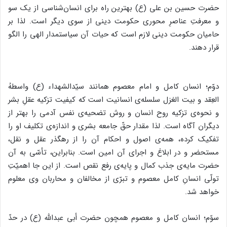
حضرت حسین بن علی (ع) بهترین راه برای انسان‌شناسی از یک سو
و معرفتِ عناصرِ محوری حکومت دینی از سوی دیگر است. لذا بر
حامیان حکومت دینی لازم است که حیات آن سیاستمدار الهی را الگو
قرار دهند.
دوّم؛ انسان کامل و امام معصوم همانند سیّدالشهداء (ع) واسطهُ
العِقد و بیت الغزل سلسله‌ی انسانیت است که کیفیت تزکیه عقلِ بشر
و نحوه‌ی تزکیه روح انسان و روش تضحیه‌ی نفس آدمی را بهتر از
دیگران آگاه است. لذا مقدار حقّ جامعه بشری و اندازه‌ی تکلیف او را
تفکیک کرده، همه‌ی اصول و احکام آن را از رهگذر عقل و نقل،
مستحضر و در ابلاغ و اجرای آن امین است. بنابراین، تأسّی به آن
حضرت مایه‌ی جذب کمال و پایه‌ی رفع نقص است. از این جا اهمیّتِ
تولّی انسانِ کامل معصوم و تبرّی از مخالفان و محاربان وی معلوم
خواهد شد.
سوّم؛ انسان کامل و معصوم همچون حضرت أبی عبدالله (ع) در حدّ