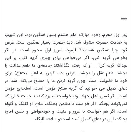
***
روز اول محرم، وجود مبارک امام هشتم بسیار غمگین بود، ابن شبیب
به خدمت حضرت مشرف شد، دید حضرت بسیار غمگین است. عرض
کرد: چرا غمگین هستید؟ فرمود: امروز اول محرم است. تو اگر
بخواهی گریه کنی، اگر می‌خواهی برای چیزی گریه کنی، بر ابی
عبدالله گریه کن! … او که رفت، نگذاشتند جامعه‌ی ما طعم عدالت را
بچشد، طعم عقل را بچشد… عرض ادب کردن به اهل بیت(ع) برای
خود ما فضیلت است. چون گریه کردن ما را مسلح می‌کند. شما در
دعای کمیل می خوانید که گریه سلاح مؤمن است، اسلحه‌ی مؤمن
است. اگر کسی اهل جهاد بود، خواست مبارزه کند، با دست خالی که
نمی‌تواند بجنگد. اگر خواست با دشمن بجنگد، سلاح او تفنگ و گلوله
است، اگر هم خواست با غرور و منیت و خودخواهی و نفس اماره
بجنگد، این در دعای کمیل آمده است:و سلاحه البکاء.