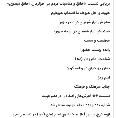
برپایی نشست «اخلاق و مناسبات مردم در آخرالزمان، اخلاق مهدوی»
هبوط و اهل هبوط/ ما اصحاب هبوطیم
سنجش عیار شیعیان در عصر ظهور
«سنجش عیار شیعیان در عرصه ظهور»
محتسب و مست
رانده بهشت‌ حضور!
شناخت امام زمان(عج)
نقش یهودیان در واقعه کربلا
اسم رمز
جناب سرهنگ و فرهنگ
نشست ۱۶۴: لغزش‌های اعتقادی در عصر غیبت
شماره ۲۸۰ و ۲۸۱ مجله موعود منتشر شد
لزوم درج سالروز آغاز غیبت کبری امام زمان (س) در تقویم رسمی