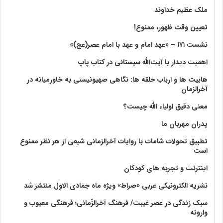
ملک عظیم خداوند
تعیین وقت ظهور، ممنوع!
نشست ۱۷۱ – «عهد امام و عهد با امام عصر(عج)»
اهمیت دیدار با آیت‌الله سیستانی در کتاب پاپ
هابیت ها و ارباب حلقه ها: نگاهی صهیونیستی به خاورمیانه در
آخرالزمان
معنی دقیق اولیاء الله چیست؟
پدران مهربان ما
تطبیق تحولات شامات با روایات آخرالزمانی شیعی از هر نظر ممنوع
است
اینترنت و تجربه های کودکان
نشریه الکترونیکی عربی «صراط» ویژه ماه جمادی الاول منتشر شد
سبک زندگی در عصر غیبت/ فرهنگ آخرالزّمانی؛ فرهنگی معیوب و
وارونه