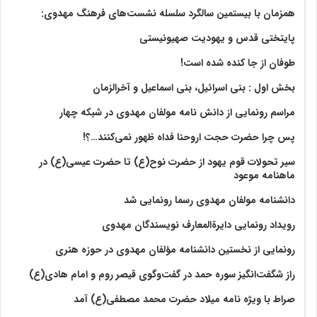
همزمان با بیستمین سالگرد سلسله نشست‌های فرهنگ مهدوی:‌
پایتختی قدس و یهودیت صهیونیستی
طوفان از جا کنده شده است!
بخش اول : بنی اسرائیل، بنی اسماعیل و آخرالزمان
مراسم رونمایی از دانش نامه مولفان مهدوی در شبکه چهار
پس چرا حضرت حجت اروحنا فداه ظهور نمی‌کنند…؟!
سیر تحولات قوم یهود از حضرت نوح(ع) تا حضرت عیسی(ع) در
ماهنامه موعود
دانشنامه مولفان مهدوی رسما رونمایی شد
رویداد رونمایی دایرةالمعارف نویسندگان مهدوی
رونمایی از نخستین دانشنامه مؤلفان مهدوی در حوزه هنری
راز شگفت‌انگیز سوره حمد در گفت‌وگوی قیصر روم و امام هادی(ع)
صراط با ویژه نامه میلاد حضرت محمد مصطفی(ع) آمد