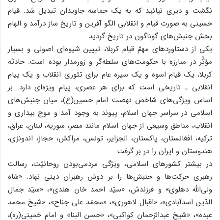
نگشت و دیری نپائید که به یک حماسه جاویدان تبدیل شد. قیام
حسینی به صورت قیام و انقلابی الگو آفرین و تاریخ ساز درآمد و الهام
بخش جنبش‌های گوناگون در تاریخ گردید.
یکی از دستاوردهای مهمّ قیام کربلا، تبیین شیوه‌ای اصولی و بسیار
مؤثّر در مبارزه با حکومت‌های سلطه‌گر و زورمدار بوده است. حادثه
کربلا، یک قیام اسوه و یک سیره عام برای تئوری انقلاب و یک پیام
انقلابی ـ تاریخی است که برای هر عصری، پیام ویژه‌ای دارد. بر
اساس ویژگی‌های شاخص نهضت امام حسین(ع)، میان جنبش‌های
اسلامی در سراسر جهان اسلام، پیوند به وجود آمد و موج بیداری و
انقلاب، مناطق وسیعی از جهان اسلام مانند مصر، سوریه، لبنان، عراق،
ترکیه، افغانستان، پاکستان، الجزایر، تونس، مراکش، حجاز، اندونزی،
هندوستان و ایران را در بر گرفت.
در بیشتر کشورهای اسلامی، ویژگی مردمی‌بودن روحانیّت، رسالت
رهبری حرکت‌ها و جنبش‌ها را بر دوش رهبران دینی نهاد. «شاه
ولی‌الله دهلوی» و فرزندش، «سیّد احمد خان هندی»، «سیّد جمال
الدّین اسدآبادی»، «اقبال لاهوری»، «محمّد علی جناح»، «شیخ محمد
عبده»، «شیخ عبدالرّحمان کواکبی»، «حسن البنا» و امام خمینی(ره)،