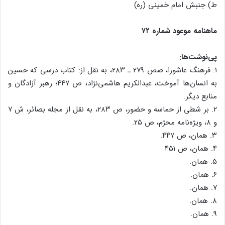
ط) جنبش امام خمینی (ره)
ماهنامه موعود شماره ۷۲
پی‌نوشت‌ها:
۱. فرهنگ عاشورا، صص ۲۷۹ ـ ۲۸۳، به نقل از: کتاب درسی که حسین
به انسان‌ها آموخت، عبدالکریم هاشمی‌نژاد، ص ۴۴۷؛ رهبر آزادگان و
منابع دیگر.
۲. بر شطی از حماسه و حضور، ص ۲۸۳، به نقل از مجله بصائر، ش ۷
و ۸، ویژه‌نامه محرّم، ص ۲۵.
۳. همان، ص ۴۴۷.
۴. همان، ص ۴۵۱
۵. همان.
۶. همان.
۷. همان.
۸. همان.
۹. همان.