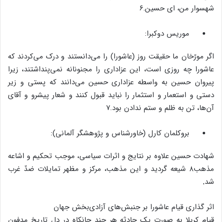
شهسوار من، ای حسین.۶
موریس دوکبرا:
اگر مورّخان ما حقیقت روز (عاشورا) را می‌دانستند و درک می‌کردند که
عاشورا چه روزی است، این عزاداری را مجنونانه نمی‌پنداشتند، زیرا
پیروان حسین به واسطه عزاداری حسین می‌دانند که پستی و زیر
دستی و استعمار و استثمار را نباید قبول کنند و شعار پیشرو و آقای
آن‌ها، تن به ظلم و ستم ندادن بود.۷
بروکلمان کارل (خاورشناس و پژوهشگر آلمانی):
شهادت حسین علاوه بر نتایج و اثرات سیاسی، موجب تحکیم و اشاعه
مذهب۸ شیعه گردید و این مذهب، مرکز و مظهر تمایلات ضدّ غرب
شد
.
اثر گذاری قیام عاشورا بر جنبش‌های آزادی‌بخش جهان
قیام کربلا به صورت یک حادثه هر چند جانکاه در دل تاریخ مدفون