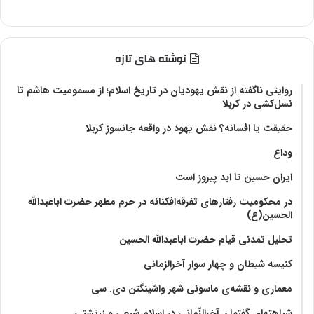
نوشته های تازه
روایتی ناگفته از نقش یهودیان در تاریخ اسلام؛ از مسمومیت هاشم تا
نسل‌کشی در کربلا
حقیقت یا افسانه؟‌ نقش یهود در واقعه جانسوز کربلا
وداع
ایران حسین تا ابد پیروز است
در محکومیت رفتارهای تفرقه‌افکنانه در حرم مطهر حضرت اباعبدالله
الحسین(ع)
تحلیل تمدنی قیام حضرت اباعبدالله الحسین
کنیسه شیطان و چهار سوار آخرالزمانی
معماری و نقشه‌ی ماسونی شهر واشينگتن دی. سی
شباهتهای گفتمان آخر‌الزّمانی در اسلام شیعی و زرتشتی