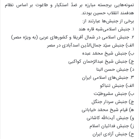
نمونه‌هایی برجسته مبارزه بر ضدّ استکبار و طاغوت بر اساس نظام
هدفمند انقلاب حسین بودند.
برخی از جنبش‌ها عبارتند از:
۱. جنبش اسلامی‌شبه قاره هند
۲. جنبش اسلامی در شمال آفریقا و کشورهای عربی (به ویژه مصر)
الف) جنبش سیّد جمال‌الدّین اسدآبادی در مصر
ب) جنبش شیخ محمّد عبده
ج) جنبش شیخ عبدالرّحمان کواکبی
د) جنبش حسن البنا
۳. جنبش‌های اسلامی ایران
الف) جنبش تنباکو
ب) جنبش مشروطیّت
ج) جنبش سردار جنگل
ه‍) قیام شیخ محمّد خیابانی
و) جنبش آیت‌الله کاشانی
ز) جنبش فدائیان اسلام
ح) جنبش آزادی ایران