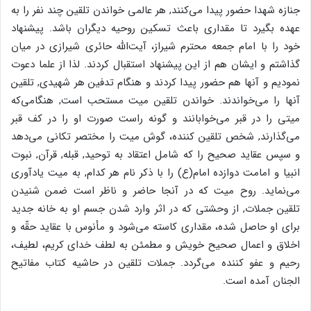
جنازه شهدا حضور پیدا می‌کنند, هر عالمی خواندن تلقین چند نفر را به
عهده بگیرد تا مقداری باعث تسکین روحیه دیگران باشد. پیشنهاد
خود را با امام جمعه محترم شیراز، آیت‌الله حائری شیرازی در میان
گذاشتم و ایشان هم از این پیشنهاد استقبال کردند. لذا از علما دعوت
نمودیم و آنها هم حضور پیدا کردند و هنگام تدفین هر شهیدی, تلقین
آنها را می‌خواندند. خواندن تلقین میت مستحب است, هنگامی‌که
میتی را در قبر می‌خوابانند و گونه راست صورت او را در کف قبر
می‌گذارند, شخص تلقین کننده، گوش میت را مختصر تکانی می‌دهد
و سپس عقاید صحیح را که شامل اعتقاد به توحید, قبله, قرآن, نبوت
انبیا و امامت دوازده امام(ع) را با ذکر نام‌ هر کدام, به میت یادآوری
می‌نماید. روح میت که در آنجا حاضر و ناظر است ضمن شنیدن
تلقین جملات, از وحشتی که در اثر وارد شدن جسم او به خانه جدید
برای او حاصل شده، مقداری کاسته می‌شود و مأنوس با عقاید حقّه و
اخلاق و اعمال صحیح خویش و مطمئن به لطف خدای کریم، لطیف،
رحیم و عفو کننده می‌گردد. جملات تلقین در حاشیه کتاب مفاتیح
الجنان آمده است.