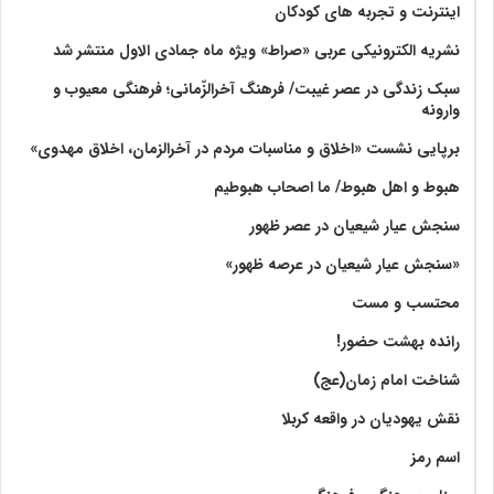
اینترنت و تجربه های کودکان
نشریه الکترونیکی عربی «صراط» ویژه ماه جمادی الاول منتشر شد
سبک زندگی در عصر غیبت/ فرهنگ آخرالزّمانی؛ فرهنگی معیوب و
وارونه
برپایی نشست «اخلاق و مناسبات مردم در آخرالزمان، اخلاق مهدوی»
هبوط و اهل هبوط/ ما اصحاب هبوطیم
سنجش عیار شیعیان در عصر ظهور
«سنجش عیار شیعیان در عرصه ظهور»
محتسب و مست
رانده بهشت‌ حضور!
شناخت امام زمان(عج)
نقش یهودیان در واقعه کربلا
اسم رمز