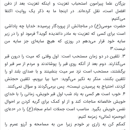
بزرگان علما پیرامون استحباب تعزیت و اینکه تعزیت بعد از دفن
افضل است، نقل کرده‌اند. در اینجا ما به ذکر یک روایت اکتفا
می‌کنیم:
حضرت موسی(ع) در مناجاتش از پروردگار پرسیده: خدایا چه پاداشی
است برای کسی که تعزیت به مادر داغدیده گوید؟ فرمود او را در زیر
سایه خود قرار می‌دهم در روزی که هیچ سایه‌ای جز سایه من
نیست.۳
۳. تلقین در دو زمان مستحب است: اول وقتی که میت را درون قبر
می‌گذارند. دوم بعد از آنکه روی قبر را پوشاندند و مردم از سر قبر او
برگشتند، مستحب است نزد سر میت بنشینند و با صدای بلند او را
تلقین بکنند، منکر به نکیر می‌گوید: «بیا بیا برویم، تلقین حجتش
کردند، احتیاج به پرسیدن نیست». پس برمی‌گردند و سؤال نمی‌کنند.
۴. خوب است هر کسی به یاد شب اول قبر خویش، زمانی را با خدای
خویش خالصانه مناجات کند و از او کمک برای گریه کردن بر احوال
نفس خویش بگیرد. مناسب است جملات امام سجاد(ع) را در «دعای
ابوحمزه ثمالی» زمزمه کنیم:
کمکم کن به زاری بر خودم زیرا من به مسامحه و آرزو عمرم را