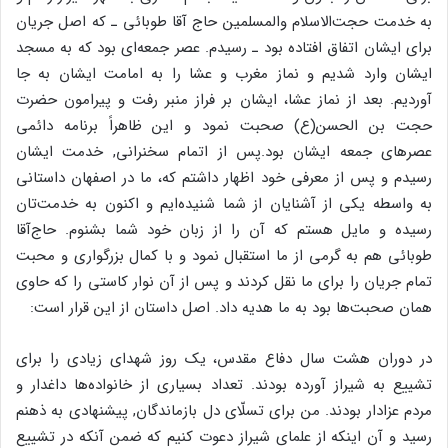
به خدمت حجت‌الاسلام والمسلمین حاج آقا طوبائی ـ که اصل جریان
برای ایشان اتفاق افتاده بود ـ رسیدم. عصر جمعه‌ای بود که به مسجد
ایشان وارد شدیم و نماز مغرب و عشا را به امامت ایشان به جا
آوردیم. بعد از نماز عشا، ایشان بر فراز منبر رفت و پیرامون حضرت
حجت بن الحسن(ع) صحبت نمود و این ظاهراً برنامه دائمی
عصر‌های جمعه ایشان بود.پس از اتمام سخنرانی, خدمت ایشان
رسیدم و پس از معرفی خود اظهار داشتم که، ما در اصفهان داستانی
به واسطه یکی از آشنایان از شما شنیده‌ایم و اکنون به خدمت‌تان
رسیده و مایل هستم که آن را از زبان خود شما بشنوم. حاج‌آقا
طوبائی هم به گرمی از ما استقبال نمود و با کمال بزرگواری و محبت
تمام جریان را برای ما نقل کردند و پس از آن نوار کاستی را که حاوی
همان صحبت‌ها بود به ما هدیه داد. اصل داستان از این قرار است:
در دوران هشت سال دفاع مقدس، یک روز شهدای زیادی را برای
تشییع به شیراز آورده بودند. تعداد بسیاری از خانواده‌ها داغدار و
مردم عزادار بودند. من برای تسلّای دل بازماندگان, پیشنهادی به ذهنم
رسید و آن اینکه از علمای شیراز دعوت کنیم که ضمن آنکه در تشییع