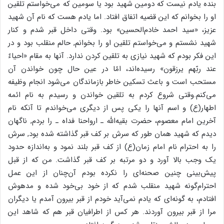
بنده یادم نیست که دومین شهید بود یا سومین که می‌خواستم تلقین
او را بخوانم که این قضیه اتفاق افتاد. اما یادم هست که نام آن شهید
عزیز، «سید احمد خادم‌الحسین» بود. وقتی داخل قبر شدم و کنار
شهید نشستم و می‌خواستم تلقین او را بخوانم, حالم منقلب بود و در
این فکر بودم که شهید نیازی به تلقین کردن ندارد. آنها به مقام «احیاءٌ
عند ربّهم یرزقون» رسیده‌اند، امّا در عین حال چون خواندن آن
مستحب است و باعث تسکین خاطر بازماندگان می‌شود انجام وظیفه
می‌کنم.وقتی شروع کردم به تلقین خواندن و رسیدم به نام ائمه
اطهار(ع) و اسم آنها را یکی پس از دیگری می‌خواندم تا آنکه نام
آخرین امام معصوم، حضرت بقیه‌الله ـ ارواحنا فداه ـ را بردم, ناگهان
دیدم که شهید همان طور که سرش بر کف قبر گذاشته شده بود,‌ سرش
را به احترام نام امام زمان(ع) از کف قبر بلند نمود و به‌اندازه حدود
یک وجب بالا آورد و دو مرتبه بر کف قبر گذاشت. من که از قبل
پیش‌بینی چنین صحنه‌ای را نکرده بودم آن‌چنان از این عمل
احترام‌گونه شهید منقلب شدم که از خود بی‌خود شده و مدهوش
افتادم، به گونه‌ای که یادم نمی‌آید خودم از قبر بیرون آمدم یا دیگران
مرا از قبر بیرون آوردند. هر کس از اطرافیان قبر هم که شاهد این