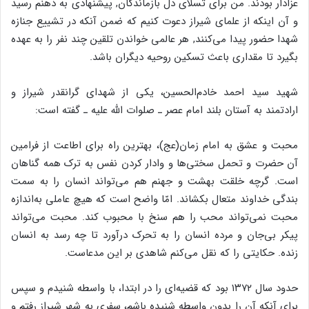
عزادار بودند. من برای تسلّای دل بازماندگان, پیشنهادی به ذهنم رسید
و آن اینکه از علمای شیراز دعوت کنیم که ضمن آنکه در تشییع جنازه
شهدا حضور پیدا می‌کنند, هر عالمی خواندن تلقین چند نفر را به عهده
بگیرد تا مقداری باعث تسکین روحیه دیگران باشد.
شهید سید احمد خادم‌الحسین، یکی از شهدای گرانقدر شیراز و
ارادتمند به آستان بلند امام عصر ـ صلوات الله علیه ـ گفته است:
محبت و عشق به امام زمان(عج)، بهترین راه برای اطاعت از فرامین
آن حضرت و تحمل سختی‌ها و وادار کردن نفس به ترک همه گناهان
است. گرچه خلقت بهشت و جهنم هم می‌تواند انسان را به سمت
بندگی خداوند متعال بکشاند. امّا واضح است که هیچ عاملی به‌اندازه
محبت نمی‌تواند محب را هم سنخ با محبوب کند. محبت می‌تواند
پیکر بی‌جان و مرده انسان را به تحرک درآورد تا چه رسد به انسان
زنده. حکایتی را که نقل می‌کنم شاهدی بر این مدعاست.
حدود سال ۱۳۷۲ بود که قضیه‌ای را در ابتدا، با واسطه شنیدم و سپس
برای آنکه آن را بدون واسطه شنیده باشم، سفری به شهر شیراز رفتم و