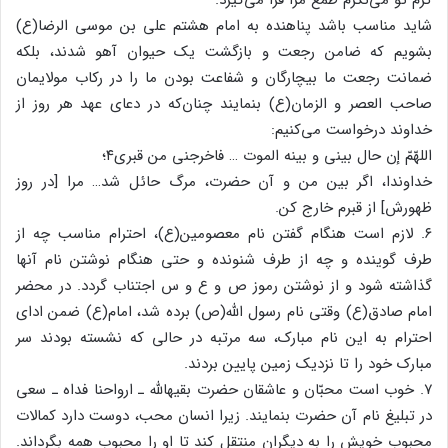
شاید مناسب باشد پناهنده به امام هشتم علی بن موسی الرضا(ع)
بشویم که ضامن رجعت و بازگشت یک حیوان آهو شدند، بلکه
ضمانت رجعت ما بیچارگان و شفاعت بودن ما را در رکاب مولایمان
صاحب العصر و الزمان(ع) بنمایند چنان‌که در دعای عهد هر روز از
خداوند درخواست می‌کنیم:
اللهّمّ إن حال بینی و بینه الموت … فاخرجنی من قبری۴؛
خداوندا، اگر بین من و آن حضرت، مرگ حائل شد… مرا [در روز
ظهورش] از قبرم خارج کن.
۶. لازم است هنگام گفتن نام معصومین(ع)، احترام مناسب چه از
طرف گوینده و چه از طرف شنونده و حتی هنگام نوشتن نام آنها
گذاشته شود و از نوشتن رموز ص و ع و س اجتناب گردد. در محضر
امام صادق(ع) وقتی نام رسول الله(ص) برده شد، امام(ع) ضمن ادای
احترام به این نام مبارک، سه مرتبه در حالی که نشسته بودند سر
مبارک خود را تا نزدیک زمین پایین بردند.
۷. خوب است محبّان و عاشقان حضرت بقیهالله ـ ارواحنا فداه ـ سعی
در تبلیغ نام آن حضرت بنمایند. زیرا انسان محب، دوست دارد کمالات
محبوب خویش را به دیگران منتقل کند تا او را محبوب همه بگرداند.