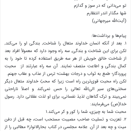
تو می‌دانی که در سوز و گدازم
شها مگذار اندر انتظارم
(آیت‌الله میرجهانی)
پیام‌ها و برداشت‌ها:
۱. بعد از آنکه انسان خداوند متعال را شناخت, بندگی او را می‌کند,
لکن برای این شناخت و بندگی, سه راه وجود دارد که معمولاً افراد بعد
از شناخت خالق خویش از هر سه طریق استفاده کرده تا خود را به
کمال بندگی و اطاعت متصف نمایند. آن سه راه عبارتند از: محبت
پروردگار؛ طمع به ثواب و درجات بهشت؛ ترس از عذاب و عقاب جهنم.
لکن راه محبت قوی‌ترین راه است زیرا که محبّ خداوند متعال دیگر
سختی‌های سیر الی‌الله تعالی را حس نمی‌کند و اصلاً ناراحتی
نمی‌بیند و ترک گناهان لذیذ نفسانی، برای او لذت عقلانی دارد. رسول
خدا(ص) می‌فرمایند:
محبت شما به چیزی، شما را کور و کر می‌کند.۱
۲. تعزیت و تسلیت صاحب مصیبت مستحب است، چه قبل از دفن
میت و چه بعد از آن. علامه مجلسی در کتاب بحارالانوار۲ مطالبی را از