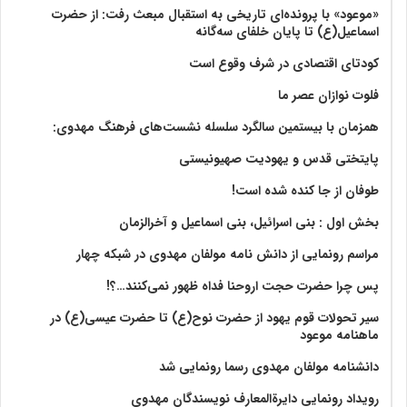
«موعود» با پرونده‌ای تاریخی به استقبال مبعث رفت: از حضرت
اسماعیل(ع) تا پایان خلفای سه‌گانه
کودتای اقتصادی در شرف وقوع است
فلوت نوازان عصر ما
همزمان با بیستمین سالگرد سلسله نشست‌های فرهنگ مهدوی:‌
پایتختی قدس و یهودیت صهیونیستی
طوفان از جا کنده شده است!
بخش اول : بنی اسرائیل، بنی اسماعیل و آخرالزمان
مراسم رونمایی از دانش نامه مولفان مهدوی در شبکه چهار
پس چرا حضرت حجت اروحنا فداه ظهور نمی‌کنند…؟!
سیر تحولات قوم یهود از حضرت نوح(ع) تا حضرت عیسی(ع) در
ماهنامه موعود
دانشنامه مولفان مهدوی رسما رونمایی شد
رویداد رونمایی دایرةالمعارف نویسندگان مهدوی