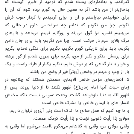
گذراندم، و به‌اندازه‌ای پست شدم که نومید از خیرم. کیست که
بدحال‌تر از من باشد اگر به همین حال به گورم برده شوم که آن را
برای خوابیدنم نیاراستم و آن را برای آرمیدنم با کردار خوب فرش
نکردم. چرا من نگویم که ندانم چه سرانجامی دارم در حالی که
می‌ببینم نفس، مرا گول می‌زند و روزگارم فریبم می‌دهد و بال‌های
مرگ بالای سرم در حرکت است. چرا من نگریم؛ باید برای جان دادن
بگریم، باید برای تاریکی گورم بگریم، بگریم برای تنگی لحدم، بگریم
برای پرسش منکر و نکیر از من، بگریم برای بیرون شدنم از گور برهنه
و خوار با بار گناهی که بر دوش دارم، بنگرم یکبار از طرف راست و یک
بار از چپ و مردم در وضعی [بهتر] غیر از وضع من باشند.
۵. انسان‌های مؤمن خالص الایمان، مطمئن هستند که چنانچه در
زمان حیات آنها امام زمان(ع) ظهور نکنند تا از دنیا بروند، پس از
ظهور آقا، به دنیا بازخواهد گشت. رجعت عمومی نیست بلکه مختصّ
انسان‌های با ایمان خالص یا مشرک خالص است.
و ما چه کنیم که عمل صالح ما اندک است ولی آرزوی فراوان داریم:
مولای إذا رأیت ذنوبی فزعت و إذا رأیت کرمک طمعت.
وقتی مولای من، وقتی به گناهانم می‌نگرم ناامید می‌شوم اما وقتی به
کرم تو می‌نگرم طمع مرا فرا می‌گیرد.