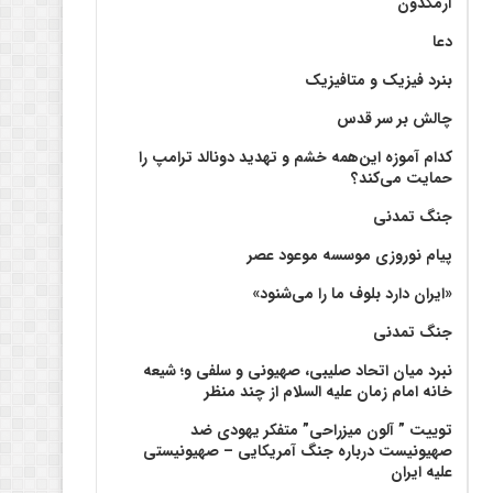
آرمگدون
دعا
بنرد فیزیک و متافیزیک
چالش بر سر قدس
کدام آموزه این‌همه خشم و تهدید دونالد ترامپ را
حمایت می‌کند؟
جنگ تمدنی
پیام نوروزی موسسه موعود عصر
«ایران دارد بلوف ما را می‌شنود»
جنگ تمدنی
نبرد میان اتحاد صلیبی، صهیونی و سلفی و؛ شیعه
خانه امام زمان علیه السلام از چند منظر
توییت ” آلون میزراحی” متفکر یهودی ضد
صهیونیست درباره جنگ آمریکایی – صهیونیستی
علیه ایران