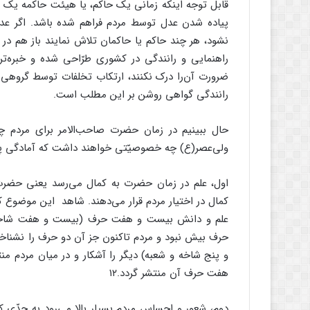
قابل توجه اینکه زمانی یک حاکم، یا هیئت حاکمه یک ک
پیاده شدن عدل توسط مردم فراهم شده باشد. اگر عد
نشود، هر چند حاکم یا حاکمان تلاش نمایند باز هم در م
راهنمایی و رانندگی در کشوری طرّاحی شده و خبره‌تری
ضرورت آن‌را درک نکنند، ارتکاب تخلفات توسط گروهی 
رانندگی گواهی روشن‌ بر این مطلب است.
حال ببینیم در زمان حضرت صاحب‌الامر برای مردم چ
ولی‌عصر(ع) چه خصوصیّتی خواهند داشت که آمادگی پذی
اول، علم در زمان حضرت به کمال می‌‌رسد یعنی حضرت و
کمال در اختیار مردم قرار می‌دهند. شاهد این موضوع ک
علم و دانش بیست و هفت حرف (بیست و هفت شاخه و 
حرف بیش نبود و مردم تاکنون جز آن دو حرف را نشناخته
و پنج شاخه و شعبه) دیگر را آشکار و در میان مردم من
هفت حرف آن منتشر گردد.۱۲
دوم، شعور و احساس مردم بسیار بالا می‌رود به حدّی ک