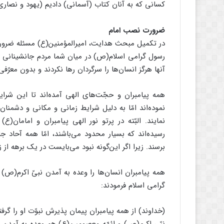
کسانی که به آنان کتاب (آسمانی) دادیم (یهود و نصاری
ضرورت نصب امام
در تکمیل مبحث هدایت، امیرالمؤمنین(ع) مسئله ضرورت
رسول گرامی اسلام(ص) در میان شما مردم جانشینانی برگ
آنها هرگز انسان‌ها را سرگردان رها نکردند و بدون معرّفی
همه پیامبران و حجّت‌های الهی آمده‌اند تا این شرا
نموده‌اند امّا به دلیل شرایط زمانی و مکانی و دشمنان،
نمایند. البّته در پرتو نور الهی پیامبران و امامان(
رسیده‌اند که بسیار محدود می‌باشند، امّا همه آحاد ج
برسند. زیرا اگر این‌گونه نبود می‌بایست در یک برهه ا
همه پیامبران انسان‌ها را وعده به آمدن نبیّ اکرم(ص) د
گرامی اسلام فرمودند:
(خداوند) از همه پیامبران پیمان پذیرش نبوّت او را گرفته