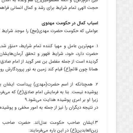
نبّی اکرم(ص) و ائمّه معصومین(ع) هم وعده به آمدن حض
حجت الهی تمام شرایط برای رشد و کمال انسانی فراهم م
اسباب کمال در حکومت مهدوی
عواملی که حکومت حضرت مهدی(عج) را موجد شرایط کما
۱. مهم‌ترین عامل و مهیا کننده تمام شرایط، «منوّر ش
حضرت دارد، خود، شرایط ظهور و تحقق آرمان‌هایشان ر
گردیده است از جمله مفضل بن عمر گوید از امام صادق(
همانا چون قائم(ع) قیام کند زمین به نور پروردگارش رو
۲. همچنانکه از اسم حضرت(مهدی) پیداست ایشان به 
پوشیده نیست. بنا به فرمایش امام صادق(ع) که می‌فرما
زیرا او بر امری پوشیده هدایت می‌شود.۹
در نتیجه دیگران را نیز از جمله به امور مخفی و پوشید
۳.ایشان صاحب حکومت عدل‌اند. حضرت صاحب عد
زین‌العابدین(ع) در این باره می‌فرمایند: