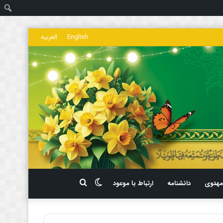
ج
English
العربیه
تغییر
جستجو
هدوی
دانشنامه
ارتباط با موعود
پوسته
برای