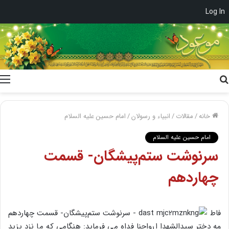
Log In
جستجو
برای
خانه
/
مقالات
/
انبیاء و رسولان
/
امام حسین علیه السلام
امام حسین علیه السلام
سرنوشت ستم‌پیشگان- قسمت
چهاردهم
فاط
مه دختر سیدالشهدا ارواحنا فداه می فرماید: هنگامى که ما نزد یزید