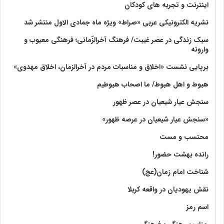
اینترنت و تجربه های کودکان
نشریه الکترونیکی عربی «صراط» ویژه ماه جمادی الاول منتشر شد
سبک زندگی در عصر غیبت/ فرهنگ آخرالزّمانی؛ فرهنگی معیوب و
وارونه
برپایی نشست «اخلاق و مناسبات مردم در آخرالزمان، اخلاق مهدوی»
هبوط و اهل هبوط/ ما اصحاب هبوطیم
سنجش عیار شیعیان در عصر ظهور
«سنجش عیار شیعیان در عرصه ظهور»
محتسب و مست
رانده بهشت‌ حضور!
شناخت امام زمان(عج)
نقش یهودیان در واقعه کربلا
اسم رمز