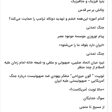
بنرد فیزیک و متافیزیک
چالش بر سر قدس
کدام آموزه این‌همه خشم و تهدید دونالد ترامپ را حمایت می‌کند؟
جنگ تمدنی
پیام نوروزی موسسه موعود عصر
«ایران دارد بلوف ما را می‌شنود»
جنگ تمدنی
نبرد میان اتحاد صلیبی، صهیونی و سلفی و؛ شیعه خانه امام زمان علیه
السلام از چند منظر
توییت ” آلون میزراحی” متفکر یهودی ضد صهیونیست درباره جنگ
آمریکایی – صهیونیستی علیه ایران
«حالا نوبت آمریکاست!»
سوگ خدایگان
از مسیح تا منجی