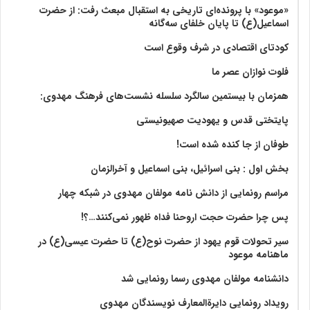
«موعود» با پرونده‌ای تاریخی به استقبال مبعث رفت: از حضرت
اسماعیل(ع) تا پایان خلفای سه‌گانه
کودتای اقتصادی در شرف وقوع است
فلوت نوازان عصر ما
همزمان با بیستمین سالگرد سلسله نشست‌های فرهنگ مهدوی:‌
پایتختی قدس و یهودیت صهیونیستی
طوفان از جا کنده شده است!
بخش اول : بنی اسرائیل، بنی اسماعیل و آخرالزمان
مراسم رونمایی از دانش نامه مولفان مهدوی در شبکه چهار
پس چرا حضرت حجت اروحنا فداه ظهور نمی‌کنند…؟!
سیر تحولات قوم یهود از حضرت نوح(ع) تا حضرت عیسی(ع) در
ماهنامه موعود
دانشنامه مولفان مهدوی رسما رونمایی شد
رویداد رونمایی دایرةالمعارف نویسندگان مهدوی