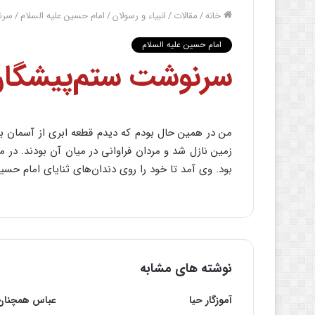
خانه
/
مقالات
/
انبیاء و رسولان
/
امام حسین علیه السلام
/
سرن
امام حسین علیه السلام
سرنوشت ستم‌پیشگان
من در همین حال بودم که دیدم قطعه ابرى از آسمان ب
زمین نازل شد و مردان فراوانى در میان آن بودند. در
بود. وى آمد تا خود را روى دندان‌هاى ثنایاى امام حسین
نوشته های مشابه
آموزگار حیا
عباس همچنان د