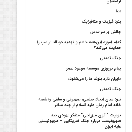
آرمگدون
دعا
بنرد فیزیک و متافیزیک
چالش بر سر قدس
کدام آموزه این‌همه خشم و تهدید دونالد ترامپ را
حمایت می‌کند؟
جنگ تمدنی
پیام نوروزی موسسه موعود عصر
«ایران دارد بلوف ما را می‌شنود»
جنگ تمدنی
نبرد میان اتحاد صلیبی، صهیونی و سلفی و؛ شیعه
خانه امام زمان علیه السلام از چند منظر
توییت ” آلون میزراحی” متفکر یهودی ضد
صهیونیست درباره جنگ آمریکایی – صهیونیستی
علیه ایران