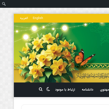
ج
English
العربیه
تغییر
جستجو
هدوی
دانشنامه
ارتباط با موعود
پوسته
برای