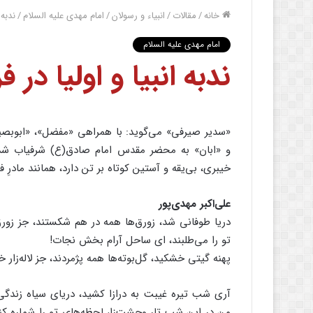
خانه
/
مقالات
/
انبیاء و رسولان
/
امام مهدی علیه السلام
/
ندبه 
امام مهدی علیه السلام
ندبه انبیا و اولیا در
«سدیر صیرفی» می‌گوید: با همراهی «مفضل»، «ابوبصی
و «ابان» به محضر مقدس امام صادق(ع) شرفیاب شدی
خیبری، بی‌یقه و آستین کوتاه بر تن دارد، همانند مادرِ ف
علی‌اکبر مهدی‌پور
دریا طوفانی شد، زورق‌ها همه در هم شکستند، جز زورق 
تو را می‌طلبند، ای ساحل آرام بخش نجات!
پهنه گیتی خشکید، گل‌بوته‌ها همه پژمردند، جز لاله‌زا
آری شب تیره غیبت به درازا کشید، دریای سیاه زندگ
من در این شب تار وحشت‌زا، لحظه‌های تو را شماره کنم 