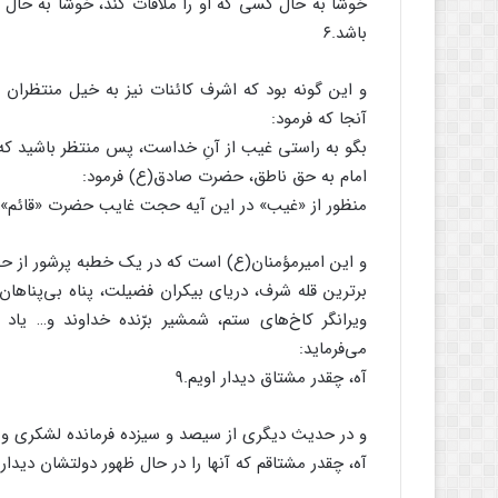
خوشا به حال کسی که او را ملاقات کند، خوشا به حال 
باشد.۶
و این گونه بود که اشرف کائنات نیز به خیل منتظران 
آنجا که فرمود:
بگو به راستی غیب از آنِ خداست، پس منتظر باشید که من
امام به حق ناطق، حضرت صادق(ع) فرمود:
منظور از «غیب» در این آیه حجت غایب حضرت «قائم»(
و این امیرمؤمنان(ع) است که در یک خطبه پرشور از ح
برترین قله شرف، دریای بیکران فضیلت، پناه بی‌پناها
ویرانگر کاخ‌های ستم، شمشیر برّنده خداوند و… یا
می‌فرماید:
آه، چقدر مشتاق دیدار اویم.۹
و در حدیث دیگری از سیصد و سیزده فرمانده لشکری و
آه، چقدر مشتاقم که آنها را در حال ظهور دولتشان دیدار نم