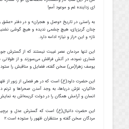
ای زداینده غم و موعود اُمم!
به راستی در تاریخ «وصل و هجران» و در دفتر «عشق و 
چنان گریزپای، هیچ چشمی ندیده و هیچ گوشی نشنیده
ناز» و این «راز و نیاز» ادامه دارد.
این تنها مردمان عصر غیبت نیستند که از گسترش جور 
شماری نموده، در آتش فراقش می‌سوزند و از طولانی ش
یوسف زهرا(س) سخن گفته، فضایل و مناقبش را ستوده، ا
این حضرت داود(ع) است که در هر فصلی از زبور از ظهو
خاکیان، غرّش دریاها، به وجد آمدن صحراها و ترنم در
انسان و آرامش همگان را در دولت کریمه‌اش به نمایش گ
این حضرت دانیال(ع) است که گسترش عدل و برچیده
مردگان سخن گفته و منتظران ظهور را ستوده است.۲