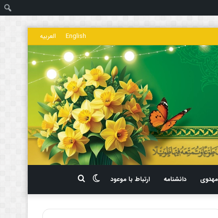
ج
English
العربیه
تغییر
جستجو
هدوی
دانشنامه
ارتباط با موعود
پوسته
برای