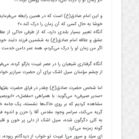
اگر زمان او را درک کنی، دیدگانت روشن گردد.۱۹
و این امام صادق(ع) است که در همین رابطه می‌فرماید
خوشا به حال کسی که آن زمان را درک کند.۲۰
آنگاه تعبیر بسیار بلندی دارد، که از طرفی حاکی از عظ
عشق و علاقه امام صادق(ع) به ششمین فرزند دلبند خ
اگر من زمان او را درک می‌کردم، همه عمر دامن خدمت به 
آنگاه گرفتاری شیعیان را در عصر غیبت بازگو کرده، می‌فر
از چشم مؤمنان سیل اشک برای آن حضرت سرازیر خواهد 
اما شخص حضرت صادق(ع) چقدر در فراق حضرت بقیّهالله
«سدیر صیرفی» می‌گوید: با همراهی «مفضل»، «ابوبصیر
مشاهده کردیم که بر روی خاک‌ها نشسته، یک جامه خیبری
گریه می‌کند، سراسر وجود مقدس آقا را حزن و اندوه فر
به کلی دگرگون شده، سیل اشک از دلی پر خون و قلبی 
گونه زمزمه می‌کرد:
ای سیّد و سرور من! غیبت تو خواب از دیدگانم ربوده، 