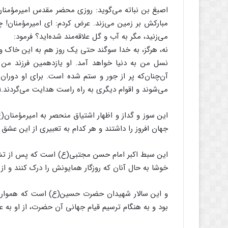
اصبغ بن نباته می‌گوید: روزی محضر مقدس امیرمؤمنان
مبارکش بر زمین می‌زند. عرض کردم: ای امیرمؤمنان! چ
می‌زنید، مگر به آب و گل علاقه‌مند شده‌اید؟ فرمود:
نه، هرگز، به خدا سوگند حتی یک روز هم به این خاک و گ
نسل من به دنیا خواهد آمد. او یازدهمین فرزند من
آن‌چنان‌که پر از جور و ستم شده است. برای او دورا
می‌شوند و اقوام دیگری به راه راست هدایت می‌گردند.۱۱
این سوز و گداز و اظهار اشتیاق منحصر به امیرمؤمنان
جهان افروز را داشتند و هر کدام به تعبیری از این عشق 
این سبط اکبر امام حسن مجتبی(ع) است که پس از ت
خوشا به حال آنان که روزگار همایونش را درک کنند و از ا
و این سالار شهیدان حضرت حسین(ع) است که همواره ب
بود و به هنگام ترسیم قیام جهانی آن حضرت، از او به عنوا