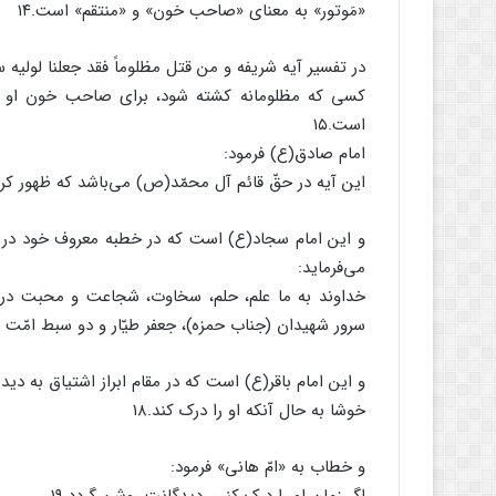
«مَوتور» به معنای «صاحب خون» و «منتقم» است.۱۴
در تفسیر آیه شریفه و من قتل مظلوماً فقد جعلنا لولیه سلط
کسی که مظلومانه کشته شود، برای صاحب خون او فرمان‌
است.۱۵
امام صادق(ع) فرمود:
این آیه در حقّ قائم آل محمّد(ص) می‌باشد که ظهور کرده
و این امام سجاد(ع) است که در خطبه معروف خود در 
می‌فرماید:
خداوند به ما علم، حلم، سخاوت، شجاعت و محبت در د
سرور شهیدان (جناب حمزه)، جعفر طیّار و دو سبط امّت 
و این امام باقر(ع) است که در مقام ابراز اشتیاق به دی
خوشا به حال آنکه او را درک کند.۱۸
و خطاب به «امّ هانی» فرمود: