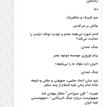
آرمگدون
دعا
بنرد فیزیک و متافیزیک
چالش بر سر قدس
کدام آموزه این‌همه خشم و تهدید دونالد ترامپ را
حمایت می‌کند؟
جنگ تمدنی
پیام نوروزی موسسه موعود عصر
«ایران دارد بلوف ما را می‌شنود»
جنگ تمدنی
نبرد میان اتحاد صلیبی، صهیونی و سلفی و؛ شیعه
خانه امام زمان علیه السلام از چند منظر
توییت ” آلون میزراحی” متفکر یهودی ضد
صهیونیست درباره جنگ آمریکایی – صهیونیستی
علیه ایران