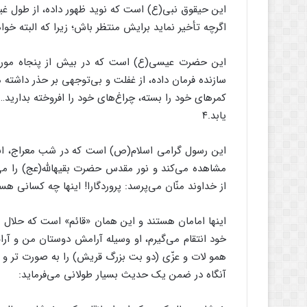
این حیقوق نبی(ع) است که نوید ظهور داده، از طول غ
اگرچه تأخیر نماید برایش منتظر باش؛ زیرا که البته خواه
این حضرت عیسی(ع) است که در بیش از پنجاه مورد 
سازنده فرمان داده، از غفلت و بی‌توجهی بر حذر داشته م
کمرهای خود را بسته، چراغ‌های خود را افروخته بدارید…
یابد.۴
این رسول گرامی اسلام(ص) است که در شب معراج، انو
مشاهده می‌کند و نور مقدس حضرت بقیهالله(عج) را می‌ب
از خداوند منّان می‌پرسد: پروردگارا! اینها چه کسانی ه
اینها امامان هستند و این همان «قائم» است که حلال مر
خود انتقام می‌گیرم، او وسیله آرامش دوستان من و آرا
همو لات و عزّی (دو بت بزرگ قریش) را به صورت تر و تا
آنگاه در ضمن یک حدیث بسیار طولانی می‌فرماید: