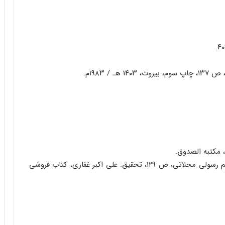
۱۱. مقاتل الطالبین، ابوالفرج اصفهانى، ترجمه: سید هاشم رسولى محلاتى، ص ۱۲۹، تحقیق: على اکبر غفارى، کتاب فروشى