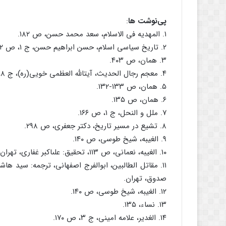
پی‌نوشت ها
:
۱. المهدیه فى الاسلام، سعد محمد حسن، ص ۱۸۲.
۲. تاریخ سیاسى اسلام، حسن ابراهیم حسن، ج ۱، ص ۴۰۲.
۳. همان، ص ۴۰۳.
۴. معجم رجال الحدیث، آیت‏الله العظمى خویى(ره)، ج ۸، ص ۱۳۷، چاپ سوم، بیروت، ۱۴۰۳ هـ / ۱۹۸۳م.
۵. همان، ص ۱۳۳-۱۳۲.
۶. همان، ص ۱۳۵.
۷. ملل و النحل، ج ۱، ص ۱۶۶.
۸. تشیع در مسیر تاریخ، دکتر جعفرى، ص ۲۹۸.
۹. الغیبه، شیخ طوسى، ص ۱۴۰.
۱۰. الغیبه، نعمانى، ص ۱۱۳، تحقیق: على‏اکبر غفارى، تهران، مکتبه الصدوق.
صدوق، تهران.
۱۲. الغیبه، شیخ طوسى، ص ۱۴۰.
۱۳. نساء، ۱۳۵.
۱۴. الغدیر، علامه امینى، ج ۳، ص ۱۷۰.