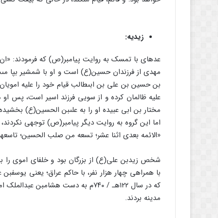
زیدیه:
عده‏اى با تمسک به روایت پیامبر(ص) که فرمودند: «ان 
مهدى از فرزندان حسین(ع) است و او با شمشیر بپا مى‏خ
بن حسین بن على بن ابى‏طالب قیام خود را علیه امویان
علیه ظالمان کرده و از سویى فرزند اسیر است، پس او م
مختار بن ابى عبیده او را به على‏بن الحسین(ع) بخشیده بود
اما این گروه به روایت دیگر پیامبر(ص) توجهى نکردند، ک
«الائمه بعدى اثنا عشر؛ تسعه من صلب الحسین؛ تاسعهم قا
شخص زیدبن على(ع) از بزرگان بود و خلفاى اموى را به 
با همراهى چهار هزار نفر، با حاکم عراق؛ یعنى یوسف‏بن
که در سال ۱۲۲هـ / ۷۴۰م به دست هشام‏ب
مدینه بردند.