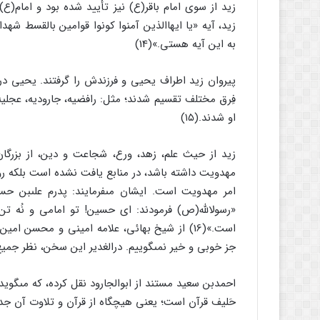
زید از سوى امام باقر(ع) نیز تأیید شده بود و امام(ع)
به این آیه هستى.»(14)
فِرق مختلف تقسیم شدند؛ مثل: رافضیه، جارودیه، عجلیه
او شدند.(۱۵)
زید از حیث علم، زهد، ورع، شجاعت و دین، از بزرگان
مهدویت داشته باشد، در منابع یافت نشده است بلکه رو
امر مهدویت است. ایشان مى‏فرمایند: پدرم على‏بن حس
«رسول‏الله(ص) فرمودند: اى حسین! تو امامى و نُه ت
است.»(16) از شیخ بهائى، علامه امینى و محسن
جز خوبى و خیر نمى‏گوییم. درالغدیر این سخن، نظر جمیع 
احمدبن سعید مستند از ابوالجارود نقل کرده، که مى‏گوید:
حَلیف قرآن است؛ یعنى هیچ‏گاه از قرآن و تلاوت آن جدا نم