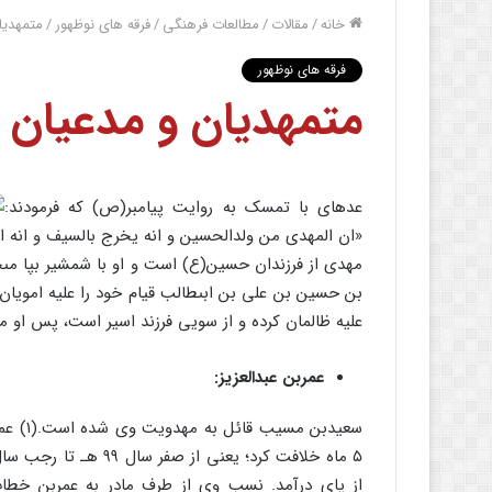
خانه
/
مقالات
/
مطالعات فرهنگی
/
فرقه های نوظهور
/
متمهدیا
فرقه های نوظهور
متمهدیان و مدعیان
عده‏اى با تمسک به روایت پیامبر(ص) که فرمودند:
«ان المهدى من ولدالحسین و انه یخرج بالسیف و انه ا
مهدى از فرزندان حسین(ع) است و او با شمشیر بپا مى‏خ
بن حسین بن على بن ابى‏طالب قیام خود را علیه امویان
علیه ظالمان کرده و از سویى فرزند اسیر است، پس او م
عمربن عبدالعزیز:
سعیدبن