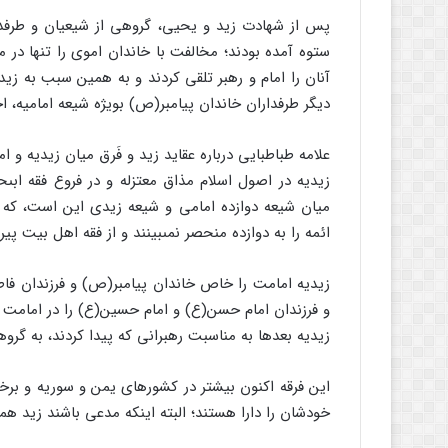
پس از شهادت زید و یحیى، گروهى از شیعیان و طرفدا
ستوه آمده بودند؛ مخالفت با خاندان اموى را تنها در مب
آنان را امام و رهبر تلقى کردند و به همین سبب به زید
دیگر طرفداران خاندان پیامبر(ص) بویژه شیعه امامیه، اخ
علامه طباطبایى درباره عقاید زید و فَرق میان زیدیه و اما
زیدیه در اصول اسلام مذاق معتزله و در فروع فقه ابى‏
میان شیعه دوازده امامى و شیعه زیدى این است، که 
ائمه را به دوازده منحصر نمى‏بینند و از فقه اهل بیت پیرو
زیدیه امامت را خاص خاندان پیامبر(ص) و فرزندان فاطم
و فرزندان امام حسن(ع) و امام حسین(ع) را در امامت ی
زیدیه بعدها به مناسبت رهبرانى که پیدا کردند، به گروه
این فرقه اکنون بیشتر در کشورهاى یمن و سوریه و برخى
خودشان را دارا هستند؛ البته اینکه مدعى باشند زید ه