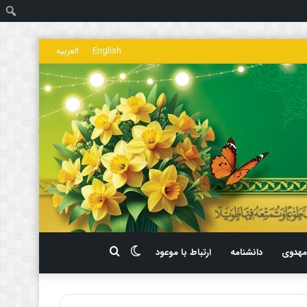
ج
English
العربیه
تغییر
جستجو
هدوی
دانشنامه
ارتباط با موعود
پوسته
برای