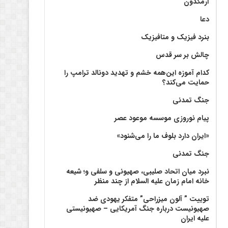
آرمگدون
دعا
بنرد فیزیک و متافیزیک
چالش بر سر قدس
کدام آموزه این‌همه خشم و تهدید دونالد ترامپ را
حمایت می‌کند؟
جنگ تمدنی
پیام نوروزی موسسه موعود عصر
«ایران دارد بلوف ما را می‌شنود»
جنگ تمدنی
نبرد میان اتحاد صلیبی، صهیونی و سلفی و؛ شیعه
خانه امام زمان علیه السلام از چند منظر
توییت ” آلون میزراحی” متفکر یهودی ضد
صهیونیست درباره جنگ آمریکایی – صهیونیستی
علیه ایران