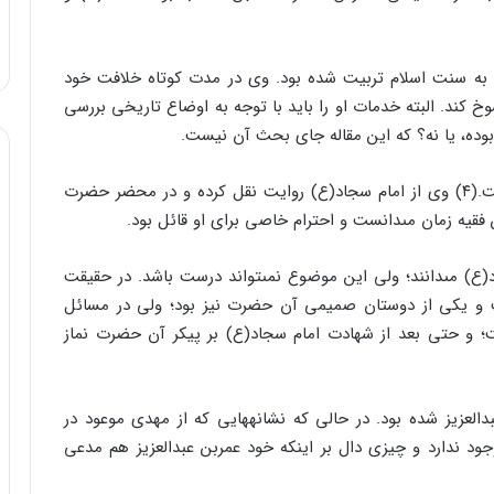
نا به سنت اسلام تربیت شده بود. وى در مدت کوتاه خلافت خود
سوخ کند. البته خدمات او را باید با توجه به اوضاع تاریخى بررسى
بوده، یا نه؟ که این مقاله جاى بحث آن نیست.
سعیدبن مسیب در سال ۹۴ هـ / ۷۱۲م از دنیا رفته است.(۴) وى از امام سجاد(ع) روایت نقل کرده و در محضر حضرت
(ع) مى‏دانند؛ ولى این موضوع نمى‏تواند درست باشد. در حقیقت
ت و یکى از دوستان صمیمى آن حضرت نیز بود؛ ولى در مسائل
و حتى بعد از شهادت امام سجاد(ع) بر پیکر آن حضرت نماز
عزیز شده بود. در حالى که نشانه‏هایى که از مهدى موعود در
جود ندارد و چیزى دال بر اینکه خود عمربن عبدالعزیز هم مدعى