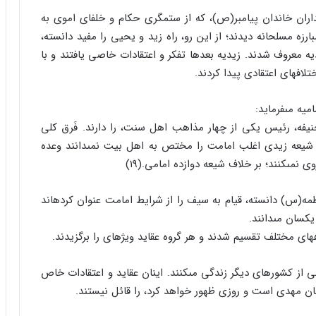
ران خاندان پیامبر(ص)، که از ستمگرى حکام و خلفاى اموى به
ارزه مسلحانه دیدند؛ از این رو، راه زید و یحیى را مفید دانسته،
یه معروف شدند. زیدیه بعدها تفکر و اعتقادات خاصى یافتند و با
تلافهاى اعتقادى پیدا کردند.
میه مى‏فرماید:
حنیفه، رئیس یکى از چهار مذاهب اهل سنت، را دارند. فَرق کلى
شیعه زیدى اغلب امامت را مختص به اهل بیت نمى‏دانند وعده
ى نمى‏کنند؛ بر خلاف شیعه دوازده امامى.(۱۹)
ه(س) دانسته، قیام به سیف را از شرایط امامت عنوان کرده‏اند
کسان مى‏دانند.
‏هاى مختلف تقسیم شدند و هر گروه عقاید ویژه‏اى را برگزیدند.
 از کشورهاى دیگر زندگى مى‏کنند. اینان عقاید و اعتقادات خاص
مان مهدى است و روزى ظهور خواهد کرد، را قائل نیستند.