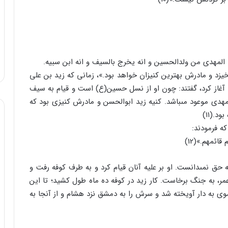
المهدى من ولدالحسین و انه یخرج بالسیف و انه ابن سبیه.
یزد و مادرش بهترین کنیزان خواهد بود.»، زمانى که زید بن على
 آغاز کرد، گفتند: چون او از نسل حسین(ع) است و قیام به سیف
هدى موعود مى‏باشد. کنیه زید ابوالحسن و مادرش کنیزى بود که
.(۱۱)
ه فرمودند:
ئمهم.»(12)
حق نمى‏دانست. او بر علیه آنان قیام کرد و به طرف کوفه رفت و
 عمر، به جنگ برخاست. کار زید در کوفه ده ماه طول کشید؛ تا این
ن عبدالملک اموى به دار آویخته شد و سرش را به دمشق نزد هشام و از آنجا به