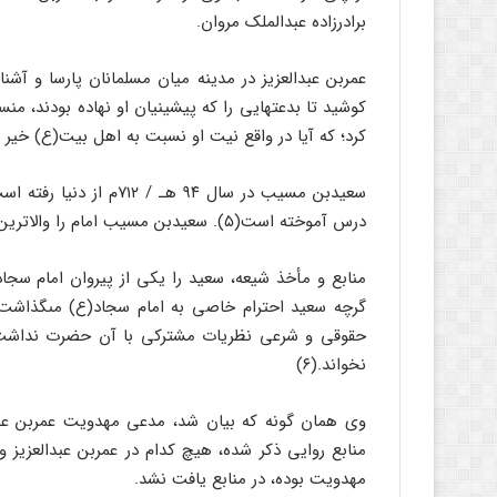
برادرزاده عبدالملک مروان.
عمربن عبدالعزیز در مدینه میان مسلمانان پارسا و آش
کوشید تا بدعت‏هایى را که پیشینیان او نهاده بودند، من
کرد؛ که آیا در واقع نیت او نسبت به اهل بیت(ع) خیر 
درس آموخته است(۵). سعیدبن مسیب امام را والاترین فقیه زمان مى‏دانست و احترام خاصى براى او قائل بود.
منابع و مأخذ شیعه، سعید را یکى از پیروان امام سجاد
گرچه سعید احترام خاصى به امام سجاد(ع) مى‏گذاش
حقوقى و شرعى نظریات مشترکى با آن حضرت نداشت؛ 
نخواند.(۶)
وى همان گونه که بیان شد، مدعى مهدویت عمربن عبدال
منابع روایى ذکر شده، هیچ کدام در عمربن عبدالعزیز و
مهدویت بوده، در منابع یافت نشد.