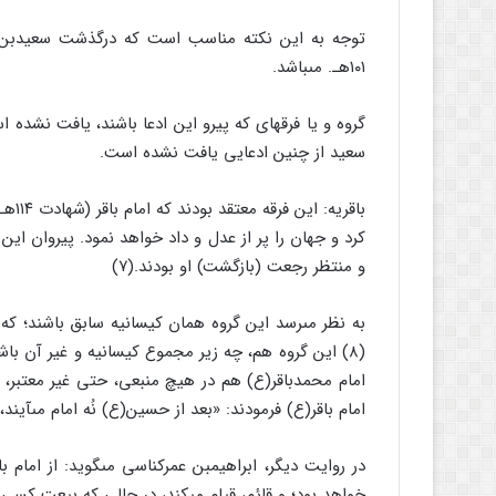
۱۰۱هـ. مى‏باشد.
گروه و یا فرقه‏اى که پیرو این ادعا باشند، یافت نشده
سعید از چنین ادعایى یافت نشده است.
باقر
کرد و جهان را پر از عدل و داد خواهد نمود. پیروان این
و منتظر رجعت (بازگشت) او بودند.(۷)
به نظر مى‏رسد این گروه همان کیسانیه سابق باشند؛ که ا
(۸) این گروه هم، چه زیر مجموع کیسانیه و غیر آن با
امام محمدباقر(ع) هم در هیچ منبعى، حتى غیر معتبر، 
امام باقر(ع) فرمودند: «بعد از حسین(ع) نُه امام مى‏آیند، 
در روایت دیگر، ابراهیم‏بن عمرکناسى مى‏گوید: از امام
خواهد بود؛ و قائم، قیام مى‏کند، در حالى که بیعت کسى 