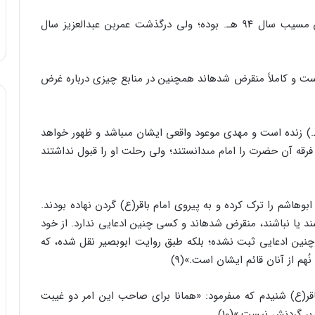
توجه به این نکته مناسب است که درگذشت سعیدبن مسیب سال ۹۴ هـ. بوده؛ ولى درگذشت عمربن عبدالعزیز سال
 است و کاملاً منقرض شده‏اند همچنین در منابع چیزى درباره غرض
یه: این فرقه معتقد بودند که امام باقر (شهادت ۱۱۴هـ.) زنده است و مهدى موعود واقعى ایشان مى‏باشد و ظهور خواهد
 فرقه آن حضرت را امام مى‏دانستند؛ ولى رحلت او را قبول نداشتند
بوهاشم را ترک کرده و به پیروى امام باقر(ع) گردن نهاده بودند.
شند یا نباشند، منقرض شده‏اند و کسى چنین ادعایى ندارد. از خود
چنین ادعایى ثبت نشده؛ بلکه طبق روایت ابوبصیر نقل شده، که
نُهم از آنان قائم ایشان است.»(9)
 باقر(ع) شنیدم که مى‏فرمود: «همانا براى صاحب این امر دو غیبت
بر گردنش نیست.»(10)