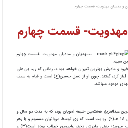
ن و مدعیان مهدویت- قسمت چهارم
 مهدویت- قسمت چهارم
بن سبیه.
یزد و مادرش بهترین کنیزان خواهد بود.»، زمانى که زید بن على
 آغاز کرد، گفتند: چون او از نسل حسین(ع) است و قیام به سیف
هدى موعود مى‏باشد.
 مسیب قائل به مهدویت وى شده است.(۱) عمربن عبدالعزیز، هشتمین خلیفه امویان بود، که به مدت دو سال و
۵ ماه خلافت کرد؛ یعنى از صفر سال ۹۹ هـ تا رجب سال ۱۰۱ هـ(۲). روایت است که وى توسط مروانیان مسموم و با زهر
از پاى درآمد. نسب وى از طرف مادر به عمربن خطاب مى‏رسد؛ یعنى مادرش دختر عاصم‏بن خطاب بوده است(۳) و