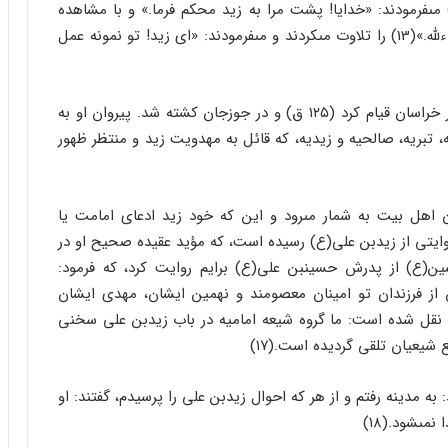
 مى‏فرمودند: «خدایا! پشت مرا به زید محکم فرما.» و با مشاهده
زید، آیه «یا ایهاالذین آمنوا کونوا قوامین بالقسط شهداءللّه.»(13) را تلاوت مى‏کردند و مى‏فرمودند: «اى زید! تو نمونه عمل
پیروان زید اطراف یحیى و فرزندش را گرفتند. یحیى در خراسان قیام کرد (۱۲۵ ق) و در جوزجان کشته شد. پیروان او به
، تبریه، صالحیه و زیدیه، که قائل به مهدویت زید و منتظر ظهور
 اهل بیت به شمار مى‏رود و این که خود زید ادعاى امامت یا
ایتى از زیدبن على(ع) رسیده است، که مؤید عقیده صحیح او در
ین(ع) از پدرش حسین‏بن على(ع) برایم روایت کرد، که فرمود:
ن از فرزندان تو امینان معصومند و نهمین ایشان، مهدى ایشان
 امین نقل شده است: ما گروه شیعه امامیه در باب زیدبن على سخنى
شیعیان تلقى گردیده است.(۱۷)
 به مدینه رفتم و از هر که احوال زیدبن على را پرسیدم، گفتند: او
ى‏شود.(۱۸)