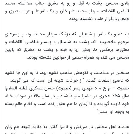
بالاى مجلس، پشت به قبله و رو به مشرق، جناب ملا غلام محمد
قـاضى القضات، سردار محمد علم خان و یک نفر عالم عرب مصرى و
جمعى دیگر از علماء نشسته بودند.
بـنـده و یک نفر از شیعیان که پزشک سردار محمد بود، و پسرهاى
مرحوم ملاحبیب اللّه، پشت به شـمـال و پـسـر قـاضـى القضات و
مفتى‌ها برعکس ما، یعنى رو به قبله و پشت به مشرق که پایین
مجلس مى شد، به همراه جمعى از خوانین نشسته بودند.
سـخـن در مـذمـت و نکوهش مذهب تشیع بود، تا به این جا کشید
که قاضى القضات گفت: "از خرافات شیعه آن است که مى گویند: –
حضرت – م ح م د مهدى پسر (حضرت) حسن عسکرى [علیه السلام]
سال ۲۵۵ هجرى در سامرا متولد شده و در سال ۲۶۰ در سرداب خانه
خود غایب گردیده و تا زمان ما هم هنوز زنده است و نظام عالم بسته
به وجود او است."
هـمـه اهل مجلس در سرزنش و ناسزا گفتن به عقاید شیعه هم زبان