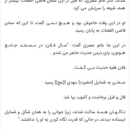
شدند، مگر عالم مصرى، که قبل از این سخن قاضى القضات بیشتر از
همه، شیعه را سرزنش مى کرد.
او در این وقت خاموش بود و هـیـچ نـمـى گفت، تا این که سخن
قاضى القضات به پایان رسید.
در این جا عالم مصرى گفت: "سـال فـلان، در مـسـجـد جـامـع
طـولون، پاى درس حدیث حاضر مى شدم .
فلان فقیه حدیث مـى گـفـت .
سـخـن به شمایل [حضرت] مهدى [(عج)] رسید.
قال و قیل برخاست و آشوب بپا شد.
نـاگـهـان هـمـه ساکت شدند، زیرا جوانى را به همان شکل و شمایل
ایستاده دیدند، در حالى که قدرت نگاه کردن به او را نداشتند."