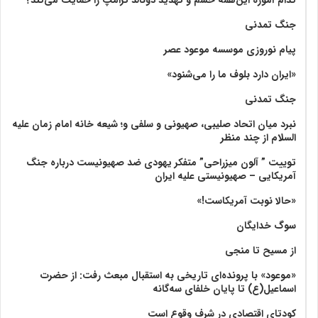
جنگ تمدنی
پیام نوروزی موسسه موعود عصر
«ایران دارد بلوف ما را می‌شنود»
جنگ تمدنی
نبرد میان اتحاد صلیبی، صهیونی و سلفی و؛ شیعه خانه امام زمان علیه
السلام از چند منظر
توییت ” آلون میزراحی” متفکر یهودی ضد صهیونیست درباره جنگ
آمریکایی – صهیونیستی علیه ایران
«حالا نوبت آمریکاست!»
سوگ خدایگان
از مسیح تا منجی
«موعود» با پرونده‌ای تاریخی به استقبال مبعث رفت: از حضرت
اسماعیل(ع) تا پایان خلفای سه‌گانه
کودتای اقتصادی در شرف وقوع است