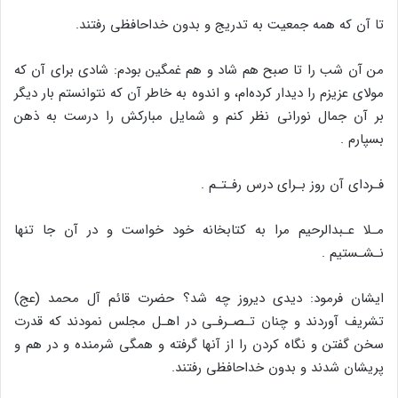
تا آن که همه جمعیت به تدریج و بدون خداحافظى رفتند.
من آن شب را تا صبح هم شاد و هم غمگین بودم: شادى براى آن که
مولاى عزیزم را دیدار کرده‌ام، و اندوه به خاطر آن که نتوانستم بار دیگر
بر آن جمال نورانى نظر کنم و شمایل مبارکش را درست به ذهن
بسپارم .
فـرداى آن روز بـراى درس رفـتـم .
مـلا عـبدالرحیم مرا به کتابخانه خود خواست و در آن جا تنها
نـشـستیم .
ایشان فرمود: دیدى دیروز چه شد؟ حضرت قائم آل محمد (عج)
تشریف آوردند و چنان تـصـرفـى در اهـل مجلس نمودند که قدرت
سخن گفتن و نگاه کردن را از آنها گرفته و همگى شرمنده و در هم و
پریشان شدند و بدون خداحافظى رفتند.