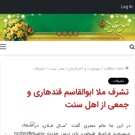
Log In
جستجو
برای
خانه
/
مقالات
/
مهدویت و آخرالزمان
/
عصر غیبت
/
تشرفات
تشرفات
تشرف ملا ابوالقاسم قندهارى و
جمعى از اهل سنت
در این جا عالم مصرى گفت: "سـال فـلان، در
مـسـجـد جـامـع طـولون، پاى درس حدیث حاضر