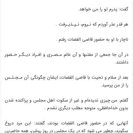
گفت: پدرم تو را مى خواهد.
هر قدر عذر آوردم که نـروم، نـپـذیـرفت .
ناچار با او به حضور قاضى القضات رفتم .
در آن جا جمعى از مفتىها و آن عالم مـصـرى و افـراد دیـگـر حـضور
داشتند.
بعد از سلام و تحیت با قاضى القضات، ایشان چگونگى آن مـجـلـس
را از من پرسید.
گفتم: من چیزى ندیده‌ام و غیر از سکوت اهل مجلس و پراکنده شدن
بدون خداحافظى، متوجه مطلب دیگرى نشدم .
آنهایى که در حضور قاضى القضات بودند، گفتند: این مرد دروغ
مىگوید، چطور مى شود که در یک مجلس در روز روشن، همه حاضرین