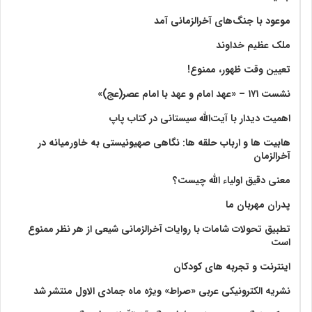
موعود با جنگ‌های آخرالزمانی آمد
ملک عظیم خداوند
تعیین وقت ظهور، ممنوع!
نشست ۱۷۱ – «عهد امام و عهد با امام عصر(عج)»
اهمیت دیدار با آیت‌الله سیستانی در کتاب پاپ
هابیت ها و ارباب حلقه ها: نگاهی صهیونیستی به خاورمیانه در
آخرالزمان
معنی دقیق اولیاء الله چیست؟
پدران مهربان ما
تطبیق تحولات شامات با روایات آخرالزمانی شیعی از هر نظر ممنوع
است
اینترنت و تجربه های کودکان
نشریه الکترونیکی عربی «صراط» ویژه ماه جمادی الاول منتشر شد