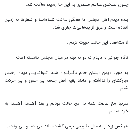
چـون سـخـن عـالـم مـصرى به این جا رسید، ساکت شد.
بنده دیدم اهل مجلس ما همگى ساکت شـده‌انـد و نـظرها به زمین
افتاده است و عرق از پیشانی‌ها جارى شد.
از مشاهده این حالت حیرت کردم .
ناگاه جوانى را دیدم که رو به قبله در میان مجلس نشسته است .
به مجرد دیدن ایشان حالم دگـرگـون شـد. تـوانـایـى دیدن رخسار
مبارکشان را نداشتم و مانند بقیه اهل جلسه بى حس و بى حرکت
شدم .
تقریبا ربع ساعت همه به این حالت بودیم و بعد آهسته آهسته به
خود آمدیم .
هر کس زودتر به حال طـبیعى برمى گشت، بلند مى شد و مى رفت .