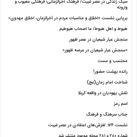
سبک زندگی در عصر غیبت/ فرهنگ آخرالزّمانی؛ فرهنگی معیوب و
وارونه
برپایی نشست «اخلاق و مناسبات مردم در آخرالزمان، اخلاق مهدوی»
هبوط و اهل هبوط/ ما اصحاب هبوطیم
سنجش عیار شیعیان در عصر ظهور
«سنجش عیار شیعیان در عرصه ظهور»
محتسب و مست
رانده بهشت‌ حضور!
شناخت امام زمان(عج)
نقش یهودیان در واقعه کربلا
اسم رمز
جناب سرهنگ و فرهنگ
نشست ۱۶۴: لغزش‌های اعتقادی در عصر غیبت
شماره ۲۸۰ و ۲۸۱ مجله موعود منتشر شد