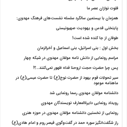
فلوت نوازان عصر ما
همزمان با بیستمین سالگرد سلسله نشست‌های فرهنگ مهدوی:‌
پایتختی قدس و یهودیت صهیونیستی
طوفان از جا کنده شده است!
بخش اول : بنی اسرائیل، بنی اسماعیل و آخرالزمان
مراسم رونمایی از دانش نامه مولفان مهدوی در شبکه چهار
پس چرا حضرت حجت اروحنا فداه ظهور نمی‌کنند…؟!
سیر تحولات قوم یهود از حضرت نوح(ع) تا حضرت عیسی(ع) در
ماهنامه موعود
دانشنامه مولفان مهدوی رسما رونمایی شد
رویداد رونمایی دایرةالمعارف نویسندگان مهدوی
رونمایی از نخستین دانشنامه مؤلفان مهدوی در حوزه هنری
راز شگفت‌انگیز سوره حمد در گفت‌وگوی قیصر روم و امام هادی(ع)