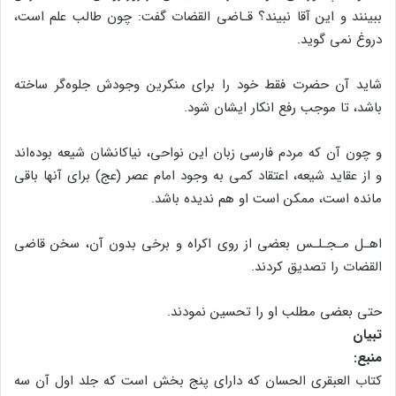
ببینند و این آقا نبیند؟ قـاضى القضات گفت: چون طالب علم است،
دروغ نمى گوید.
شاید آن حضرت فقط خود را براى منکرین وجودش جلوه‌گر ساخته
باشد، تا موجب رفع انکار ایشان شود.
و چون آن که مردم فارسى زبان این نواحى، نیاکانشان شیعه بوده‌اند
و از عقاید شیعه، اعتقاد کمى به وجود امام عصر (عج) براى آنها باقى
مانده است، ممکن است او هم ندیده باشد.
اهـل مـجـلـس بعضى از روى اکراه و برخى بدون آن، سخن قاضى
القضات را تصدیق کردند.
حتى بعضى مطلب او را تحسین نمودند.
تبیان
منبع:
کتاب العبقرى الحسان که داراى پنج بخش است که جلد اول آن سه