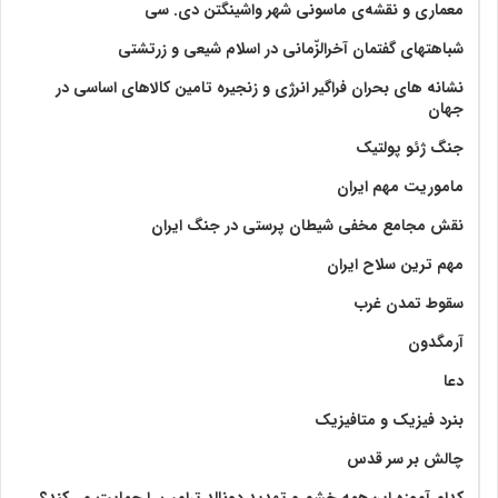
معماری و نقشه‌ی ماسونی شهر واشينگتن دی. سی
شباهتهای گفتمان آخر‌الزّمانی در اسلام شیعی و زرتشتی
نشانه های بحران فراگیر انرژی و زنجیره تامین کالاهای اساسی در
جهان
جنگ ژئو پولتیک
ماموریت مهم ایران
نقش مجامع مخفی شیطان پرستی در جنگ ایران
مهم ترین سلاح ایران
سقوط تمدن غرب
آرمگدون
دعا
بنرد فیزیک و متافیزیک
چالش بر سر قدس
کدام آموزه این‌همه خشم و تهدید دونالد ترامپ را حمایت می‌کند؟