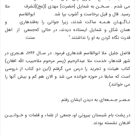
مى شدم . سـخـن به شمایل [حضرت] مهدى [(عج)]
رسید. قال و قیل برخاست و آشوب بپا شد.
نـاگـهـان هـمـه ساکت شدند، زیرا جوانى را به
همان شکل و شمایل ایستاده دیدند، در حالى که
قدرت نگاه کردن به او را نداشتند."
فاضل جلیل ملا ابوالقاسم قندهارى فرمود: در سـال ۱۲۶۶، هـجرى در
شهر قندهار، خدمت ملا عبدالرحیم (پسر مرحوم ملاحبیب اللّه افغان)
کتاب هیئت و تجرید را درس مى گرفتم (این دو کتاب از دروسى
است که سابقا در حوزه خوانده مى شد و الان هم کم و بیش آنها را
مى خوانند).
عـصـر جـمـعه‌اى به دیدن ایشان رفتم .
در پشت بام شبستان بیرونى او، جمعى از علماء و قضات و خـوانـیـن
افـغان نشسته بودند.