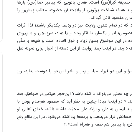
 صدیقه کبرا(س) است. همان بانویی که پیامبر خدا(ص) بارها
 و با هدف شناخت پرتویی از ولایت آن حضرت، مطلب پیش‌رو را
دان مقصود نائل گرداند.
ه در تمام شئون ولایت نیز در ردیف یکدیگر باشند؛ لذا اثرات
ی‌برابر و یکسان با آثار وِداد و یا عِناد، سرپیچی و یا پیروی
ه در این موضوع بسیار زیاد و فوق العاده است و شیعه و ‏سنّی
ارند. در اینجا چند روایت از این دسته از ‏اخبار برای نمونه نقل
این دو فرزند مرا، و پدر و مادر این دو را ‏دوست بدارد، روز
ر چه معنی می‌تواند داشته باشد؟ ابن‌حجر ‏هیثمی‌در صواعق، بعد
 « در اینجا مبادا چنین ‏به نظر آید که مقصود هم‌مقام بودن با
 ایمان به ‏علی و اولاد علی محبّت داشته باشد، خدای تعالی او
سانش قرار می‌دهد، و پرده‌ها برداشته می‌شود، در این مقامِ رفعِ
ن، با پیامبر هم صف و همراه است».2