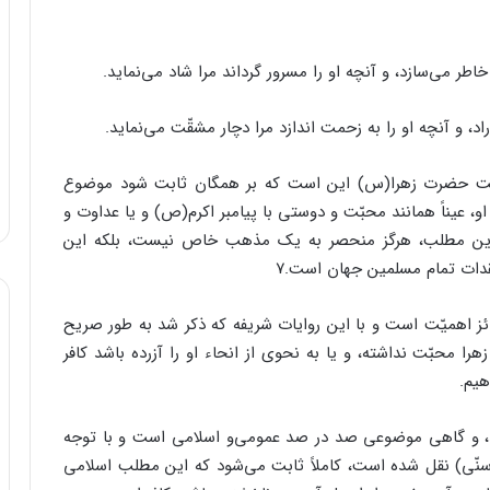
خاطر می‌سازد، و آنچه او را مسرور گرداند مرا شاد می‌نماید.
راد، و آنچه او را به زحمت اندازد مرا دچار مشقّت می‌نماید.
بت حضرت زهرا(س) این است که ‏بر همگان ثابت شود موضوع
 عیناً همانند محبّت و ‏دوستی با پیامبر اکرم(ص) و یا عداوت و
ه این مطلب، هرگز ‏منحصر به یک مذهب خاص نیست، بلکه این
قدات ‏تمام مسلمین جهان است.۷
ئز اهمیّت است و با این روایات شریفه که ‏ذکر شد به طور صریح
 محبّت نداشته، و یا به ‏نحوی از انحاء او را آزرده باشد کافر
یم.‏
، و گاهی موضوعی صد در صد عمومی‌و ‏اسلامی است و با توجه
سنّی) نقل شده است، ‏کاملاً ثابت می‌شود که این مطلب اسلامی