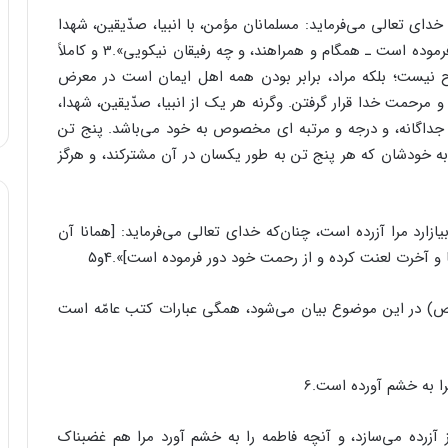
ای تعالی می‌فرماید: مسلمانان مؤمن، با ‏انبیا، صدّیقین، شهدا
و صالحین ـ که خدا نعمت‌های خویش را به آنان عطا فرموده است ـ همگام و ‏همراهند، و چه رفیقان نیکویی».3 و کاملاً
نیست؛ ‏بلکه مراد، برابر بودن همه اهل ایمان است در معرض
مرحمت خدا قرار گرفتن. وگرنه هر یک از انبیا، صدّیقین، شهدا،
 و جداگانه، و درجه و مرتبه ای مخصوص به خود می‌باشد. پنج تن
به خودشان که هر پنج تن به طور یکسان در آن مشترکند، و هرگز
رد مرا آزرده است، چنان‌که خدای تعالی می‌‏فرماید: [همانا آن
 و آخرت لعنت کرده و از رحمت ‏خود دور فرموده است]».4و۵ ‏
(ص) در این موضوع بیان می‌شود، همگی عبارات کتب ‏عامّه است
 به خشم آورده است.‏6
یز آزرده می‌سازد، و آنچه فاطمه را به خشم آورد مرا هم غضبناک