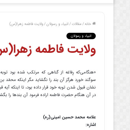
خانه
/
مقالات
/
انبیاء و رسولان
/
ولایت فاطمه زهرا(س)
انبیاء و رسولان
ولایت فاطمه زهرا(س
«هنگامی‌که رِفاعَه از گناهی که مرتکب شده بود ت
‏سوگند خورد هرگز آن بند را نگشاید مگر اینکه محمّد بن ع
در ‏آن هنگام حضرت فاطمه اراده فرمود آن بندها را بگش
علامه محمد حسین امینی(ره)
اشاره: