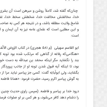
چنان‌که گفته شد، کاملاً روشن و مبرهن است آن بشر
خدا، مخالفتش مخالفت خدا، سَخَطش سخط خدا، غض
شامخ ولایت مطلقه باشد، و در نتیجه هر کس به صاحب ول
و این مطلبی است که علمای عامه نیز به آن ایمان و اعت
است:‏
ابو القاسم سهیلی (م ۵۸۱ هجری) در کتاب الرّوض الاُنُف می‌نویسد:‏
«هنگامی‌که رِفاعَه از گناهی که مرتکب شده بود توبه
بند را نگشاید مگر اینکه محمّد بن عبدالله به دست خود 
بگشاید، ولی ابولُبابَه گفت: کسی جز پیامبر نباید مرا از 
به گوش پیامبر اکرم رسید، حضرت فرمود: ‏«همانا فاطمه
درود خدا بر پیامبر و فاطمه. (سپس راوی حدیث چنین نت
را دشنام دهد کافر می‌شود، و هر کس بر او صلوات فرستد،