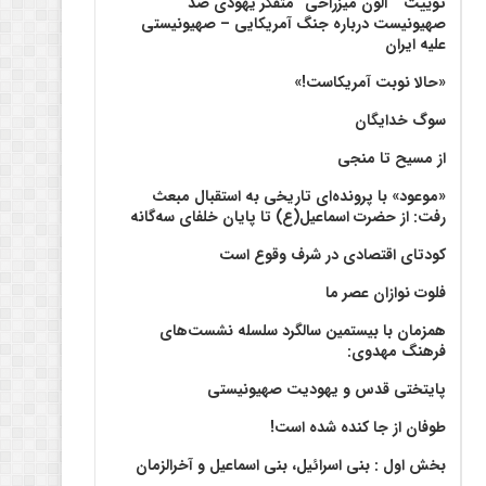
توییت ” آلون میزراحی” متفکر یهودی ضد
صهیونیست درباره جنگ آمریکایی – صهیونیستی
علیه ایران
«حالا نوبت آمریکاست!»
سوگ خدایگان
از مسیح تا منجی
«موعود» با پرونده‌ای تاریخی به استقبال مبعث
رفت: از حضرت اسماعیل(ع) تا پایان خلفای سه‌گانه
کودتای اقتصادی در شرف وقوع است
فلوت نوازان عصر ما
همزمان با بیستمین سالگرد سلسله نشست‌های
فرهنگ مهدوی:‌
پایتختی قدس و یهودیت صهیونیستی
طوفان از جا کنده شده است!
بخش اول : بنی اسرائیل، بنی اسماعیل و آخرالزمان