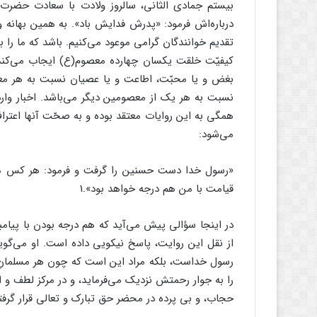
بیستم جمادی الثانی، سالروز ولادت با سعادت حضرت
درباره‌اش فرمود: «پدرش فدایش باد». به همین بهانه
تقدیم خوانندگان گرامی موعود می‌کنیم. باشد که ما را ب
کیفیّت خلقت یکسان چهارده معصوم(ع) ایجاب می‌کند ک
بغض و یا محبّت، ‏اطاعت و یا عصیان نسبت به هر معصوم
نسبت ‏به هر یک از معصومین دیگر می‌باشد. اخبار وارد
همگی به این روایات معتقد بوده و به صحّت آنها اعتراف د
می‌شود:‏
«رسول خدا دست حسنین را گرفت و فرمود: هر کس مرا و 
قیامت با من هم درجه خواهد بود».1
در اینجا سؤالی پیش می‌آید که هم درجه بودن با پیامب
از نقل این روایت، پاسخ نیکویی داده است. او می‌گوید:
رسول خداست، بلکه مراد این است که چون هر مسلمانِ با
را به جوار رحمتش نزدیک می‌فرماید، و در مرکز ‏لطف و اح
حجاب، و بی پرده در محضر ‏حق تبارک و تعالی قرار گرفت