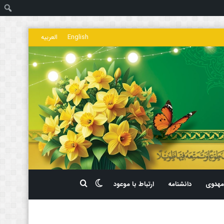
ج
English
العربیه
تغییر
جستجو
هدوی
دانشنامه
ارتباط با موعود
پوسته
برای