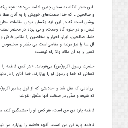
ابن حجر آنگاه به سخن چنین ادامه می‌دهد: «چنان‌که خد
روشن است که در این آیه یکسان بودن مقامات مطرح 
فیض، و در جلوه گاه رحمت، و بی پرده در محضر لطف ‏و 
علما، صالحین، ابرار، اخیار و مخلصین را ‏مقامی‌خاصّ
آل عبا را نیز مرتبه و مقامی‌‏است بی نظیر و مخصوص 
کسی را به آن ‏مقام والا راه نیست».‏
حضرت رسول اکرم(ص) می‌فرماید: «هر کس فاطمه را بیازا
کسانی که خدا و رسول او را بیازارند، خدا آنان را در دنیا
روایاتی که نقل شد و احادیثی که از قول پیامبر اکرم
که شیعه و سنّی در صحّت آنها متّفق القولند:‏
فاطمه پاره تن من است، هر کس او را خشمگین کند، ‏مرا
فاطمه پاره تن من است، آنچه فاطمه را ‏بیازارد مرا ن