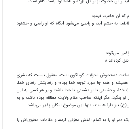
 و آن حضرت از او دل آزرده و ناخشنود باشد، کافر است.‏
م که آن حضرت فرمود:‏
فاطمه به خشم آید، و راضی می‌شود آنگاه که او راضی و خشنود
ضی می‌گردد.‏
ل کرده‌اند.۸
هر ساعت دستخوش تحوّلات گوناگون است، معقول ‏نیست که بشری
، همیشه و همه جا مورد توجه خدا ‏بوده؛ و رضایتش رضای خدا،
، و دشمنی با ‏او دشمنی با خدا باشد؛ و بر هر کسی به این
 او ‏بنگرد، مگر اینکه صاحب مقام ولایت مطلقه بوده باشد؛ و به
ین(ع) نیز دارا هستند، تنها این موضوع امکان پذیر می‌باشد.‏
ر او را به تمام امّتش معرّفی کرده، و ‏مقامات معنوی‌اش را