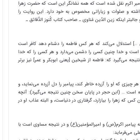
امبر اکرم نقل شده است که همه نشانگر این است ‏که حضرت زهرا
داشته و صلوات و زیاراتی مخصوص به ‏خود دارد. این روایت را
بتر اینکه زین الدّین ‏مُناوی ـ صاحب کتاب کُنوز الدَّقائق ـ
ّی …] استدلال می‌کند که هر کس فاطمه را ‏دشنام دهد کافر است
ست و خدا چنین کسی را ‏دشمن می‌دارد و هر کسی را که خدا
جه می‌‏گیرد که: فاطمه از شیخین [یعنی ابوبکر و عمر] نیز برتر
 چیزی که او را آزرده خاطر کند، پیامبر را دل ‏آزرده می‌نماید، و
ده است … (ابن حجر در پایان سخن ‏چنین نتیجه می‌گیرد): آنچه
س که ‏زهرا را بیازارد، گرفتاری در دنیاست، و البته عذاب او در
 پیامبر اکرم(ص) و امیرالمؤمنین(ع) و در ‏نتیجه مساوی است با
ی می‌فرماید:‏