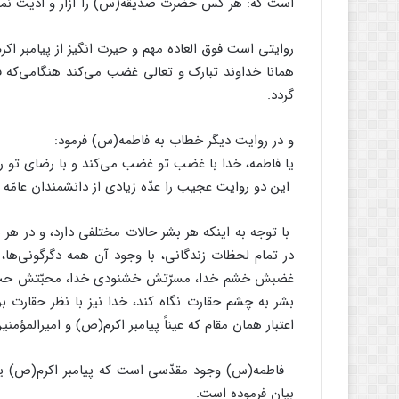
است که: هر کس حضرت صدّیقه(س) را ‏آزار و اذیت نماید
روایتی است فوق العاده مهم و حیرت انگیز از پیامبر اکر
همانا خداوند تبارک و تعالی غضب ‏می‌کند هنگامی‌که 
گردد.‏
و در روایت دیگر خطاب به فاطمه(س) فرمود:‏
یا فاطمه، خدا با غضب تو غضب می‌کند و با رضای تو ‏را
این دو روایت عجیب را عدّه زیادی از دانشمندان عامّه نق
با توجه به اینکه هر بشر حالات مختلفی دارد، و در 
در تمام لحظات زندگانی، با وجود آن همه دگرگونی‌ها
غضبش خشم خدا، مسرّتش خشنودی خدا، محبّتش حبّ خدا
بشر به چشم حقارت نگاه کند، خدا نیز با نظر حقارت بر
اعتبار همان مقام که عیناً پیامبر اکرم(ص) و امیرالمؤمن
فاطمه(س) وجود مقدّسی است که پیامبر اکرم(ص) یک عم
بیان فرموده است.‏