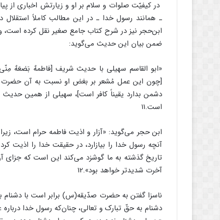
در کیفیّت صلوات و سلام بر او و زیارتش اخباری از پی
ـ همانند رسول خدا ـ در این مطالب کاملاً استقلال 
ابن‌حجر نیز در شرح کتاب جامع صغیر نقل کرده است، و جال
ضمن بیان این حدیث می‌گوید:‏
«ابو القاسم سهیلی با حدیث شریف [فاطمهٌ بَضعَهٌ مِن
[چون این عمل مُشعر بر بغض او نسبت به آن حضرت ا
دشمن بدارد یقیناً کافر است]، سهیلی از همین حدیث نتی
است.۱۱
ابن حجر می‌گوید: «آزار و اذیت فاطمه حرام است، زیرا هر
آنچه رسول خدا را بیازارد، در حقیقت خدا را اذیت کر
تاریخ گذشته به ما گوشزد می‌کند این است که جزای آن ک
آخرت شدیدتر خواهد بود».12
ناسزا گفتن به حضرت صدّیقه(س) برابر است با دشنام به
دشنام به حقّ تبارک و تعالی، چنان‌که رسول خدا درباره عل