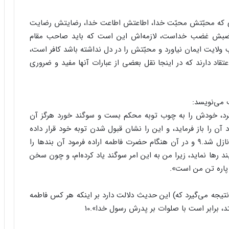
ی که محبّتش محبّت خدا، اطاعتش اطاعت خدا، ‏رضایتش رضایت
بش غضب خداست، لازمه‌اش این ‏است که باید صاحب مقام
ایت ایمان نیاورد و ‏محبّتش را در دل نداشته باشد کافر است،
قاد ‏دارند که در اینجا نقل بعضی از عبارات آنها مفید و ضروری
 کرد، خودش را به چوب توبه محکم بست و ‏سوگند خورد هرگز آن
آن را باز فرماید، و این را ‏نشان قبول شدن توبه خود قرار داده
بود، تا اینکه آیه قبول شدن توبه او از جانب پروردگار نازل شد.۹ و در ‏آن هنگام حضرت فاطمه اراده فرمود آن بندها را
بند ‏رها نماید، زیرا من به این امر سوگند یاد کرده‌ام، و چون سخن
 پاره تن من است».
یجه می‌گیرد که) این حدیث دلالت دارد بر ‏اینکه هر کس فاطمه
 برابر است با صلوات بر ‏پدرش رسول خدا».‏10