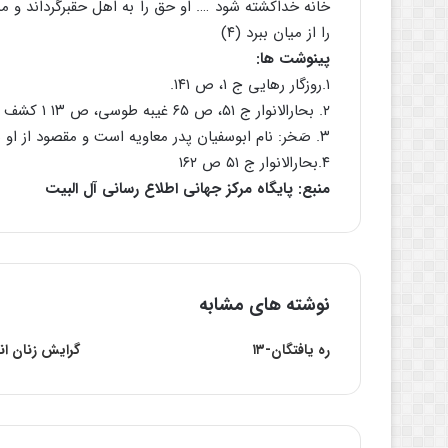
خانه خداکشته شود …. او حق را به اهل حقبرگرداند و می
را از میان ببرد (۴)
پینوشت ها:
۱.روزگار رهایی ج ۱، ص ۱۴۱.
۲. بحارالانوار ج ۵۱، ص ۶۵ غیبه طوسى، ص ۱۳ ۱ کشف الغمه، ج ۳، ص ۲۶۳ و ۲۶۷.
۳. صَخر: نام ابوسفیان پدر معاویه است و مقصود از او سفیانى مشهور مى باشد.
۴.بحارالانوار ج ۵۱ ص ۱۶۲
منبع: پایگاه مرکز جهانی اطلاع رسانی آل البیت
نوشته های مشابه
ره یافتگان-۱۳
گرایش زنان ان