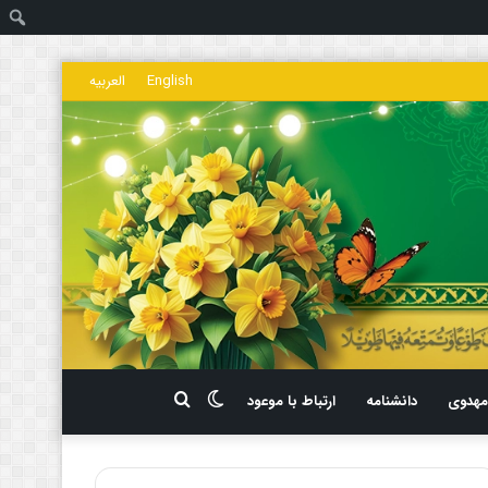
ج
English
العربیه
تغییر
جستجو
هدوی
دانشنامه
ارتباط با موعود
پوسته
برای