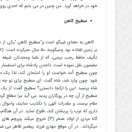
خود در خراهد آورد. من چنین در مى یابم که احدى روى ز
سطیح کاهن
کاهن به معناى غیبگو است و"سطیح کاهن "یکى از مشه
تألیف حافظ رجب برسى، که از علما ومحدثان شیعه ا
مضمون نقل نموده است: ذاجدن پادشاه براى استفسار از
چون سطیح آَمد خواست او را امتحان کند، لذا یک دین
شود. چون وارد شد، شاه گفت: اى سطیح براى تو چه پ
شاه پرسید: این را ازکجا دانستى؟ سطیح گفت: از یک ن
سطیح از آَن چه در روزگاران پدید مى آَید مرا مطلع گر
مقام برسند، و مقدرات الهى را تکذیب نمایند، واموال 
دارى که عرب را پریشان کند، طلوع نماید. در آَن هنگام
گاه مردى از اولاد صَخر (۳) خروج
میگرداند… در آن موقع مهدى فرزند پیغمبر ظاهر مى ش