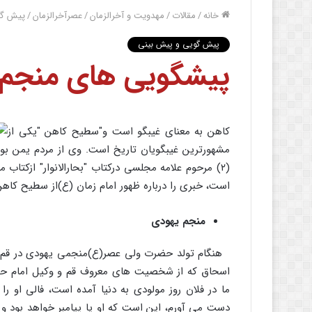
خانه
/
مقالات
/
مهدویت و آخرالزمان
/
عصرآخرالزمان
/
پیش گو
پیش گویی و پیش بینی
پیشگویی های منجم 
کاهن به معناى غیبگو است و"سطیح کاهن "یکى از
(۲) مرحوم علامه مجلسى درکتاب "بحارالانوار" ازکتاب
است، خبرى را درباره ظهور امام زمان (ع)از سطیح کا
منجم یهودى
هنگام تولد حضرت ولى عصر(ع)منجمى یهودى در قم ا
اسحاق که از شخصیت هاى معروف قم و وکیل امام ح
ما در فلان روز مولودى به دنیا آمده است، فالى او ر
دست مى آورم، این است که او یا پیامبر خواهد بود 