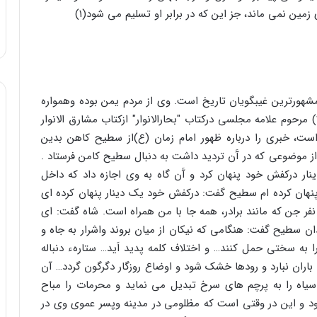
مین نمى ماند، جز این که در برابر او تسلیم مى شود(۱)
ورترین غیبگویان تاریخ است. وى از مردم یمن بوده وهمواره
بر زمین افتاده بود ومیگویند ۵۰ سال عمرکرده است. (۲) مرحوم علامه مجلسى درکتاب "بحارالانوار" ازکتاب مشارق الانوار
ست، خبرى را درباره ظهور امام زمان (ع)از سطیح کاهن بدین
 موضوعى که در آَن تردید داشت به دنبال سطیح کامن فرستاد .
ار درکفش خود پنهان کرد و آَن گاه به وى اجازه داد که داخل
نهان کرده ام سطیح گفت: درکفش خود یک دینار پنهان کرده اى
فر جن که مانند برادر، همه جا با من همراه است. شاه گفت: اى
دان سطیح گفت: هنگامى که نیکان از میان بروند واشرار به جاه و
را به سختى حمل کنند… و اختلاف کلمه پدید اَید… ستارهء دنباله
، باران نبارد و رودها خشک شود و اوضاع روزگار دگرگون گردد… آن
 میکند وپرچم هاى سیاه را به پرچم هاى سرخ تبدیل مى نماید و محرمات را مباح
ود و این در وقتى است که مظلومى در مدینه وپسر عموى وى در