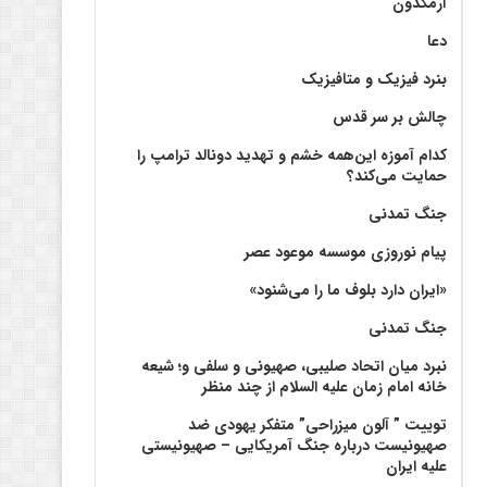
آرمگدون
دعا
بنرد فیزیک و متافیزیک
چالش بر سر قدس
کدام آموزه این‌همه خشم و تهدید دونالد ترامپ را
حمایت می‌کند؟
جنگ تمدنی
پیام نوروزی موسسه موعود عصر
«ایران دارد بلوف ما را می‌شنود»
جنگ تمدنی
نبرد میان اتحاد صلیبی، صهیونی و سلفی و؛ شیعه
خانه امام زمان علیه السلام از چند منظر
توییت ” آلون میزراحی” متفکر یهودی ضد
صهیونیست درباره جنگ آمریکایی – صهیونیستی
علیه ایران