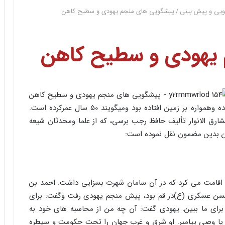
یی و پیش بینی
/
پیشگویی های منجم یهودی و سطیح کاهن
یهودی و سطیح کاهن
مشهورترین غیبگویان تاریخ است. وى از مردم یمن بوده وهمواره بر زمین افتاده بود ومیگویند ۵۰ سال عمرکرده است.
 مشارق الانوار تألیف حافظ رجب برسى، که از علما ومحدثان شیعه
هن بدین مضمون نقل نموده است:
قامت مى کرد که در آن سامان شهرت بسزایى داشت. احمد بن
سن عسکرى (ع)در قم بود، پیش منجم یهودى رفت وگفت: براى
ا براى ما ببین. یهودى گفت: آن چه من از محاسبه هاى خود به
و یا وصی پیامبر. او شرق و غرب جهان را تحت حکومت و سیطره