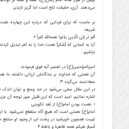
بیش از هزار ساله امام زمان(ع)؛ همه و همه بر کوت
می‌دهند. آری، حقیقت تلخ است اما گریز ناپذیر.
شریفه:
ألم تر إلی ‌الّذین بدّلوا نعمه‌الله کفراً.۲
آیا به کسانی که [شکر] نعمت خدا را به کفر تبدیل کردن
نباشیم.
امیرالمؤمنین(ع) در تفسیر آیه فوق فرمودند:
آن نعمتی که خداوند بر بندگانش ارزانی داشته، ما هس
سعادتمند می‌گردد.۳
در این مقال سعی می‌شود در حد وسع و توان اندک خ
اشاره نمائیم. امید است که این قلیل عبور توجه آن عزیز 
۱. نعمت بودن امام(ع) از بُعد تکوینی
امام(ع) نعمتی است که هیچ گاه منقطع نمی‌شود. با ای
غیبت همچون خورشید در پشت ابر، از وجود او منتفع می
أسبغ علیکم نعمه ظاهرهً و باطنهً.۴