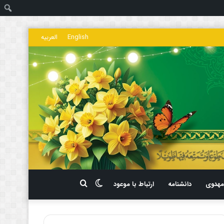
ج
English
العربیه
تغییر
جستجو
هدوی
دانشنامه
ارتباط با موعود
پوسته
برای