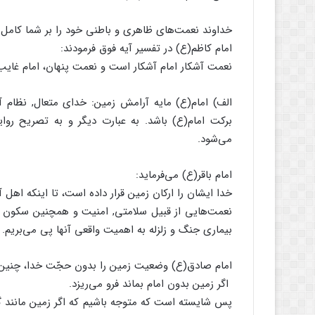
خداوند نعمت‌های ظاهری و باطنی خود را بر شما کامل 
امام کاظم(ع) در تفسیر آیه‌ فوق فرمودند:
نعمت آشکار امام آشکار است و نعمت پنهان، امام غایب.
الف) امام(ع) مایه آرامش زمین: خدای متعال, نظام آ
برکت امام(ع) باشد. به عبارت دیگر و به تصریح روا
می‌شود.
امام باقر(ع) می‌فرماید:
خدا ایشان را ارکان زمین قرار داده است، تا اینکه اهل 
نعمت‌هایی از قبیل سلامتی,‌ امنیت و همچنین سکون زم
بیماری جنگ و زلزله به اهمیت واقعی آنها پی می‌بریم.
امام صادق(ع) وضعیت زمین را بدون حجّت خدا، چنین ت
اگر زمین بدون امام بماند فرو می‌ریزد.
پس شایسته است که متوجه باشیم که اگر زمین مانند گهو