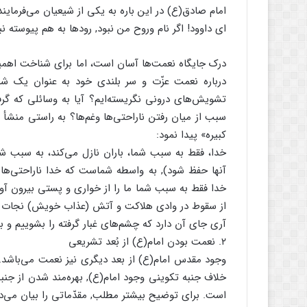
امام صادق(ع) در این باره به یکی از شیعیان می‌فرمایند
ای داوود! اگر نام وروح من نبود‏‏, رودها به هم پیوسته ن
درک جایگاه نعمت‌ها آسان است، اما برای شناخت اهمیت
درباره نعمت عزّت و سر بلندی خود به عنوان یک شیع
تشویش‌های درونی نگریسته‌ایم؟ آیا به وسائلی که گرفت
سبب از میان رفتن ناراحتی‌ها وغم‌ها؟ به راستی منشأ 
کبیره» پیدا نمود:
خدا، فقط به سبب شما، باران نازل می‌کند‏، به سبب شم
آنها حفظ شود), ‌به واسطه‌ شماست که خدا ناراحتی‌ها را
خدا فقط به سبب شما ما را از خواری و پستی بیرون آورده 
از سقوط در وادی هلاکت و آتش (عذاب خویش) نجات دا
آری جای آن دارد که چشم‌های غبار گرفته را بشوییم و به
۲. نعمت بودن امام(ع) از بُعد تشریعی
و
خلاف جنبه‌ تکوینی وجود امام(ع), بهره‌مند شدن از ج
است. برای توضیح بیشتر مطلب, مقدّماتی را بیان می‌دا