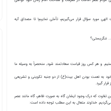
اهی مردم عصر امامت در معرفت و شناخت امام زمان خود گواهی
بر ماست که برای فردایی که درباره این چهارده نعمت الهی مورد سؤال قرار می‌گیریم، تأملی نماییم۱ تا مصداق آیه
د… ننگریستی؟
تیم. و هر کس روز قیامت سعادتمند شود, منحصراً به وسیله ما
ود به نعمت بودن اهل بیت(ع) از دو جنبه‌ تکوینی و تشریعی
قرار گیرد.
ن تفاوت که درک وجود ایشان گاه به صورت ظاهر، گاه مانند عصر
‌گردیم. خداوند متعال به این مطلب توجه داده است: