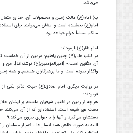
می‌باشد.
ب) امام(ع) مالک زمین و محصولات آن: خدای متعال, ز
امام(ع) بخشیده است و ایشان می‌توانند برای استفاد
مالک, مسلماً حرام خواهد بود.
امام باقر(ع) فرمودند:
در کتاب علی(ع) چنین یافتیم: «زمین از آن خداست که
آن متّقین است.» [امیرالمؤمنین(ع) نوشته‌اند]: من و
واگذار نموده است, و ما پرهیزگاران هستیم, و همه‌ زمی
در روایت دیگری‌ امام صادق(ع) جهت تذکر یکی از 
فرمودند:
هر چه از زمین در اختیار شیعیان ماست‏, بر ایشان حلا
دست غیر شیعه است, استفاده‌ای که از آن می‌کنند حرا
دستشان می‌گیرد و آنها را با خواری بیرون می‌کند.۹
البته به صورت ظاهر, همه‌ انسان‌ها ـ اعم از مسلمان و ک
استفاده کنند ولی تصرّف در ملکشان بدون رضایت ایشان 