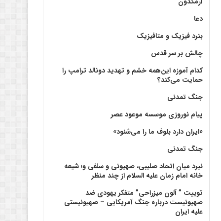
آرمگدون
دعا
بنرد فیزیک و متافیزیک
چالش بر سر قدس
کدام آموزه این‌همه خشم و تهدید دونالد ترامپ را
حمایت می‌کند؟
جنگ تمدنی
پیام نوروزی موسسه موعود عصر
«ایران دارد بلوف ما را می‌شنود»
جنگ تمدنی
نبرد میان اتحاد صلیبی، صهیونی و سلفی و؛ شیعه
خانه امام زمان علیه السلام از چند منظر
توییت ” آلون میزراحی” متفکر یهودی ضد
صهیونیست درباره جنگ آمریکایی – صهیونیستی
علیه ایران