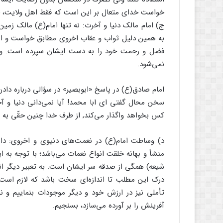
خواست خدای متعال بر این است که فقط اهل ولایت، حق
ج) امام مالک دنیا و آخرت: نه تنها امام(ع) مالک زم
به همین دلیل ثواب و عقاب اخروی مطابق خواست و ارا
فضل و رحمت خود را به دست ایشان سپرده است. ولی
نمی‌شود.
امام صادق(ع) در پاسخ «ابوبصیر» در سؤالی درباره دادن 
سخن محال گفتی ای ابا محمد! آیا نمی‌دانی دنیا و آخ
کس بخواهد واگذار می‌کند,‌ از طرف خدا چنین حقّی به ا
د) وساطت امام(ع) در نعمت‌های دنیوی و اخروی: دان
منشأ و بهانه خلقت انواع نعمات می‌باشد؛ با توجه به 
شیعه) همگی از صدقه سر ایشان است. به تعبیر دیگر ائ
درک این مطلب تا اندازه‌ای سخت باشد که لازم است 
تأملی نیز در ارزش خود و دیگر موجودات بنماییم 
آفرینش را بر آورده می‌سازد، بسنجیم.