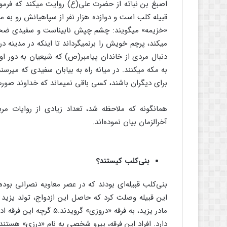
اصبغ بن نباته از حضرت علی(ع) روایت می‏کند که فرمو
قبیله کلب است و دوازده هزار نفر از سپاهیانش رو به مکه
«خزیمه» می‏گویند: چشم چپش نابیناست و سفیدی ضخ
می‏کند، پرچم خویش را برنمی‏گرداند تا اینکه در مدینه
دنبال مردی از خاندان پیامبر(ص) که شیعیان به دور او
به مکه می‏کنند. در میانه راه به بیابان سفیدی که می‏رسن
برای دیگران باشند، کسی باقی نمی‏ماند که خداوند صورت
همانگونه که ملاحظه شد، تعداد زیادی از روایات مرب
آخرالزمان بیان نموده‌اند.
بنی‌کلب کیستند؟
بنی‌کلب قبیله‌ای بودند که در عصر معاویه نصرانی بوده 
این قبیله وصلت کرد که حاصل این ازدواج، تولد یزید ـ ع
مادر یزید، به فرقه «دروزی
دارد. افراد این فرقه، پیرو شخصی به نام «درزی» هستن