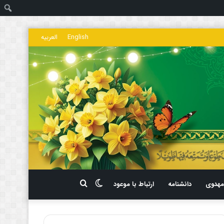
ج
English
العربیه
تغییر
جستجو
هدوی
دانشنامه
ارتباط با موعود
پوسته
برای