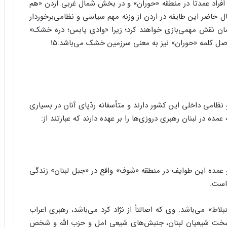
افراد عمدتاً در منطقه «حوران» و در بخش شمال غربی اردن «هم
ریه، لبنان و فلسطین اشغالی» ساکنند.۱۳ در حال حاضر این طایفه در اردن از وزنه مهم سیاسی و نظامی‌برخوردار
رالزمان نقش مهمی‌بازی خواهند کرد؛ زیرا «وادی یابس؛ دره خشک»
نظامی داخلی این کشور دارند و متأسفانه ردّپای آنان در بسیاری
مده در لبنان رهبری دروزی‌ها را بر عهده دارند که عبارتند از:
 عمده این طوایف در منطقه «شوف» واقع در «جبل لبنان» زندگی
اط» می‌باشد. وی که اصالتاً از نژاد کرد می‌باشد، رهبری اعراب
 گرفته است۱۷ و از دشمنان سزسخت شیعیان لبنان، جنبش‌های شیعی امل و حزب الله و شخص