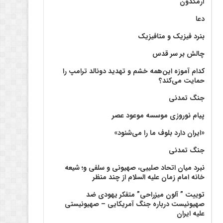
آرمگدون
دعا
بنرد فیزیک و متافیزیک
چالش بر سر قدس
کدام آموزه این‌همه خشم و تهدید دونالد ترامپ را
حمایت می‌کند؟
جنگ تمدنی
پیام نوروزی موسسه موعود عصر
«ایران دارد بلوف ما را می‌شنود»
جنگ تمدنی
نبرد میان اتحاد صلیبی، صهیونی و سلفی و؛ شیعه
خانه امام زمان علیه السلام از چند منظر
توییت ” آلون میزراحی” متفکر یهودی ضد
صهیونیست درباره جنگ آمریکایی – صهیونیستی
علیه ایران