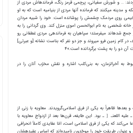
دند: … و شورش سفیانی، پرچمی قرمز رنگ، فرمانده‏اش مردی از
 و مدینه می‏کنند که فرمانده آنها مردی از بنی‏امیه است که به او
یمی روی مردمک چشمش را پوشانده است. خود را شبیه مردان
 در خانه شخصی به نام ابوالحسن اموی منزل کند. وی گردانی را به
 جمع شده‏اند می‏فرستد؛ سپاهیان به فرماندهی مردی غطفانی رو
د، در کام زمین فرو می‏روند و جز دو نفر که بناست نشانه [و عبرتی]
 آن دو را به پشت برگردانده است.»4
وط به آخرالزمان، به بنی‌کلب اشاره و نقش مخرّب آنان را در
و بعدها ظاهراً به یکی از فرق اسلامی‌گرویدند. معاویه با زنی از
لیه اللعنـ［ ـ بود. این طایفه، قرن‌ها بعد از ازدواج معاویه با
» گرویدند.۵ گرچه این فرقه ادعا می‌کند که یکی از فرق اسلامی است، امّا عقایدی کاملاً انحرافی
د و عنوان طریقت خود را موحّدون نامیده‌اند که اساس عقیدهشان