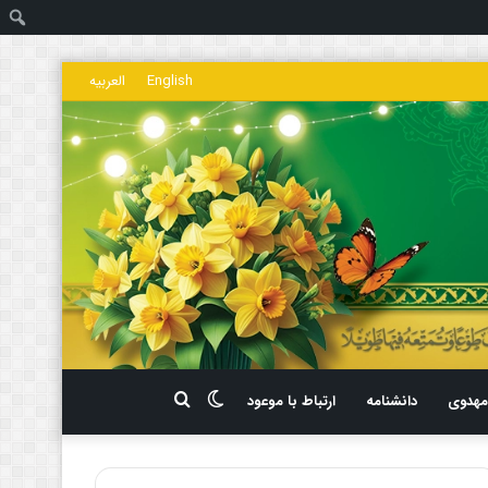
ج
English
العربیه
تغییر
جستجو
هدوی
دانشنامه
ارتباط با موعود
پوسته
برای