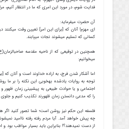
فدایت شوم، در مورد این امری که ما در انتظار آنیم، مرا
آن حضرت می‏فرماید:
ای مهزم! آنان که [برای این امر] تعیین وقت می‏کنند درو
کسانی که تسلیم می‏شوند نجات می‏یابند.
همچنین در توقیعی که از ناحیه مقدسه صاحب‏الزمان‏
می‏خوانیم:
اما آشکار شدن فرج، به اراده خداوند است و آنان که [بر
توجه به روایات یادشده به‏خوبی این نکته را بر ما روش
اجتماعی و یا حوادث طبیعی به پیش‏بینی زمان ظهور و ت
را که مدعی دانستن زمان ظهورند تکذیب کنیم و جلوی نشر 
فلسفه این حکم نیز روشن است؛ شما تصور کنید اگر هر 
چه پیش خواهد آمد. آیا مردم رفته رفته ناامید نمی‏ش
از دست نمی‏دهند؟! بنابراین باید بسیار مواظب بود و اج