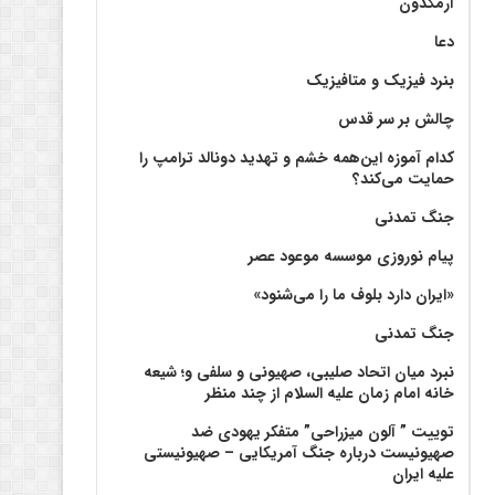
آرمگدون
دعا
بنرد فیزیک و متافیزیک
چالش بر سر قدس
کدام آموزه این‌همه خشم و تهدید دونالد ترامپ را
حمایت می‌کند؟
جنگ تمدنی
پیام نوروزی موسسه موعود عصر
«ایران دارد بلوف ما را می‌شنود»
جنگ تمدنی
نبرد میان اتحاد صلیبی، صهیونی و سلفی و؛ شیعه
خانه امام زمان علیه السلام از چند منظر
توییت ” آلون میزراحی” متفکر یهودی ضد
صهیونیست درباره جنگ آمریکایی – صهیونیستی
علیه ایران