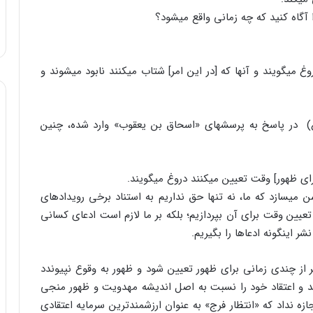
 آگاه کنید که چه زمانی واقع می‏شود؟
غ می‏گویند و آنها که [در این امر] شتاب می‏کنند نابود می‏شوند و
(ع) در پاسخ به پرسش‏های «اسحاق بن یعقوب» وارد شده، چنین
ای ظهور] وقت تعیین می‏کنند دروغ می‏گویند.
ن می‏سازد که ما، نه تنها حق نداریم به استناد برخی رویدادهای
عیین وقت برای آن بپردازیم؛ بلکه بر ما لازم است ادعای کسانی
این‏گونه ادعاها را بگیریم.
از چندی زمانی برای ظهور تعیین شود و ظهور به وقوع نپیوندد
وند و اعتقاد خود را نسبت به اصل اندیشه مهدویت و ظهور منجی
ازه نداد که «انتظار فرج» به عنوان ارزشمندترین سرمایه اعتقادی