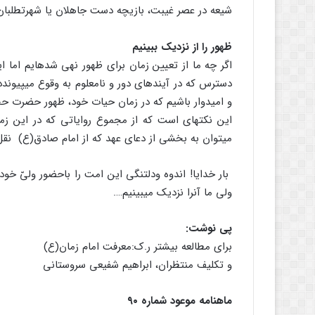
شیعه در عصر غیبت، بازیچه دست جاهلان یا شهرت‏طلبان 
ظهور را از نزدیک ببینیم
اگر چه ما از تعیین زمان برای ظهور نهی شده‏ایم اما ا
دسترس که در آینده‏ای دور و نامعلوم به وقوع می‏پیوندد
و امیدوار باشیم که در زمان حیات خود، ظهور حضرت حج
این نکته‏ای است که از مجموع روایاتی که در این زمی
می‏توان به بخشی از دعای عهد که از امام صادق‏(ع) نقل
بار خدایا! اندوه ودلتنگی این امت را باحضور ولیّ خود ب
ولی ما آن‏را نزدیک می‏بینیم….
پی نوشت:
برای مطالعه بیشتر ر.ک:معرفت امام زمان(ع)
و تکلیف منتظران، ابراهیم شفیعی سروستانی
ماهنامه موعود شماره ۹۰