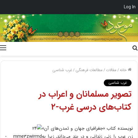
Log In
جستجو
برای
خانه
/
مقالات
/
مطالعات فرهنگی
/
غرب شناسی
غرب شناسی
تصویر مسلمانان و اعراب در
کتاب‌های درسی غرب-۲
نویسنده کتاب «جغرافیای جهان و تمدن‌های آن»
زن عرب را زنی زندانی و در بند می‌داند, زیرا به