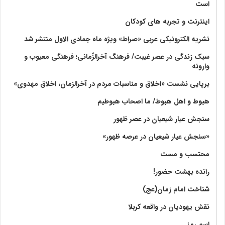
است
اینترنت و تجربه های کودکان
نشریه الکترونیکی عربی «صراط» ویژه ماه جمادی الاول منتشر شد
سبک زندگی در عصر غیبت/ فرهنگ آخرالزّمانی؛ فرهنگی معیوب و
وارونه
برپایی نشست «اخلاق و مناسبات مردم در آخرالزمان، اخلاق مهدوی»
هبوط و اهل هبوط/ ما اصحاب هبوطیم
سنجش عیار شیعیان در عصر ظهور
«سنجش عیار شیعیان در عرصه ظهور»
محتسب و مست
رانده بهشت‌ حضور!
شناخت امام زمان(عج)
نقش یهودیان در واقعه کربلا
اسم رمز