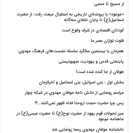
از مسیح تا منجی
«موعود» با پرونده‌ای تاریخی به استقبال مبعث رفت: از حضرت
اسماعیل(ع) تا پایان خلفای سه‌گانه
کودتای اقتصادی در شرف وقوع است
فلوت نوازان عصر ما
همزمان با بیستمین سالگرد سلسله نشست‌های فرهنگ مهدوی:‌
پایتختی قدس و یهودیت صهیونیستی
طوفان از جا کنده شده است!
بخش اول : بنی اسرائیل، بنی اسماعیل و آخرالزمان
مراسم رونمایی از دانش نامه مولفان مهدوی در شبکه چهار
پس چرا حضرت حجت اروحنا فداه ظهور نمی‌کنند…؟!
سیر تحولات قوم یهود از حضرت نوح(ع) تا حضرت عیسی(ع) در
ماهنامه موعود
دانشنامه مولفان مهدوی رسما رونمایی شد