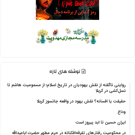
نوشته های تازه
روایتی ناگفته از نقش یهودیان در تاریخ اسلام؛ از مسمومیت هاشم تا
نسل‌کشی در کربلا
حقیقت یا افسانه؟‌ نقش یهود در واقعه جانسوز کربلا
وداع
ایران حسین تا ابد پیروز است
در محکومیت رفتارهای تفرقه‌افکنانه در حرم مطهر حضرت اباعبدالله