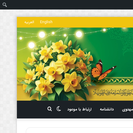
ج
English
العربیه
تغییر
جستجو
هدوی
دانشنامه
ارتباط با موعود
پوسته
برای