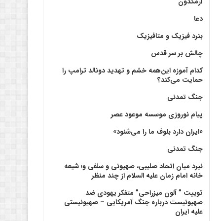
آرمگدون
دعا
بنرد فیزیک و متافیزیک
چالش بر سر قدس
کدام آموزه این‌همه خشم و تهدید دونالد ترامپ را
حمایت می‌کند؟
جنگ تمدنی
پیام نوروزی موسسه موعود عصر
«ایران دارد بلوف ما را می‌شنود»
جنگ تمدنی
نبرد میان اتحاد صلیبی، صهیونی و سلفی و؛ شیعه
خانه امام زمان علیه السلام از چند منظر
توییت ” آلون میزراحی” متفکر یهودی ضد
صهیونیست درباره جنگ آمریکایی – صهیونیستی
علیه ایران