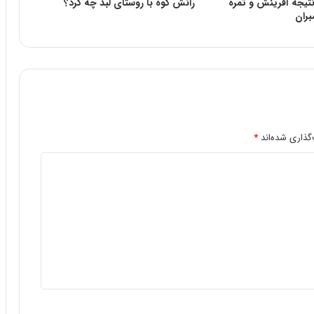
نتیجه آفرینش و ثمره
رانش کوه با روستاى لبد چه کرد؟
بران
گذاری شده‌اند
*