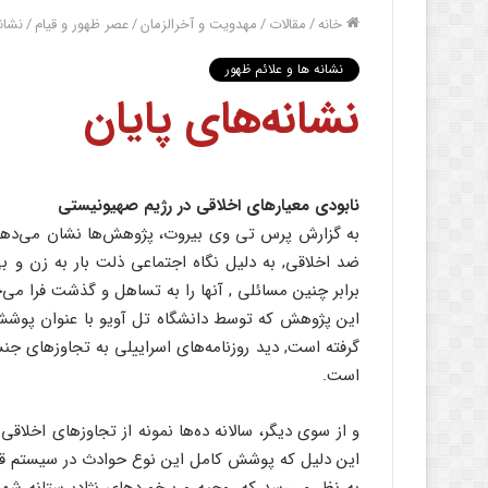
خانه
/
مقالات
/
مهدویت و آخرالزمان
/
عصر ظهور و قیام
/
نشان
نشانه ها و علائم ظهور
نشانه‌های پایان
نابودی معیارهای اخلاقی در رژیم صهیونیستی
به گزارش پرس تی وی بیروت، پژوهش‌ها نشان می‌دهد ک
ضد اخلاقی, به دلیل نگاه اجتماعی ذلت بار به زن و ب
برابر چنین مسائلی , آنها را به تساهل و گذشت فرا م
این پژوهش که توسط دانشگاه تل آویو با عنوان پوشش
گرفته است, دید روزنامه‌های اسراییلی به تجاوزهای ج
است.
و از سوی دیگر، سالانه ده‌ها نمونه از تجاوزهای اخلا
این دلیل که پوشش کامل این نوع حوادث در سیستم قض