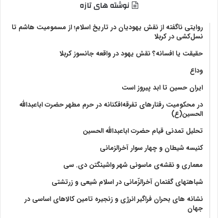
نوشته های تازه
روایتی ناگفته از نقش یهودیان در تاریخ اسلام؛ از مسمومیت هاشم تا
نسل‌کشی در کربلا
حقیقت یا افسانه؟‌ نقش یهود در واقعه جانسوز کربلا
وداع
ایران حسین تا ابد پیروز است
در محکومیت رفتارهای تفرقه‌افکنانه در حرم مطهر حضرت اباعبدالله
الحسین(ع)
تحلیل تمدنی قیام حضرت اباعبدالله الحسین
کنیسه شیطان و چهار سوار آخرالزمانی
معماری و نقشه‌ی ماسونی شهر واشينگتن دی. سی
شباهتهای گفتمان آخر‌الزّمانی در اسلام شیعی و زرتشتی
نشانه های بحران فراگیر انرژی و زنجیره تامین کالاهای اساسی در
جهان