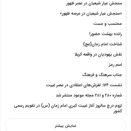
سنجش عیار شیعیان در عصر ظهور
«سنجش عیار شیعیان در عرصه ظهور»
محتسب و مست
رانده بهشت‌ حضور!
شناخت امام زمان(عج)
نقش یهودیان در واقعه کربلا
اسم رمز
جناب سرهنگ و فرهنگ
نشست ۱۶۴: لغزش‌های اعتقادی در عصر غیبت
شماره ۲۸۰ و ۲۸۱ مجله موعود منتشر شد
لزوم درج سالروز آغاز غیبت کبری امام زمان (س) در تقویم رسمی
کشور
نمایش بیشتر