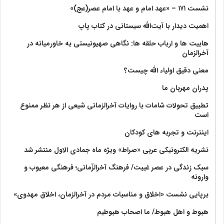
نشست ۱۷۱ – «عهد امام و عهد با امام عصر(عج)»
اهمیت دیدار با آیت‌الله سیستانی در کتاب پاپ
هابیت ها و ارباب حلقه ها: نگاهی صهیونیستی به خاورمیانه در
آخرالزمان
معنی دقیق اولیاء الله چیست؟
پدران مهربان ما
تطبیق تحولات شامات با روایات آخرالزمانی شیعی از هر نظر ممنوع
است
اینترنت و تجربه های کودکان
نشریه الکترونیکی عربی «صراط» ویژه ماه جمادی الاول منتشر شد
سبک زندگی در عصر غیبت/ فرهنگ آخرالزّمانی؛ فرهنگی معیوب و
وارونه
برپایی نشست «اخلاق و مناسبات مردم در آخرالزمان، اخلاق مهدوی»
هبوط و اهل هبوط/ ما اصحاب هبوطیم