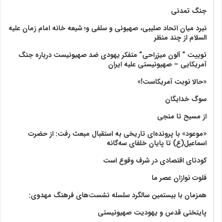
جنگ تمدنی
نبرد میان اتحاد صلیبی، صهیونی و سلفی و؛ شیعه خانه امام زمان علیه
السلام از چند منظر
توییت ” آلون میزراحی” متفکر یهودی ضد صهیونیست درباره جنگ
آمریکایی – صهیونیستی علیه ایران
«حالا نوبت آمریکاست!»
سوگ خدایگان
از مسیح تا منجی
«موعود» با پرونده‌ای تاریخی به استقبال مبعث رفت: از حضرت
اسماعیل(ع) تا پایان خلفای سه‌گانه
کودتای اقتصادی در شرف وقوع است
فلوت نوازان عصر ما
همزمان با بیستمین سالگرد سلسله نشست‌های فرهنگ مهدوی:‌
پایتختی قدس و یهودیت صهیونیستی