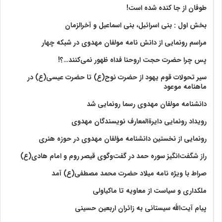
طوفان از جا کنده شده است!
بخش اول : بنی اسرائیل، بنی اسماعیل و آخرالزمان
مراسم رونمایی از دانش نامه مولفان مهدوی در شبکه چهار
پس چرا حضرت حجت اروحنا فداه ظهور نمی‌کنند…؟!
سیر تحولات قوم یهود از حضرت نوح(ع) تا حضرت عیسی(ع) در
ماهنامه موعود
دانشنامه مولفان مهدوی رسما رونمایی شد
رویداد رونمایی دایرةالمعارف نویسندگان مهدوی
رونمایی از نخستین دانشنامه مؤلفان مهدوی در حوزه هنری
راز شگفت‌انگیز سوره حمد در گفت‌وگوی قیصر روم و امام هادی(ع)
صراط با ویژه نامه میلاد حضرت محمد مصطفی(ع) آمد
ملکداری و سیاست از معاویه تا ماکیاولی
پیام آیت‌الله سیستانی به زائران اربعین حسینی