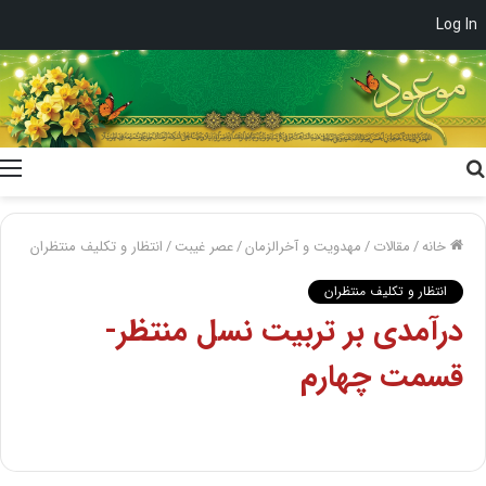
Log In
جستجو
برای
خانه
/
مقالات
/
مهدویت و آخرالزمان
/
عصر غیبت
/
انتظار و تکلیف منتظران
انتظار و تکلیف منتظران
درآمدی بر تربیت نسل منتظر-
قسمت چهارم