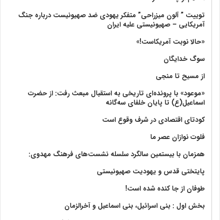
توییت ” آلون میزراحی” متفکر یهودی ضد صهیونیست درباره جنگ
آمریکایی – صهیونیستی علیه ایران
«حالا نوبت آمریکاست!»
سوگ خدایگان
از مسیح تا منجی
«موعود» با پرونده‌ای تاریخی به استقبال مبعث رفت: از حضرت
اسماعیل(ع) تا پایان خلفای سه‌گانه
کودتای اقتصادی در شرف وقوع است
فلوت نوازان عصر ما
همزمان با بیستمین سالگرد سلسله نشست‌های فرهنگ مهدوی:‌
پایتختی قدس و یهودیت صهیونیستی
طوفان از جا کنده شده است!
بخش اول : بنی اسرائیل، بنی اسماعیل و آخرالزمان