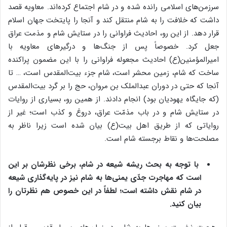
سرزمن‌های اسلامی رانده شده و در شام اجتماع کرده‌اند. معاویه قصد
داشت که خلافت را به شام منتقل کند و آنجا را پایتخت جهان اسلام
قرار دهد. از این رو، احادیث فراوانی را در ستایش شام و مذمت عراق
جعل کرد. خصوصاً پس از جنگ‌ها و درگیر‌های معاویه با
امیرالمؤمنین(ع) احادیث مجعوله فراوانی را با این مضمون پراکنده
ساخت که شام، زمین محشر است، شام جزء بیت‌المقدس است، … تا
آنجا که حتی در دوران عبدالملک بن مروان، حج را بر گرد بیت‌المقدس
(که جایگاه یهودیان بود) انجام دادند. از همین رو، بسیاری از روایات
در ستایش شام و در باب مذمّت عراق، دروغ و کذب است؛ غیر از
روایاتی که از طریق اهل بیت(ع) بیان شده است زیرا ناظر به
مصلحت‌ها و نقاط برجسته شام است.
با توجه به بحث ریشه شیعه در شام، برخی نظرشان بر این
است که مهاجرت جدّی یمنی‌ها به شام نیز در پایه‌گذاری شیعه
در شام نقش داشته است؛ لطفاً در این خصوص هم نظرتان را
بیان کنید.