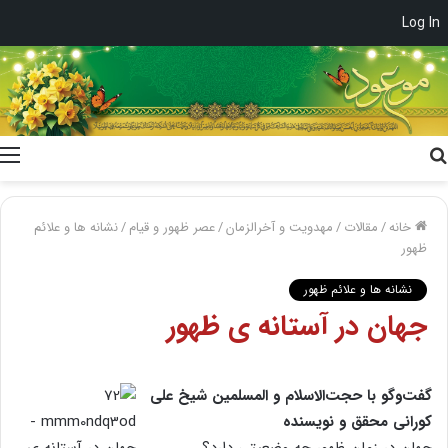
Log In
جستجو
برای
خانه
/
مقالات
/
مهدویت و آخرالزمان
/
عصر ظهور و قیام
/
نشانه ها و علائم
ظهور
نشانه ها و علائم ظهور
جهان در آستانه ی ظهور
گفت‌وگو با حجت‌الاسلام و المسلمین شیخ علی
کورانی محقق و نویسنده
جهان در زمان ظهور چه وضعیتی دارد؟