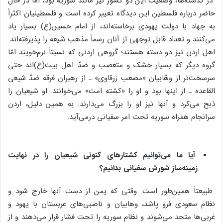
در گذشته‌ها، وضعیت این دو کشور نیز مانند سوریه بود، امّا در حال
حاضر درباره فلسطین این دیدگاه تغییر کرده است و فلسطینیان اکثراً
به جهاد با دولت یهودی برخاسته‌اند، از امام حسین(ع) بسیار یاد
می‌کنند و تعداد قابل توجهی از آنان رسماً مذهب شیعه را پذیرفته‌اند.
اهل اردن نیز دو دسته هستند؛ گروهی اردنی که نسبتاً نرم‌خویند امّا
گروه دیگر که بسیار خشک و متعصب و ضدّ اهل بیت(ع)اند حتی
سرسخت‌تر از وهّابیان «مصعب زرقاوی» ـ از رهبران فرقه ضدّ شیعی
القاعده ـ از اینها بود و او را «کشته امت» می‌خوانند. او شیعیان را
ذبح می‌کرد و آنها نیز او را بزرگ می‌دارند. به همین دلیل، اردن
سرانجام همراه سوریه تحت امر سفیانی درمی‌آید.
آیا ما می‌توانیم کشتارهای کنونی شیعیان را در نهایت
زمینه‌ساز شورش سفیانی بدانیم؟
طبیعتاً همین‌طور است. وقتی که یمن از دست آنها خارج شود و
نظام سعودی فرو پاشد، وهابیان و ناصبی‌های عربستان با یهود و
غربی‌ها متحد می‌شوند و نظام سوریه را تحت فشار قرار می‌دهند و از