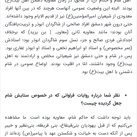
اهل شام و حکام آن، از سابق، در زمان معاویه دشمن اهل بیت(ع)
بودند. البته این وضعیت عمومی آنهاست هرچند که در بین آنها افراد
معدودی از شیعیان امیرالمؤمنین(ع) نیز از قدیم الایام وجود داشته‌اند.
حتی درون شهر دمشق افراد صالحی از شاگردان ابوذر و تربیت‌یافتگان
آنان بودند؛ مانند معاویه ثانی (معاویـ［ بن یزید) که برخلاف
اجدادش فردی صالح و جزء نسل سوم شاگردان ابوذر بود؛ استادش
(عمر مخصوص) و استاد او ابراهیم نخعی و استاد او ابوذر غفاری بود.
پس در شام و حتی دمشق نیز شیعیانی مخلص و ارادتمند به اهل
بیت(ع) وجود داشتند، امّا در اقلیت بودند. اوضاع عمومی در شام
دشمنی با اهل بیت(ع) بود.
نظر شما درباره روایات فراوانی که در خصوص ستایش شام
جعل گردیده چیست؟
باید توجه داشت که حاکم شام، معاویه بوده است. ما مشاهده
می‌کنیم که از قبل یهودیان بنی‌قینقاع، بنی قریظه، بنی‌نظیر و خیبر
پس از آنکه دست به خیانت و شکستن عهد با پیامبر(ص) زده‌اند از