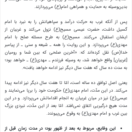
بدین‌وسیله به حمایت و همراهی امام(ع) می‌پردازند.
پس از آنکه غرب به حرکت درآمد و سپاهیانش را به نبرد با امام
گسیل داشت، حضرت عیسی مسیح(ع) نزول می‌کند و غربیان از
ایشان استقبال می‌کنند. مسیح(ع) به طرح مسئله صلح با امام
مهدی(ع) می‌پردازد. و این روایت را همه ـ شیعه و سنی ـ از پیامبر
خدا(ص) نقل کرده‌اند که: «آخرین صلحی که بین شما و رومیان
[غربیان] واقع خواهد شد، به وسیله فرزندم ـ مهدی(ع) ـ خواهد بود؛
به مدت ده سال که هفت سال دیگر نیز ادامه خواهد یافت».
یعنی اصل توافق ده ساله است، امّا تا هفت سال دیگر نیز ادامه پیدا
می‌کند. در این مدّت، امام مهدی(ع) حکومت خود را برپا می‌نمایند و
عیسی(ع) نیز در میان غربیان به انجام اقداماتش می‌پردازد. و در این
مدت هیچ درگیریی اتفاق نمی‌افتد. امّا بعد از این مدّت، نبردی بزرگ
بین غرب و امام مهدی(ع) به وقوع می‌پیوندد.
این وقایع، مربوط به بعد از ظهور بود؛ در مدت زمان قبل از