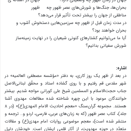
بحران‌ها، جنگ‌ها و شورش‌های عصر ظهور چه
مناطقی از جهان را بیشتر تحت تأثیر قرار می‌دهد؟
در مدت زمان قبل از ظهور چه سرزمین‌هایی دستخوش آشوب و
بحران خواهند بود؟
آیا ما می‌توانیم کشتارهای کنونی شیعیان را در نهایت زمینه‌ساز
شورش سفیانی بدانیم؟
اشاره:
در بعد از ظهر یک روز کاری، به دفتر «مؤسّسه مصطفی العالمیه» در
شهر مقدس قم رفتیم و با روی گشاده استاد و محقّق لبنانی‌الاصل
جناب حجت‌الاسلام و المسلمین شیخ علی کورانی مواجه شدیم. بیشتر
خوانندگان موعود با این چهره شناخته شده مطالعات مهدوی آشنا
هستند. مجموعه گران‌سنگ «معجم احادیث الامام المهدی(ع)» (در ۸
جلد)، کتاب عصر ظهور (که به زبان‌های عربی، فارسی، اردو و… ترجمه و
منتشر شده است)، معجم موضوعی روایات امام مهدی(ع) و مقالات
متعدّد در حوزه مهدویت، از آثار قلمی ایشان است. خودشان دلیل