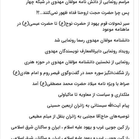
مراسم رونمایی از دانش نامه مولفان مهدوی در شبکه چهار
پس چرا حضرت حجت اروحنا فداه ظهور نمی‌کنند…؟!
سیر تحولات قوم یهود از حضرت نوح(ع) تا حضرت عیسی(ع) در
ماهنامه موعود
دانشنامه مولفان مهدوی رسما رونمایی شد
رویداد رونمایی دایرةالمعارف نویسندگان مهدوی
رونمایی از نخستین دانشنامه مؤلفان مهدوی در حوزه هنری
راز شگفت‌انگیز سوره حمد در گفت‌وگوی قیصر روم و امام هادی(ع)
صراط با ویژه نامه میلاد حضرت محمد مصطفی(ع) آمد
ملکداری و سیاست از معاویه تا ماکیاولی
پیام آیت‌الله سیستانی به زائران اربعین حسینی
توصیه‌های حاج‌آقا مجتبی به زائران بنقل از میثم مطیعی
راز کین جویی غرب و یهود علیه اسلام ، ایران و ساکنان شرق اسلامی
راز کین جویی غرب و یهود علیه اسلام ، ایران و ساکنان شرق اسلامی