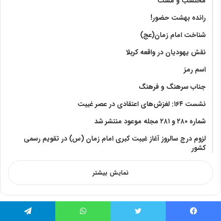
محتسب و مست
رانده بهشت‌ حضور!
شناخت امام زمان(عج)
نقش یهودیان در واقعه کربلا
اسم رمز
جناب سرهنگ و فرهنگ
نشست ۱۶۴: لغزش‌های اعتقادی در عصر غیبت
شماره ۲۸۰ و ۲۸۱ مجله موعود منتشر شد
لزوم درج سالروز آغاز غیبت کبری امام زمان (س) در تقویم رسمی
کشور
نمایش بیشتر
فیس بوک
توییتر
واتس آپ
تلگرام