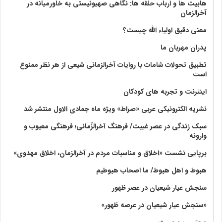
هابیت ها و ارباب حلقه ها: نگاهی صهیونیستی به خاورمیانه در
آخرالزمان
معنی دقیق اولیاء الله چیست؟
پدران مهربان ما
تطبیق تحولات شامات با روایات آخرالزمانی شیعی از هر نظر ممنوع
است
اینترنت و تجربه های کودکان
نشریه الکترونیکی عربی «صراط» ویژه ماه جمادی الاول منتشر شد
سبک زندگی در عصر غیبت/ فرهنگ آخرالزّمانی؛ فرهنگی معیوب و
وارونه
برپایی نشست «اخلاق و مناسبات مردم در آخرالزمان، اخلاق مهدوی»
هبوط و اهل هبوط/ ما اصحاب هبوطیم
سنجش عیار شیعیان در عصر ظهور
«سنجش عیار شیعیان در عرصه ظهور»