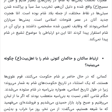
هجرت نخست یمنی‌ها به شام، در زمان‌های بسیار قدیم و قبل از
مسیح(ع) واقع شده و دلیل آن‌هم، تخریب سدّ سبأ و پراکنده شدن
سبئی‌ها در نقاط مختلف، از جمله بلاد شام بوده است. امّا هجرت
جدید آنان در عصر فتوحات اسلامی است. یمنی‌ها سربازان
اسلامی‌بودند که وظایف تعیین شده مشخصی داشتند و برای آن در
شام استقرار پیدا کردند امّا این دو ارتباطی با موضوع تشیع در شام
پیدا نمی‌کند.
ارتباط ساکنان و حاکمان کنونی شام را با اهل‌بیت(ع) چگونه
می‌بینید؟
کسانی که در حال حاضر بر شام حکومت می‌کنند، قوم علوی‌ها
هستند، که یک استثناء در تاریخ حکومت‌های شام به شمار می‌روند؛
زیرا در طول تاریخ اسلامی، همواره بنی‌امیه در شام ستوده می‌شدند.
حکّام شامی آنقدر نسبت به بنی‌امیه متعصّب بودند که اگر ما از لبنان
می‌رفتیم و صبح وارد بازار حمیدی می‌شدیم و فروشنده‌ای می‌فهمید
که ما شیعه هستیم، می‌گفت: از من نخر، روز مرا خراب و بدیُمن