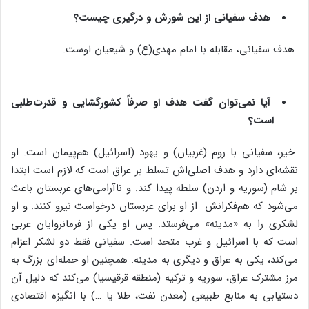
هدف سفیانی از این شورش و درگیری چیست؟
هدف سفیانی، مقابله با امام مهدی(ع) و شیعیان اوست.
آیا نمی‌توان گفت هدف او صرفاً کشورگشایی و قدرت‌طلبی
است؟
خیر، سفیانی با روم (غربیان) و یهود (اسرائیل) هم‌پیمان است. او
نقشه‌ای دارد و هدف اصلی‌اش تسلط بر عراق است که لازم است ابتدا
بر شام (سوریه و اردن) سلطه پیدا کند. و ناآرامی‌های عربستان باعث
می‌شود که هم‌فکرانش از او برای عربستان درخواست نیرو کنند. و او
لشکری را به «مدینه» می‌فرستد. پس او یکی از فرمانروایان عربی
است که با اسرائیل و غرب متحد است. سفیانی فقط دو لشکر اعزام
می‌کند، یکی به عراق و دیگری به مدینه. همچنین او حمله‌ای بزرگ به
مرز مشترک عراق، سوریه و ترکیه (منطقه قرقیسیا) می‌کند که دلیل آن
دستیابی به منابع طبیعی (معدن نفت، طلا یا …) با انگیزه اقتصادی