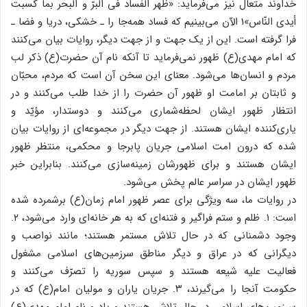
خداوند متعال نیز می‌فرماید: «ظهر الفساد فی البرّ و البحر بما کسبت
أیدی النّاس»1 الآن می‌بینیم که فساد همه‌جا را ـ خشکی، دریا و فضا ـ
فرا گرفته است. این از یک جهت و از جهت دیگر، روایات بیان می‌کنند
که امام مهدی(ع) ظهور نمی‌فرماید تا آنکه نام آن حضرت(ع) ذکر لب
مردم و انسان‌ها می‌شود. معنای این سخن آن است که مردم، محبّان
و ثابتان بر امامت او ظهور آن حضرت را از خدا طلب می‌کنند و در
انتظار ظهور ایشان لحظه‌شماری می‌کنند و دوستدار، مؤیّد و
یاری‌کننده ایشان هستند. از جهت دیگر در مجموعه‌ای از روایات بیان
شده که درون امت اسلامی جریان پابرجا و محکمی، منتظر ظهور
ایشان هستند و برای ظهورشان زمینه‌سازی می‌کنند. بنابراین خبر
ظهور ایشان در سراسر عالم پخش می‌شود.
در روایات ما، سه ویژگی برای عصر ظهور امام زمان(ع) برشمرده شده
است: ۱. ظلم و ستم فراگیر و فتنه‌ای که به هر خانه‌ای وارد می‌شود، ۲.
وجود دشمنانی که در حال تلاش مستمر هستند؛ مانند نواصب و
دیگرانی که در عراق و دیگر مناطق سرزمین‌های اسلامی مشغول
فعالیت علیه شیعه هستند و سپس سوریه را تصرّف می‌کنند و
حکومت آنجا را می‌گیرند، ۳. جریان یاران و مولیان امام(ع) که در
سرزمین‌های اسلامی در حال تلاش هستند و یاد و نام امام مهدی(ع)