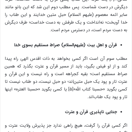
دیگرش در دست شماست. پس مطلب دوم این شد که این بانو مانند
سایر ائمه معصوم (علیهم السلام) حبل متین خدایند و این طناب را
خدا آویخت؛ نه‌انداخت و یک طرفش به دست خداست؛ طرف دیگرش
به دست مردم است، در دسترس مردم است.
قرآن و اهل بیت (علیهم‌السلام) صراط مستقیم بسوی خدا
مطلب سوم آن است اگر کسی بخواهد به ذات اقدس الهی راه پیدا
کند و از او فیض بگیرد، باید از مسیر قرآن و عترت بگذرد که همین
صراط مستقیم است؛ بقیه کجراهه است و راه نیست و این قرآن و
عترت تار و پود یک حبل متین‌اند؛ دو حبل نیست، دو طناب نیست تا
کسی بگوید «حسبنا کتاب الله»[۵] یا کسی بگوید «حسبنا العتره» اینها
تار و پود یک طناب‌اند.
جدایی ناپذیری قرآن و عترت
اگر کسی قرآن را گرفت، هیچ راهی ندارد جز پذیرش ولایت عترت و