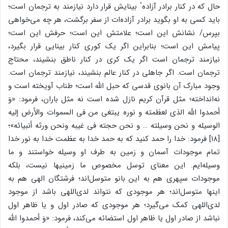
حال که در کنار برادر آزادهٴ بینایش قرار دارد نیازمند به ترجمان است؛
باید کسی به او بگوید برادر آزاده‌ات از سفر برگشت، هر چه می‌خواهی
بپرس/ نشانش این است؛ علامتش این است؛ حرفش این است؛
پیامش این است؛ بنابراین اگر یک کوری کنار بینایی قرار بگیرد،
نیازمند ترجمان است اگر یک کری در کنار ناطق بنشیند، محتاج
ترجمان است. اگر جاهلی در کنار عالم بنشیند، نیازمند ترجمان است.
وجود مبارک آن بانوی قدسی که حبل الله است؛ طناب آویخته است و
نه‌انداخته؛ مثل قرآن کریم نازل شده است نه مثل باران، فرمود: «وَ
أحمدوا الله الذی لعظمته و نوره یبتغی من فی السموات والأرض إلیه
الوسیله و نحن وسیلته … و نحن حجته فی غیبه ونحن ورثه أنبیائه»؛
[۱۸] فرمود: خدا را حمد کنید که به حمد خدا به عظمت خدا به نور خدا
تمام موجودات آسمان و زمین به طرف او وسیله خواستند و ما
وسیله‌ایم. این معنای توسل مخصوص ما زمینیها نیست، بلکه
موجودات سپهری هم به این بانو متوسل‌اند؛ فرشتگان الهی هم به
اینها متوسل‌اند؛ هر موجودی که نتواند لدی‌اللهی باشد از موجود
لدی‌اللهی کمک می‌گیرد؛ هر موجودی که صادر اول و یا ظاهر اول
نباشد از صادر اول یا ظاهر اول استضائه می‌کند، فرمود: «وَ أحمدوا الله