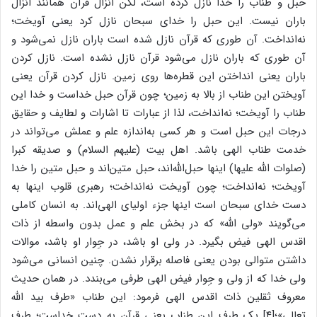
حبل و طناب را خدا نازل کرده است، لکن انزال قرآن همانند انزال
باران نیست. این حبل را خدای سبحان نازل کرد یعنی آویخت؛
نه‌انداخت. آن طوری که قرآن نازل شده است باران نازل نمی‌شود و
آن طوری که باران نازل می‌شود قرآن نازل نشده است. نازل کردن
باران یعنی انداختن این قطره‌ها روی زمین. نازل کردن قرآن یعنی
آویختن این طناب از بالا به زمین؛ چون قرآن حبل خداست و خدا این
طناب را آویخت؛ نه‌انداخت، لذا از عبارات تا اشارات و لطایف و حقایق
درجات این حبل است و هر کسی به‌اندازه علم و عملش می‌تواند در
خدمت طناب الهی باشد. اهل بیت (علیهم السلام) و صدیقه کبرا
(صلوات الله علیها) اینها حبل‌الله‌اند، حبل متین‌اند و حبل متین را خدا
آویخت؛ نه‌انداخت؛ چون آویخت نه‌انداخت؛ رهبری قلوب اینها به
دست خدای سبحان است اینها جزء اولیای الهی‌اند. به انسان کاملی
می‌گویند «ولی الله» که در بخش علم و عمل بدون واسطه از ذات
اقدس الهی فیض بگیرد. در ولی او باشد، در جِوار او باشد، موالات
داشتن متوالی بودن یعنی فاصله برقرار نشدن. چنین انسانی می‌شود
ولی خدا که از ولی و جِوار فیض الهی طرفی می‌بندد. در همان حدیث
معروف ثقلین ذات اقدس الهی فرمود: این طناب «طرف بید الله
تعالی»؛[۴] یک طرف این طناب یعنی قرآن به دست خداست؛ طرف