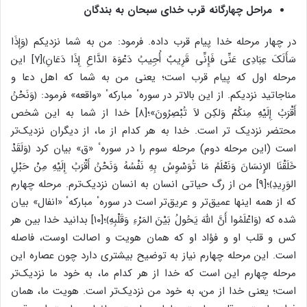
مراحل چهارگانه قرب خدای سبحان به بندگان
در چهار مرحله خدا پیام قرب داده. فرمود: من به شما نزدیکم ﴿وَإِذَا
سَأَلَکَ عِبَادِی عَنِّی فَإِنِّی قَرِیبٌ أُجِیبُ دَعْوَهَ الدَّاعِ إِذَا دَعَانِ﴾[۷] این
مرحله اول که پیام قرب است؛ یعنی من به شما که اهل دعا و
مناجاتید نزدیکم. از این بالاتر در سورهٴ مبارکهٴ «واقعه» فرمود: ﴿وَنَحْنُ
أَقْرَبُ إِلَیْهِ مِنکُمْ وَلکِن لاَ تُبْصِرُونَ»؛[۸] خدا از شما به این شخص
محتضر نزدیک تر است. خدا به هر کدام از ما، از دیگران نزدیک‌تر
است (این مرحله دوم) مرحله سوم را در سورهٴ «ق» بیان کرد ﴿وَلَقَدْ
خَلَقْنَا الإِنسَانَ وَنَعْلَمُ مَا تُوَسْوِسُ بِهِ نَفْسُهُ وَنَحْنُ أَقْرَبُ إِلَیْهِ مِنْ حَبْلِ
الوَرِیدِ﴾؛[۹] من از رگ حیاتی انسان به انسان نزدیک‌ترم. مرحله چهارم
که از همه اینها عمیق‌تر و عریق‌تر است در سورهٴ مبارکهٴ «انفال» بیان
شده که ﴿وَاعْلَمُوا أَنَّ اللّهَ یَحُولُ بَیْنَ المَرْءِ وَقَلْبِهِ﴾؛[۱۰] بدانید خدا بین هر
کس و قلب او و فؤاد او که همان هویت و اصالت اوست، فاصله
است. این مرحله چهارم نیاز به توضیح بیشتری دارد چون عصاره این
مرحله چهارم این است که خدا از هر کدام ما، به خود ما نزدیک‌تر
است؛ یعنی خدا از من، به خود من نزدیک‌تر است. هویت ما، همان