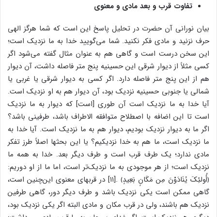
تفاوت قرب و بعد مادی و معنوی
بیان نورانی آن حضرت در تحلیل پاسخ این است که شما هرگز الهی
حرف نزنید و مادی فکر نکنید. شما می‌گویید خدا به ما نزدیک است؛
این سخن درست است و گاهی هم به عنوان مثال گفته می‌شود اگر
کسی مثلاً از دیوار شرقی این حسینیه پنج متر فاصله داشت، آن دیوار
هم از این پنج متر فاصله دارد. اگر کسی به دیوار شرقی یا غربی یا
شمالی یا جنوبی حسینیه نزدیک بود، آن دیوار هم به او نزدیک است.
آیا خدا به ما نزدیک است آن طوری [است] که دیوار به ما نزدیک
است تا این اضافه با اصطلاح متوافقه الاطراف باشد، طرفینی باشد؟
اگر ما به دیوار نزدیک بودیم، دیوار هم به ما نزدیک است. آیا خدا به
ما نزدیک است، ما هم به خدا نزدیکیم؟ یا این بحثها اصلاً طرز تفکر
مادی ندارد؛ یک طرف قرب است و طرف دیگر بعد. خدا به همه ما
نزدیک است؛ از هر موجودی به ما نزدیک‌تر است، اما ما از او دوریم:
﴿أُولئِکَ یُنَادَوْنَ مِن مَکَانٍ بَعِیدٍ﴾ .[۱۱] در قربهای معنوی این‌چنین است،
گاهی ممکن است یکی نزدیک باشد و طرف دیگر دور، گاهی طرفین
نزدیک هم باشند، ولی در قرب مکان و مادی البته اگر یکی نزدیک بود،