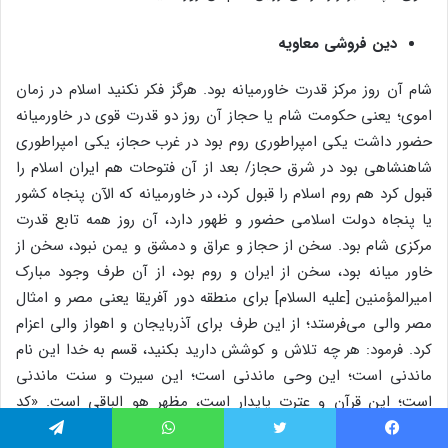
دین فروشی معاویه
شام آن روز مرکز قدرت خاورمیانه بود. هرگز فکر نکنید اسلام در زمان
اموی؛ یعنی حکومت شام یا حجاز آن روز دو قدرت قوی در خاورمیانه
حضور داشت یکی امپراطوری روم بود در غرب حجاز، یکی امپراطوری
شاهنشاهی بود در شرق حجاز/ بعد از آن فتوحات هم ایران اسلام را
قبول کرد هم روم اسلام را قبول کرد، در خاورمیانه که الآن پنجاه کشور
یا پنجاه دولت اسلامی حضور و ظهور دارد، آن روز همه تابع قدرت
مرکزی شام بود. سخن از حجاز و عراق و دمشق و یمن نبود، سخن از
خاور میانه بود، سخن از ایران و روم بود، از آن طرف وجود مبارک
امیرالمؤمنین [علیه السلام] برای منطقه دور آفریقا یعنی مصر و امثال
مصر والی می‌فرستد؛ از این طرف برای آذربایجان و اهواز والی اعزام
کرد. فرمود: هر چه تلاش و کوشش دارید بکنید، قسم به خدا این نام
ماندنی است؛ این وحی ماندنی است؛ این سیرت و سنت ماندنی
است؛ این قرآن و عترت پایدار است، مظهر هو الباقی است. «کد
کیدک واجهد جهدک و اسعَ سعیک … ولا تمحو ذِکرنا ولا تمیت
فیس بوک
توییتر
واتس آپ
تلگرام