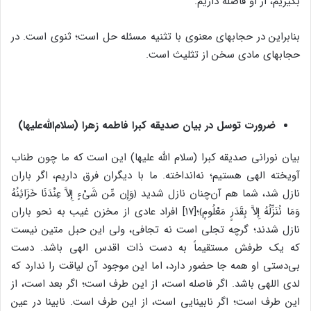
بگیریم، از او فاصله داریم.
بنابراین در حجابهای معنوی با تثنیه مسئله حل است؛ ثنوی است. در
حجابهای مادی سخن از تثلیث است.
ضرورت توسل در بیان صدیقه کبرا فاطمه زهرا (سلام‌الله‌علیها)
بیان نورانی صدیقه کبرا (سلام الله علیها) این است که ما چون طناب
آویخته الهی هستیم؛ نه‌انداخته. ما با دیگران فرق داریم، اگر باران
نازل شد، شما هم آن‌چنان نازل شدید ﴿وَإِن مِّن شَیْ‏ءٍ إِلاَّ عِنْدَنَا خَزَائِنُهُ
وَمَا نُنَزِّلُهُ إِلاَّ بِقَدَرٍ مَعْلُومٍ﴾؛[۱۷] افراد عادی از مخزن غیب به نحو باران
نازل شدند؛ گرچه تجلی است نه تجافی، ولی این حبل متین نیست
که یک طرفش مستقیماً به دست ذات اقدس الهی باشد. دست
بی‌دستی او همه جا حضور دارد، اما این موجود آن لیاقت را ندارد که
لدی اللهی باشد. اگر فاصله است، از این طرف است؛ اگر بعد است، از
این طرف است؛ اگر نابینایی است، از این طرف است. نابینا در عین