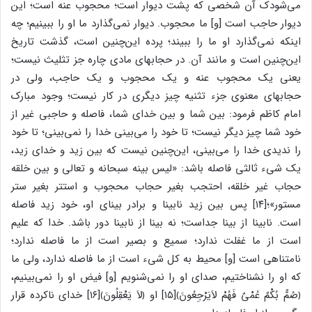
می‌شودک آن شخصی که پشت دیوار است؛ محجوب عنه است؛ این
دیوار حاجب است [و] ما محجوب. دیوار نمی‌گذارد ما او را ببینیم؛ چه
اینکه نمی‌گذارد او ما را ببیند؛ پرده این‌چنین است، گذشت تاریخ
این‌چنین است و مانند آن. در حجابهای مادی چاره جز تثلیث نیست؛
یعنی یک محجوب عنه و یک محجوب و یک حاجب، ولی در
حجابهای معنوی جزء تثنیه چیز دیگری در کار نیست؛ وجود مبارک
امام کاظم فرمود: بین شما و بین خدای شما، فاصله و حاجبی غیر از
خود شما چیز دیگر نیست؛ تا خود را می‌بینی خدا را نمی‌بینی؛ تا خود
را ندیدی خدا را می‌بینی، این‌چنین نیست که بین زید و خدای زید،
یک شیء ثالثی فاصله باشد: «لیس بینه سبحانه و تعالی و بین خلقه
حجاب غیر خلقه، احتجب بغیر حجاب محجوب و استتر بغیر ستر
مستور»؛[۱۴] پس بین زید نابینا و برادر بینای او، خود زید فاصله
است. نابینا از بینا جداست؛ نه بینا از نابینا دور باشد. خدا که علیم
است از ما غفلت ندارد؛ سمیع و بصیر است از ما فاصله ندارد؛
نامتناهی است [و] محیط به کل شیء است از ما فاصله ندارد، ولی ما
که او را نشناختیم، صدای او را نمی‌شنویم [و] فیض او را نمی‌بینیم،
﴿صُمٌّ بُکْمٌ عُمْیٌ فَهُمْ لاَیَرْجِعُونَ﴾[۱۵] او ﴿لاَ یَعْقِلُونَ﴾[۱۶] خدای ناکرده قرار