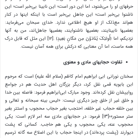
حرفهای او را می‌شنود، اما این دور است؛ این نابینا بی‌خبر است؛ این
ناشنوا بی‌خبر است؛ این جاهل بی‌خبر است با اینکه اینها در کنار
هم‌اند مع‌ذلک از او هیچ اطلاعی ندارد. خدای سبحان می‌فرماید:
بعضیها نابینایند، بعضیها ناشنوایند، بعضیها جاهل‌اند، من به آنها
نزدیکم، اما ﴿أُولئِکَ یُنَادَوْنَ مِن مَکَانٍ بَعِیدٍ﴾ .[۱۲] این مثل که قابل درک
همه ماست، اما آن معنایی که درکش برای همه آسان نیست.
تفاوت حجابهای مادی و معنوی
سخنان نورانی ابی ابراهیم امام کاظم (سلام الله علیه) است که مرحوم
ابن بابویه قمی نقل کرد، دیگر بزرگان اهل حدیث هم در جوامع
رواییشان نقل کرده‌اند. وجود مبارک ابی‌ابراهیم فرمود: فاصله بین خدا
و خلق غیر از خلق چیز دیگری نیست: «لیس بینه سبحانه و تعالی و
بین خلقه حجاب غیر خلقه، احتجب بغیر حجاب محجوب و استتر بغیر
ستر مستور»؛[۱۳] فرمود: در حجابهای مادی سه امر لازم است: یکی
محجوب عنه، یکی محجوب و یکی هم حاجب. کسانی که پشت
دیوارند (پشت پرده‌اند) در اینجا حجاب با این اضلاع سه گانه ترسیم