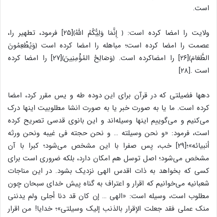
است.
ولایت را امضا کرده است: ﴿ إِنَّمَا وَلِیُّکُمُ اللّهُ﴾[۲۵] فرمود، تطهیر را،
عصمت را امضا کرده است؛ مباهله را امضا کرده است ﴿وَیُطْعِمُونَ
الطَّعَامَ﴾[۲۶] را امضاکرده است. ﴿وَصَالِحُ المُؤْمِنِینَ﴾[۲۷] را امضا کرده
است .[۲۸]
دهها فضیلتی که در قرآن برای این دوده طه و یس مقرر کرد، امضا
کرده است. ما یا به صورت خبر یا به صورت انشا مطلوبیت اینها درک
می‌کنیم و می‌گوییم اینها وسیله‌اند و این بانوی قدسی تصریح کرده
است، فرمود: «و نحن وسیلته … و نحن حجته فی غیبه ونحن ورثه
أنبیائه»؛[۲۹] خب، پس صفرا با این مشخص می‌شود؛ کبرا با آن
مشخص می‌شود؛ اصل توسل هم امکان دارد، بلکه ضروری است برای
کسی که بخواهد به ذات اقدس الهی نزدیک بشود. در این مناجات
شعبانیه می‌خوانیم که اقرار و اعتراف به گناه پیش خدای سبحان چون
مطلوب است، وسیله است: «الهی … إن کان قد دنا أجلی ولم یدننی
منک عملی فقد جعلت الإقرار بالذنب إلیک وسیلتی»؛ خدایا! من اقرار