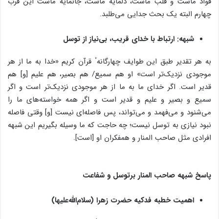
فواد ماست و قلب ماست، دلمایه ماست، جانمایه ماست این قرب
چهارم البته یک بحث جدایی می‌طلبد.
شبهه: ارتباط با خدای قریب، بی‌نیاز از توسل
به هر تقدیر طبق این طوایف چهارگانهٴ قرآن کریم «خدا به ما از هر
موجودی نزدیک‌تر است» او هم سمیع/ هم بصیر، هم علیم [و] هم
قدیر است. اگر خدای ما به ما از هر موجودی نزدیک‌تر است و اگر
سمیع و بصیر و علیم و قدیر است و اگر همه خواسته‌های ما را
می‌شنود و می‌فهمد و می‌تواند، پس فاصله‌ای نیست [و] وقتی فاصله
نبود نیازی به توسل نیست؛ چه حاجت که ما وسیله بگیریم این شبهه
افرادی مثل صاحب المنار و همفکران او [است].
پاسخ شبهه صاحب المنار برتوسل و شفاعت
اهمیت خطبه فدکیه حضرت زهرا (سلام‌الله‌علیها)