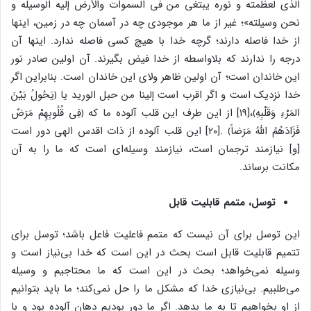
الذی لعظمته و نوره یبتغی من فی السموات والأرض إلیه الوسیله و
نحن وسیلته»؛ غیر از ما هر موجودی چه در آسمان چه در زمین، اینها
از خدا فاصله دارند؛ گرچه خدا با هیچ کسی فاصله ندارد. اینها آن
درجه را ندارند که بلاواسطه از خدا فیض بگیرند. آن اولین صادر نور
این خاندان است؛ آن اولین ظاهر ولای این خاندان است. بنابراین اگر
خدا نزدیک است و اگر اقرب است إلینا من حبل الورید یا ﴿یَحُولُ بَیْنَ
المَرْءِ وَقَلْبِهِ﴾،[۱۹] از این طرف این قلب آلوده ما که ﴿فِی قُلُوبِهِمْ مَرَضٌ
فَزَادَهُمُ اللّهُ مَرَضاً﴾ .[۲۰] این قلب آلوده از ذات اقدس الهی دور است
[و] نیازمند ترجمان است، نیازمند وسیله‌ای است که ما را به آن
مکانت برساند.
توسل، متمم قابلیت قابل
این توسل برای آن نیست که متمم فاعلیت فاعل باشد؛ توسل برای
تتمیم قابلیت قابل است بحث در این است که خدا بی‌نیاز است و
وسیله نمی‌خواهد؛ بحث در این است که ما محتاجیم و وسیله
می‌طلبیم. بی‌نیازی خدا که مشکل ما را حل نمی‌کند؛ ما باید بتوانیم
از او بخواهیم تا به ما بدهد. اگر ما دور بودیم دهان آلوده بود و با