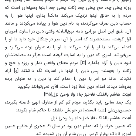
روزه یعنی چه، حج یعنی چه، زکات یعنی چه، اینها وسیله‌ای است که
مردم را به خالق اینها نزدیک می‌کند مالک! بدان، اینها هوا را به
حساب دین صرف می‌کردند، به نام دین هوا را پیاده می‌کردند و مانند
آن. طبق این اصل نورانی نامه نهج‌البلاغه وقتی دین در اسارت امویان
قرار گرفت، مستحضرید که اسیر را آن امیر در چنگال خود دارد یا او را
اعدام می‌کند یا او را آزاد می‌کند یا او را به عنوان برده می‌گیرد و
می‌فروشد. اموی که دین را به اسارت گرفته است هرگز به مصلحتشان
نبود دین را آزاد بگذارد [تا] مردم معنای واقعی نماز و روزه و حج و
زکات را بفهمند؛ پس دین را اینها در اسارت نگه داشتند [و] آزاد
نکردند. ماند دو امر یا دین را اعدام کند یا دین را به عنوان برده
بفروشد دیدند اعدام دین فعلاً زود است، الآن نمی‌توانند بگویید.
لَعِبَت هاشم بالمُلک فلاخبرُ جاءَ وَلا وَحیُ نزل[۳۵]
یک چند سالی باید بگذرد، مردم کم کم از معارف الهی فاصله بگیرند،
حسین‌بن‌علی [علیه السلام] در خونش بغلطد تا حاکم شام بگوید:
لَعِبَت هاشم بالمُلک فلا خبرُ جاءَ وَلا وَحیُ نزل
که همین حرف را که اعدام دین بود در سال ۶۱ هجری از حلقوم همین
اموی ناپاک برفراز کرسی زرین شام آن روز شنیده شد.