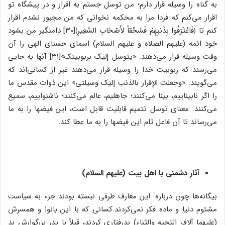
به گناه را وسیله قرار دارم؛ من توسل جستم به اقرار و در پیشگاه تو
اقرار می‌کنم که فردا مرا به محکمه نخوانی که من مجبور نشدم اقرار
کنم تا ﴿فَاعْتَرَفُوا بِذَنبِهِمْ فَسُحْقاً لأَصْحَابِ السَّعِیرِ﴾[۳۰] دامنگیر من بشود
خود ائمه (علیهم الصلاه و علیهم السلام) اسمای حسنای الهی را آن
وقت وسیله قرار می‌دهند: «یتوسل إلیک بربوبیتک»[۳۱] آنها به جایی
می‌رسند که ربوبیت خدا را وسیله قرار می‌دهند غیر از کسانی‌اند که
می‌گویند: «وجعلت الإقرار بالذنب إلیک وسیلتی» این ذوات مقدس ما
را اگر نابیناییم، بینا می‌کنند؛ جاهلیم، عالم می‌کنند؛ ناشنواییم، سمیع
می‌کنند. معنای توسل تتمیم قابلیت قابل است، این فیضها را به ما
می‌رساند تا آن فاعل تام این فیضها را به ما عطا کند.
آثار دشمنی با اهل بیت (علیهم السلام)
بیگانه‌ها چون دربارهٴ این معارف طرفی نبسته بودند جزء به سیاست
مشئوم دنیا و ماده فکر نمی‌کردند.کسانی که با این بانوا و همسرش
(علیهما آلاف التحیه والثناء) بدرفتاری کردند، قبلاً با پدر بزرگوارش بد