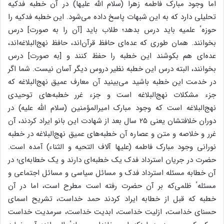
اما وجود مبارک فاطمه زهرا (سلام الله علیها) در آن خطبه فدکیه
تحلیلی دارد که به این شبهات پاسخ داده می‌شود. این خطبه فدکیه را
حوزهٴ علمیه باید درس بدهد؛ طلاب باید [آن را به صورت] درس
بخوانند. همان طوری که عده‌ای حافظ قرآن‌اند، حافظ نهج‌البلاغه‌اند،
عده‌ای هم بکوشند این خطبه را حفظ کنند و [به صورت] درس
بخوانند، البته درس این خطبه نظیر دروس دیگر آسان نیست. شما اگر
در خدمت این خطبه باشید می‌بینید آن معارف عمیق نهج‌البلاغه که
جزء مشکلات نهج‌البلاغه است و جزء غرر خطبه‌های توحیدی
نهج‌البلاغه است که وجود مبارک امیرالمؤمنین (سلام الله علیه) در
دوران خلافتشان یعنی ۲۵ سال بعد از شهادت این بانو ایراد کردند، آن
غرر و خلاصه و متن و عصاره آن خطبه‌های عمیق نهج‌البلاغه در خطبه
نورانی وجود مبارک فاطمه (علیها آلاف التحیه و الثناء) آمده است.
حضرت در جریان استرداد فدک یک خطبه‌ای دارند و یک خطابه‌ای؛ در
آن خطابه مسئله استرداد فدک و مسائل سیاسی و مسائل اجتماعی و
مسئلهٴ ظلمی‌که بر آن حضرت رفته است مطرح است، اما در آن
خطبه که قبل از خطابه ایراد کردند حمد خداست، تشریح اسمای
حسنای خداست، ازلیت خداست، ابدیت خداست، سرمدیت خداست