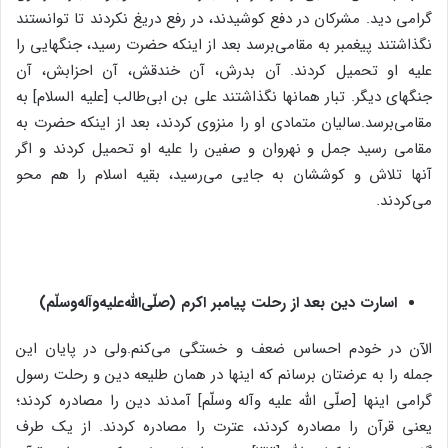
گرامی دید. مشرکان در دفع کوشیدند، در رفع دریغ نکردند تا توانستند
نگذاشتند پیغمبر به مقامی‌برسد بعد از اینکه حضرت رسید، جنگهایی را
علیه او تحمیل کردند. آن بدرش، آن خندقش، آن احزابش، آن
جنگهای دیگر. تبار همانها نگذاشتند علی بن ابی‌طالب [علیه السلام] به
مقامی‌برسد.سالیان متمادی او را منزوی کردند، بعد از اینکه حضرت به
مقامی رسید جمل و نهروان و صفین را علیه او تحمیل کردند و اگر
آنها تلاش و کوششان به جایی می‌رسید، بقیه اسلام را هم محو
می‌کردند.
اسارت دین بعد از رحلت پیامبر اکرم (صلّی‌الله‌علیه‌وآله‌وسلّم)
الآن در خودم احساس ضعف و خستگی می‌کنم.ولی در پایان این
جمله را به عرضتان برسانم که اینها در همان طلیعه دین و رحلت رسول
گرامی اینها [صلّی الله علیه وآله وسلّم] آمدند دین را مصادره کردند؛
یعنی قرآن را مصادره کردند، عترت را مصادره کردند. از یک طرف