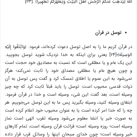
اللَّهُ لِیُذْهِبَ عَنکُمُ الرِّجْسَ أَهْلَ البَیْتِ وَیُطَهِّرَکُمْ تَطْهِیراً﴾ .[۲۳]
توسل در قرآن
در قرآن کریم ما را به اصل توسل دعوت کرده‌اند، فرمود: ﴿وَابْتَغُوا إِلَیْهِ
الوَسِیلَهَ﴾؛[۲۴] یعنی برای اینکه به خدا نزدیک شوید توسل بجویید.
این یک عام و یا مطلقی است که نسبت به مصادیق خود حجت است
و چون هیچ عام یا مطلقی مصداق خود را ثابت نمی‌کند؛ هرگز
نمی‌شود به این عموم یا اطلاق تمسک کرد و گفت پس توسل به آن
ذوات قدسی محبوب است. توسل را باید قبلاً ثابت کرد که چه چیز
وسیله است، بعد گفت این شیء وسیله است و خدا در قرآن فرمود:
ابتغای وسیله کنید، وسیله بگیرید پس ما به این توسل می‌جوییم. هر
چه را که خدا امر کرده است یا به عنوان محبوب خود اعلام کرده است
به صورت خبر یا انشا معلوم می‌شود وسیله تقرب الهی است نماز
وسیله است؛ روزه وسیله است؛ قرائت قرآن وسیله است، تمام کارهای
خیر وسیله است؛ چون خدای سبحان اینها را وسائل قرب قرار داده