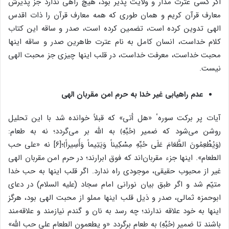
اگر کسی عترت مدار و ولایت پذیر بود، هیچ راهی ندارد جز پذیرش
معارف قرآن کریم و همان طوری که همه معارف قرآن را ذات اقدس
الهی تدوین کرده است، تضمین کرده است، صدر و ساقه این کتاب
کلام خداست، انسان کامل به نام عترت طاهرین صدر و ساقه اینها
محبت خداست، معرفت خداست، در قلب اینها چیزی جز محبت الهی
نیست.
عدم راهیابی غیر خدا به حرم امن مقربان الهی
آیات پر برکت سورهٴ «هل أتی» که قبلاً خوانده شد با این تحلیل
روشن می‌شود که ضمیر ﴿حُبِّهِ﴾ به الله بر می‌گردد؛ نه به طعام:
﴿وَیُطْعِمُونَ الطَّعَامَ عَلَی حُبِّهِ مِسْکِیناً وَیَتِیماً وَأَسِیراً﴾؛[۶] نه «علی حب
الطعام». اینها جزء مقربان‌اند که فوق ابرارند؛ در حرم امن مقربان الهی
غیر از محبوب حقیقی، موجودی راه ندارد. اگر قلب اینها به حب خدا
متیّم شد و اگر طبق بیان نورانی امام سجاد (علیه السلام) در دعای
ابوحمزه ثمالی، صدر و ذیل قلب اینها مملو از محبت الهی بود، هرگز
اینها به خود علاقه ندارند؛ چه رسد به نان و گندم نیازمند و علاقه‌مند
باشند تا ضمیر ﴿حُبِّهِ﴾ به طعام برگردد «و یطعمون الطعام علی حب الله»