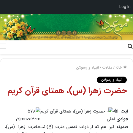
Log In
جستجو
برای
خانه
/
مقالات
/
انبیاء و رسولان
انبیاء و رسولان
حضرت زهرا (س)، همتای قرآن کریم
آیت الله
جوادی آملی
صدیقه کبرا هم که از ذوات قدسی عترت (ع)اند،