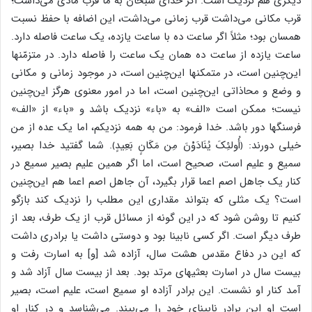
دیگری هم نزدیک است. اگر خدای سبحان به ما قرب مادی می‌داشت؛
قرب مکانی می‌داشت قرب زمانی می‌داشت، این اضافه با حفظ نسبت
همسان بود؛ مثلاً اگر ساعت ده با ساعت یازده، یک ساعت فاصله دارد.
ساعت یازده از ساعت ده همان یک ساعت را فاصله دارد. در متزمّنها
این‌چنین است، در متمکنها این‌چنین است، در موجود زمانی و مکانی
و وضع و محاذاتی این‌چنین است، اما در امور معنوی هرگز این‌چنین
نیست؛ ممکن است «الف» به «باء» نزدیک باشد و «باء» از «الف»
فرسنگها دور باشد. خدا فرمود: من به همه نزدیکم، اما یک عده از من
خیلی دورند: ﴿أُولئِکَ یُنَادَوْنَ مِن مَکَانٍ بَعِیدٍ﴾. شما گفتید خدا بصیر،
سمیع و علیم است، صحیح است، اما اگر همین علیم بصیر سمیع در
کنار یک جاهل اصم اعما قرار بگیرد، آن جاهل اصم اعما هم این‌چنین
است؟ یک مثلی که بتواند مقداری این مطلب را نزدیک کند بازگو
کنیم تا روشن شود که در این گونه از مسائل قرب از یک طرف، بعد از
طرف دیگر است. اگر کسی نابینا بود و دوستی داشت یا برادری داشت
که این در دفاع مقدس هشت سال، آزاده شد [و] به اسارت رفت و
بیست سال در اسارت بعثیهای مرتد بود. بعد از بیست سال آزاد شد و
آمد کنار او نشست. این برادر آزاده او سمیع است، علیم است، بصیر
است او این برادر نابینای خود را می‌بیند. می‌شناسد و در کنار او