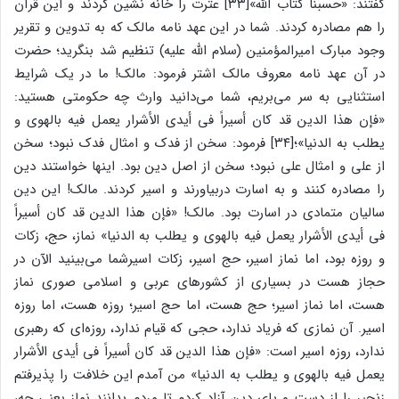
گفتند: «حسبنا کتاب الله»[۳۳] عترت را خانه نشین کردند و این قرآن
را هم مصادره کردند. شما در این عهد نامه مالک که به تدوین و تقریر
وجود مبارک امیرالمؤمنین (سلام الله علیه) تنظیم شد بنگرید؛ حضرت
در آن عهد نامه معروف مالک اشتر فرمود: مالک! ما در یک شرایط
استثنایی به سر می‌بریم، شما می‌دانید وارث چه حکومتی هستید:
«فإن هذا الدین قد کان أسیراً فی أیدی الأشرار یعمل فیه بالهوی و
یطلب به الدنیا»؛[۳۴] فرمود: سخن از فدک و امثال فدک نبود؛ سخن
از علی و امثال علی نبود؛ سخن از اصل دین بود. اینها خواستند دین
را مصادره کنند و به اسارت دربیاورند و اسیر کردند. مالک! این دین
سالیان متمادی در اسارت بود. مالک! «فإن هذا الدین قد کان أسیراً
فی أیدی الأشرار یعمل فیه بالهوی و یطلب به الدنیا» نماز، حج، زکات
و روزه بود، اما نماز اسیر، حج اسیر، زکات اسیرشما می‌بینید الآن در
حجاز هست در بسیاری از کشورهای عربی و اسلامی صوری نماز
هست، اما نماز اسیر؛ حج هست، اما حج اسیر؛ روزه هست، اما روزه
اسیر. آن نمازی که فریاد ندارد، حجی که قیام ندارد، روزه‌ای که رهبری
ندارد، روزه اسیر است: «فإن هذا الدین قد کان أسیراً فی أیدی الأشرار
یعمل فیه بالهوی و یطلب به الدنیا» من آمدم این خلافت را پذیرفتم
زنجیر را از دست و پای دین آزاد کردم تا مردم بدانند نماز یعنی چه،