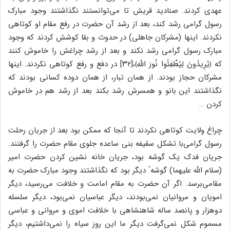
عهدی کردند. صنادید قریش تا می‌توانستند نگذاشتند وجود مبارک
رسول گرامی رشد کند، بعد از رشد آن حضرت در رفع مقام او کوتاهی
نکردند. اینها (مشرکان جاهلی) در حدوث و بقا کوشش کردند که وجود
مبارک رسول گرامی رشد نکند و بعد از رشد چراغش را خاموش کنند
که ﴿یُرِیدُونَ لِیُطْفِئُوا نُورَ اللَّهِ﴾،[۳۲] در دفع و رفع کوتاهی نکردند. اینها
مشرکان حجاز بودند. از همان تبار، از همان دوده کسانی بودند که
نگذاشتند این بانو و همسرش رشد بکند بعد از رشد هم در خاموش
کردن …
چراغ ولایت کوتاهی نکردند تا آنجا که ممکن بود بعد از جریان رحلت
رسول گرامی‌با تشکل سقیفه بنی ساعده جلوی مقام حضرت را گرفتند.
جریان فدک یک گوشه بود، جریان خانه نشین کردن حضرت امیر
(سلام الله علیهما) گوشهٴ دیگر بود که نگذاشتند وجود مبارک حضرت به
مقامی‌برسد. اگر آن حضرت به مقام امامت و خلافت می‌رسید، دیگر
امویان و مروانیان نمی‌بودند، دیگر عباسیان نمی‌بود، دیگر سلسله
دوهزار و پانصد ساله شاهنشاهی با خلافت اموی و مروانی و عباسی
مسموم شکل نمی‌گرفت دیگر ما این روز سیاه را نمی‌داشتیم، دیگر