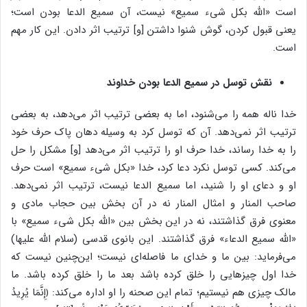
است «الله بکل شیء سمیع» نیست، آن سمیع الدعا بودن است؛
یعنی قبول کردن، گوش شنوا داشتن [و] ترتیب اثر دادن. این کار مهم
است.
نقش توسل در سمیع الدعا بودن خداوند
خدا ناله همه را می‌شنود، اما به بعضی ترتیب اثر می‌دهد، به بعضی
ترتیب اثر نمی‌دهد. آن که توسل کرد به وسیله دهان پاک حرف خود
را به خدا رساند، خدا حرف او را ترتیب اثر می‌دهد [و] مشکل را حل
می‌کند. کسی توسل نکرد دعا کرد، خدا «بکل شیء سمیع» است حرف
او و دعای او را شنید، اما سمیع الدعا نیست، ترتیب اثر نمی‌دهد.
صاحب المنار و امثال المنار نه در آن بخش بین حجاب مادی و
معنوی فرق گذاشتند، نه در این بخش بین «الله بکل شیء سمیع» با
«الله سمیع الدعاء» فرق گذاشتند. این بانوی قدسی (سلام الله علیها)
می‌فرماید: بین ما و خدای ما فاصله‌ای نیست؛ این‌چنین نیست که
خدا اول چیزهایی را خلق کرده باشد بعد ما را خلق کرده باشد. ما
مالک چیزی هم نیستیم؛ تمام این صحنه را او اداره می‌کند: ﴿إِنَّمَا یُرِیدُ