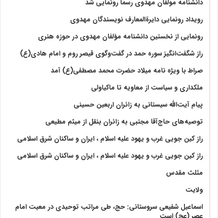
دانشنامه مولفان مهدوی رسما رونمایی شد
رویداد رونمایی دایرةالمعارف نویسندگان مهدوی
رونمایی از نخستین دانشنامه مؤلفان مهدوی در حوزه هنری
راز شگفت‌انگیز سوره حمد در گفت‌وگوی قیصر روم و امام هادی(ع)
صراط با ویژه نامه میلاد حضرت محمد مصطفی(ع) آمد
ملکداری و سیاست از معاویه تا ماکیاولی
پیام آیت‌الله سیستانی به زائران اربعین حسینی
توصیه‌های حاج‌آقا مجتبی به زائران بنقل از میثم مطیعی
راز کین جویی غرب و یهود علیه اسلام ، ایران و ساکنان شرق اسلامی
راز کین جویی غرب و یهود علیه اسلام ، ایران و ساکنان شرق اسلامی
مثلث مقدس
ولايت‏
اسماعیل شفیعی سروستانی: حج، طی مراتب توحیدی در معیت امام
عصر (عج) است