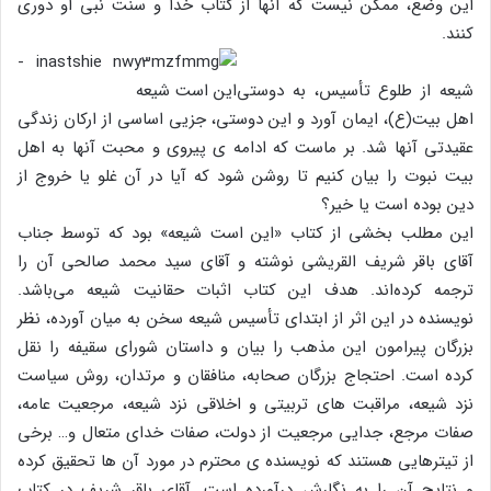
این وضع، ممکن نیست که آنها از کتاب خدا و سنت نبی او دوری
کنند.
شیعه از طلوع تأسیس، به دوستی
اهل بیت(ع)، ایمان آورد و این دوستی، جزیی اساسی از ارکان زندگی
عقیدتی آنها شد. بر ماست که ادامه ی پیروی و محبت آنها به اهل
بیت نبوت را بیان کنیم تا روشن شود که آیا در آن غلو یا خروج از
دین بوده است یا خیر؟
این مطلب بخشی از کتاب «این است شیعه» بود که توسط جناب
آقای باقر شریف القریشی نوشته و آقای سید محمد صالحی آن را
ترجمه کرده‌اند. هدف این کتاب اثبات حقانیت شیعه می‌باشد.
نویسنده در این اثر از ابتدای تأسیس شیعه سخن به میان آورده، نظر
بزرگان پیرامون این مذهب را بیان و داستان شورای سقیفه را نقل
کرده است. احتجاج بزرگان صحابه، منافقان و مرتدان، روش سیاست
نزد شیعه، مراقبت های تربیتی و اخلاقی نزد شیعه، مرجعیت عامه،
صفات مرجع، جدایی مرجعیت از دولت، صفات خدای متعال و… برخی
از تیترهایی هستند که نویسنده ی محترم در مورد آن ها تحقیق کرده
و نتایج آن را به نگارش درآورده است. آقای باقر شریف در کتاب