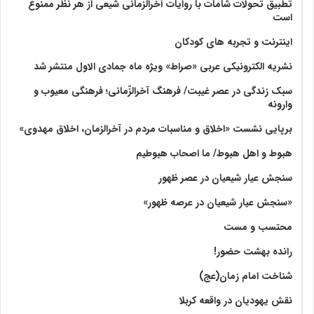
تطبیق تحولات شامات با روایات آخرالزمانی شیعی از هر نظر ممنوع
است
اینترنت و تجربه های کودکان
نشریه الکترونیکی عربی «صراط» ویژه ماه جمادی الاول منتشر شد
سبک زندگی در عصر غیبت/ فرهنگ آخرالزّمانی؛ فرهنگی معیوب و
وارونه
برپایی نشست «اخلاق و مناسبات مردم در آخرالزمان، اخلاق مهدوی»
هبوط و اهل هبوط/ ما اصحاب هبوطیم
سنجش عیار شیعیان در عصر ظهور
«سنجش عیار شیعیان در عرصه ظهور»
محتسب و مست
رانده بهشت‌ حضور!
شناخت امام زمان(عج)
نقش یهودیان در واقعه کربلا