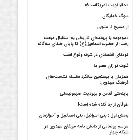
«حالا نوبت آمریکاست!»
سوگ خدایگان
از مسیح تا منجی
«موعود» با پرونده‌ای تاریخی به استقبال مبعث
رفت: از حضرت اسماعیل(ع) تا پایان خلفای سه‌گانه
کودتای اقتصادی در شرف وقوع است
فلوت نوازان عصر ما
همزمان با بیستمین سالگرد سلسله نشست‌های
فرهنگ مهدوی:‌
پایتختی قدس و یهودیت صهیونیستی
طوفان از جا کنده شده است!
بخش اول : بنی اسرائیل، بنی اسماعیل و آخرالزمان
مراسم رونمایی از دانش نامه مولفان مهدوی در
شبکه چهار