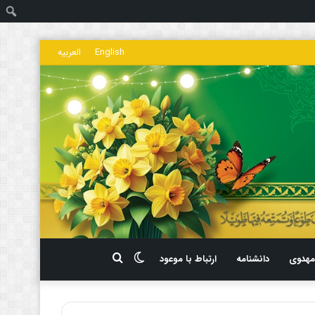
ج
English
العربیه
تغییر
جستجو
هدوی
دانشنامه
ارتباط با موعود
پوسته
برای