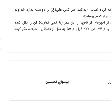
فه کرده است: «بدانید، هر کس علی(ع) را دوست بدارد خداوند
ه اجابت می‌رساند».
یخ صدوق(ره) در کتاب فضائل الشیعه، ص ۴۵، ح ۱، از ابورجاء، از نافع، از ابن عمر (با کمی تفاوت) آن را نقل کرده
است و مجلسی(ره) در بحارالأنوار، ج ۷، ص ۲۲۱، ح ۱۳۳ و ج ۳۴، ص ۲۷۷ ذیل ح ۵۵ به نقل از فضائل الشیعـه ذکر کرده
ر
پيشواي نخستين