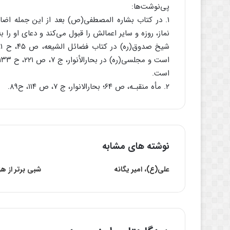
پی‌نوشت‌ها:‌
۱. در کتاب بشاره المصطفی(ص) بعد از این جمله اضا
نماز، روزه و سایر اعمالش را قبول می‌کند و دعای او را ب
ش
است.
۲. مأه منقبـه، ص ۶۴؛ بحارالانوار، ج ۷، ص ۱۱۴، ح۸۹.
نوشته های مشابه
علی(ع)، امیر یگانه
شبی برتر از هزا