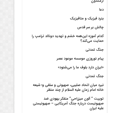
آرمگدون
دعا
بنرد فیزیک و متافیزیک
چالش بر سر قدس
کدام آموزه این‌همه خشم و تهدید دونالد ترامپ را
حمایت می‌کند؟
جنگ تمدنی
پیام نوروزی موسسه موعود عصر
«ایران دارد بلوف ما را می‌شنود»
جنگ تمدنی
نبرد میان اتحاد صلیبی، صهیونی و سلفی و؛ شیعه
خانه امام زمان علیه السلام از چند منظر
توییت ” آلون میزراحی” متفکر یهودی ضد
صهیونیست درباره جنگ آمریکایی – صهیونیستی
علیه ایران