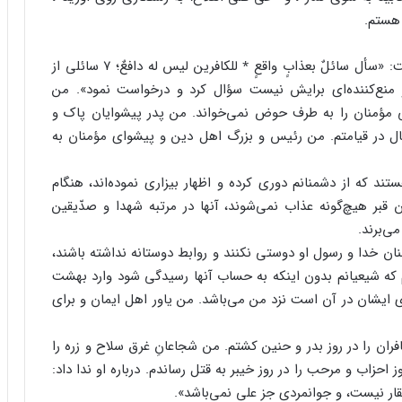
 هستم.
من کسی هستم که بر دشمنانم این آیه نازل گشته است: «سأل سائلٌ بعذابٍ واقعٍ ٭ للکافرین لیس له دافعٌ؛ ۷ سائلی از
منع‌کننده‌ای برایش نیست سؤال کرد و درخواست نمود». من
 مؤمنان را به طرف حوض نمی‌خواند. من پدر پیشوایان پاک و
 در قیامتم. من رئیس و بزرگ اهل دین و پیشوای مؤمنان به
 که از دشمنانم دوری کرده و اظهار بیزاری نموده‌اند، هنگام
 قبر هیچ‌گونه عذاب نمی‌شوند، آنها در مرتبه شهدا و صدّیقین
ی‌برند.
ن خدا و رسول او دوستی نکنند و روابط دوستانه نداشته باشند،
 که شیعیانم بدون اینکه به حساب آنها رسیدگی شود وارد بهشت
 ایشان در آن است نزد من می‌باشد. من یاور اهل ایمان و برای
فران را در روز بدر و حنین کشتم. من شجاعانِ غرق سلاح و زره را
 احزاب و مرحب را در روز خیبر به قتل رساندم. درباره او ندا داد:
الفقار نیست، و جوانمردی جز علی نمی‌باشد».