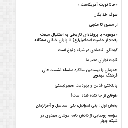
«حالا نوبت آمریکاست!»
سوگ خدایگان
از مسیح تا منجی
«موعود» با پرونده‌ای تاریخی به استقبال مبعث
رفت: از حضرت اسماعیل(ع) تا پایان خلفای سه‌گانه
کودتای اقتصادی در شرف وقوع است
فلوت نوازان عصر ما
همزمان با بیستمین سالگرد سلسله نشست‌های
فرهنگ مهدوی:‌
پایتختی قدس و یهودیت صهیونیستی
طوفان از جا کنده شده است!
بخش اول : بنی اسرائیل، بنی اسماعیل و آخرالزمان
مراسم رونمایی از دانش نامه مولفان مهدوی در
شبکه چهار