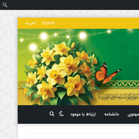
ج
English
العربیه
تغییر
جستجو
هدوی
دانشنامه
ارتباط با موعود
پوسته
برای