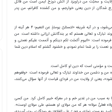
لایت و محبّت من درآویزد از آتش دوزخ ایمن است من قاتل
ج شدگان از دین یعنی خوارجم، و من کشنده کافرانم، من پدر
من آن کسی هستم که فردای قیامت از ولایتم سؤال می‌شود، و در آیه شریفه «لتسئلنّ یومئذٍ عن النعیم؛ ۴ هر آینه از
ند تبارک و تعالی هستم که بر بندگانش ارزانی داشته است. من
رموده است:‌ «الیوم أکملت لکم دینکم و أتممت علیکم نعمتی و
 شما را کامل کردم و نعمت را بر شما تمام نمودم، و خشنود گشتم که اسلام دین شما
ت و مؤمنی است که دین او کامل است.
من و دشمن من خداوند تبارک و تعالی فرموده است: «وقفوهم
آنها پرسش شود»، یعنی از ولایت من در فردای قیامت از آنها سؤال می‌کنند،
 به سبب من در غدیر خم و در معرکه خیبر کامل کرد. من کسی
ه فعلیٌّ مولاه؛ هر که من مولای او هستم، علی مولای اوست».
ید به سوی نماز»، و «حیّ علی الفلاح؛ به رستگاری روی آورید»،