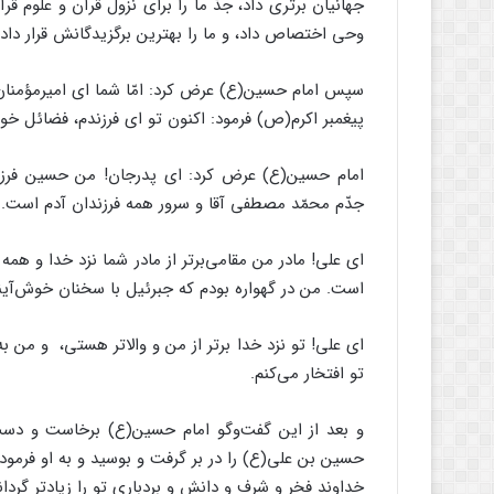
جهانیان برتری داد، جدّ ما را برای نزول قرآن و علوم 
وحی اختصاص داد، و ما را بهترین برگزیدگانش قرار داد
سپس امام حسین(ع) عرض کرد: امّا شما ای امیرمؤمنا
پیغمبر اکرم(ص) فرمود: اکنون تو ای فرزندم، فضائل خود
امام حسین(ع) عرض کرد: ای پدرجان! من حسین فرزند عل
جدّم محمّد مصطفی آقا و سرور همه فرزندان آدم است.
ای علی! مادر من مقامی‌برتر از مادر شما نزد خدا و همه م
است. من در گهواره بودم که جبرئیل با سخنان خوش‌آیند
ای علی! تو نزد خدا برتر از من و والاتر هستی، ‌ و من
تو افتخار می‌کنم.
و بعد از این گفت‌وگو امام حسین(ع) برخاست و دس
حسین بن علی(ع) را در بر گرفت و بوسید و به او فرمود:‌
خداوند فخر و شرف و دانش و بردباری تو را زیادتر گرداند 