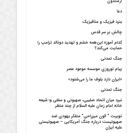
آرمگدون
دعا
بنرد فیزیک و متافیزیک
چالش بر سر قدس
کدام آموزه این‌همه خشم و تهدید دونالد ترامپ را
حمایت می‌کند؟
جنگ تمدنی
پیام نوروزی موسسه موعود عصر
«ایران دارد بلوف ما را می‌شنود»
جنگ تمدنی
نبرد میان اتحاد صلیبی، صهیونی و سلفی و؛ شیعه
خانه امام زمان علیه السلام از چند منظر
توییت ” آلون میزراحی” متفکر یهودی ضد
صهیونیست درباره جنگ آمریکایی – صهیونیستی
علیه ایران