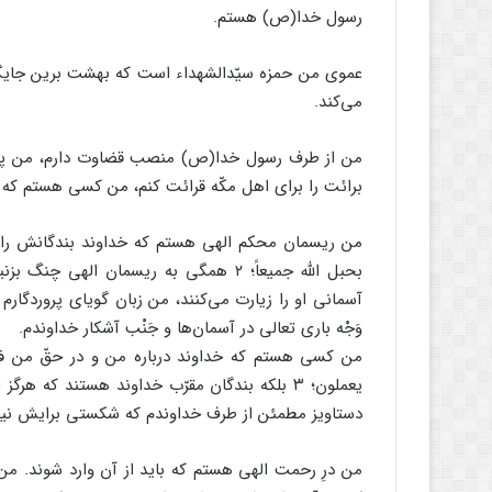
رسول خدا(ص) هستم.
عموی من حمزه سیّدالشهداء است که بهشت برین جایگاه 
می‌کند.
من از طرف رسول خدا(ص) منصب قضاوت دارم، من پرچم
برائت را برای اهل مکّه قرائت کنم، من کسی هستم که خد
من ریسمان محکم الهی هستم که خداوند بندگانش را در
بحبل الله جمیعاً؛ ۲ همگی به ریسمان ا
آسمانی او را زیارت می‌کنند، من زبان گویای پروردگار
وَجْه باری تعالی در آسمان‌ها و جَنْب آشکار خداوندم.
من کسی هستم که خداوند درباره من و در حقّ من فرمو
یعملون؛ ۳ بلکه بندگان مقرّب خداوند هستند که ه
دستاویز مطمئن از طرف خداوندم که شکستی برایش نیست
من درِ رحمت الهی هستم که باید از آن وارد شوند. م