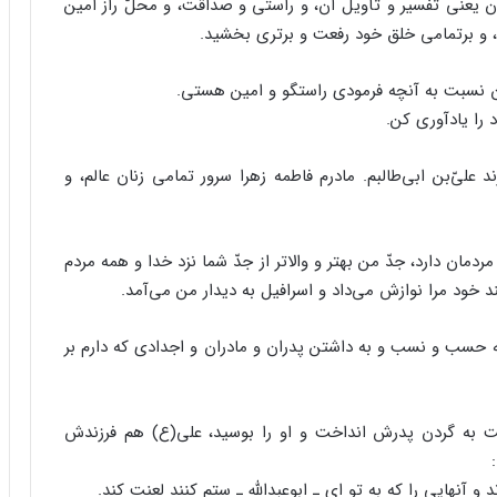
قرآن یعنی تفسیر و تأویل آن، و راستی و صداقت، و محلّ راز امین
، و برتمامی خلق خود رفعت و برتری بخشید.
ن نسبت به آنچه فرمودی راستگو و امین هستی.
 را یادآوری کن.
یّ‌بن ابی‌طالبم. مادرم فاطمه زهرا سرور تمامی زنان عالم، و
ردمان دارد، جدّ من بهتر و والاتر از جدّ شما نزد خدا و همه مردم
 خود مرا نوازش می‌داد و اسرافیل به دیدار من می‌آمد.
 به حسب و نسب و به داشتن پدران و مادران و اجدادی که دارم بر
ت به گردن پدرش انداخت و او را بوسید، علی(ع) هم فرزندش
و آنهایی را که به تو ای ـ ابوعبدالله ـ ستم کنند لعنت کند.