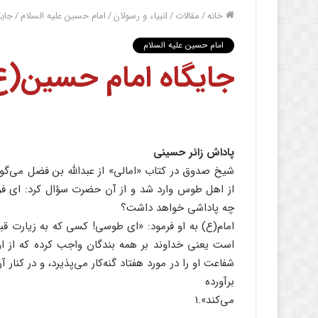
خانه
/
مقالات
/
انبیاء و رسولان
/
امام حسین علیه السلام
/
جایگ
امام حسین علیه السلام
جایگاه امام حسین(ع)
پاداش زائر حسینی
شیخ صدوق در کتاب «امالی» از عبدالله بن فضل می‌گوی
از اهل طوس وارد شد و از آن حضرت سؤال کرد: ای فرز
چه پاداشی خواهد داشت؟
امام(ع) به او فرمود: «ای طوسی! کسی که به زیارت قبر ا
است یعنی خداوند بر همه بندگان واجب کرده که از او ف
شفاعت او را در مورد هفتاد گنه‌‌کار می‌پذیرد، و در کنار
برآورده
می‌کند».1