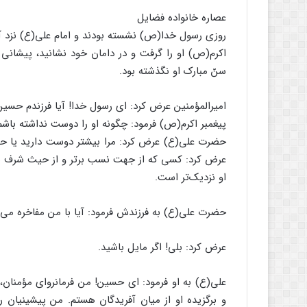
عصاره خانواده فضایل
روزی رسول خدا(ص) نشسته بودند و امام علی(ع) نزد آ
اکرم(ص) او را گرفت و در دامان خود نشانید، پیشانی 
سنّ مبارک او نگذشته بود.
امیرالمؤمنین عرض کرد:‌ ای رسول خدا! آیا فرزندم حسی
پیغمبر اکرم(ص) فرمود: چگونه او را دوست نداشته باشم
حضرت علی(ع) عرض کرد: مرا بیشتر دوست دارید یا ح
عرض کرد: کسی که از جهت نسب برتر و از حیث شرف بالا
او نزدیک‌تر است.
حضرت علی(ع) به فرزندش فرمود: آیا با من مفاخره می‌ک
عرض کرد:‌ بلی! اگر مایل باشید.
علی(ع) به او فرمود: ای حسین! من فرمانروای مؤمنان، 
و برگزیده او از میان آفریدگان هستم. من پیشینیان 