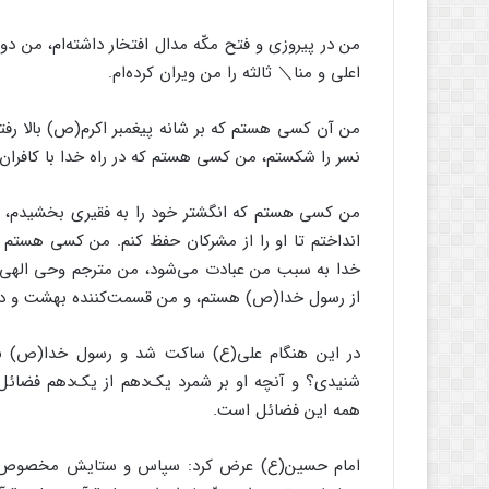
من در پیروزی و فتح مکّه مدال افتخار داشته‌ام، من دو
اعلی و منا＼ ثالثه را من ویران کرده‌ام.
من آن کسی هستم که بر شانه پیغمبر اکرم(ص) بالا رف
نسر را شکستم، من کسی هستم که در راه خدا با کافران ن
من کسی هستم که انگشتر خود را به فقیری بخشیدم، م
انداختم تا او را از مشرکان حفظ کنم. من کسی هستم
خدا به سبب من عبادت می‌شود، من مترجم وحی الهی 
از رسول خدا(ص) هستم، و من قسمت‌کننده بهشت و دو
در این هنگام علی(ع) ساکت شد و رسول خدا(ص) به ا
شنیدی؟ و آنچه او بر شمرد یک‌دهم از یک‌دهم فضائل او 
همه‌ این فضائل است.
امام حسین(ع) عرض کرد: سپاس و ستایش مخصوص خدا