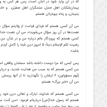
که در آن وارد شود در امان است، پس هر کس به و
پیمان‌شکنان اهل جمل، ستمگران اهل صفیّن، ‌ و خار
یتیمان، و پناه بیوه‌زنان هستم.
نعمت‌ها در آن روز سؤال می‌شوید»، من آن نعمت خداو
کسی هستم که پروردگار عالم درباره من و در شأن من ف
رضیت لکم الإسلام دیناً؛ ۵ امروز دین
باشد».
پس کسی که مرا دوست داشته باشد مسلمان واقعی اس
من کسی هستم که به سبب من هدایت شدید، و درباره 
إنّهم مسؤولون؛ ۶ ایشان را نگهدارید تا از 
من آن «خبر بزرگ» هستم.
من کسی هستم که خداوند تبارک و تعالی دین خود را
هستم که رسول خدا(ص) درباره‌ام فرمود: «من کنت مولا
من روح نماز مؤمن و مقصود از «حیّ علی الصلا＼؛ بشتاب