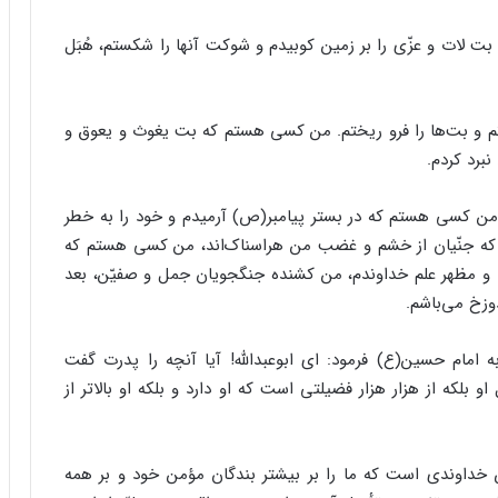
 بت لات و عزّی را بر زمین کوبیدم و شوکت آنها را شکستم، هُبَل
تم و بت‌ها را فرو ریختم. من کسی هستم که بت یغوث و یعوق و
برد کردم.
ن کسی هستم که در بستر پیامبر(ص) آرمیدم و خود را به خطر
 که جنّیان از خشم و غضب من هراسناک‌اند، من کسی هستم که
و مظهر علم خداوندم، من کشنده جنگجویان جمل و صفیّن، بعد
زخ می‌باشم.
مام حسین(ع) فرمود: ای ابوعبدالله! آیا آنچه را پدرت گفت
بلکه از هزار هزار فضیلتی است که او دارد و بلکه او بالاتر از
وندی است که ما را بر بیشتر بندگان مؤمن خود و بر همه