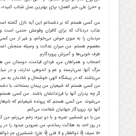
و «حیّ علی خیر العمل؛ برای بهترین عمل شتاب کنید»،
عذاب دردناک که برای کافران وقوعش حتمی است و 
مردمان را به سوی حوض می‌خوانم، و غیر از من کسی
معصوم هستم. من میزان عدالت و وسیله سنجش اعمال
طرف خوبی‌ها و آمرزش پروردگارم.
اصحاب و همراهان من، فردای قیامت، دوستان من هستند
مرگ آنها نمی‌ترسند و غم و اندوهی ندارند، و در میان
می‌باشند که در پیشگاه الهی خوشحال و شادمان به سر م
من کسی هستم که شیعیان من پیمان بسته‌اند، با دشمنا
گر چه پدران آنها یا فرزندانشان باشند. من کسی هستم
می‌شوند. من کسی هستم که پرونده شیعیانم که نام‌های
آنها نزد پروردگار جهانیان شفاعت می‌کنم.
من با دو شمشیر، ضربه و با دو نیزه، زخم می‌زنم، من کا
در روز احد به هلاکت رساندم، من عمروبن عبدود را در روز
«لا سیف إلّا ذوالفقار و لا فتی إلّا علیّ؛ شمشیری جز ذو