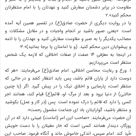
مقاومت در برابر دشمنان سفارش کنید و عهدتان را با امام منتظرتان
محکم کنید».2
یا در روایت دیگری از حضرت صادق(ع) در تفسیر همین آیه آمده
است: «یعنی صبور باشید بر انجام واجبات و در مقابل مشکلات و
مصائب یکدیگر را به صبر و مقاومت سفارش کنید و عهدتان را با ائمه
و پیشوایان دین محکم کنید. (و با امامتان پا برجا بمانید)».3
در اینجا به معرّفی ۱۴ صفت از صفات اخلاقی که لازمه یک شخص
منتظر است می‌پردازیم:
۱. ورع و رعایت محاسن اخلاقی: امام صادق(ع) می‌فرمایند: «هر که
دوست دارد از یاران قائم باشد، پس باید انتظار کشد و در حالی که
منتظر است، پارسایی و اخلاق نیک را در پیش گیرد. اگر (با چنین
حالتی) از دنیا برود و بعد از مرگ او، قائم(ع) قیام کند، همانند اجر
کسی را دارد که قائم را درک نموده است. پس (در کار و عمل) بکوشید
و منتظر باشید، گوارایتان باد ای جماعت مشمول رحمت».
آن حضرت می‌فرمایند: «صاحب این امر (امامت) غیبتی دارد که در آن
روزگار، دیندار همانند کسی است که خار مغیلان را با دست خویش
خُرد کند. امام سپس، اندکی خاموش ماند و آنگاه فرمود: صاحب این