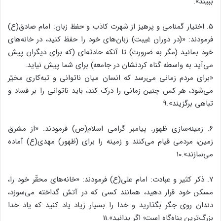
ببیند».
۵. اختیار گمنامی و پرهیز از شهرت کاذب و حفظ زبان: امام صادق(ع)
فرمودند: «(در دوران غیبت) زبان‌های خود را حفظ کنید، در خانه‌های
خود بمانید (مگر به ضرورت) تا آنکه حادثه‌ای (که برای دیگران پیش
می‌آید به واسطه گناه کردنشان در جامعه) برای شما پیش نیاید.
«برای مردم زمانی می‌رسد که انسان میان ناتوانی و تبه‌کاری مخیّر
می‌شود، هر کس چنین زمانی را درک کند، باید ناتوانی را بر فساد و
تباهی برگزیند».9
۶. زمینه‌سازی ظهور: پیامبر گرامی اسلام(ص) فرمودند: «از مشرق
زمین، مردمی قیام می‌کنند و زمینه را برای (ظهور) مهدی(ع) آماده
می‌سازند».10
۷. ذکر کثیر و عبادت: امام علی(ع) فرمودند: «خانه‌های محقّر خود را،
مسکن خود قرار دهید، همانند کسی که در آتش گداخته می‌سوزد،
دندان روی جگر بگذارید و خدا را بسیار زیاد یاد کنید که یاد خدا
بزرگ‌ترین پناه‌گاه است؛ اگر بدانید».11