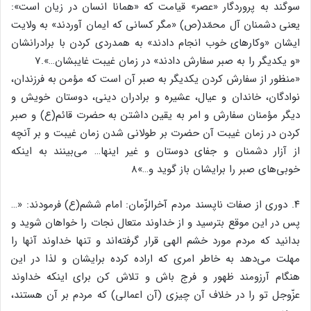
سوگند به پروردگار «عصر» قیامت که «همانا انسان در زیان است»:
یعنی دشمنان آل محمّد(ص) «مگر کسانی که ایمان آوردند» به ولایت
ایشان «وکارهای خوب انجام دادند» به همدردی کردن با برادرانشان
«و یکدیگر را به صبر سفارش دادند» در زمان غیبت غایبشان…».7
«منظور از سفارش کردن یکدیگر به صبر آن است که مؤمن به فرزندان،
نوادگان، خاندان و عیال، عشیره و برادران دینی، دوستان خویش و
دیگر مؤمنان سفارش و امر به یقین داشتن به حضرت قائم(ع) و صبر
کردن در زمان غیبت آن حضرت بر طولانی شدن زمان غیبت و بر آنچه
از آزار دشمنان و جفای دوستان و غیر اینها… می‌بینند به اینکه
خوبی‌های صبر را برایشان باز گوید و…»8
۴. دوری از صفات ناپسند مردم آخرالزّمان: امام ششم(ع) فرمودند: «…
پس در این موقع بترسید و از خداوند متعال نجات را خواهان شوید و
بدانید که مردم مورد خشم الهی قرار گرفته‌اند و تنها خداوند آنها را
مهلت می‌دهد به خاطر امری که اراده کرده برایشان و لذا در این
هنگام آرزومند ظهور و فرج باش و تلاش کن برای اینکه خداوند
عزّوجل تو را در خلاف آن چیزی (آن اعمالی) که مردم بر آن هستند،