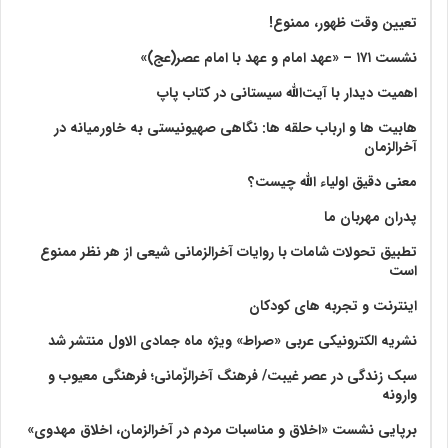
تعیین وقت ظهور، ممنوع!
نشست ۱۷۱ – «عهد امام و عهد با امام عصر(عج)»
اهمیت دیدار با آیت‌الله سیستانی در کتاب پاپ
هابیت ها و ارباب حلقه ها: نگاهی صهیونیستی به خاورمیانه در
آخرالزمان
معنی دقیق اولیاء الله چیست؟
پدران مهربان ما
تطبیق تحولات شامات با روایات آخرالزمانی شیعی از هر نظر ممنوع
است
اینترنت و تجربه های کودکان
نشریه الکترونیکی عربی «صراط» ویژه ماه جمادی الاول منتشر شد
سبک زندگی در عصر غیبت/ فرهنگ آخرالزّمانی؛ فرهنگی معیوب و
وارونه
برپایی نشست «اخلاق و مناسبات مردم در آخرالزمان، اخلاق مهدوی»