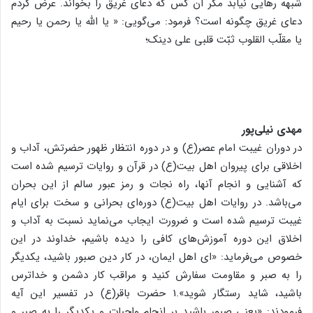
شبهه رهایی نیابد مگر آن کس که دعای غریق را بخواند. عرض کردم
دعای غریق چگونه است؟ فرمود: می‌گویی: « یا الله یا رحمن یا رحیم
یا مقلّب القلوب ثبّت قلبی علی دینک؛
مهدی نیلی‌پور
در دوران غیبت امام عصر(ع) و در دوره انتظار ظهور حضرتش، آداب و
اخلاقی برای پیروان اهل بیت(ع)‌ در قرآن و روایات ترسیم شده است
که آشنایی و انجام آنها، راه نجات و رمز عبور سالم از این بحران
می‌باشد. در روایات اهل بیت(ع) دوره‌ای بحرانی و سخت برای ایام
غیبت ترسیم شده است و ضرورت ایجاب می‌نماید نسبت به آداب و
اخلاق این دوره آموزش‌های کافی را دیده باشیم، خداوند در این
خصوص می‌فرماید: «ای اهل ایمان، در کار دین صبور باشید، یکدیگر
را به صبر و مقاومت سفارش کنید و مراقب کار دشمن و خداترس
باشید، شاید رستگار شوید».1 حضرت باقر(ع) در تفسیر این آیه
فرمودند: «یعنی صبور باشید بر انجام واجبات و یکدیگر را به صبر و