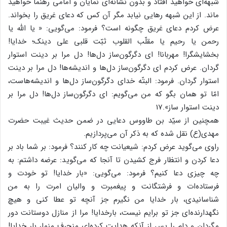
شبهه‌ای خواهید افتاد و بدون نشانه‌ای نمایان و امامی رهنما خواهید
ماند. از این شبهه رهایی نیابد مگر آن کس که دعای غریق را بخواند.
عرض کردم دعای غریق چگونه است؟ فرمود: می‌گویی: « یا الله یا
رحمن یا رحیم یا مقلّب القلوب ثبّت قلبی علی دینک؛ خدایا!
بخشایشگرا! مهربانا! ای دگرگون‌ساز دل‌ها! دل مرا بر دینت استوار
گردان. عرض کردم ای دگرگون‌ساز دل‌ها و اندیشه‌ها! دل مرا بر دینت
استوار گردان. فرمود: البتّه خدای دگرگون‌ساز دل‌ها و اندیشه‌هاست،
امّا تو همان بگو که من می‌گویم: ای دگرگون‌ساز دل‌ها! دل مرا بر
دینت استوار ساز».17
همچنین از سیّد بن طاووس دعایی در ضمن حدیث غیبت حضرت
مهدی(ع) نقل شده که به ذکر آن می‌پردازیم.
راوی می‌گوید عرض کردم: شیعیانت چه کار کنند؟ فرمود: بر شما باد بر
دعا کردن و انتظار فرج کشیدن تا آنجا که می‌گوید: عرضه داشتم: به
چه چیزی دعا کنیم؟ فرمود: می‌گویی: «بار خدایا! تو خودت و
فرستاده‌ات و فرشتگانت و پیغمبرت و والیان امرت را به من
شناسانیدی، بار خدایا من نگیرم جز آنچه تو عطا کنی و هیچ
نگهدارنده‌ای جز تو برایم نیست، بارخدایا! مرا از منازل دوستانت دور
مگردان و دلم را پس از آنکه هدایت کرده‌ای منحرف منما، بار خدایا!