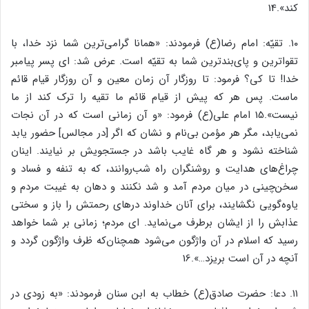
کند».14
۱۰. تقیّه: امام رضا(ع) فرمودند: «همانا گرامی‌ترین شما نزد خدا، با
تقواترین و پای‌بندترین شما به تقیّه است. عرض شد: ای پسر پیامبر
خدا! تا کی؟ فرمود: تا روزگار آن زمان معین و آن روزگار قیام قائم
ماست. پس هر که پیش از قیام قائم ما تقیه را ترک کند از ما
نیست».15 امام علی(ع) فرمود: «و آن زمانی است که در آن نجات
نمی‌یابد، مگر هر مؤمن بی‌نام و نشان که اگر [در مجالس] حضور یابد
شناخته نشود و هر گاه غایب باشد در جستجویش بر نیایند. اینان
چراغ‌های هدایت و روشنگران راه شب‌روانند، که به تنفه و فساد و
سخن‌چینی در میان مردم آمد و شد نکنند و دهان به غیبت‌ مردم و
یاوه‌گویی نگشایند، برای آنان خداوند درهای رحمتش را باز و سختی
عذابش را از ایشان برطرف می‌نماید. ای مردم؛ زمانی بر شما خواهد
رسید که اسلام در آن واژگون می‌شود همچنان‌که ظرف واژگون گردد و
آنچه در آن است بریزد…».16
۱۱. دعا: حضرت صادق(ع) خطاب به ابن سنان فرمودند: «به زودی در