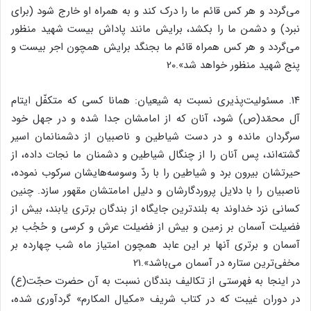
می‌گردد و هر کس قائم ما را درک کند و به همراه او خارج شود (برای
نبرد) و دشمن ما را بکشد، برایش مانند پاداش بیست شهید منظور
می‌گردد و هر کس همراه قائم ما بجنگد برایش همچون اجر بیست و
پنج شهید منظور خواهد شد».20
۱۴. مسئولیت‌پذیری نسبت به شیعیان: همانا کسی که متکفّل ایتام
آل محمّد(ص) شود، آنان که از امامشان جدا شده و در جهل خود
سرگردان مانده و در دست شیاطین و ناصبیان از دشمنانمان اسیر
گشته‌اند، پس آنان را از چنگال شیاطین و دشمنان ما نجات داده، از
حیرتشان بیرون برد و شیاطین را با ردّ وسوسه‌هایشان سرکوب نموده،
ناصبیان را با دلایل پروردگارشان و دلیل امامتشان مقهور سازد. چنین
کسانی نزد خداوند به بلندترین جایگاه از بندگان برتری یابند، بیش از
فضیلت آسمان بر زمین و بیش از فضیلت عرش و کرسی و حُجُب بر
آسمان و برتری آنها بر این عابد همچون امتیاز ماه شب چهارده بر
مخفی‌ترین ستاره در آسمان می‌باشد».21
در اینجا به فهرستی از تکالیف بندگان نسبت به آن حضرت حجّت(ع)
در دوران غیبت که در کتاب شریف «مکیال المکارم» گردآوری شده،