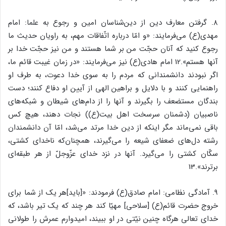
۸. گرفتن معارف دین از دین‌شناسان امین و رجوع به علما: امام
مهدی(ع) می‌فرمایند: «و امّا درباره اتّفاقات مهم، به راویان حدیث ما
رجوع کنید که آنان حجّت من بر شما هستند و من نیز حجّت خدا بر
آنها هستم».12 امام هادی(ع) نیز می‌فرمایند: «در زمان غیبت قائم ما،
اگر نبودند دانشمندانی که مردم را به سوی خدا دعوت، به طرف او
راهنمایی کنند و با دلایل و براهین الهی از آیین او دفاع کنند؛ دست
بندگان مستضعف را بگیرند و آنها را از دام‌های شیطان و شبکه‌های
ناصبیان (دشمنان سرسخت اهل بیت(ع)) نجات دهند، هیچ کس
باقی نمی‌ماند مگر اینکه از دین خدا مرتد می‌شد، امّا آن دانشمندان
رشته دل‌های ضعفای شیعه را می‌گیرند، همچنان‌که ناخدای کشتی،
سکّان کشتی را می‌گیرد. آنها در نزد خدای عزّوجلّ از هر طبقه‌ای
برترند».13
۹. آمادگی نظامی: امام صادق(ع) فرمودند: «[باید]هر یک از شما برای
خروج حضرت قائم(ع) [سلاحی] مهیّا کند هر چند که یک تیر باشد، که
خدای تعالی هرگاه چنین نیّتی در او ببیند، امیدوارم عمرش را طولانی