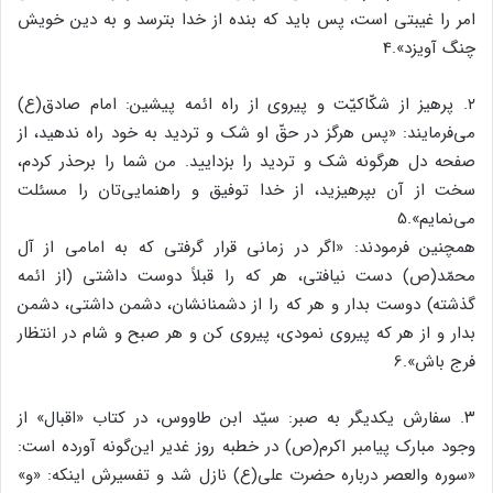
امر را غیبتی است، پس باید که بنده از خدا بترسد و به دین خویش
چنگ آویزد».4
۲. پرهیز از شکّاکیّت و پیروی از راه ائمه پیشین: امام صادق(ع)
می‌فرمایند: «پس هرگز در حقّ او شک و تردید به خود راه ندهید، از
صفحه دل هرگونه شک و تردید را بزدایید. من شما را برحذر کردم،
سخت از آن بپرهیزید، از خدا توفیق و راهنمایی‌تان را مسئلت
می‌نمایم».5
همچنین فرمودند: «اگر در زمانی قرار گرفتی که به امامی از آل
محمّد(ص) دست نیافتی، هر که را قبلاً دوست داشتی (از ائمه
گذشته) دوست بدار و هر که را از دشمنانشان، دشمن داشتی، دشمن
بدار و از هر که پیروی نمودی، پیروی کن و هر صبح و شام در انتظار
فرج باش».6
۳. سفارش یکدیگر به صبر: سیّد ابن طاووس، در کتاب «اقبال» از
وجود مبارک پیامبر اکرم(ص) در خطبه روز غدیر این‌گونه آورده است:
«سوره والعصر درباره حضرت علی(ع) نازل شد و تفسیرش اینکه: «و»