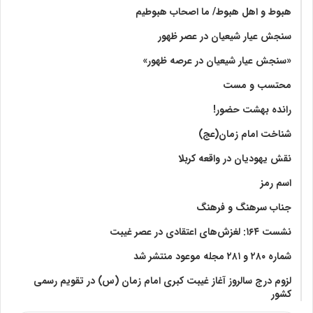
هبوط و اهل هبوط/ ما اصحاب هبوطیم
سنجش عیار شیعیان در عصر ظهور
«سنجش عیار شیعیان در عرصه ظهور»
محتسب و مست
رانده بهشت‌ حضور!
شناخت امام زمان(عج)
نقش یهودیان در واقعه کربلا
اسم رمز
جناب سرهنگ و فرهنگ
نشست ۱۶۴: لغزش‌های اعتقادی در عصر غیبت
شماره ۲۸۰ و ۲۸۱ مجله موعود منتشر شد
لزوم درج سالروز آغاز غیبت کبری امام زمان (س) در تقویم رسمی
کشور