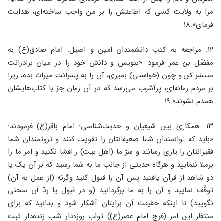
مرا به ولایت کسی که اطاعتش را بر من واجب ساخته‌ای، هدایت
فرمای».18
۱۲. مراجعه به کتب دانشمندان امین و اصیل: امام صادق(ع) به
مفضّل بن عمر فرمود: «بنویس و دانش خود را در میان برادرانت
منتشر کن و چون (خواستی) بمیری، آن را به پسرانت میراث بده، زیرا
بر مردم زمانه‌ای، پرآشوب می‌رسد که در آن زمان جز با کتاب‌هایشان
همدم نشوند».19
۱۳. همکاری بین شیعیان و حدیث‌شناسی: امام باقر(ع) فرمودند:
«باید که توانمندان شما ضعیفانتان را تقویت کنند و ثروتمندان شما
فقیرانتان را یاری رسانند و سرّ ما (اهل بیت) ر افشا نکنید و امر ما را
برملا ننمایید و هرگاه حدیثی از جانب ما به شما رسید که بر آن یک یا
دو شاهد از قرآن یافتید پس آن را قبول کنید وگرنه (از عمل به آن)
توقّف نمایید و آن را به ما برگردانید (و در قبول یا ردّ آن سخنی
نگویید) تا اینکه حقیقت آن برایتان آشکار شود و بدانید که برای
منتظر این امر (فرج امام عصر(ع)) ثواب روزه‌دار شب زنده‌دار ثبت