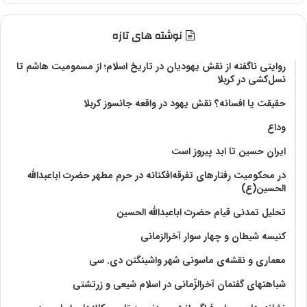
نوشته های تازه
روایتی ناگفته از نقش یهودیان در تاریخ اسلام؛ از مسمومیت هاشم تا
نسل‌کشی در کربلا
حقیقت یا افسانه؟‌ نقش یهود در واقعه جانسوز کربلا
وداع
ایران حسین تا ابد پیروز است
در محکومیت رفتارهای تفرقه‌افکنانه در حرم مطهر حضرت اباعبدالله
الحسین(ع)
تحلیل تمدنی قیام حضرت اباعبدالله الحسین
کنیسه شیطان و چهار سوار آخرالزمانی
معماری و نقشه‌ی ماسونی شهر واشينگتن دی. سی
شباهتهای گفتمان آخر‌الزّمانی در اسلام شیعی و زرتشتی