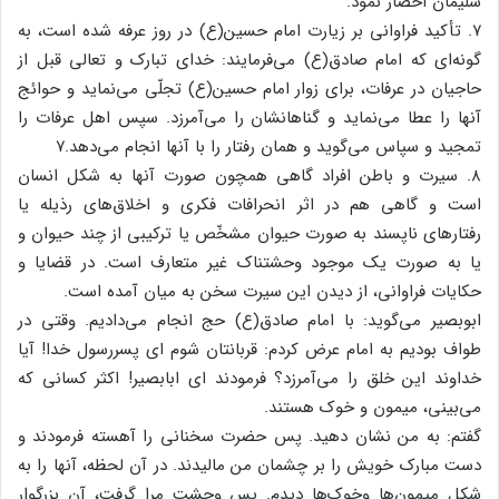
سلیمان احضار نمود.
۷. تأکید فراوانی بر زیارت امام حسین(ع) در روز عرفه شده است، به
گونه‌ای که امام صادق(ع) می‌فرمایند: خدای تبارک و تعالی قبل از
حاجیان در عرفات، برای زوار امام حسین(ع) تجلّی می‌نماید و حوائج
آنها را عطا می‌نماید و گناهانشان را می‌آمرزد. سپس اهل عرفات را
تمجید و سپاس می‌گوید و همان رفتار را با آنها انجام می‌دهد.۷
۸. سیرت و باطن افراد گاهی همچون صورت آنها به شکل انسان
است و گاهی هم در اثر انحرافات فکری و اخلاق‌های رذیله یا
رفتارهای ناپسند به صورت حیوان مشخّص یا ترکیبی از چند حیوان و
یا به صورت یک موجود وحشتناک غیر متعارف است. در قضایا و
حکایات فراوانی، از دیدن این سیرت سخن به میان آمده است.
ابوبصیر می‌گوید: با امام صادق(ع) حج انجام می‌دادیم. وقتی در
طواف بودیم به امام عرض کردم: قربانتان شوم ای پسررسول خدا! آیا
خداوند این خلق را می‌آمرزد؟ فرمودند ای ابابصیر! اکثر کسانی که
می‌بینی، میمون و خوک هستند.
گفتم: به من نشان دهید. پس حضرت سخنانی را آهسته فرمودند و
دست مبارک خویش را بر چشمان من مالیدند. در آن لحظه، آنها را به
شکل میمون‌ها وخوک‌ها دیدم. پس وحشت مرا گرفت، آن بزرگوار