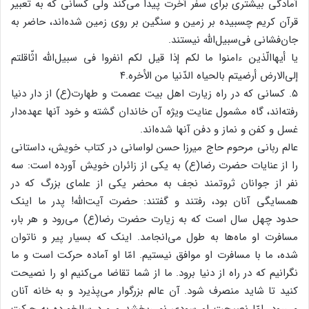
آمادگی بیشتری برای سفر آخرت پیدا می‌کند ولی کسانی که به تعبیر
قرآن کریم چسبیده بر زمین و سنگین بر روی زمین شده‌اند، حاضر به
جان‌فشانی فی‌سبیل‌الله نیستند.
یا أیهاالّذین ءامنوا ما لکم إذا قیل لکم انفروا فی سبیل‌الله اثّاقلتم
إلی‌الارض أرضیتم بالحیاه الدّنیا من الأخره.۴
۵. کسانی که در راه زیارت اهل بیت عصمت و طهارت(ع) از دار دنیا
رفته‌اند، گاه مشمول عنایت ویژه آن خاندان گشته و خود آنها عهده‌دار
غسل و کفن و نماز و دفن آنها شده‌اند.
عالم ربانی مرحوم حاج میرزا حسن لواسانی در کتاب خویش، داستانی
را از عنایات حضرت رضا(ع) به یکی از زائران خویش آورده است: سه
نفر از جوانان ثروتمند نجف به محضر یکی از علمای بزرگ که در
همسایگی آنان بود، رفتند و گفتند: حضرت آیت‌الله! پدر ما اینک
حدود چهل سال است که به زیارت حضرت رضا(ع) می‌رود و هر بار،
مسافرت او ماه‌ها به طول می‌انجامد. اینک که بسیار پیر و ناتوان
شده، ما با مسافرت او موافق نیستیم. امّا او آماده حرکت است و ما
نگرانیم که در راه از دنیا برود. ما از شما تقاضا می‌کنیم او را نصیحت
کنید تا شاید منصرف شود. آن عالم بزرگوار می‌پذیرد و به خانه آنان
می‌رود. امّا نصیحت او سودی نمی‌بخشد و مرد سالخورده به حرکت