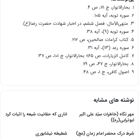
۱. بحارالانوار، ج ۷۱، ص ۴.
۲. سوره توبه، آیه ۱۰۵.
۳. متهی‌الآمال: فصل ششم، در اخبار شهادت حضرت رضا(ع).
۴. سوره توبه (۹)، آیه ۳۸.
۵. کتاب کرامات صالحین، ص ۲۱۲.
۶. سوره رعد (۱۳)، آیه ۳۱.
۷. کامل الزیارات، ص ۱۶۵؛ بحارالانوار، ج ۱۰۱، ص ۳۷.
۸. بحارالانوار، ج ۴۷، ص ۷۹.
۹. اصول کافی، ج ۱، ص ۴۸.
نوشته های مشابه
مهر نگاه (خاطرات سیّد علی اکبر
اناری که حقانیت شیعه را اثبات کرد
ابوترابی(ره))
شرط درک محضر امام زمان (عج)
شطیطه نیشابوری