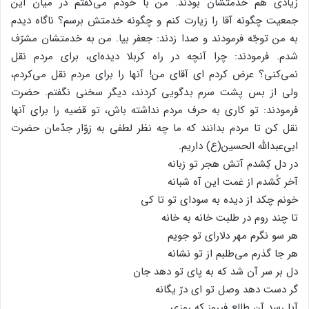
زیادی هم خدمتشان بودند. من با خودم می‌گفتم در میان این
جمعیت چگونه آقا را زیارت کنم و چگونه خدمتش برسم؟ ناگاه دیدم
به من توجّه فرمودند و صدا زدند: جعفر بیا. من به خدمتشان مشرّف
شدم. فرمودند: چرا آنچه در راه کربلا دیده‌ای، برای مردم نقل
نمی‌کنی؟ عرض کردم ای آقای من! آنها را برای مردم نقل می‌کردم،
ولی از بس پشت سرم بدگویی کردند، دیگر سخنی نگفتم. حضرت
فرمودند: تو کاری به حرف مردم نداشته باش، تو قضیه را برای آنها
نقل کن تا مردم بدانند که ما چه نظر لطفی به زوّار جدّمان حضرت
ابی‌عبدالله الحسین(ع) داریم.
در دل کِشدم آتش هجر تو زبانه
آخر کُشدم از غمت این آه شبانه
خونم چکد از دیده به سودای تو تا کی
تا چند روم در طلبت خانه به خانه
هر سو نگرم مهر دلارای تو جویم
هر جا گذرم می‌طلبم از تو نشانه
دل بر سر آن شد که به پای تو دهد جان
گر دست دهد وصل تو ای درّ یگانه
آیا رسد آن طالع فیروز که روزی