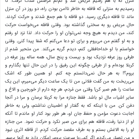
منزل که با هم رفتیم مریض شد و کم‌کم مرضش شدّت گرفت. تا
رسیدیم به منزلی که قافله به خاطر ناامن بودن راه، دو روز در آن منزل
ماند تا قافله دیگری رسید. دو قافله با هم جمع شدند و حرکت کردند.
حال مریض رو به سختی گذاشته بود. وقتی قافله می‌خواست حرکت
کند، من دیدم به هیچ وجه نمی‌توان او را حرکت داد. لذا نزد او رفتم
و به او گفتم من می‌روم و برای تو دعا می‌کنم که شفا پیدا کنی. وقتی
خواستم با او خداحافظی کنم، دیدم گریه می‌کند. من متحیر شدم از
طرفی روز عرفه نزدیک بود و بیست و پنج سال، همه ساله روز عرفه در
کربلا بوده‌ام و از طرفی چگونه این رفیق را در این حال تنها بگذارم و
بروم؟! به هر حال نمی‌دانستم چه کنم. او همین طور که اشک
می‌ریخت به من گفت فلانی من تا یک ساعت دیگر می‌میرم، این یک
ساعت را هم صبر کن! وقتی من مُردم، هر چه دارم از خورجین و الاغ و
سایر اشیاء، مال تو باشد. فقط جنازه مرا به کربلا برسان و مرا در آنجا
دفن کن. من با اینکه که به گفتار او اطمینان نداشتم، ولی به خاطر
اجابت دعوت مؤمن و حفظ جان او، هر طور بود کنار او ماندم تا آنکه
او از دنیا رفت، قافله هم برای من صبر نکرد و حرکت نمود. من جنازه
او را به الاغش بستم و به طرف مقصد حرکت کردم. از قافله اثری نبود
و من تصوّر می‌کردم اگر کمی‌با سرعت بروم، امکان دارد به آنها برسم.