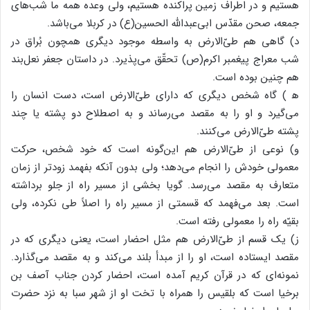
هستیم و در اطراف زمین پراکنده هستیم، ولی وعده همه ما شب‌های
جمعه، صحن مقدّس ابی‌عبدالله الحسین(ع) در کربلا می‌باشد.
د) گاهی هم طیّ‌الارض به واسطه موجود دیگری همچون بُراق در
شب معراج پیغمبر اکرم(ص) تحقّق می‌پذیرد. در داستان جعفر نعل‌بند
هم چنین بوده است.
ه‍ ) گاه شخص دیگری که دارای طیّ‌الارض است، دست انسان را
می‌گیرد و او را به مقصد می‌رساند و به اصطلاح دو پشته یا چند
پشته طیّ‌الارض می‌کنند.
و) نوعی از طیّ‌الارض هم این‌گونه است که خود شخص، حرکت
معمولی خودش را انجام می‌دهد؛ ولی بدون آنکه بفهمد زودتر از زمان
متعارف به مقصد می‌رسد. گویا بخشی از مسیر راه از جلو برداشته
است. بعد می‌فهمد که قسمتی از مسیر راه را اصلاً طی نکرده، ولی
بقیّه راه را معمولی رفته است.
ز) یک قسم از طیّ‌الارض هم مثل احضار است، یعنی دیگری که در
مقصد ایستاده است، او را از مبدأ بلند می‌کند و به مقصد می‌گذارد.
نمونه‌ای که در قرآن کریم آمده است، احضار کردن جناب آصف بن
برخیا است که بلقیس را همراه با تخت او از شهر سبا به نزد حضرت