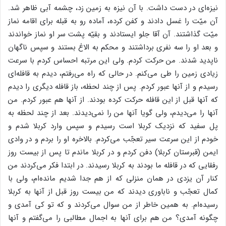
نیزه‌ای در دست داشت. با آن نیزه به زمین زد، چشمه آبی ظاهر شد.
آن میّت را غسل دادند و کفن کرده، آماده رو به قبله برای اقامه نماز
میّت گذاشتند. آن آقا جلو ایستادند و بقیّه پشت سر او نماز خواندند
و بعد او را سه نفری برداشتند و محکم به الاغ بستند و سپس ناگهان
ناپدید شدند. من حرکت کردم. ولی این مرتبه احساس کردم با سرعت
زیادی زمین را طی می‌کنم. در حالی که راه می‌رفتم، دیدم به قافله‌ای
رسیدم و از آنها عبور کردم. پس از چند لحظه، باز قافله دیگری را دیدم
که آنها قبل از این قافله حرکت کرده بودند. از آنها هم عبور کردم. من
آنها را می‌دیدم، ولی گویا آنها من را نمی‌دیدند. بعد از چند لحظه به
پل سفید که نزدیک کربلا است رسیدم و سپس وارد کربلا شدم و
خودم از این سرعت سیر تعجّب می‌کردم. بالاخره او را بردم و در وادی‌
ایمن (قبرستان کربلا) دفن کردم و در کربلا ماندم تا پس از بیست روز
رفقایی که در قافله ما بودند به کربلا رسیدند. در ابتدا فکر می‌کردند من
کنار آن یزدی در همان منزلی که از هم جدا شدیم مانده‌ام، ولی با
کمال تعجّب و ناباوری دیدند که من بیست روز قبل از آنها به کربلا
رسیده‌ام. به همین خاطر از من سوال می‌کردند و که تو کی آمدی و
چگونه آمدی؟ من هم برای آنها به اجمال مطالبی را می‌گفتم و آنها