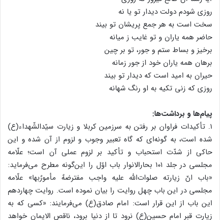
روزی شودم دولت دیدار تو یا نه
سخت است به هر جمع پریشان تو بیند
حاضر همه یاران و تو غایب ز میانه
برخیز و بساط ستم و جور، تو بر چین
برهان همه یاران خود از جور زمانه
حیران به امید است که دیدار تو بیند
روزی که زنی تکیه به او رنگ شهانه
پیام‌ها و برداشت‌ها:
۱. تأکیدات فراوان بر رفتن به سرزمین کربلا و زیارت سیّدالشّهداء(ع)
شده است، به گونه‌ای که گاه تعبیر وجوب و لزوم از آن شده و این
حاکی از شدّت استحباب و تأکید بر لزوم عملی آن است؛ علّامه
مجلسی در جلد ۱۰۱ بحارالانوار باب اوّل را این‌گونه مطرح می‌فرماید:
«باب انّ زیارته صلوات‌الله علیه واجب مفترضهٌ مأمورٌبها» علّامه
مجلسی در این باب چهل روایت را بیان نموده است. روایت چهاردهم
این باب از این قرار است: امام صادق(ع) می‌فرمایند: «کسی که به
زیارت قبر امام حسین(ع) نرود تا از دنیا برود، ناقص الایمان خواهد