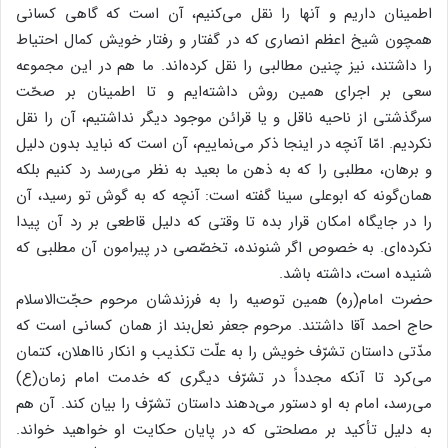
اطمینان داریم و آنها را نقل می‌کنیم، آن است که گاهی کسانی
همچون شیخ اعظم انصاری که در گفتار و رفتار خویش کمال احتیاط
را داشتند، نیز چنین مطالبی را نقل کرده‌اند. ما هم در این مجموعه
سعی بر اجرای همین روش داشته‌ایم و تا اطمینان بر صحّت
سرگذشتی از ناحیه ناقل و یا قرائن موجود دیگر نداشتیم، آن را نقل
نکردیم. امّا آنچه در اینجا ذکر می‌نماییم، آن است که نباید بدون دلیل
و برهان، مطلبی را که به ذهن ما بعید به نظر می‌رسد رد کنیم بلکه
همان‌گونه که ابوعلی سینا گفته است: آنچه که به گوش تو رسید، آن
را در جایگاه امکان قرار بده تا وقتی که دلیل قاطعی بر رد آن پیدا
نکرده‌ای. به خصوص اگر شنونده، تخصّصی در پیرامون آن مطلبی که
شنیده است، داشته باشد.
حضرت امام(ره) همین توصیه را به فرزندشان مرحوم حجّت‌الاسلام
حاج احمد آقا داشتند. مرحوم جعفر نعل‌بند از همان کسانی است که
مدّتی داستان تشرّف خویش را به علّت تکذیب و انکار نااهلان، کتمان
می‌کرد تا آنکه مجدداً در تشرّف دیگری که خدمت امام زمان(ع)
می‌رسد، امام به او دستور می‌دهند داستان تشرّف را بیان کند. آن هم
به دلیل تأکید بر مصلحتی که در پایان حکایت او خواهید خواند.