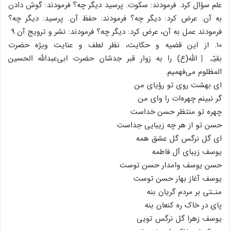
علم سؤال کرد. فرمودند: سکوت. پرسید دیگر چه؟ فرمودند: گوش دادن
به آن. عرض کرد: دیگر چه؟ فرمودند: حفظ آن. پرسید: دیگر چه؟
فرمودند عمل به آن، عرض کرد: دیگر چه؟ فرمودند: نشر و ترویج آن.۹
۱۰. از این قضیه و حکایت، نظر لطف و عنایت ویژه حضرت
بقیّـ［الله(ع) را به زوار قبر جدشان حضرت ابی‌عبدالله الحسین
المظلوم می‌فهمیم.
ای بهشت روی تو رؤیای من
گر نبینم چهره‌ات را وای من
چهره تو منتظر حسن خداست
حسن تو از هر چه زیبایی جداست
ای گل نرگس گل عشق همه
یوسف زیبای آل فاطمه
حسن یوسف وامدار حسن توست
یوسف آغاز بهار حسن توست
منـتی بر مردم گریان بنه
پای در خاک ره کنعان بنه
یوسف زهرا گل نرگس تویی