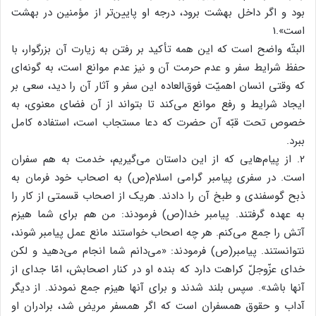
بود و اگر داخل بهشت برود، درجه او پایین‌تر از مؤمنین در بهشت
است».1
البتّه واضح است که این همه تأکید بر رفتن به زیارت آن بزرگوار، با
حفظ شرایط سفر و عدم حرمت آن و نیز عدم موانع است، به گونه‌ای
که وقتی انسان اهمیّت فوق‌العاده این سفر و آثار آن را دید، سعی بر
ایجاد شرایط و رفع موانع می‌کند تا بتواند از آن فضای معنوی، به
خصوص تحت قبّه آن حضرت که دعا مستجاب است، استفاده کامل
ببرد.
۲. از پیام‌هایی که از این داستان می‌گیریم، خدمت به هم سفران
است. در سفری پیامبر گرامی اسلام(ص) به اصحاب خود فرمان به
ذبح گوسفندی و طبخ آن را دادند. هریک از اصحاب قسمتی از کار را
به عهده گرفتند. پیامبر خدا(ص) فرمودند: من هم برای شما هیزم
آتش را جمع می‌کنم. هر چه اصحاب خواستند مانع عمل پیامبر شوند،
نتوانستند. پیامبر(ص) فرمودند: «می‌دانم شما انجام می‌دهید و لکن
خدای عزّوجلّ کراهت دارد که بنده او در کنار اصحابش، امّا جدای از
آنها باشد». سپس بلند شدند و برای آنها هیزم جمع نمودند. از دیگر
آداب و حقوق همسفران است که اگر همسفر مریض شد، برادران او