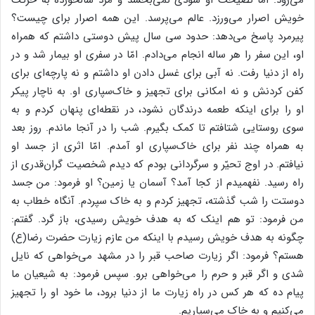
خویش اصرار می‌ورزد. عالم می‌پرسد. این همه اصرار برای چیست؟
پیرمرد پاسخ می‌دهد: حدود سی سال پیش دوستی داشتم که همراه
او، این سفر را هر ساله انجام می‌دادم. امّا در سفری او بیمار شد و در
راه از دنیا رفت. نه آبی برای غسل دادن او داشتم و نه پارچه‌ای برای
کفن کردنش و نه امکانی برای تجهیز و خاک‌سپاری او. به ناچار پیکر
او را برای اینکه طعمه درندگان نشود، در نقطه‌ای پنهان کردم و به
سوی روستایی شتافتم تا کمک بگیرم. شب را در آنجا ماندم. روز بعد
به همراه چند نفر برای خاک‌سپاری او آمدم. امّا اثری از جسد او
نیافتم. در اوج تحیّر و سرگردانی بودم که دیدم شخصیت گران‌قدری از
راه رسید. نفهمیدم از کجا آمد؟ آسمان یا زمین؟ او فرمود: من جسد
دوستت را شب گذشته، تجهیز کردم و به خاک سپردم. آنگاه خطاب به
من فرمود: تو هم اینک که به هدف خویش رسیدی، باز گرد. گفتم:
چگونه به هدف خویش رسیدم با اینکه من عازم زیارت حضرت رضا(ع)
هستم؟ فرمود: اگر زیارت صاحب قبر را در مشهد می‌خواهی که نایل
شدی و اگر قبر و حرم را می‌خواهی برو. سپس فرمود: به شیعیان ما
پیام ده که هر کس در راه زیارت ما از دنیا برود، ما خود او را تجهیز
می‌کنیم و به خاک می‌سپاریم.