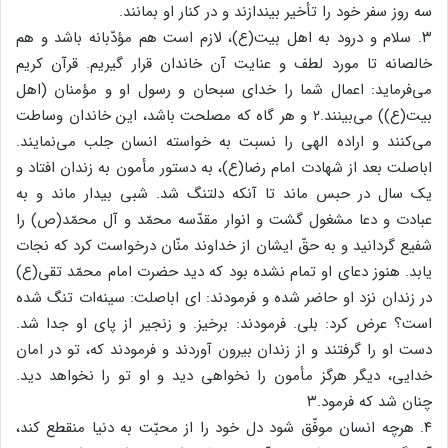
سه روز سفر خود را تأخیر بیندازند و در کنار او بمانند.
۳. سلام و درود به اهل بیت(ع)، لازم است هم مؤدّبانه باشد و هم
خالصانه تا مورد لطف و عنایت آن خاندان قرار گیریم. قرآن کریم
می‌فرماید: اعمال شما را خدای سبحان و رسول او و مؤمنان (اهل
بیت(ع)) می‌بینند.۲ و هر گاه که مصلحت باشد، این خاندان وساطت
می‌کنند و اراده الهی را نسبت به خواسته انسان جلب می‌نمایند.
اباصلت بعد از شهادت امام رضا(ع)، به دستور مأمون به زندان افتاد و
یک سال در حبس ماند تا آنکه دلتنگ شد. شبی بیدار ماند و به
عبادت و دعا مشغول گشت و انوار مقدّسه محمّد و آل محمّد(ص) را
شفیع گردانید و به حقّ ایشان از خداوند منّان درخواست کرد که نجات
یابد. هنوز دعای او تمام نشده بود که دید حضرت امام محمّد تقی(ع)
در زندان نزد او حاضر شده و فرمودند: ای اباصلت: سینه‌ات تنگ شده
است؟ عرض کرد: بلی. فرمودند: برخیز. و زنجیر از پای او جدا شد.
دست او را گرفتند و از زندان بیرون آوردند و فرمودند که، تو در امان
خدایی، دیگر هرگز مأمون را نخواهی دید و او تو را نخواهد دید.
چنان شد که فرمود.۳
۴. هرچه انسان موفّق شود دل خود را از محبّت به دنیا منقطع کند،