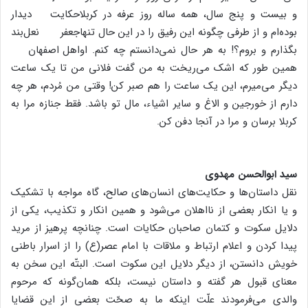
و بیست و پنج سال، همه ساله روز عرفه در کربلا
بوده‌ام و از طرفی چگونه این رفیق را در این حال تنها
بگذارم و بروم؟! به هر حال نمی‌دانستم چه کنم. او
همین طور که اشک می‌ریخت به من گفت فلانی من تا یک ساعت
دیگر می‌میرم، این یک ساعت را هم صبر کن! وقتی من مُردم، هر چه
دارم از خورجین و الاغ و سایر اشیاء، مال تو باشد. فقط جنازه مرا به
کربلا برسان و مرا در آنجا دفن کن.
سید ابوالحسن مهدوی
نقل داستان‌ها و حکایت‌های انسان‌های صالح، گاه مواجه با تشکیک
و یا انکار بعضی از نااهلان می‌شود و همین انکار و تکذیب، یکی از
دلایل سکوت و کتمان صاحبان حکایات است. چنانچه پرهیز از مرید
پیدا کردن و اعلام ارتباط و ملاقات با امام عصر(ع) را از اسرار باطنی
خویش دانستن، از دیگر دلایل این سکوت است. البتّه این سخن به
معنای قبول هر گفته و داستان نیست، بلکه همان‌گونه که مرحوم
والدی می‌فرمودند علّت اینکه ما به صحّت بعضی از این قضایا