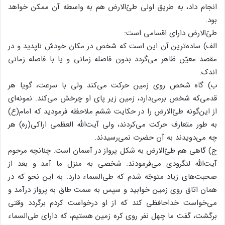
انجام داد، به طریق اولی طیّ‌الارض هم به واسطه آن ممکن خواهد
بود.
طیّ‌الارض دارای اقسامی است:
الف) ساده‌ترین آن این است که شخص در مکان خودش ناپدید و در
مقصد معیّن ظاهر می‌گردد بدون فاصله زمانی و یا با فاصله زمانی
اندک.
ب) گاه شخص روی زمین حرکت می‌کند ولی با سرعت، گویا هر
قدمی‌که شخص برمی‌دارد، زمین زیر پای او چرخش می‌کند. نمونه‌ای
از این‌گونه طیّ‌الارض را در حکایت ششم ملاحظه فرمودید که امام(ع)
به طور متعارف حرکت می‌کردند، ولی آیت‌الله العظمی اراکی(ره) هر
چه می‌دویدند به آن حضرت نمی‌رسیدند.
ج) گاهی هم طیّ‌الارض به شکل پرواز در آسمان است. چنانچه مرحوم
آیت‌الله لنگرودی می‌فرمودند: شخصی به منزل ما آمد و بعد از
صحبت‌های زیاد متوجّه شدم که طی‌السماء دارد. به این نحو که در
همان اتاق روی زمین خوابید و سپس به سمت طاق به پرواز درآمد و
می‌خواست خداحافظی کند که از او درخواست کردم برگردد وقتی
برگشت، گفت ما چهل نفر روی کره زمین هستیم، که دارای طی‌السماء