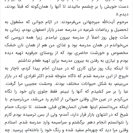
دست خویش را بر چشمم مالیدند تا آنها را همان‌گونه که قبلاً بودند،
دیدم.۸
مرحوم آیت‌الله میرجهانی می‌فرمودند: در ایّام جوانی که مشغول به
تحصیل و ریاضات شرعیه در مدرسه صدر بازار اصفهان بودم، زمانی به
مدّت چهل روز اصلاً از مدرسه بیرون نیامدم. زیرا همه دروسی که
می‌خواندم در همان مدرسه بود و غذای من هم از همان نان خشک
مخصوص و خورشت حاضری بود که از روستای جرقویه تهیه دیده
بودم و نیازی به رفتن به بیرون مدرسه برای تهیه طعام نداشتم.
تا اینکه یک روز برای کاری که در میدان امام پیدا کردم، ناچار به
خروج از این مدرسه شدم که ناگاه متوجّه شدم اکثر افرادی که در بازار
می‌بینم، به شکل حیوانات مختلف بودند. وحشت عجیبی مرا گرفت.
عبا را بر سر کشیدم که آنها را نبینم. فقط جلوی پای خود را نگاه
می‌کردم. در عین حال وقتی حیوانی از کنارم رد می‌شد، می‌ترسیدم. با
اینکه می‌دانستم اینها همان انسان‌های قبلی هستند. تا نزدیک حمام
شیخ که در انتهای بازار قرار دارد، آمدم؛ ولی از بس ترسیده بودم کارم
را نتوانستم انجام دهم. برگشتم و سراسیمه وارد مدرسه شدم. استادم
وقتی مرا دید که چهره‌ام سفید شده و رنگ خود را باخته‌ام، پرسید: چه