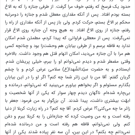
حدود یک فرسخ که رفتم، خوف مرا گرفت. از طرفی جنازه را که به الاغ
بسته بودم افتاد. پس از آنکه مقداری معطل شدم و جنازه را دومرتبه
محکم بر الاغ بستم، حرکت کردم. ولی باز پس از آنکه مقداری از راه را
رفتم، جنازه از روی الاغ افتاد. به هیچ وجه آن جنازه روی الاغ قرار
نمی‌گرفت. پس از معطلی فراوانی که پیدا کردم، مطمئن شدم امکان
ندارد به قافله برسم و از طرفی بیابان هم وحشت‌زا بود و چنانچه کسی
هم مرا با آن جنازه می‌دید، امکان اتهام قتل هم وجود داشت. بالاخره
وقتی مضطر شدم و دیدم نمی‌توانم او را ببرم، خیلی پریشان شدم.
ایستادم و به حضرت سیّدالشّهدا(ع) سلامی عرض کردم و با چشم
گریان گفتم: آقا من با این زائر شما چه کنم؟ اگر او را در این بیابان
بگذارم مسئولم و اگر بخواهم بیاورم می‌بینید که نمی‌توانم، درمانده و
بی‌چاره شده‌ام. ناگهان دیدم چهار سوار که یکی از آنها شخصیت و
ابهّت بیشتری داشت، پیدا شدند. آن بزرگوار به من فرمود: جعفر با
زائر ما چه می‌کنی؟! عرض کردم: آقا چه کنم؟ در راه زیارت کربلا از دنیا
رفته است و به من وصیت کرده که جنازه‌اش را به کربلا ببرم و دفن
کنم. ولی نمی‌توانم، قافله هم رفته است و من درمانده شده‌ام
نمی‌دانم چه بکنم؟ در این بین، آن سه نفر پیاده شدند یکی از آنها