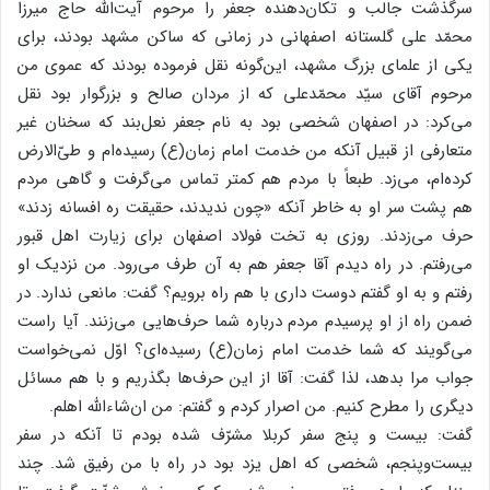
سرگذشت جالب و تکان‌دهنده جعفر را مرحوم آیت‌الله حاج میرزا
محمّد علی گلستانه اصفهانی در زمانی که ساکن مشهد بودند، برای
یکی از علمای بزرگ مشهد، این‌گونه نقل فرموده بودند که عموی من
مرحوم آقای سیّد محمّدعلی که از مردان صالح و بزرگوار بود نقل
می‌کرد: در اصفهان شخصی بود به نام جعفر نعل‌بند که سخنان غیر
متعارفی از قبیل آنکه من خدمت امام زمان(ع) رسیده‌ام و طیّ‌الارض
کرده‌ام، می‌زد. طبعاً با مردم هم کمتر تماس می‌گرفت و گاهی مردم
هم پشت سر او به خاطر آنکه «چون ندیدند، حقیقت ره افسانه زدند»
حرف می‌زدند. روزی به تخت فولاد اصفهان برای زیارت اهل قبور
می‌رفتم. در راه دیدم آقا جعفر هم به آن طرف می‌رود. من نزدیک او
رفتم و به او گفتم دوست داری با هم راه برویم؟ گفت: مانعی ندارد. در
ضمن راه از او پرسیدم مردم درباره شما حرف‌هایی می‌زنند. آیا راست
می‌گویند که شما خدمت امام زمان(ع) رسیده‌ای؟ اوّل نمی‌خواست
جواب مرا بدهد، لذا گفت: آقا از این حرف‌ها بگذریم و با هم مسائل
دیگری را مطرح کنیم. من اصرار کردم و گفتم: من ان‌شاءالله اهلم.
گفت: بیست و پنج سفر کربلا مشرّف شده بودم تا آنکه در سفر
بیست‌وپنجم، شخصی که اهل یزد بود در راه با من رفیق شد. چند