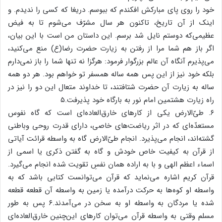
خود را روی پای مبارکش افکندم که ببوسم. دریغا که کسی را ندیدم. و
اینک از آن تاریخ، تاکنون هر سال مشرّف می‌شوم تا به فیض
عظیمی‌که دوستم نایل شد برسم. این داستان من است با این بیان،
اگر باز هم شما مرا از رفتن به زیارت حضرت رضا(ع) منع می‌کنید،
می‌پذیرم آنگاه آن عالم بزرگوار فرمود: هرگز! نه تنها شما را باز نمی‌دارم
بلکه خود نیز از این پس همه ساله همسفر تو خواهم بود. هر دو همه
ساله به زیارت آن حضرت شتافتند، تا خداوند متعال این دو را نیز در
راه زیارت هشتمین امام نور به بارگاه خود پذیرفت.۵
۶. طیّ‌الارض یکی از کارهای خارق‌العاده‌ای است که گاه نفوس
مستعدّه‌ای که در اثر ریاضت‌های خاصی، دارای قدرت روحی وباطنی
گشته‌اند، انجام می‌پذیرد. انجام طیّ‌الارض گاه به واسطه قرائت آیاتی
از قرآن به کیفیت خاص خودش و گاه به گفتن ذکری یا اسمی از
اسماء اعظم الهی و با به اراده همان نفسِ تقویت شده انجام می‌گیرد.
قرآن کریم اشاره می‌نماید که قرآن می‌توانست کتابی باشد که به
واسطه او کوه‌ها به حرکت درآمده یا زمین به واسطه آن قطعه قطعه
شده یا مردگان به واسطه او به سخن در می‌آمدند.۶ پس به طور
مسلم وقتی به واسطه قرآن می‌توان کارهای این‌چنین خارق‌العاده‌ای