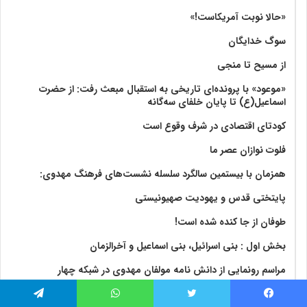
«حالا نوبت آمریکاست!»
سوگ خدایگان
از مسیح تا منجی
«موعود» با پرونده‌ای تاریخی به استقبال مبعث رفت: از حضرت
اسماعیل(ع) تا پایان خلفای سه‌گانه
کودتای اقتصادی در شرف وقوع است
فلوت نوازان عصر ما
همزمان با بیستمین سالگرد سلسله نشست‌های فرهنگ مهدوی:‌
پایتختی قدس و یهودیت صهیونیستی
طوفان از جا کنده شده است!
بخش اول : بنی اسرائیل، بنی اسماعیل و آخرالزمان
مراسم رونمایی از دانش نامه مولفان مهدوی در شبکه چهار
پس چرا حضرت حجت اروحنا فداه ظهور نمی‌کنند…؟!
فیس بوک
توییتر
واتس آپ
تلگرام