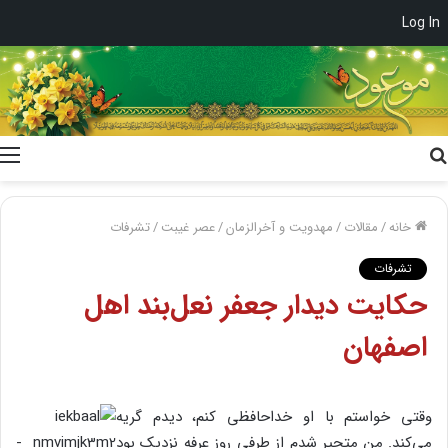
Log In
جستجو
برای
خانه
/
مقالات
/
مهدویت و آخرالزمان
/
عصر غیبت
/
تشرفات
تشرفات
حکایت دیدار جعفر نعل‌بند اهل
اصفهان
وقتی خواستم با او خداحافظی کنم، دیدم گریه
می‌کند. من متحیر شدم از طرفی روز عرفه نزدیک بود