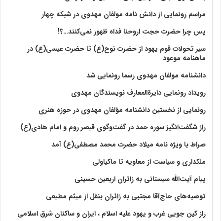
مراسم رونمایی از دانش نامه مولفان مهدوی در شبکه چهار
پس چرا حضرت حجت اروحنا فداه ظهور نمی‌کنند…؟!
سیر تحولات قوم یهود از حضرت نوح(ع) تا حضرت عیسی(ع) در
ماهنامه موعود
دانشنامه مولفان مهدوی رسما رونمایی شد
رویداد رونمایی دایرةالمعارف نویسندگان مهدوی
رونمایی از نخستین دانشنامه مؤلفان مهدوی در حوزه هنری
راز شگفت‌انگیز سوره حمد در گفت‌وگوی قیصر روم و امام هادی(ع)
صراط با ویژه نامه میلاد حضرت محمد مصطفی(ع) آمد
ملکداری و سیاست از معاویه تا ماکیاولی
پیام آیت‌الله سیستانی به زائران اربعین حسینی
توصیه‌های حاج‌آقا مجتبی به زائران بنقل از میثم مطیعی
راز کین جویی غرب و یهود علیه اسلام ، ایران و ساکنان شرق اسلامی