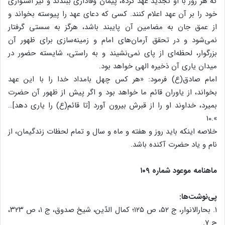
که هر روز با او تجدید عهد کرده، پیمان وفاداری ببندند و نیز استواری
خود را بر آن عهد اعلام کنند. کسی که دعای عهد را پیوسته بخواند و
از عمق جان به مضامین آن پایبند باشد، هرگز به سستی گرفتار
نمی‌شود و در تحقق آرمان‌های امام و زمینه‌سازی برای ظهور آن
بزرگوار، لحظه‌ای از پای نمی‌نشیند و به راستی، شایسته حضور در
میدان یاری آن ذخیره الهی خواهد بود.
امام صادق(ع) فرمود: «هر کس چهل بامداد خدا را با این عهد
بخواند، از یاوران قائم ما خواهد بود و اگر پیش از ظهور آن حضرت
بمیرد، خداوند او را از قبرش بیرون آورد [تا قائم(ع) را یاری دهد]…
».10
خلاصه اینکه باید روز و هفته و ماه و سال و تمام لحظات زندگیمان، از
نام و یاد حضرت آکنده باشد.
ماهنامه موعود شماره ۱۰۹
پی‌نوشت‌ها:
۱. بحارالانوار، ج ۵۲، ص ۱۲۵؛ کمال الدّین، شیخ صدوق، ج ۱، ص ۳۲۳،
ح ۷.