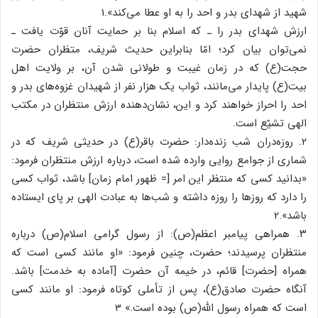
شهید از شهدای بدر و احد را به او عطا می‌کند».1
ارزش شهدای بدر را ـ که اسلام بنا بر حمایت آنان قوّت یافت ـ
نمی‌توان بیان کرد؛ امّا بنابراین حدیث شریف، متظران حضرت
حجت(ع) که در زمان غیبت و طولانی شدن آن، بر ولایت اهل
بیت(ع) پایدار می‌مانند، ثواب یک هزار نفر از شهیدان غزوه‌های بدر و
احد را احراز خواهند کرد و این، نشان‌دهنده ارزش منتظران در مکتب
الهی تشیّع است.
۲. روزه‌دران شب زنده‌دار: حضرت باقر(ع) در حدیثی شریف که در
شماری از جوامع روایی وارده شده است، درباره ارزش منتظران فرمود:
«بدانید کسی که منتظر این امر [= ظهور امام زمان] باشد، ثواب کسی
را دارد که روزها را روزه داشته و شب‌ها به عبادت الهی بر پای ایستاده
باشد».2
۳. همراهی پیامبر اعظم(ص): از رسول گرامی اسلام(ص) درباره
منتظران پرسیدند؛ حضرت، چنین فرمود: «او مانند کسی است که
همراه [حضرت] قائم، در خیمه آن حضرت [آماده به خدمت] باشد.
آنگاه حضرت صادق(ع)، پس از تأملی کوتاه فرمود: او مانند کسی
است که همراه رسول الله(ص) بوده است.» 3