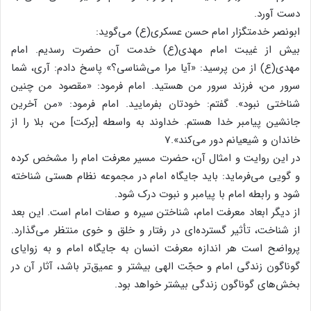
دست آورد.
ابونصر خدمتگزار امام حسن عسکری(ع) می‌گوید:
بیش از غیبت امام مهدی(ع) خدمت آن حضرت رسدیم. امام
مهدی(ع) از من پرسید: «آیا مرا می‌شناسی؟» پاسخ دادم: آری، شما
سرور من، فرزند سرور من هستید. امام فرمود: «مقصود من چنین
شناختی نبود». گفتم: خودتان بفرمایید. امام فرمود: «من آخرین
جانشین پیامبر خدا هستم. خداوند به واسطه [برکت] من، بلا را از
خاندان و شیعیانم دور می‌کند».7
در این روایت و امثال آن، حضرت مسیر معرفت امام را مشخص کرده
و گویی می‌فرماید: باید جایگاه امام در مجموعه نظام هستی شناخته
شود و رابطه امام با پیامبر و نبوت درک شود.
از دیگر ابعاد معرفت امام، شناختن سیره و صفات امام است. این بعد
از شناخت، تأثیر گسترده‌ای در رفتار و خلق و خوی منتظر می‌گذارد.
پرواضح است هر اندازه معرفت انسان به جایگاه امام و به زوایای
گوناگون زندگی امام و حجّت الهی بیشتر و عمیق‌تر باشد، آثار آن در
بخش‌های گوناگون زندگی بیشتر خواهد بود.