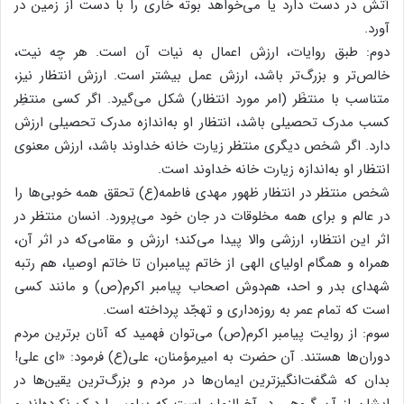
آتش در دست دارد یا می‌خواهد بوته خاری را با دست از زمین در
آورد.
دوم: طبق روایات، ارزش اعمال به نیات آن است. هر چه نیت،
خالص‌تر و بزرگ‌تر باشد، ارزش عمل بیشتر است. ارزش انتظار نیز،
متناسب با منتظَر (امر مورد انتظار) شکل می‌گیرد. اگر کسی منتظِر
کسب مدرک تحصیلی باشد، انتظار او به‌اندازه مدرک تحصیلی ارزش
دارد. اگر شخص دیگری منتظر زیارت خانه خداوند باشد، ارزش معنوی
انتظار او به‌اندازه زیارت خانه خداوند است.
شخص منتظر در انتظار ظهور مهدی فاطمه(ع) تحقق همه خوبی‌ها را
در عالم و برای همه مخلوقات در جان خود می‌پرورد. انسان منتظر در
اثر این انتظار، ارزشی والا پیدا می‌کند؛ ارزش و مقامی‌که در اثر آن،
همراه و همگام اولیای الهی از خاتم پیامبران تا خاتم اوصیا، هم رتبه
شهدای بدر و احد، هم‌دوش اصحاب پیامبر اکرم(ص) و مانند کسی
است که تمام عمر به روزه‌داری و تهجّد پرداخته است.
سوم: از روایت پیامبر اکرم(ص) می‌توان فهمید که آنان برترین مردم
دوران‌ها هستند. آن حضرت به امیرمؤمنان، علی(ع) فرمود: «ای علی!
بدان که شگفت‌انگیزترین ایمان‌ها در مردم و بزرگ‌ترین یقین‌ها در
ایشان از آنِ گروهی در آخرالزمان است که پیامبر را درک نکرده‌اند و