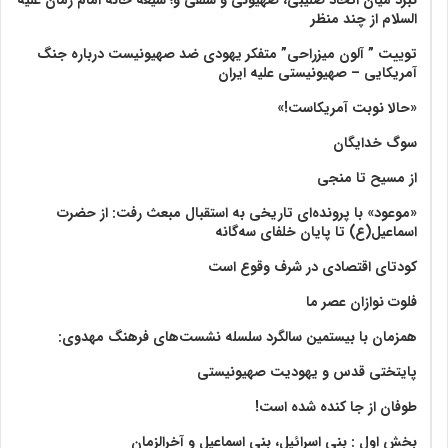
السلام از چند منظر
توییت ” آلون میزراحی” متفکر یهودی ضد صهیونیست درباره جنگ
آمریکایی – صهیونیستی علیه ایران
«حالا نوبت آمریکاست!»
سوگ خدایگان
از مسیح تا منجی
«موعود» با پرونده‌ای تاریخی به استقبال مبعث رفت: از حضرت
اسماعیل(ع) تا پایان خلفای سه‌گانه
کودتای اقتصادی در شرف وقوع است
فلوت نوازان عصر ما
همزمان با بیستمین سالگرد سلسله نشست‌های فرهنگ مهدوی:‌
پایتختی قدس و یهودیت صهیونیستی
طوفان از جا کنده شده است!
بخش اول : بنی اسرائیل، بنی اسماعیل و آخرالزمان