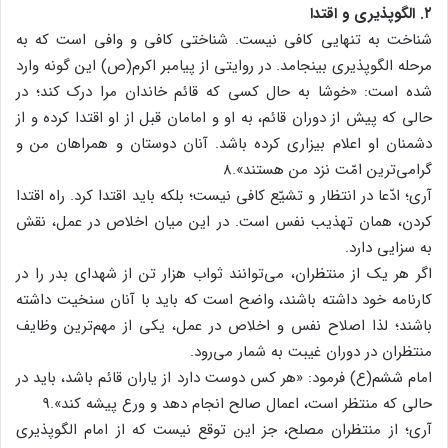
۲. الگوپذیری و اقتدا
شناخت به تنهایی کافی نیست. شناختی کافی و وافی است که به
مرحله الگوپذیری بینجامد. در روایتی از پیامبر اکرم(ص) این گونه وارد
شده است: «خوشا به حال کسی که قائم خاندان مرا درک کند؛ در
حالی که پیش از دوران قائم، به او و امامان قبل از او اقتدا کرده و از
دشمنان او اعلام بیزاری کرده باشد. آنان دوستان و همراهان من و
گرامی‌ترین امّت نزد من هستند».8
آری؛ ادّعا در انتظار و تشیّع کافی نیست؛ بلکه باید اقتدا کرد. راه اقتدا
کردن، همان تهذیب نفس است. در این میان اخلاص در عمل، نقش
به سزایی دارد.
اگر هر یک از منتظران، می‌توانند ثواب هزار تن از شهدای بدر را در
کارنامه خود داشته باشند، واضح است که باید با آنان سنخیت داشته
باشند؛ لذا اصلاح نفس و اخلاص در عمل، یکی از مهم‌ترین وظایف
منتظران در دوران غیبت به شمار می‌رود.
امام ششم(ع) فرمود: «هر کس دوست دارد از یاران قائم باشد، باید در
حالی که منتظر است، اعمال صالح انجام دهد و ورع پیشه کند».9
آری؛ از منتظران مصلح، جز این توقع نیست که از امام الگوپذیری