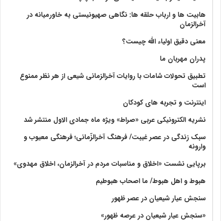
هابیت ها و ارباب حلقه ها: نگاهی صهیونیستی به خاورمیانه در
آخرالزمان
معنی دقیق اولیاء الله چیست؟
پدران مهربان ما
تطبیق تحولات شامات با روایات آخرالزمانی شیعی از هر نظر ممنوع
است
اینترنت و تجربه های کودکان
نشریه الکترونیکی عربی «صراط» ویژه ماه جمادی الاول منتشر شد
سبک زندگی در عصر غیبت/ فرهنگ آخرالزّمانی؛ فرهنگی معیوب و
وارونه
برپایی نشست «اخلاق و مناسبات مردم در آخرالزمان، اخلاق مهدوی»
هبوط و اهل هبوط/ ما اصحاب هبوطیم
سنجش عیار شیعیان در عصر ظهور
«سنجش عیار شیعیان در عرصه ظهور»