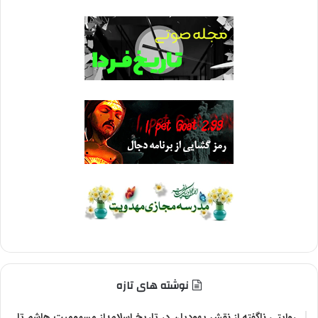
نوشته های تازه
روایتی ناگفته از نقش یهودیان در تاریخ اسلام؛ از مسمومیت هاشم تا