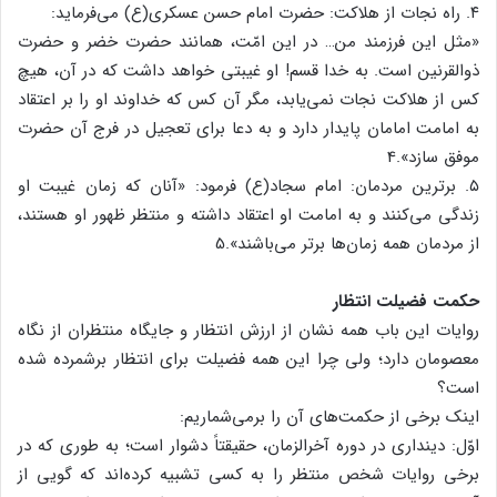
۴. راه نجات از هلاکت: حضرت امام حسن عسکری(ع) می‌فرماید:
«مثل این فرزمند من… در این امّت، همانند حضرت خضر و حضرت
ذوالقرنین است. به خدا قسم! او غیبتی خواهد داشت که در آن، هیچ
کس از هلاکت نجات نمی‌یابد، مگر آن کس که خداوند او را بر اعتقاد
به امامت امامان پایدار دارد و به دعا برای تعجیل در فرج آن حضرت
موفق سازد».4
۵. برترین مردمان: امام سجاد(ع) فرمود: «آنان که زمان غیبت او
زندگی می‌کنند و به امامت او اعتقاد داشته و منتظر ظهور او هستند،
از مردمان همه زمان‌ها برتر می‌باشند».5
حکمت فضیلت انتظار
روایات این باب همه نشان از ارزش انتظار و جایگاه منتظران از نگاه
معصومان دارد؛ ولی چرا این همه فضیلت برای انتظار برشمرده شده
است؟
اینک برخی از حکمت‌های آن را برمی‌شماریم:
اوّل: دینداری در دوره آخرالزمان، حقیقتاً دشوار است؛ به طوری که در
برخی روایات شخص منتظر را به کسی تشبیه کرده‌اند که گویی از