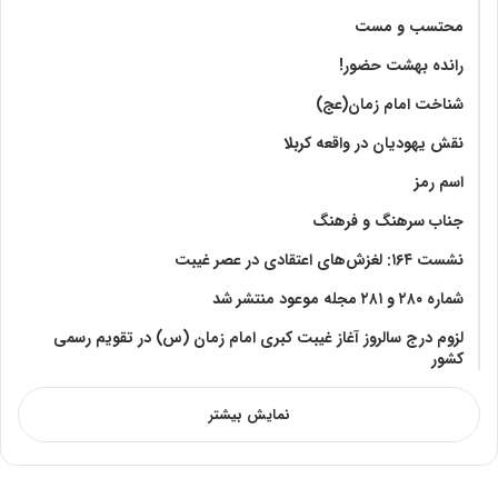
محتسب و مست
رانده بهشت‌ حضور!
شناخت امام زمان(عج)
نقش یهودیان در واقعه کربلا
اسم رمز
جناب سرهنگ و فرهنگ
نشست ۱۶۴: لغزش‌های اعتقادی در عصر غیبت
شماره ۲۸۰ و ۲۸۱ مجله موعود منتشر شد
لزوم درج سالروز آغاز غیبت کبری امام زمان (س) در تقویم رسمی
کشور
نمایش بیشتر