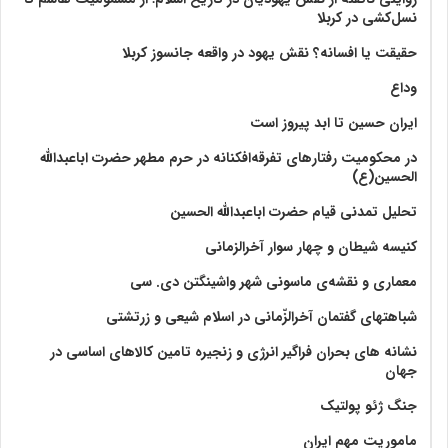
نسل‌کشی در کربلا
حقیقت یا افسانه؟‌ نقش یهود در واقعه جانسوز کربلا
وداع
ایران حسین تا ابد پیروز است
در محکومیت رفتارهای تفرقه‌افکنانه در حرم مطهر حضرت اباعبدالله
الحسین(ع)
تحلیل تمدنی قیام حضرت اباعبدالله الحسین
کنیسه شیطان و چهار سوار آخرالزمانی
معماری و نقشه‌ی ماسونی شهر واشينگتن دی. سی
شباهتهای گفتمان آخر‌الزّمانی در اسلام شیعی و زرتشتی
نشانه های بحران فراگیر انرژی و زنجیره تامین کالاهای اساسی در
جهان
جنگ ژئو پولتیک
ماموریت مهم ایران