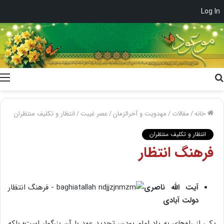
Log In
جستجو
برای
خانه
/
مقالات
/
مهدویت و آخرالزمان
/
عصر غیبت
/
انتظار و تکلیف منتظران
انتظار و تکلیف منتظران
فرهنگ انتظار
آیت الله ناصری
دولت آبادی
یکی از راه‌های به یاد امام بودن، تجدید عهد با آن بزرگوار است؛ بلکه