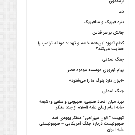
آرمگدون
دعا
بنرد فیزیک و متافیزیک
چالش بر سر قدس
کدام آموزه این‌همه خشم و تهدید دونالد ترامپ را
حمایت می‌کند؟
جنگ تمدنی
پیام نوروزی موسسه موعود عصر
«ایران دارد بلوف ما را می‌شنود»
جنگ تمدنی
نبرد میان اتحاد صلیبی، صهیونی و سلفی و؛ شیعه
خانه امام زمان علیه السلام از چند منظر
توییت ” آلون میزراحی” متفکر یهودی ضد
صهیونیست درباره جنگ آمریکایی – صهیونیستی
علیه ایران