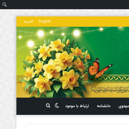
ج
English
العربیه
تغییر
جستجو
هدوی
دانشنامه
ارتباط با موعود
پوسته
برای