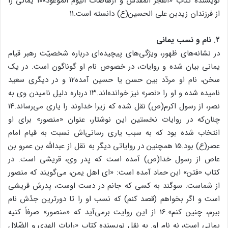
نویسنده کتاب «الفجر المقدس و ارهاصات الیوم الموعود»10 یمانی را
از فرزندان زیدبن علی الحسین(ع) دانسته است.۱۱
۲. نام و نسب یمانی
در نشانه‌های ظهور، ویژگی‌های پیچیده‌ای درباره شخصیّت رهبر قیام
یمانی بیان شده و روایات، در خصوص نام او گوناگون است. در یک
سخن، نام او مردّد بین حسن یا حسین آمده۱۲ و در دیگری سعید
نامیده شده و او را «نصر» نیز خوانده‌اند.۱۳ درباره دلیل نامیدن وی به
نصر، از رسول اکرم(ص) نقل شده که زیرا خداوند را یاری می‌رساند.۱۴
چنان‌که در روایات نخستین این نوشتار، عنوان «منصور» برای او
انتخاب شده بود که به سبب یاری رسانی‌اش نسبت به قیام امام
عصر(ع) بود.۱۵ همچنین در روایاتی دیگر به نقل از عبدالله بن عمرو بن
عاص از رسول خدا(ص) آمده است که پدر وی، قریشی است. در
کتاب «فتن» ابن حماد آمده است: «ای اهل یمن، می‌گویند که منصور
از شماست. سوگند به کسی که جانم در دست اوست، پدرش قریشی
است و اگر بخواهم (قصد کنم) که نسب او را تا دورترین جدّش نام
ببرم، چنین کنم».16 از این روایت برمی‌آید که «منصور» صرفاً کنیه
یمانی است، نه نام او. به نقل نویسنده کتاب «رایات الهدی و الضّلال