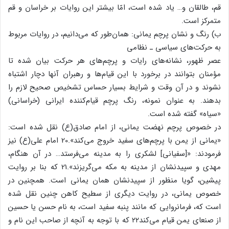
قم، طالقان و… یاد شده است، امّا بیشتر این روایات بر خراسان و قم
متمرکز است.
ب) رنگ و نشان پرچم یمانی: همان‌طور که می‌دانیم، در روایات مربوط
به حرکت‌های سیاسی ـ نظامی
عصر ظهور، نشانه‌های رایات و پرچم‌های هر حرکت بیان شده تا
مؤمنان بتوانند در برخورد با این قیام‌ها و رهبران آنها دچار اشتباه
نشوند و در آن وقت و شرایط بسیار حساس تشخیص صحیح لازم را
بدهند. به عنوان نمونه، رنگ پرچم قیام‌کننده ایرانی (خراسانی)
«سیاه» گفته شده است.
در خصوص پرچم نهضت یمانی، از امام صادق(ع) نقل شده است:
«یمانی از یمن با پرچم‌های سفید خروج می‌کند».20 امام علی(ع) نیز
فرمودند: «[سفیانی] لشکری را به مدینه می‌فرستد… در آن هنگام،
مهدی و سپیدنشان از مدینه به مکه می‌گریزند».21 که بنا بر روایت
پیشین، گویا منظور از سپیدنشان همان یمانی است. همچنین در
خصوص یمانی، در روایت دیگری از سطیح کاهن چنین نقل شده
است که، فرمانروایی که مانند پنبه سفید است، به نام حسن یا حسین
از صنعای یمن قیام می‌کند۲۲ که با توجه به آنچه از صاحب این نام و