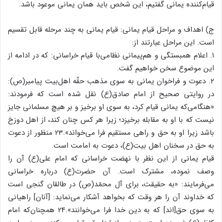
قیام‌کننده یمانی گفتیم، این شخص باید همان یمانی موعود باشد.
ج) اهداف و مراحل قیام یمانی: قیام یمانی به چند مرحله قابل تقسیم
است. این مراحل عبارتند از:
۱. اعلام همبستگی و هم‌پیمانی نظامی‌با قیام خراسانی: که در ادامه از
این موضوع سخن خواهیم گفت.
۲. دعوت و فراخوان یمانی به سوی مذهب حقّه اهل‌بیت پیامبر(ص):
در روایتی صحیح از امام صادق(ع) نقل شده است که فرمودند:
«هنگامی‌که یمانی قیام کرد، به سوی او برخیز و بر هیچ مسلمانی جایز
نیست که با او به مقابله برخیزد؛ زیرا هر کس چنان کند، از اهل دوزخ
باشد زیرا او به حق و راهی مستقیم فرا می‌خواند».23 منظور از دعوت
به حق در سخنان اهل بیت(ع)، دعوت به امامت است.
قیام یمانی از این نظر با نهضت خراسانی که امام علی(ع) آن را
وصف نموده، مشترک است. آن حضرت(ع) درباره خراسانی
می‌فرمایند: «به حقیقت، برای آل محمّد(ص) در طالقان گنجی است
که خداوند آن را هر وقت که بخواهد آشکار می‌نماید: [آنان] راهیانی
به سوی حق[اند] که به دین خدا فرا می‌خوانند».24 همچنان‌که امام