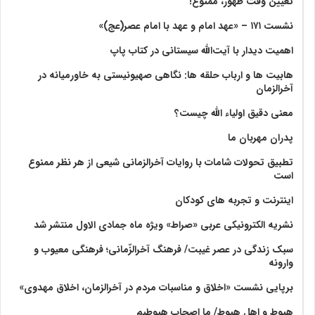
تعیین وقت ظهور، ممنوع!
نشست ۱۷۱ – «عهد امام و عهد با امام عصر(عج)»
اهمیت دیدار با آیت‌الله سیستانی در کتاب پاپ
هابیت ها و ارباب حلقه ها: نگاهی صهیونیستی به خاورمیانه در
آخرالزمان
معنی دقیق اولیاء الله چیست؟
پدران مهربان ما
تطبیق تحولات شامات با روایات آخرالزمانی شیعی از هر نظر ممنوع
است
اینترنت و تجربه های کودکان
نشریه الکترونیکی عربی «صراط» ویژه ماه جمادی الاول منتشر شد
سبک زندگی در عصر غیبت/ فرهنگ آخرالزّمانی؛ فرهنگی معیوب و
وارونه
برپایی نشست «اخلاق و مناسبات مردم در آخرالزمان، اخلاق مهدوی»
هبوط و اهل هبوط/ ما اصحاب هبوطیم