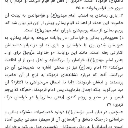
کاظم(ع) فرموده است: «مردی از اهل قم قیام می‌کند و مردم را به
سوی حق فرامی‌خواند…».25
۳. یاری رساندن به انقلاب امام مهدی(ع) و فراخواندن به بیعت آن
حضرت: این هدف از اهداف قیام یمانی پیش از این نیز بیان شد که،
پرچم یمانی از جمله پرچم‌های یاوران امام مهدی(ع) است.
د) هم‌پیمانی یمانی و خراسانی: در روایات مربوطه به قیام یمانی، به
هم‌پیمان شدن وی با خراسانی و یاری به او در برابر دشمنانش
اشاراتی رفته است. مانند این روایات: «و خداوند عزّوجلّ برای او ـ
یعنی امام مهدی(ع)ـ خراسان را می‌گشاید و اهل یمن از او اطاعت
می‌کنند».26 امام رضا(ع) نیز در سخنی اشاره به هم‌پیمانی آن دو
می‌کنند، آنجا که درباره نشانه‌های نزدیک به فرج از آن حضرت
پرسیدند و ایشان فرمودند: «آیا به اجمال می‌خواهی یا اکثار»؟ آن
مرد می‌گوید: بلکه اجمال بفرمایید، پس امام فرمودند: «هرگاه که پرچم
قیس را در مصر و پرچم کندی [یعنی یمانی] را در خراسان درک
کردی».27
همچنین در بیان امیر مؤمنان(ع) درباره خصوصیات مشترک یمانی و
خراسانی در جنگ دمشق و آزادسازی آن از سیطره سفیانی چنین آمده
است: «و [سفیانی] به روش ستمکاران نخستین عمل می‌کند و خداوند