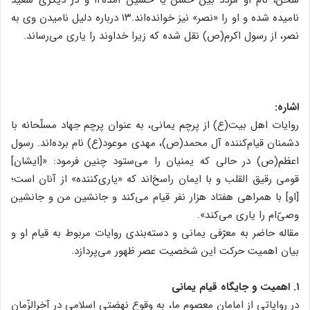
نامیده شده و او را «نصر» نیز خوانده‌اند.۱۳ درباره دلیل نامیدن وی به
نصر، از رسول اکرم(ص) نقل شده که زیرا خداوند را یاری می‌رساند.
اشاره:
روایات اهل بیت(ع) از پرچم یمانی، به عنوان پرچم جهاد مسلّحانه با
دشمنان قیام‌کننده آل محمد(ص)، مهدی موعود(ع) نام برده‌اند. رسول
اعظم(ص) در حالی که یمنیان را می‌ستود چنین فرمود: «[ایشان]
قومی رقیق القلب و با ایمان راسخ‌اند که «یاری‌کننده» از آنان است؛
[او] با همراهی هفتاد هزار نفر قیام می‌کند و جانشین من و جانشین
وصیّ‌ام را یاری می‌کند».
مقاله حاضر به معرّفی یمانی و دسته‌بندی روایات مربوط به قیام او و
بیان اهمیت حرکت این شخصیت عصر ظهور می‌پردازد.
۱. اهمیت و جایگاه قیام یمانی
در روایاتی از امامان معصوم ما، به وقوع نهضتی اسلامی در آخرالزّمان