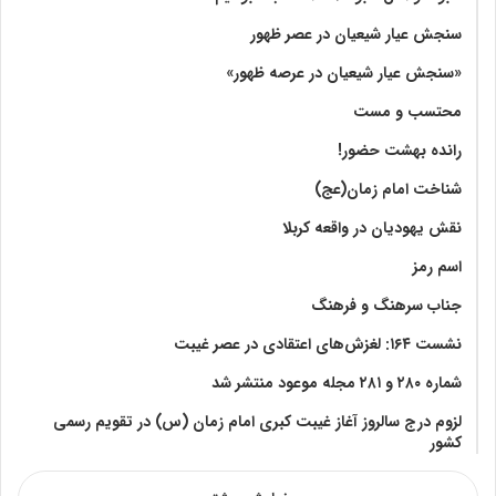
سنجش عیار شیعیان در عصر ظهور
«سنجش عیار شیعیان در عرصه ظهور»
محتسب و مست
رانده بهشت‌ حضور!
شناخت امام زمان(عج)
نقش یهودیان در واقعه کربلا
اسم رمز
جناب سرهنگ و فرهنگ
نشست ۱۶۴: لغزش‌های اعتقادی در عصر غیبت
شماره ۲۸۰ و ۲۸۱ مجله موعود منتشر شد
لزوم درج سالروز آغاز غیبت کبری امام زمان (س) در تقویم رسمی
کشور