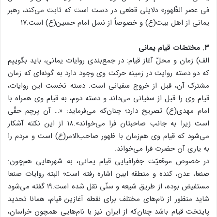
فی عصر الظّهور» دلایلی قطعی در دست است که ثابت می‌کند، رهبر
یمانی از اهل بیت(ع) و خصوصاً از نسل امام حسین(ع) است.۱۷
۳. مختصّات قیام یمانی
الف) زمان و محلّ آغاز قیام: در جمع‌بندی روایات یمانی، باید بگوییم
که دو دسته روایت در زمینه حرکت وی وجود دارد به گونه‌ای که زمان
مشترک آن، قبل از خروج سفیانی است. دسته نخست این روایات،
قیام وی را قبل از سفیانی می‌داند و دسته دوم، به قیام وی همراه با
امام مهدی(ع) تصریح دارد؛ چنان‌که می‌فرماید: «… آن پرچم حقّی
است زیرا به جانب صاحبتان فرا می‌خواند».18 از این نکته آشکار
می‌شود که قیام وی هم‌زمان با ظهور صاحب‌الامر(ع) است و مردم را
به یاری آن حضرت فرا می‌خواند.
در خصوص موقعیّت جغرافیایی قیام یمانی، به شهرهایی هم‌چون:
صنعا، عدن، کنده و منطقه ابین اشاره رفته است؛ البته روایات صنعا
مستفیض بوده، از طریق شیعه و سنّی نقل شده است.۱۹ گفته می‌شود
شاید منظور از نام‌های مختلف برای نقطه آغازین قیام، همانا تحدید
پایتخت قیام باشد چنان‌که از ایران نیز با نام‌هایی همچون خراسان،