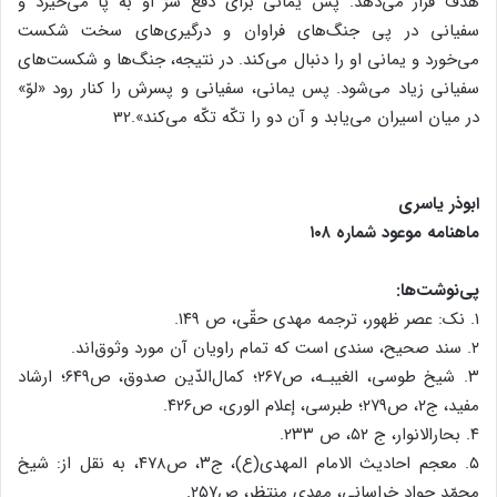
هدف قرار می‌دهد. پس یمانی برای دفع شرّ او به پا می‌خیزد و
سفیانی در پی جنگ‌های فراوان و درگیری‌های سخت شکست
می‌خورد و یمانی او را دنبال می‌کند. در نتیجه، جنگ‌ها و شکست‌های
سفیانی زیاد می‌شود. پس یمانی، سفیانی و پسرش را کنار رود «لوّ»
در میان اسیران می‌یابد و آن دو را تکّه تکّه می‌کند».32
ابوذر یاسری
ماهنامه موعود شماره ۱۰۸
پی‌نوشت‌ها:
۱. نک: عصر ظهور، ترجمه مهدی حقّی، ص ۱۴۹.
۲. سند صحیح، سندی است که تمام راویان آن مورد وثوق‌اند.
۳. شیخ طوسی، الغیبـه، ص۲۶۷؛ کمال‌الدّین صدوق، ص۶۴۹؛ ارشاد
مفید، ج۲، ص۲۷۹؛ طبرسی، إعلام الوری، ص۴۲۶.
۴. بحارالانوار، ج ۵۲، ص ۲۳۳.
۵. معجم احادیث الامام المهدی(ع)، ج۳، ص۴۷۸، به نقل از: شیخ
محمّد جواد خراسانی، مهدی منتظر، ص۲۵۷.