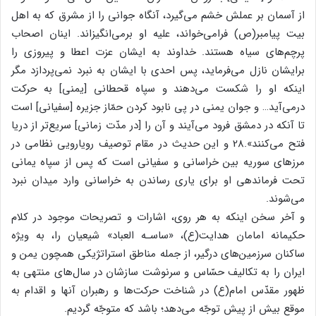
از آسمان بر عملش خشم می‌گیرد، آنگاه جوانی را از مشرق که به اهل
بیت پیامبر(ص) فرامی‌خواند، علیه او برمی‌انگیزاند. اینان اصحاب
پرچم‌های سیاه هستند. خداوند به ایشان عزت اعطا و پیروزی را
برایشان نازل می‌فرماید، پس احدی با ایشان به نبرد نمی‌پردازد مگر
اینکه او را شکست می‌دهند و سپاه قحطانی [یمنی] به حرکت
درمی‌آید… و جوان یمنی در پی نابود کردن حمّاز جزیره [سفیانی] است
تا آنکه در دمشق فرود می‌آیند و آن را [در مدّت زمانی] سریع‌تر از دریا
فتح می‌کنند».28 و این حدیث در مقام توصیف رویارویی نظامی در
مرزهای سوریه بین خراسانی و سفیانی است که پس از سپاه یمانی
تحت فرماندهی او برای یاری رساندن به خراسانی وارد میدان نبرد
می‌شوند.
و آخر سخن اینکه به هر روی، اشارات و تصریحات موجود در کلام
حکیمانه امامان هدایت(ع)، «ساسـه العباد» شیعیان را، به ویژه
ساکنان سرزمین‌های درگیر، از جمله مناطق استراتژیکی همچون یمن و
ایران را به تکالیف حسّاس و سرنوشت سازشان در سال‌های منتهی به
ظهور مقدّس امام(ع) در شناخت حرکت‌ها و رهبران آنها و اقدام به
موقع بیش از پیش توجّه می‌دهد؛ باشد که متوجّه گردیم.