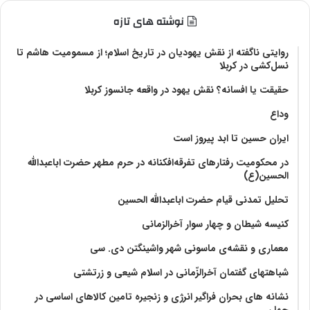
نوشته های تازه
روایتی ناگفته از نقش یهودیان در تاریخ اسلام؛ از مسمومیت هاشم تا
نسل‌کشی در کربلا
حقیقت یا افسانه؟‌ نقش یهود در واقعه جانسوز کربلا
وداع
ایران حسین تا ابد پیروز است
در محکومیت رفتارهای تفرقه‌افکنانه در حرم مطهر حضرت اباعبدالله
الحسین(ع)
تحلیل تمدنی قیام حضرت اباعبدالله الحسین
کنیسه شیطان و چهار سوار آخرالزمانی
معماری و نقشه‌ی ماسونی شهر واشينگتن دی. سی
شباهتهای گفتمان آخر‌الزّمانی در اسلام شیعی و زرتشتی
نشانه های بحران فراگیر انرژی و زنجیره تامین کالاهای اساسی در
جهان