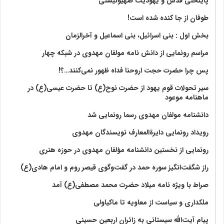
پایتختی قدس و یهودیت صهیونیستی
طوفان از جا کنده شده است!
بخش اول : بنی اسرائیل، بنی اسماعیل و آخرالزمان
مراسم رونمایی از دانش نامه مولفان مهدوی در شبکه چهار
پس چرا حضرت حجت اروحنا فداه ظهور نمی‌کنند…؟!
سیر تحولات قوم یهود از حضرت نوح(ع) تا حضرت عیسی(ع) در
ماهنامه موعود
دانشنامه مولفان مهدوی رسما رونمایی شد
رویداد رونمایی دایرةالمعارف نویسندگان مهدوی
رونمایی از نخستین دانشنامه مؤلفان مهدوی در حوزه هنری
راز شگفت‌انگیز سوره حمد در گفت‌وگوی قیصر روم و امام هادی(ع)
صراط با ویژه نامه میلاد حضرت محمد مصطفی(ع) آمد
ملکداری و سیاست از معاویه تا ماکیاولی
پیام آیت‌الله سیستانی به زائران اربعین حسینی