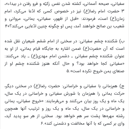
سفیانی، صیحه آسمانی، کشته شدن نفس زکیّه و فرو رفتن در بیداء»،
۳ حضرت امام رضا(ع) نیز در خصوص کسی که ادّعا می‌کرد، امام
زمان(ع) است، فرمودند: «قبل از ظهور، سفیانی، یمانی، مروانی و
شعیب بن صالح خواهند آمد، پس او چگونه چنین ادّعایی می‌کند؟»4
ب) شکننده چشم سفیانی: در سخنی از امام ششم شیعیان نقل شده
است که آن حضرت(ع) ضمن اشاره به جایگاه قیام یمانی، از او به
عنوان شکننده چشم سفیانی ـ دشمن امام مهدی(ع) ـ یاد می‌کنند:
«سفیانی کجا خواهد بود؟ و حال آنکه هنوز شکننده چشم او از
صنعای یمن خروج نکرده است».5
ج) هم‌زمانی با سفیانی و خراسانی: حضرت رضا(ع) در سخنی دیگر،
حرکت یمانی را هم‌زمان با شورش سفیانی و خراسانی در یک سال،
یک ماه و یک روز بیان می‌کنند و می‌فرمایند: «خروج سفیانی، یمانی
و خراسانی در یک سال، یک ماه و یک روز و ترتیب آنها همچون
رشته مهره‌ها پشت سر هم خواهد بود. سختی از هر سو پدید آید،
وای بر کسی که با آنها مخالفت و دشمنی کند».6