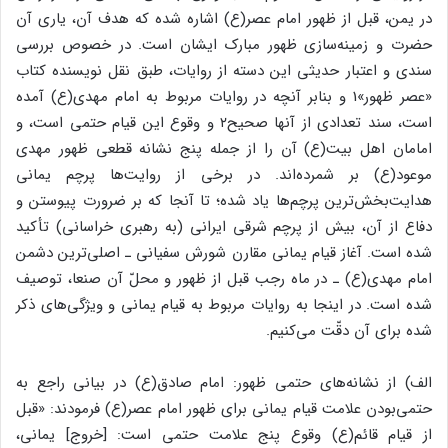
در یمن، قبل از ظهور امام عصر(ع) اشاره شده که هدف آن، یاری آن
حضرت و زمینه‌سازی ظهور مبارک ایشان است. در خصوص بررسی
سندی و اعتبار حدیثی این دسته از روایات، طبق نقل نویسنده کتاب
«عصر ظهور»1 و بنابر آنچه در روایات مربوط به امام مهدی(ع) آمده
است، سند تعدادی از آنها صحیح۲ و وقوع این قیام حتمی است، و
امامان اهل بیت(ع) آن را از جمله پنج نشانه قطعی ظهور مهدی
موعود(ع) بر شمرده‌اند. در برخی از روایت‌ها پرچم یمانی
هدایت‌بخش‌ترین پرچم‌ها یاد شده؛ تا آنجا که بر ضرورت پیوستن و
دفاع از آن، بیش از پرچم شرقی ایرانی (به رهبری خراسانی) تأکید
شده است. آغاز قیام یمانی مقارن شورش سفیانی ـ اصلی‌ترین دشمن
امام مهدی(ع) ـ در ماه رجب قبل از ظهور و محلّ آن صنعا، توصیف
شده است. در اینجا به روایات مربوط به قیام یمانی و ویژگی‌های ذکر
شده برای آن دقّت می‌کنیم.
الف) از نشانه‌های حتمی ظهور: امام صادق(ع) در بیانی راجع به
حتمی‌بودن علامت قیام یمانی برای ظهور امام عصر(ع) فرمودند: «قبل
از قیام قائم(ع) وقوع پنج علامت حتمی است: [خروج] یمانی،