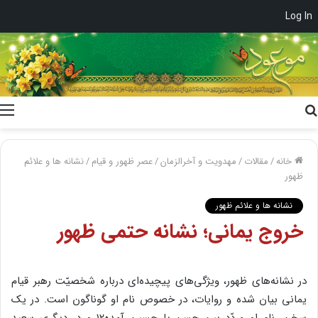
Log In
جستجو
برای
خانه
/
مقالات
/
مهدویت و آخرالزمان
/
عصر ظهور و قیام
/
نشانه ها و علائم
ظهور
نشانه ها و علائم ظهور
خروج یمانی؛ نشانه حتمی ظهور
در نشانه‌های ظهور، ویژگی‌های پیچیده‌ای درباره شخصیّت رهبر قیام
یمانی بیان شده و روایات، در خصوص نام او گوناگون است. در یک
سخن، نام او مردّد بین حسن یا حسین آمده۱۲ و در دیگری سعید