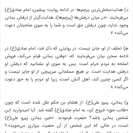
د) هدایت‌بخش‌ترین پرچم‌ها: در ادامه روایت پیشین، امام صادق(ع)
می‌فرمایند: «در میان درفش‌ها (پرچم‌ها)، هدایت‌گرتر از درفش یمانی
وجود ندارد، چون درفش حق است و شما را به سوی صاحبتان دعوت
می‌کند».7
ه‍) تخلف از او، جایز نیست: در روایتی که ذکر شد، امام صادق(ع) در
ادامه سخن بیان می‌فرمایند که، «وقتی یمانی قیام می‌کند، فروش
اسلحه به مردم حرام است. پس به سوی او بشتابید که درفش او
درفش هدایت است. بر هیچ مسلمانی سرپیچی از او جایز نیست و
اگر کسی چنین کند، اهل آتش است، زیرا او مردم را به حق دعوت
می‌کند».8
و) یمانی، پیرو علی(ع): از هشام بن حکم نقل شده است که چون
«طالب حق» خروج کرد، به امام صادق(ع) گفته شد: آیا امیدوارید این
شخص یمانی باشد؟ حضرت فرمودند: «خیر، یمانی پیرو علی(ع)
است، در حالی که این شخص از آن حضرت بیزاری می‌جوید».9