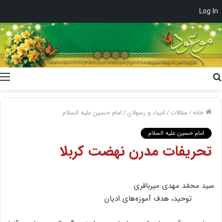
Log In
جستجو
برای
خانه
/
مقالات
/
انبیاء و رسولان
/
امام حسین علیه السلام
امام حسین علیه السلام
تحریفات مدرن نهضت کربلا
سید محمّد مهدی میرباقری
توحید، هدف آموزه‌های ادیان