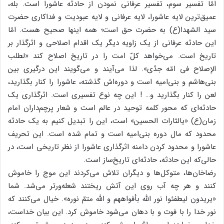
امّا تفسیر سوم، تفسیر عرفانی نمودن از حادثه عاشورا است. بله،
عمیق‌ترین لایه عاشورا، لایه عرفانی و لایه عبودیت و فداکاری حضرت
سید الشهدا(ع) به حضرت حق است؛ همه اینها صحیح هست. امّا
این حادثه عرفانی از یک زاویه دیگر یک اقدام اصلاحی و اثرگذار بر
تاریخ است. می‌خواهد کلّ امت را در تاریخ اصلاح کند «لطلب
الإصلاح فی امّه جدّی». لذا می‌آیند و می‌گویند این درگیری بین
بنی‌هاشم و بنی‌امیه است و دوره‌اش گذشته، عاشورا را کنار بگذارید،
لعن را کنار بگذارید و… ! این چه نوع تفسیری است. اثرگذاری یک
حادثه‌ای که محور کلمه توحید در عالم است و شعار پرچم‌داران امام
زمان(ع) «یالثارات الحسین» است، این را تبدیل کنیم به یک حادثه
محدود که مال دوره بنی‌امیه است و تمام شده است. این تحریف
عاشورا و محدود کردن دامنه اثرگذاری عاشورا از نظر تاریخی است، در
حالی‌که این حادثه، حادثه‌ای تاریخ‌ساز است.
رضاخان‌ها، متوکل‌ها و دیگران تلاش می‌کردند این موج را خاموش
کنند و هر چه آب روی این آتش ریختند شعله‌ورتر می‌شد. شما
«یریدون لیطفئوا نور الله بأفواههم و الله متمّ نوره». خیال می‌کنند که
نور خدا را با فوت و با دهان می‌شود خاموش کرد. این بیان خداست،