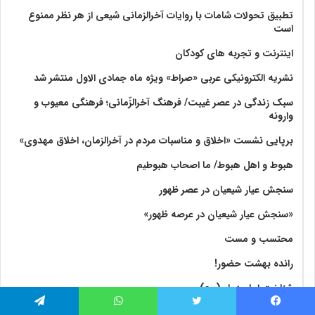
تطبیق تحولات شامات با روایات آخرالزمانی شیعی از هر نظر ممنوع
است
اینترنت و تجربه های کودکان
نشریه الکترونیکی عربی «صراط» ویژه ماه جمادی الاول منتشر شد
سبک زندگی در عصر غیبت/ فرهنگ آخرالزّمانی؛ فرهنگی معیوب و
وارونه
برپایی نشست «اخلاق و مناسبات مردم در آخرالزمان، اخلاق مهدوی»
هبوط و اهل هبوط/ ما اصحاب هبوطیم
سنجش عیار شیعیان در عصر ظهور
«سنجش عیار شیعیان در عرصه ظهور»
محتسب و مست
رانده بهشت‌ حضور!
شناخت امام زمان(عج)
نقش یهودیان در واقعه کربلا
فیس بوک
توییتر
واتس آپ
تلگرام