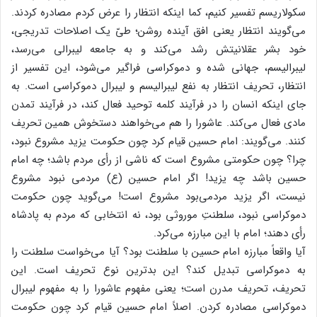
سکولاریسم تفسیر کنیم، کما اینکه انتظار را عرض کردم مصادره کردند.
می‌گویند انتظار یعنی افق آینده روشن؛ طیّ یک اصلاحات تدریجی،
خود بشر عقلانیتش رشد می‌کند و به جامعه لیبرالی می‌رسد،
لیبرالیسم، جهانی شده و دموکراسی فراگیر می‌شود، این تفسیر از
انتظار، تحریف انتظار به نفع لیبرالیسم و لیبرال دموکراسی است. به
جای اینکه انسان را در فرآیند کلمه توحید فعال کند، در فرآیند تمدن
مادی فعال می‌کند. عاشورا را هم می‌خواهند دستخوش همین تحریف
کنند. می‌گویند: امام حسین قیام کرد چون حکومت یزید مشروع نبود،
چرا؟ چون حکومتی مشروع است که ناشی از رأی مردم باشد؛ چه امام
حسین باشد چه یزید! اگر امام حسین (ع) مردمی نبود مشروع
نیست، اگر یزید مردمی‌بود مشروع است! می‌گوید چون حکومت
دموکراسی نبود، سلطنتِ موروثی بود، نه انتخابی که مردم به پادشاه
رأی دهند؛ امام با این مبارزه می‌کرد.
آیا واقعاً مبارزه امام حسین با سلطنت بود؟ آیا می‌خواست سلطنت را
به دموکراسی تبدیل کند؟ این بدترین نوع تحریف است. این
تحریف، تحریف مدرن است؛ یعنی مفهوم عاشورا را به مفهوم لیبرال
دموکراسی مصادره کردن. اصلاً امام حسین قیام کرد چون حکومت