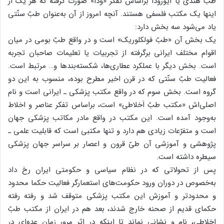
طبّ هندی یا آیورودا براساس تفکر «ودا» صورت گرفته که هر یک از
اینها یک مکتب فلسفی هستند. آنچه امروز از آن به‌عنوان طبّ سنّتی
یاد می‌شود سه بخش دارد:
یک بخش آن «طبّ فولکلوریک» است و در واقع طبّ بومی در میان
اقوام مختلف ایرانی برگرفته از تجربیات یا تعلیمات صاحبان تجربه
است. بخش دیگر با عملکرد عطاری‌ها، شکسته‌بند‌ها و… مرتبط است.
فعالیت طبّ سنّتی که در قرن اخیر مطرح بوده، منسوب به این دو
گروه است. بخش سوم که در واقع مکتب پزشکی ـ ایرانی است و نام
اصلی‌اش «مکتب طبّ اَخلاطی» است، براساس تفکر عناصر و اخلاط
به‌وجود آمده است. این مکتب در واقع مادر مکاتب پزشکی جهان
است و متفرّعات زیادی هم دارد و تنها مکتبی است که قابلیت علمی ـ
پژوهشی و آموزشی آن طیّ قرون و اعصار بر سراسر جهان پزشکی
سیطره داشته است.
پس از تحولاتی که در نظام سیاسی و حکومتی ایران رخ داد
به‌خصوص در دوران ورود حکومت‌های استعمارگر فعالیت‌ حکما محدود
و محدودتر و آموزش این مکتب پزشکی متوقف شد و رفته رفته
حکمای قدیم از صحنه خارج شدند، بعد هم در ایران از مکتب طبّ
اخلاطی، نام و نشانی نماند تا اینکه در اثر مرور زمان عده‌ای در