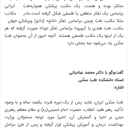
متکثر بوده و هست. یک مکتب پزشکی همواره
براساس یک تفکر منطقی یا فلسفی شکل گرفته است.
مثلاً مکتب طبّ چینی براساس تفکر «تائو» (دائو) و
مکتب طبّ هندی یا آیورودا براساس تفکر «ودا» صورت گرفته که هر
یک از اینها یک مکتب فلسفی هستند. آنچه امروز از آن به‌عنوان طبّ
سنّتی یاد می‌شود سه بخش دارد
گفت‌وگو با دکتر محمد عبادیانی
استاد دانشکده طبّ سنّتی
اشاره:
طبّ سنّتی ایران، شاید پس از یک دوره فترت یکصد ساله و با وجود
تأکید رهبر فقید انقلاب، حضرت امام خمینی(ره) و مقام معظم رهبری
مبنی بر احیا و گسترش آن، اخیراً مورد توجه مسئولان وزارت
بهداشت، درمان و آموزش پزشکی قرار گرفته و پس از طیّ مراحل