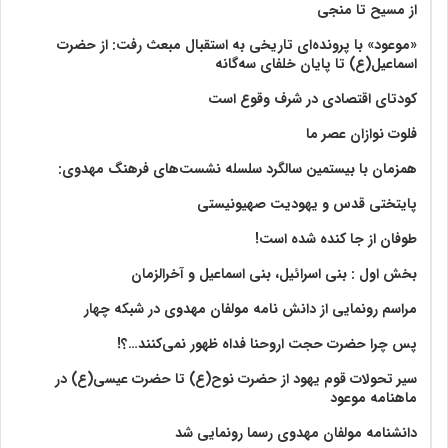
از مسیح تا منجی
«موعود» با پرونده‌ای تاریخی به استقبال مبعث رفت: از حضرت
اسماعیل(ع) تا پایان خلفای سه‌گانه
کودتای اقتصادی در شرف وقوع است
فلوت نوازان عصر ما
همزمان با بیستمین سالگرد سلسله نشست‌های فرهنگ مهدوی:‌
پایتختی قدس و یهودیت صهیونیستی
طوفان از جا کنده شده است!
بخش اول : بنی اسرائیل، بنی اسماعیل و آخرالزمان
مراسم رونمایی از دانش نامه مولفان مهدوی در شبکه چهار
پس چرا حضرت حجت اروحنا فداه ظهور نمی‌کنند…؟!
سیر تحولات قوم یهود از حضرت نوح(ع) تا حضرت عیسی(ع) در
ماهنامه موعود
دانشنامه مولفان مهدوی رسما رونمایی شد