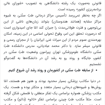
قانونی به‌صورت یک رشته دانشگاهی به تصویب «شورای ‌عالی
برنامه‌ریزی کشور» رسیده است.
اگر چه به‌نظر نمی‌رسد تأسیس مراکز درمانی طبّ سنّتی به شیوه
مراکز مشابه (همانند هندوستان) بتواند زیان‌های ناشی از این
بی‌توجهی و فترت طولانی‌مدت را جبران کند امّا جای امیدواری است
که درصورت تحقق این امر، وقوع تحولی اساسی در این زمینه، امکان
بهره‌مندی عموم مردم از این میراث غنی ایرانیان را از مجرای رسمی و
قانونی میسّر سازد. با دکتر محمد عبادیانی، مدرس دانشکده طبّ
سنّتی دانشگاه علوم‌پزشکی تهران پیرامون وضعیت طبّ سنّتی در
کشور، جایگاه و روند رو به رشد آن در دانشگاه‌ها به گفت‌وگو
نشستیم.
از سابقه‌ طبّ سنّتی در کشورمان و روند رشد آن شروع کنیم.
در دنیا مکاتب پزشکی بسیار محدود بودند و هنوز هم هستند، امّا
روش‌ها و شیوه‌های درمانی بسیار متعدد و متکثر بوده و هست. یک
مکتب پزشکی همواره براساس یک تفکر منطقی یا فلسفی شکل گرفته
است. مثلاً مکتب طبّ چینی براساس تفکر «تائو» (دائو) و مکتب