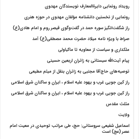
رویداد رونمایی دایرةالمعارف نویسندگان مهدوی
رونمایی از نخستین دانشنامه مؤلفان مهدوی در حوزه هنری
راز شگفت‌انگیز سوره حمد در گفت‌وگوی قیصر روم و امام هادی(ع)
صراط با ویژه نامه میلاد حضرت محمد مصطفی(ع) آمد
ملکداری و سیاست از معاویه تا ماکیاولی
پیام آیت‌الله سیستانی به زائران اربعین حسینی
توصیه‌های حاج‌آقا مجتبی به زائران بنقل از میثم مطیعی
راز کین جویی غرب و یهود علیه اسلام ، ایران و ساکنان شرق اسلامی
راز کین جویی غرب و یهود علیه اسلام ، ایران و ساکنان شرق اسلامی
مثلث مقدس
ولايت‏
اسماعیل شفیعی سروستانی: حج، طی مراتب توحیدی در معیت امام
عصر (عج) است