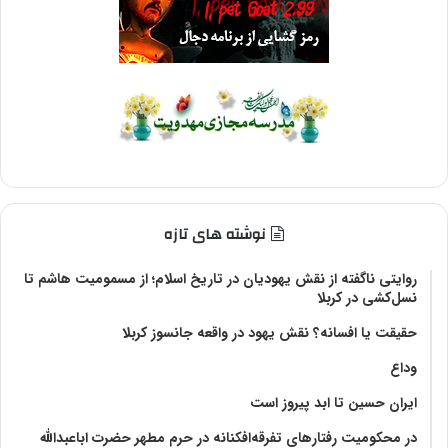
نوشته های تازه
روایتی ناگفته از نقش یهودیان در تاریخ اسلام؛ از مسمومیت هاشم تا
نسل‌کشی در کربلا
حقیقت یا افسانه؟‌ نقش یهود در واقعه جانسوز کربلا
وداع
ایران حسین تا ابد پیروز است
در محکومیت رفتارهای تفرقه‌افکنانه در حرم مطهر حضرت اباعبدالله