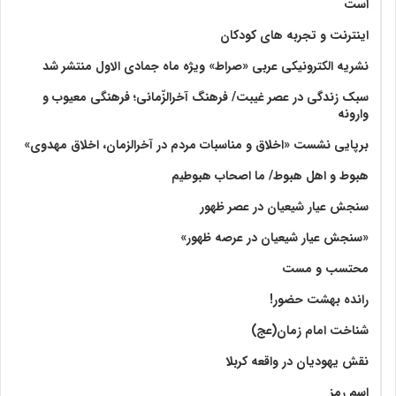
است
اینترنت و تجربه های کودکان
نشریه الکترونیکی عربی «صراط» ویژه ماه جمادی الاول منتشر شد
سبک زندگی در عصر غیبت/ فرهنگ آخرالزّمانی؛ فرهنگی معیوب و
وارونه
برپایی نشست «اخلاق و مناسبات مردم در آخرالزمان، اخلاق مهدوی»
هبوط و اهل هبوط/ ما اصحاب هبوطیم
سنجش عیار شیعیان در عصر ظهور
«سنجش عیار شیعیان در عرصه ظهور»
محتسب و مست
رانده بهشت‌ حضور!
شناخت امام زمان(عج)
نقش یهودیان در واقعه کربلا
اسم رمز