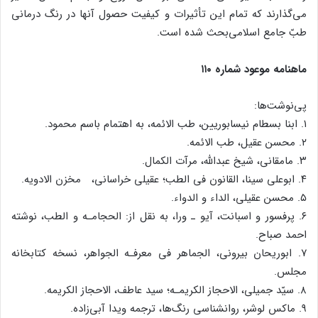
می‌گذارند که تمام این تأثیرات و کیفیت حصول آنها در رنگ درمانی
طبّ جامع اسلامی‌بحث شده است.
ماهنامه موعود شماره ۱۱۰
پی‌نوشت‌ها:
۱. ابنا بسطام نیسابوریین، طب الائمه، به اهتمام باسم محمود.
۲. محسن عقیل، طب الائمه.
۳. مامقانی، شیخ عبدالله، مرآت الکمال.
۴. ابوعلی سینا، القانون فی الطب؛ عقیلی خراسانی، مخزن الادویه.
۵. محسن عقیلی، الداء و الدواء.
۶. پرفسور و اسبانت، آیو ـ ورا، به نقل از: الحجامـه و الطب، نوشته
احمد صباح.
۷. ابوریحان بیرونی، الجماهر فی معرفـه الجواهر، نسخه کتابخانه
مجلس.
۸. سیّد جمیلی، الاحجاز الکریمـه؛ سید عاطف، الاحجاز الکریمه.
۹. ماکس لوشر، روانشناسی رنگ‌ها، ترجمه ویدا آبی‌زاده.