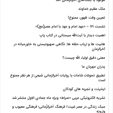
ملک عظیم خداوند
تعیین وقت ظهور، ممنوع!
نشست ۱۷۱ – «عهد امام و عهد با امام عصر(عج)»
اهمیت دیدار با آیت‌الله سیستانی در کتاب پاپ
هابیت ها و ارباب حلقه ها: نگاهی صهیونیستی به خاورمیانه در
آخرالزمان
معنی دقیق اولیاء الله چیست؟
پدران مهربان ما
تطبیق تحولات شامات با روایات آخرالزمانی شیعی از هر نظر ممنوع
است
اینترنت و تجربه های کودکان
نشریه الکترونیکی عربی «صراط» ویژه ماه جمادی الاول منتشر شد
سبک زندگی در عصر غیبت/ فرهنگ آخرالزّمانی؛ فرهنگی معیوب و
وارونه