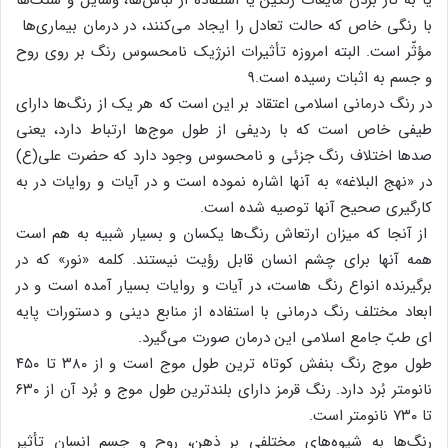
با رنگی خاص که حالت تعادل را ایجاد می‌کنند، در درمان بیماری‌ها
مؤثّر است. البته امروزه تأثیرات انرژیک نامحسوس رنگ بر روی روح
و جسم به اثبات رسیده است.۹
در رنگ درمانی اسلامی اعتقاد بر این است که هر یک از رنگ‌ها دارای
طیفی خاص است که با ردیفی از طول موج‌ها ارتباط دارد، یعنی
صدها اختلاف رنگ جزئی و نامحسوس وجود دارد که حضرت علی(ع)
در «نهج البلاغه» به آنها اشاره نموده است و در آیات و روایات در به
کارگیری صحیح آنها توصیه شده است.
از آنجا که میزان ارتعاش رنگ‌ها یکسان و بسیار شبیه به هم است
همه آنها برای چشم انسان قابل رؤیت نیستند. کلمه «نور» که در
برگیرنده انواع رنگ هاست، در آیات و روایات بسیار آمده است و در
ابعاد مختلف رنگ درمانی با استفاده از منابع دینی و دستورات پایه
ای طبّ جامع اسلامی این درمان صورت می‌گیرد.
طول موج رنگ بنفش کوتاه ترین طول موج است و از ۳۸۰ تا ۴۵۰
نانومتر بُرد دارد. رنگ قرمز دارای بلندترین طول موج و بُرد آن از ۶۳۰
تا ۷۳۰ نانومتر است.
رنگ‌ها به شیوه‌های مختلفی بر ذهن، روح و جسم انسان تأثیر