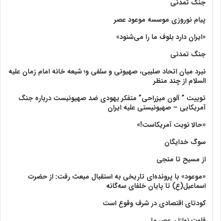
جنگ تمدنی
پیام نوروزی موسسه موعود عصر
«ایران دارد بلوف ما را می‌شنود»
جنگ تمدنی
نبرد میان اتحاد صلیبی، صهیونی و سلفی و؛ شیعه خانه امام زمان علیه
السلام از چند منظر
توییت ” آلون میزراحی” متفکر یهودی ضد صهیونیست درباره جنگ
آمریکایی – صهیونیستی علیه ایران
«حالا نوبت آمریکاست!»
سوگ خدایگان
از مسیح تا منجی
«موعود» با پرونده‌ای تاریخی به استقبال مبعث رفت: از حضرت
اسماعیل(ع) تا پایان خلفای سه‌گانه
کودتای اقتصادی در شرف وقوع است
فلوت نوازان عصر ما