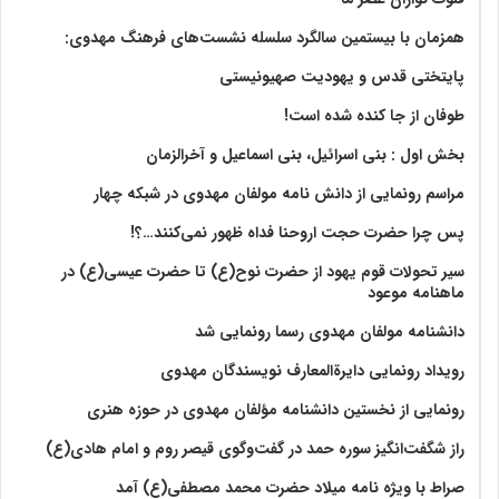
همزمان با بیستمین سالگرد سلسله نشست‌های فرهنگ مهدوی:‌
پایتختی قدس و یهودیت صهیونیستی
طوفان از جا کنده شده است!
بخش اول : بنی اسرائیل، بنی اسماعیل و آخرالزمان
مراسم رونمایی از دانش نامه مولفان مهدوی در شبکه چهار
پس چرا حضرت حجت اروحنا فداه ظهور نمی‌کنند…؟!
سیر تحولات قوم یهود از حضرت نوح(ع) تا حضرت عیسی(ع) در
ماهنامه موعود
دانشنامه مولفان مهدوی رسما رونمایی شد
رویداد رونمایی دایرةالمعارف نویسندگان مهدوی
رونمایی از نخستین دانشنامه مؤلفان مهدوی در حوزه هنری
راز شگفت‌انگیز سوره حمد در گفت‌وگوی قیصر روم و امام هادی(ع)
صراط با ویژه نامه میلاد حضرت محمد مصطفی(ع) آمد