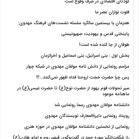
کودتای اقتصادی در شرف وقوع است
فلوت نوازان عصر ما
همزمان با بیستمین سالگرد سلسله نشست‌های فرهنگ مهدوی:‌
پایتختی قدس و یهودیت صهیونیستی
طوفان از جا کنده شده است!
بخش اول : بنی اسرائیل، بنی اسماعیل و آخرالزمان
مراسم رونمایی از دانش نامه مولفان مهدوی در شبکه چهار
پس چرا حضرت حجت اروحنا فداه ظهور نمی‌کنند…؟!
سیر تحولات قوم یهود از حضرت نوح(ع) تا حضرت عیسی(ع) در
ماهنامه موعود
دانشنامه مولفان مهدوی رسما رونمایی شد
رویداد رونمایی دایرةالمعارف نویسندگان مهدوی
رونمایی از نخستین دانشنامه مؤلفان مهدوی در حوزه هنری
راز شگفت‌انگیز سوره حمد در گفت‌وگوی قیصر روم و امام هادی(ع)