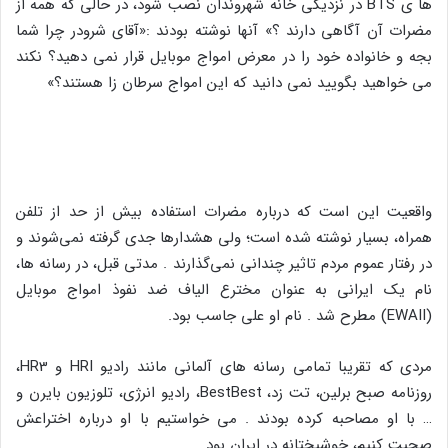
ها ی BTS در نزدیکی خانه شهروندان نصب شود، در حالی که همه از
مضرات آن آگاهی دارند ؟» آنها نوشته بودند :«آقای شرودر چرا شما
بجه و خانواده خود را در معرض امواج موبایل قرار نمی دهید؟ نکند
می خواهید بگویید نمی دانید که این امواج سرطان زا هستند؟»
واقعیت این است که درباره مضرات استفاده بیش از حد از تلفن
همراه، بسیار نوشته شده است؛ ولی هشدارها جدی گرفته نمی‌شوند و
در رفتار عموم مردم تاثیر چندانی نمی‌گذارند . مدتی قبل، در رسانه ها،
نام یک ایرانی به عنوان مخترع الیاف ضد نفوذ امواج موبایل
(EWAII) مطرح شد . نام او علی جاسب بود.
مردی که تقریبا تمامی رسانه های آلمانی مانند رادیو HRI و HR3،
روزنامه صبح برلین، تت زد، BestBest، رادیو انرژی، تلوزیون بایرن و
… با او مصاحبه کرده بودند . می خواستیم با او درباره اختراعش
صحبت کنیم، خوشبختانه در ایران بود .