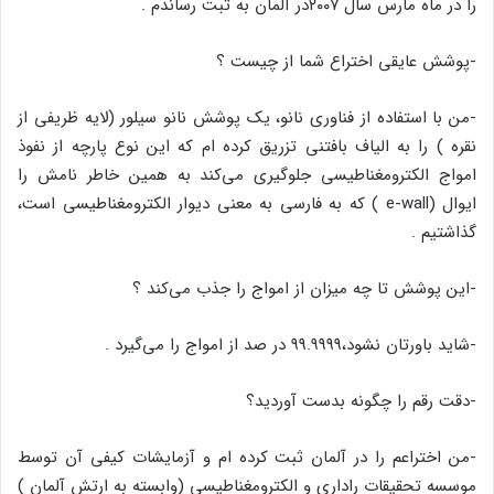
را در ماه مارس سال ۲۰۰۷در آلمان به ثبت رساندم .
-پوشش عایقی اختراع شما از چیست ؟
-من با استفاده از فناوری نانو، یک پوشش نانو سیلور (لایه ظریفی از
نقره ) را به الیاف بافتنی تزریق کرده ام که این نوع پارچه از نفوذ
امواج الکترومغناطیسی جلوگیری می‌کند به همین خاطر نامش را
ایوال (e-wall ) که به فارسی به معنی دیوار الکترومغناطیسی است،
گذاشتیم .
-این پوشش تا چه میزان از امواج را جذب می‌کند ؟
-شاید باورتان نشود،۹۹.۹۹۹۹ در صد از امواج را می‌گیرد .
-دقت رقم را چگونه بدست آوردید؟
-من اختراعم را در آلمان ثبت کرده ام و آزمایشات کیفی آن توسط
موسسه تحقیقات راداری و الکترومغناطیسی (وابسته به ارتش آلمان )