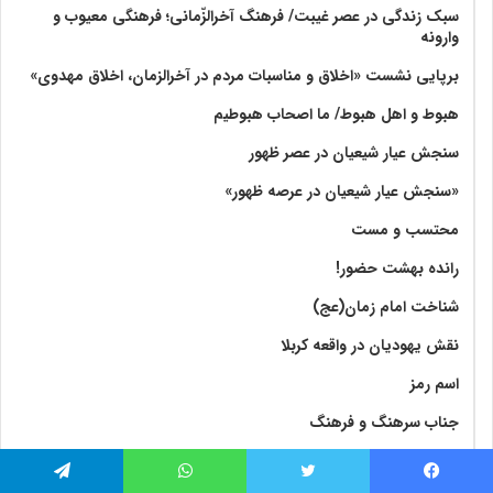
سبک زندگی در عصر غیبت/ فرهنگ آخرالزّمانی؛ فرهنگی معیوب و
وارونه
برپایی نشست «اخلاق و مناسبات مردم در آخرالزمان، اخلاق مهدوی»
هبوط و اهل هبوط/ ما اصحاب هبوطیم
سنجش عیار شیعیان در عصر ظهور
«سنجش عیار شیعیان در عرصه ظهور»
محتسب و مست
رانده بهشت‌ حضور!
شناخت امام زمان(عج)
نقش یهودیان در واقعه کربلا
اسم رمز
جناب سرهنگ و فرهنگ
نشست ۱۶۴: لغزش‌های اعتقادی در عصر غیبت
فیس بوک
توییتر
واتس آپ
تلگرام