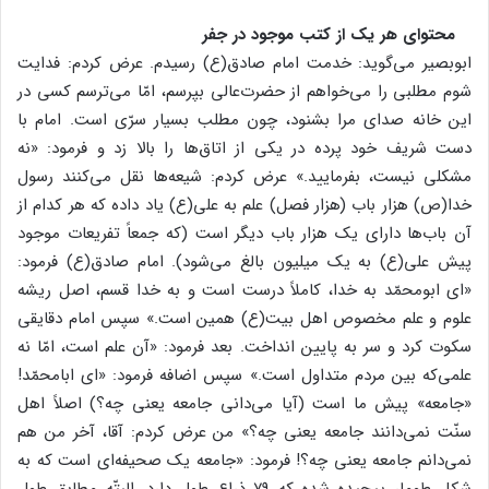
محتوای هر یک از کتب موجود در جفر
ابوبصیر می‌گوید: خدمت امام صادق(ع) رسیدم. عرض کردم: فدایت
شوم مطلبی را می‌خواهم از حضرت‌عالی بپرسم، امّا می‌ترسم کسی در
این خانه صدای مرا بشنود، چون مطلب بسیار سرّی است. امام با
دست شریف خود پرده در یکی از اتاق‌ها را بالا زد و فرمود: «نه
مشکلی نیست، بفرمایید.» عرض کردم: شیعه‌ها نقل می‌کنند رسول
خدا(ص) هزار باب (هزار فصل) علم به علی(ع) یاد داده که هر کدام از
آن باب‌ها دارای یک هزار باب دیگر است (که جمعاً تفریعات موجود
پیش علی(ع) به یک میلیون بالغ می‌شود). امام صادق(ع) فرمود:
«ای ابومحمّد به خدا، کاملاً درست است و به خدا قسم، اصل ریشه
علوم و علم مخصوص اهل بیت(ع) همین است.» سپس امام دقایقی
سکوت کرد و سر به پایین انداخت. بعد فرمود: «آن علم است، امّا نه
علمی‌که بین مردم متداول است.» سپس اضافه فرمود: «ای ابامحمّد!
«جامعه» پیش ما است (آیا می‌دانی جامعه یعنی چه؟) اصلاً اهل
سنّت نمی‌دانند جامعه یعنی چه؟» من عرض کردم: آقا، آخر من هم
نمی‌دانم جامعه یعنی چه؟! فرمود: «جامعه یک صحیفه‌ای است که به
شکل طومار پیچیده شده که ۷۹ ذراع طول دارد. البتّه مطابق طول