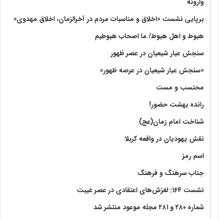
وارونه
برپایی نشست «اخلاق و مناسبات مردم در آخرالزمان، اخلاق مهدوی»
هبوط و اهل هبوط/ ما اصحاب هبوطیم
سنجش عیار شیعیان در عصر ظهور
«سنجش عیار شیعیان در عرصه ظهور»
محتسب و مست
رانده بهشت‌ حضور!
شناخت امام زمان(عج)
نقش یهودیان در واقعه کربلا
اسم رمز
جناب سرهنگ و فرهنگ
نشست ۱۶۴: لغزش‌های اعتقادی در عصر غیبت
شماره ۲۸۰ و ۲۸۱ مجله موعود منتشر شد