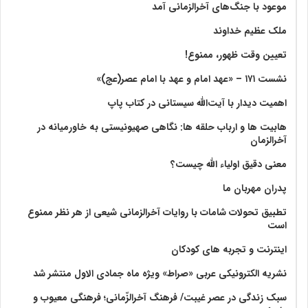
موعود با جنگ‌های آخرالزمانی آمد
ملک عظیم خداوند
تعیین وقت ظهور، ممنوع!
نشست ۱۷۱ – «عهد امام و عهد با امام عصر(عج)»
اهمیت دیدار با آیت‌الله سیستانی در کتاب پاپ
هابیت ها و ارباب حلقه ها: نگاهی صهیونیستی به خاورمیانه در
آخرالزمان
معنی دقیق اولیاء الله چیست؟
پدران مهربان ما
تطبیق تحولات شامات با روایات آخرالزمانی شیعی از هر نظر ممنوع
است
اینترنت و تجربه های کودکان
نشریه الکترونیکی عربی «صراط» ویژه ماه جمادی الاول منتشر شد
سبک زندگی در عصر غیبت/ فرهنگ آخرالزّمانی؛ فرهنگی معیوب و