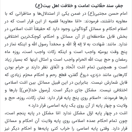
جفر، سند حقّانیت امامت و خلافت اهل بیت(ع)
امام حسن مجتبی(ع) در ضمن یکی از استدلال‌ها و مناظراتی که با
معاویه داشتند، فرمودند: «امّا معاویه! قضیه از این قرار است که در
اسلام احکام و مسائل گوناگونی وجود دارد که حقیقتاً امّت اسلامی در
بخش قابل ملاحظه‌ای از آن مسائل و احکام، کوچک‌ترین اختلافی
ندارد. مانند: شهادت به لا إله إلّا الله و محمّداً رسول الله و اینکه نماز در
پنج وقت یومیّه واجب است و اینکه زکات واجب است، روزه ماه
رمضان و حج بیت الله الحرام واجب است و امثال اینها که بسیار زیاد
است و همچنین تمام امّت اتّحاد و اتّفاق نظر دارند بر حرام بودن
کارهایی مانند دزدی، دروغ گفتن، قطع رحم و احکام محرّم زیادی که
قابل شمارش نیست. بنابراین در این قبیل مسائل بین امّت اسلامی
اختلافی نیست. مشکل جای دیگر است. [رسول خدا(ص)] بارها و
بارها فرمودند: «اسلام روی پنج پایه قرار دارد: نماز، زکات، روزه، حج و
ولایت و چهار پایه از آن روی یک پایه اساسی قرار دارد.»
امّت در چهار پایه اوّل مشکل ندارد امّا مشکل در پایه پنجم است،
چون تمام احکام عمده اسلامی روی پایه ولایت آن احکام و مسائل
قرار دارد. وقتی پایه اساسی را خراب کنی پایه‌ها و احکام دیگر نیز