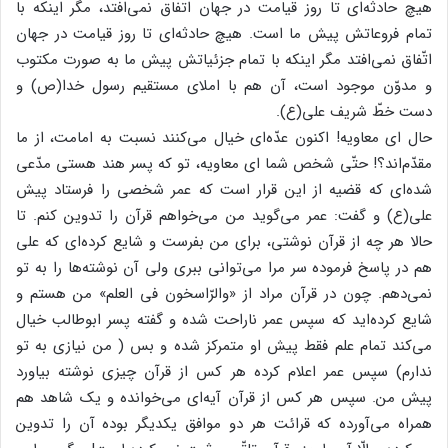
هیچ حادثه‌ای تا روز قیامت در جهان اتفاق نمی‌افتد، مگر اینکه با
تمام فروعاتش پیش ما است. هیچ حادثه‌ای تا روز قیامت در جهان
اتّفاق نمی‌افتد مگر اینکه با تمام جزئیاتش پیش ما به صورت مکتوب
و مدوّن موجود است، آن هم با املای مستقیم رسول خدا(ص) و
دست خطّ شریف علی(ع).
حال ای معاویه! اکنون عدّه‌ای خیال می‌کنند نسبت به امامت، از ما
مقدّم‌اند؟! حتّی شخص شما ای معاویه، تو که پسر هند هستی مدّعی
شده‌ای که قضیه از این قرار است که عمر شخصی را فرستاد پیش
علی(ع) و گفت: عمر می‌گوید من می‌خواهم قرآن را تدوین کنم. تا
حالا هر چه از قرآن نوشتی، برای من بفرست و شایع کرده‌ای که علی
هم در پاسخ فرموده سر مرا می‌توانی ببری ولی آن نوشته‌ها را به تو
نمی‌دهم. چون در قرآن مراد از «والرّاسخون فی العلم» من هستم و
شایع کرده‌اید که سپس عمر ناراحت شده و گفته پسر ابوطالب خیال
می‌کند تمام علم فقط پیش او متمرکز شده و بس ( من نیازی به تو
ندارم) سپس عمر اعلام کرده هر کس از قرآن چیزی نوشته بیاورد
پیش من. سپس هر کس از قرآن آیه‌ای می‌خوانده و یک شاهد هم
همراه می‌آورده که قرائت هر دو موافق یکدیگر بوده آن را تدوین