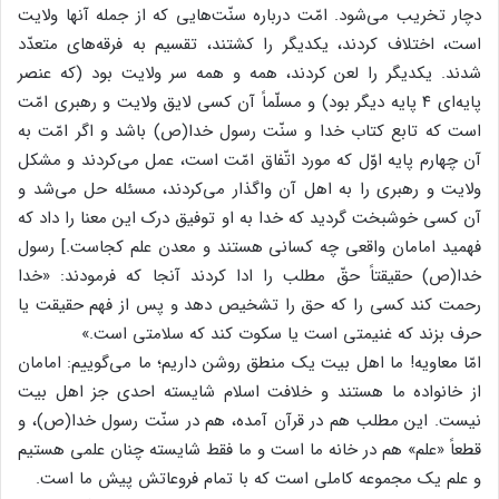
دچار تخریب می‌شود. امّت درباره سنّت‌هایی که از جمله آنها ولایت
است، اختلاف کردند، یکدیگر را کشتند، تقسیم به فرقه‌های متعدّد
شدند. یکدیگر را لعن کردند، همه و همه سر ولایت بود (که عنصر
پایه‌ای ۴ پایه دیگر بود) و مسلّماً آن کسی لایق ولایت و رهبری امّت
است که تابع کتاب خدا و سنّت رسول خدا(ص) باشد و اگر امّت به
آن چهارم پایه اوّل که مورد اتّفاق امّت است، عمل می‌کردند و مشکل
ولایت و رهبری را به اهل آن واگذار می‌کردند، مسئله حل می‌شد و
آن کسی خوشبخت گردید که خدا به او توفیق درک این معنا را داد که
فهمید امامان واقعی چه کسانی هستند و معدن علم کجاست.] رسول
خدا(ص) حقیقتاً حقّ مطلب را ادا کردند آنجا که فرمودند: «خدا
رحمت کند کسی را که حق را تشخیص دهد و پس از فهم حقیقت یا
حرف بزند که غنیمتی است یا سکوت کند که سلامتی است.»
امّا معاویه! ما اهل بیت یک منطق روشن داریم؛ ما می‌گوییم: امامان
از خانواده ما هستند و خلافت اسلام شایسته احدی جز اهل بیت
نیست. این مطلب هم در قرآن آمده، هم در سنّت رسول خدا(ص)، و
قطعاً «علم» هم در خانه ما است و ما فقط شایسته چنان علمی هستیم
و علم یک مجموعه کاملی است که با تمام فروعاتش پیش ما است.