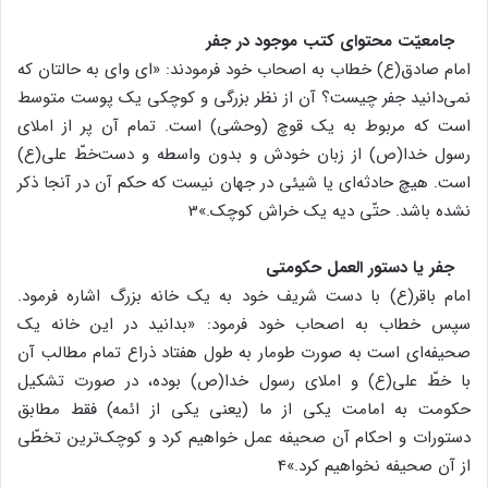
جامعیّت محتوای کتب موجود در جفر
امام صادق(ع) خطاب به اصحاب خود فرمودند: «ای وای به حالتان که
نمی‌دانید جفر چیست؟ آن از نظر بزرگی و کوچکی یک پوست متوسط
است که مربوط به یک قوچ (وحشی) است. تمام آن پر از املای
رسول خدا(ص) از زبان خودش و بدون واسطه و دست‌خطّ علی(ع)
است. هیچ حادثه‌ای یا شیئی در جهان نیست که حکم آن در آنجا ذکر
نشده باشد. حتّی دیه یک خراش کوچک.»3
جفر یا دستور العمل حکومتی
امام باقر(ع) با دست شریف خود به یک خانه بزرگ اشاره فرمود.
سپس خطاب به اصحاب خود فرمود: «بدانید در این خانه یک
صحیفه‌ای است به صورت طومار به طول هفتاد ذراع تمام مطالب آن
با خطّ علی(ع) و املای رسول خدا(ص) بوده، در صورت تشکیل
حکومت به امامت یکی از ما (یعنی یکی از ائمه) فقط مطابق
دستورات و احکام آن صحیفه عمل خواهیم کرد و کوچک‌ترین تخطّی
از آن صحیفه نخواهیم کرد.»4