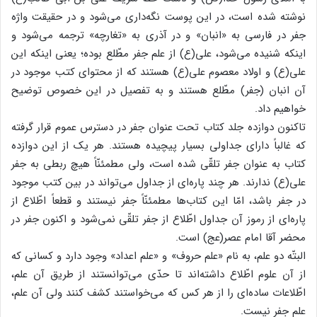
نوشته شده است، در این پوست نگه‌داری می‌شود و در حقیقت واژه
جفر در فارسی به «انبان» و در آذری به «تغارچه» ترجمه می‌شود و
اینکه شنیده می‌شود، علی(ع) از علم جفر مطّلع بوده؛ یعنی اینکه این
علی(ع) و اولاد معصوم علی(ع) هستند که از محتوای کتب موجود در
آن انبان (جفر) مطّلع هستند و به تفصیل در این خصوص توضیح
خواهیم داد.
تاکنون دوازده جلد کتاب تحت عنوان جفر در دسترس عموم قرار گرفته
که غالباً دارای جداولی بسیار پیچیده هستند. هر یک از این دوازده
کتاب به عنوان جفر تلقّی شده است، ولی مطمئنّاً هیچ ربطی به جفر
علی(ع) ندارند. هر چند پاره‌ای از جداول می‌تواند در بین کتب موجود
در جفر باشد، امّا این کتاب‌ها مطمئنّاً جفر نیستند و قطعاً اطّلاع از
پاره‌ای از رموز آن جداول اطّلاع از جفر تلقّی نمی‌شود و اکنون جفر در
محضر آقا امام عصر(عج) است.
البتّه دو علم، به نام «علم حروف» و «علم اعداد» وجود دارد و کسانی که
از آن علوم اطّلاع داشته‌اند تا حدّی می‌توانستند از طریق آن علم،
اطّلاعات ساده‌ای را از هر کس که می‌خواستند کشف کنند ولی آن علم،
علم جفر نیست.