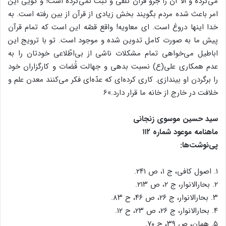
می‌کرده و الّا آن را جزو قرآن تلقّی و ثبت نمی‌کرده است! و گویی این
امر باعث شده مردم بگویند بخش زیادی از قرآن از بین رفته است. به
خدا اینها دروغ است. ای معاویه! واقع قصّه این است که تمام قرآن
پیش ما به صورت کامل تدوین شده و موجود است. تو با ترویج این
اباطیل می‌خواهی تمام مشکلات ناشی از بی‌اطّلاعی خودتان را به
عدم همکاری علی(ع) نسبت بدهی و جهالت قُضات و کارگزاران خود
را برگردن او بیندازی. کاری کرده‌ای که عدّه‌ای فکر می‌کنند معدن علم و
خلافت در خارج از خانه ما قرار دارد.»6
سید حسین موسوی زنجانی
ماهنامه موعود شماره ۱۱۲
پی‌نوشت‌ها:
۱. اصول کافی، ج ۱، ص ۲۴۱.
۲. بحارالانوار، ج ۲، ص ۲۱۳.
۳. بحارالانوار، ج ۲۶، ص ۴۶، ح ۸۳.
۴. بحارالانوار، ج ۲۶، ص ۲۳، ح ۱۲.
۵. همان، ص ۳۹، ح ۷۰.