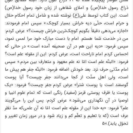
ذراع رسول خدا(ص) و املای شفاهی از زبان خود رسول خدا(ص)
است. این کتاب توسط علی(ع) نوشته شده و شامل تمام احکام حلال
و حرام است، حتّی دیه خراش بسیار کوچک.» سپس امام فرمودند:
«اجازه می‌دهی دقیقاً بگویم کوچک‌ترین خراش چیست؟» عرض کردم:
من در خدمت شما هستم. امام با دست مبارک خود مرا لمس نمود،
سپس فرمود: «دیه این هم در آن صحیفه آمده است.» در حالی که
احساس کردم امام ناراحت است، عرض کردم: این از مقوله علم است؟
فرمود: «البتّه علم است امّا نه علم معهود و متعارف بین مردم.» سپس
امام مدّتی حرف نزد. بعد خودش اضافه فرمود: «البتّه جفر هم پیش ما
است، ولی اهل سنّت از کجا می‌دانند جفر چیست؟ آیا پوست
گوسفند است یا پوست شتر!» عرض کردم جفر چیست؟ فرمود: «یک
پوست یا ظرف پوستی قرمز (سفید) رنگی است که تمام علوم انبیا و
اوصیا در آن نگهداری می‌شود.» عرض کردم: پس این را می‌گویند
علم؟ فرمود: «به خدا این از مقوله علم است امّا نه آن علمی‌که مدّ نظر
عرف است (که با تعلیم و تعلّم کم و زیاد شود و در مرور زمان تغییر و
تحوّل یابد).»5