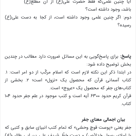
آیا چنین علمی‌که فقط حضرت علی(ع) از آن مطّلع
باشد، وجود داشته است؟
دوم: اگر چنین علمی وجود داشته است، از کجا به دست علی(ع)
رسیده؟
پاسخ:
برای پاسخ‌گویی به این مسائل ضرورت دارد مطالب در چندین
بخش توضیح داده شود:
در ابتدا ذکر این نکته لازم است که اسلام مرکّب از دو امر است: ۱.
کتاب آسمانی قرآن که محصول یک «نزول» است؛ ۲. بخشی از
کتاب‌های جفر که محصول یک «عروج» است.
قرآن کریم حدود ۶۳۰۰ آیه است و کتب موجود در علم جفر حدود ۱۰۴
کتاب.
بیان اجمالی معنای جفر
جفر یعنی «پوست قوچ وحشی» که تمام کتب انبیای سابق و کتبی که
با املای رسول خدا(ص) و دست خطّ شریف علی بن ابی طالب(ع)