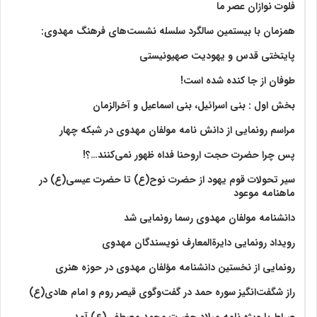
فلوت نوازان عصر ما
همزمان با بیستمین سالگرد سلسله نشست‌های فرهنگ مهدوی:‌
پایتختی قدس و یهودیت صهیونیستی
طوفان از جا کنده شده است!
بخش اول : بنی اسرائیل، بنی اسماعیل و آخرالزمان
مراسم رونمایی از دانش نامه مولفان مهدوی در شبکه چهار
پس چرا حضرت حجت اروحنا فداه ظهور نمی‌کنند…؟!
سیر تحولات قوم یهود از حضرت نوح(ع) تا حضرت عیسی(ع) در
ماهنامه موعود
دانشنامه مولفان مهدوی رسما رونمایی شد
رویداد رونمایی دایرةالمعارف نویسندگان مهدوی
رونمایی از نخستین دانشنامه مؤلفان مهدوی در حوزه هنری
راز شگفت‌انگیز سوره حمد در گفت‌وگوی قیصر روم و امام هادی(ع)
صراط با ویژه نامه میلاد حضرت محمد مصطفی(ع) آمد