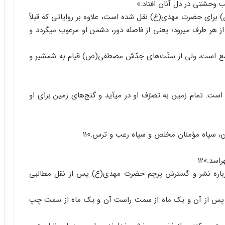
ب وحشتی در دل آنان افتاد.»
برای حضرت مهدی(ع) نقل‏ شده ‏است، علاوه بر روایاتی که قبلاً
 هر طرف می‏رود؛ یعنی از فاصله دور، دشمن او مرعوب می‏گردد و
ان جمع است، ولی از سنّت‌های جدّش مصطفی(ص) قیام به شمشیر و
است. تمام زمین به تصرّف او در می‏آید و گنج‌های زمین برای او
ان، سپاه مؤمنان مخلص و سپاه رعب و ترس.»11
اسد.»12
درباره نشر و گسترش پرچم‏ حضرت ‏مهدی(ع) پس از نقل مطالبی
 پس از آن و یک ماه از سمت راست آن و یک ماه از سمت چپ