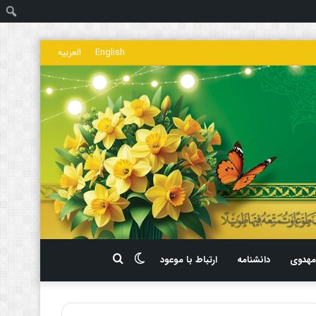
ج
English
العربیه
تغییر
جستجو
هدوی
دانشنامه
ارتباط با موعود
پوسته
برای