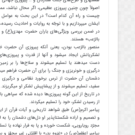
هسته‏ای و طرح‌های جنگ ستارگان و … پیروزی جهانی ‏ب
اصولاً چون چنین پیروزی عظیمی، اگر محال نباشد، ممک
چیست و راه آن کدام است؟ در این بحث ‏به عوامل پ
ایشان می‏پردازیم و با توجّه به روایات و احادیث رسیده، 
در ضمن ‏بررسی ‏ویژگی‌های ‏یاران حضرت مهدی(ع) و 
بالرّعب‏» هستند.
منصور بالرّعب بودن، یعنی آنکه پیروزی آن حضرت ظ
لشکریانش ایجاد می‏شود و آنها از قدرت و پیروزی‌های
دست می‏دهند یا تسلیم می‏شوند و سلاح‌ها را بر زمین 
درگیری و خونریزی و جنگ را برای آن حضرت فراهم می‏س
دشمنان آن حضرت از ترس برخورد نظامی و درگیری با ام
سفید، تسلیم می‏شوند و از پیشاپیش لشکر او می‏گریزند.
در تاریخ از این گونه پیروزی‌ها دیده شده که سپاهی 
از رسیدن لشکر، خود را تسلیم می‏کردند.
پیامبر اکرم(ص) طبق شواهد تاریخی و آیات قرآن از ای
و تصمیم و اراده شکست‏ناپذیر او دل‌های دشمنان را به 
مجرّد رویارویی، شکست‏ خورده و پا به فرار نهاده یا تسل
پیامبر اعظم(ص) در «غزوه بدر» با اقلیّتی غیر مجهّز و بس