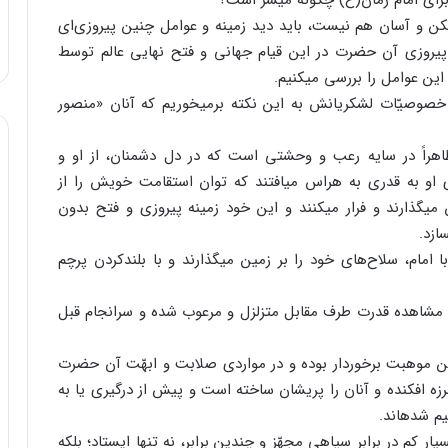
رای امام زمان(ع) چگونه میسّر است؟
ن و آسان هم نیست، ‏باید دید زمینه و عوامل چنین پیروزی‌ای
یروزی آن حضرت در این قیام جهانی و فتح نهایی عالم توسط
این عوامل را بررسی می‏کنیم.
خصوصیّات لشکریانش به این نکته برمی‏خوریم که آنان «منصور
اهراً در سایه رعب و وحشتی است که در دل دشمنان، از او و
 او به قدری به هراس می‏افتند که توان استقامت ‏خویش را از
می‏گذارند و فرار می‏کنند و این خود زمینه پیروزی و فتح بدون
ازد.
ام، سلاح‌های خود را بر زمین می‏گذارند و با بلندکردن پرچم
با مشاهده قدرت طرف مقابل متزلزل و مرعوب شده و سرانجام قبل
ن موهبت ‏برخوردار بوده و در مواردی ‏صلابت و ابهّت آن حضرت
لرزه افکنده و آنان را پریشان ساخته است و پیش از درگیری یا به
یم شده‏اند.
یار کم در برابر سپاهی مجهّز و چندین برابر، نه تنها ایستاد؛ بلکه