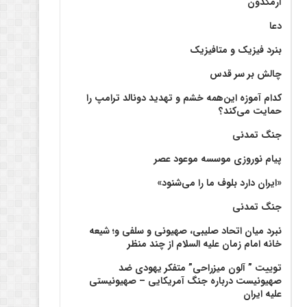
آرمگدون
دعا
بنرد فیزیک و متافیزیک
چالش بر سر قدس
کدام آموزه این‌همه خشم و تهدید دونالد ترامپ را
حمایت می‌کند؟
جنگ تمدنی
پیام نوروزی موسسه موعود عصر
«ایران دارد بلوف ما را می‌شنود»
جنگ تمدنی
نبرد میان اتحاد صلیبی، صهیونی و سلفی و؛ شیعه
خانه امام زمان علیه السلام از چند منظر
توییت ” آلون میزراحی” متفکر یهودی ضد
صهیونیست درباره جنگ آمریکایی – صهیونیستی
علیه ایران