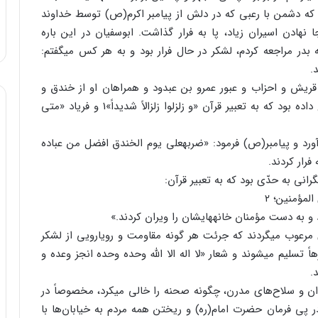
که دشمن با رعبی که در دلش از پیامبر اکرم(ص) توسط خداوند
نهادن اسیران زیاد، پا به فرار گذاشت. ابوسفیان در این باره
 بدر مراجعه کردم، لشکر در حال فرار بود و به هر کس می‏گفتم:
.
ش و احزاب و عبور عمرو بن‏ عبدود و همراهان او از خندق و
رجزخوانی عمرو، اضطراب و دلهره‏ای بین مسلمانان رخ داده بود که به تعبیر قرآن «و زلزلوا زلزالاً شدیداً»1 و فریاد «متی
ورد و پیامبر(ص) فرمود: «ضربهعلی یوم الخندق افضل من عباده
فرار کردند.
رانی به حدّی بود که به تعبیر قرآن:
لمؤمنین؛ ۲
 و به دست مؤمنان خانه‏هایشان را ویران کردند.»
ی ‏مرعوب ‏می‏گردند که جرئت هر گونه مقاومت و رویارویی از لشکر
ً تسلیم می‏شوند و شعار «لا اله الا الله وحده وحده انجز وعده و
.
وان و سلاح‌های مدرن، چگونه صحنه را خالی می‏کرد، مخصوصاً در
ر پی فرمان حضرت امام(ره) و ریختن همه مردم به خیابان‌ها با