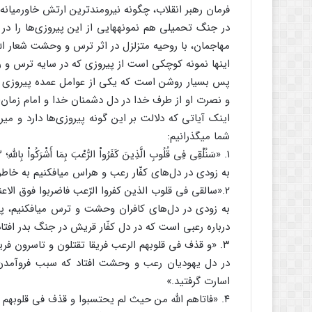
فرمان رهبر انقلاب، چگونه نیرومندترین ارتش خاورمیانه ع
در جنگ تحمیلی هم نمونه‏هایی از این پیروزی‌ها را در 
مهاجمان، با روحیه متزلزل در اثر ترس و وحشت‏ شعار ال
اینها نمونه کوچکی است از پیروزی که در سایه ترس و ر
پس بسیار روشن است که یکی از عوامل عمده پیروزی ا
و نصرت او از طرف خدا در دل دشمنان خدا و امام زمان(ع
اینک آیاتی که دلالت ‏بر این گونه پیروزی‌ها دارد و می
شما می‏گذرانیم:
۱. «سَنُلْقِی فِی قُلُوبِ الَّذِینَ کَفَرُواْ الرُّعْبَ بِمَا أَشْرَکُواْ بِاللّهِ‏؛ ۳
به زودی در دل‌های کفّار رعب و هراس می‏افکنیم به خاط
۲.«سالقی فی قلوب الذین کفروا الرّعب فاضربوا فوق ‏الاعناق؛ ۴
به زودی در دل‌های کافران وحشت و ترس می‏افکنیم، پس 
درباره رعبی است که در دل کفّار قریش در جنگ بدر افتا
۳. «و قذف فی قلوبهم الرعب فریقا تقتلون و تاسرون فریقا؛ ۵
در دل یهودیان رعب و وحشت افتاد که سبب فروآمدن 
اسارت گرفتید.»
۴. «فاتاهم الله من حیث لم یحتسبوا و قذف فی ‏قلوبهم ‏الرّعب؛ ۶