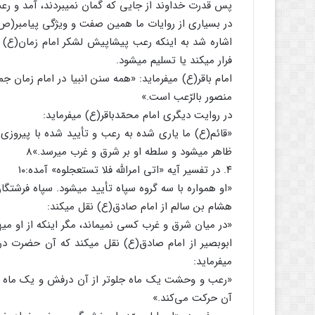
پس قدرت خداوند از جایی که گمان نمی‏بردند، آمد و رع
در بسیاری از روایات ما همین صفت و ویژگی پیامبر(ص) 
اشاره شد به اینکه رعب پیشاپیش لشکر امام زمان(ع) از
فرار می‏کند یا تسلیم می‏شود.
امام باقر(ع) می‏فرماید: «همه سنن انبیا در امام زم
منصور بالرّعب است.»
در روایت دیگری امام محمّدباقر(ع) می‏فرماید:
«قائم(ع) ما یاری شده به رعب و تأیید شده با پیروزی 
ظاهر می‏شود و سلطه او بر شرق و غرب می‏رسد.»8
۴. در تفسیر آیه «اتی امرالله فلا تستعجلوه‏» آمده:۱۰
«او همواره با سه گروه سپاه تأیید می‏شود. سپاه فرشتگ
هشام بن سالم از امام صادق(ع) نقل می‏کند:
«در میان شرق و غرب کسی نمی‏ماند، مگر اینکه از او می‏هر
ابو‏بصیر از امام صادق(ع) نقل می‏کند که آن حضرت 
می‏فرماید:
«رعب و وحشت یک ماه جلوتر از آن درفش و یک ماه
آن حرکت می‌کند.»