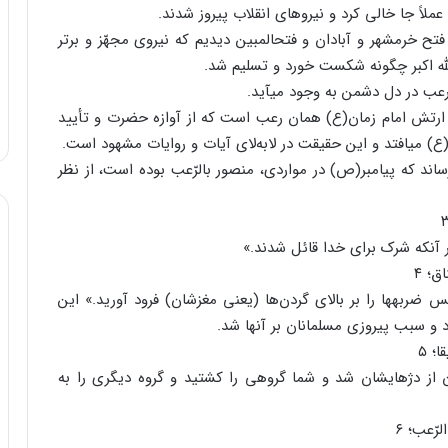
ملاً جا خالی کرد و نیروهای انقلاب پیروز شدند.
فتح خرمشهر و آبادان و فتح‏المبین دیدیم که نیروی مجهّز و برتر
له ‏اکبر چگونه شکست ‏خورد و تسلیم شد.
عب در دل دشمن به وجود می‏آید.
رتش امام زمان(ع) همان رعب است که از آوازه حضرت و تأیید
) می‏افتد و این حقیقت در لابه‌لای آیات و روایات مشهود است.
‏رساند که پیامبر(ص) در مواردی، منصور بالرّعب بوده است، از نظر
ر آنکه شرک برای خدا قائل شدند.»
ضربه‏ها را بر بالای گردن‌ها (یعنی مغزشان) فرود آورید.» این
د و سبب پیروزی مسلمانان بر آنها شد.
از دژهایشان شد و شما گروهی را کشتید و گروه دیگری را به