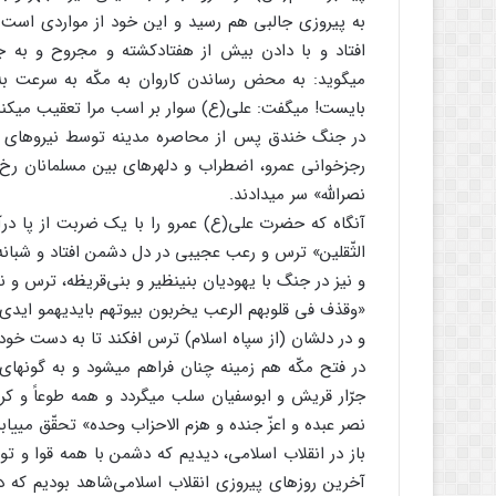
به پیروزی جالبی هم رسید و این خود از مواردی است 
افتاد و با دادن بیش از هفتادکشته و مجروح و به جا 
می‏گوید: به محض ‏رساندن کاروان به مکّه به سرعت‏ به
بایست! می‏گفت: علی(ع) سوار بر اسب مرا تعقیب می‏کند
در جنگ خندق پس از محاصره مدینه توسط نیروهای قری
نصرالله‏» سر می‏دادند.
آنگاه که حضرت علی(ع) عمرو را با یک ضربت از پا درآ
‏الثّقلین‏» ترس و رعب عجیبی در دل دشمن افتاد و شبانه 
و نیز در جنگ با یهودیان بنی‏نظیر و بنی‌قریظه، ترس و نگ
«وقذف فی قلوبهم الرعب یخربون بیوتهم بایدیهم‏و ایدی ا
و در دلشان (از سپاه اسلام) ترس افکند تا به دست ‏خود
در فتح مکّه هم زمینه چنان فراهم می‏شود و به‏ گونه‏ا
جرّار قریش و ابوسفیان سلب می‏گردد و همه طوعاً و کرها
نصر عبده و اعزّ جنده و هزم ‏الاحزاب وحده‏» تحقّق می‏یابد
باز در انقلاب اسلامی، دیدیم که دشمن با همه قوا و ت
آخرین ‏روزهای پیروزی انقلاب اسلامی‌شاهد بودیم که د