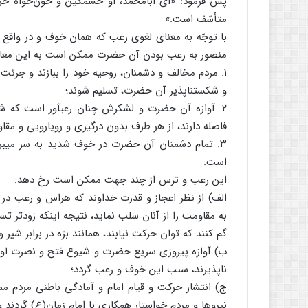
پس فرمود: «ای ابامحمّد، او خشمگین و خون‌خواه خر
متأسّف است.»
با توجّه به معنای لغوی رعب که همان خوف و در وا
منصور به رعب بودن آن حضرت ممکن است ‏به این معان
۱. مردم مخالف و دشمنان، روحیه خود را ببازند و جرئت م
و شکست‏ناپذیر آن حضرت، تسلیم شوند؛
۲. آوازه آن حضرت و لشکرش چنان رعب‏آور است که شه
فاصله دارند، از هر طرف بدون درگیری و رویارویی و مق
۳. تمام دشمنان آن حضرت در خوف شدید به سر می‏بر
است.
این رعب و ترس از چند جهت ممکن است رخ دهد:
الف) از نظر اعجاز و قدرت خداوند که هراس و رعب در د
به مقاومت را از آنان سلب نماید، نتیجه اینکه زودتر ت
گم کنند که توان حرکت نیابند، همانند برّه در برابر شیر و
ب) آوازه پیروزی سریع حضرت و شیوع فتح و نصرت او د
ناپذیرند، سبب این خوف و رعب گردد؛
ج) انتشار حرکت و قیام امام و آمادگی باطنی مردم م
نیروها و مردم خواستار همکاری با امام زمان(ع) گردند