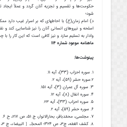
حکومت‌ها و تقسیم و تجزیه آنان گردد و عملاً ایجاد
شود؛
د) امام ‏زمان(ع) با احاطه‏ای که بر اسرار غیب دارد مم
اسلحه و نیروهای انسانی آنان را نیز شناسایی کند و نق
وادار به تسلیم سازد و نیز کافی است که این کار را با 
ماهنامه موعود شماره ۱۱۴
پی‏نوشت‌ها:
۱. سوره احزاب (۳۳)، آیه ۱۱.
۲.سوره حشر (۵۹)، آیه ۲.
۳. سوره آل عمران (۳)، آیه ۱۵۱.
۴. سوره انفال (۸)، آیه ۱۲.
۵. سوره احزاب (۳۳)، آیه ‏23.
۶. سوره حشر (۵۹)، آیه ۲.
۷. مجلسی، محمّدباقر، بحارالانوار، ج ۵۱، ص ‏217، ح ‏6.
۸. کشف‏ الغمّه، ج‏3، ص ۳۲۴؛ المحجّـ［ ‏البیضاء، ج ‏3، ص ۳۴۱.