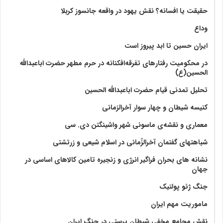
حقیقت یا افسانه؟‌ نقش یهود در واقعه جانسوز کربلا
وداع
ایران حسین تا ابد پیروز است
در محکومیت رفتارهای تفرقه‌افکنانه در حرم مطهر حضرت اباعبدالله
الحسین(ع)
تحلیل تمدنی قیام حضرت اباعبدالله الحسین
کنیسه شیطان و چهار سوار آخرالزمانی
معماری و نقشه‌ی ماسونی شهر واشينگتن دی. سی
شباهتهای گفتمان آخر‌الزّمانی در اسلام شیعی و زرتشتی
نشانه های بحران فراگیر انرژی و زنجیره تامین کالاهای اساسی در
جهان
جنگ ژئو پولتیک
ماموریت مهم ایران
نقش مجامع مخفی شیطان پرستی در جنگ ایران