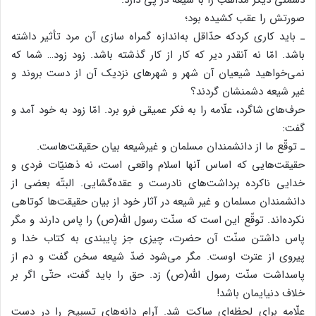
صورتش را عقب کشیده بود؛
ـ باید کاری کردکه حدّاقل به‌اندازه گمراه سازی آن مرد تأثیر داشته
باشد. امّا نه آنقدر دیر که کار از کار گذشته باشد. زود زود… شما که
نمی‌خواهید شیعیان آن شهر و شهرهای نزدیک آن از دست بروند و
غیر شیعه دشمنشان گردند؟
حرف‌های شاگرد، علّامه را به فکر عمیقی فرو برد. امّا زود به خود آمد و
گفت:
ـ توقّع ما از دانشمندان مسلمان و غیرشیعه بیان حقیقت‌هاست.
حقیقت‌هایی که اساس آنها اسلام واقعی است، نه ذهنیّات فردی و
خدایی ناکرده برداشت‌های نادرست و عقده‌گشایی. البتّه بعضی از
دانشمندان مسلمان و غیر شیعه در آثار خود از بیان حقیقت‌ها کوتاهی
نکرده‌اند. توقّع این است که سنّت رسول الله(ص) را پاس دارند و مگر
پاس داشتن سنّت آن حضرت، چیزی جز پایبندی به کتاب خدا و
پیروی از عترت اوست. مگر می‌شود ضدّ شیعه سخن گفت و دم از
پاسداشت سنّت رسول الله(ص) زد. حق را باید گفت، حتّی اگر بر
خلاف دنیایمان باشد!
علّامه برای لحظه‌ای ساکت شد. آرام دانه‌های تسبیح را در دست