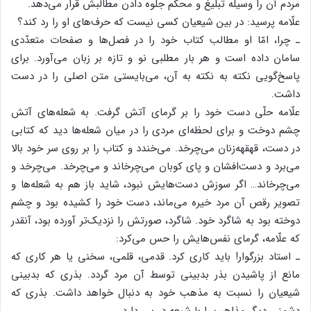
مردم آن را وسیله تبلیغ و محکم جلوه دادن مطالبش قرار می‌دهد.
علّامه پرسید: در بین شیعیان کسی نیست که حرف‌های او را رد کند؟
ـ چرا، امّا او مطالب کتاب خود را در فصل‌ها و صفحات متعدّدی
سامان داده است و هر بار مطلبی نو و تازه بر زبان می‌آورد. برای
پاسخ‌گویی نکته به نکته به آن، می‌بایستی متن اصلی را در دست
داشت.
علّامه حلّی دست خود را بر گرمای آتش گرفت. به شعله‌های آتش
چشم دوخت و برای لحظه‌ای مردی را در میان شعله‌ها دید که کتابی
در دست، قهقهه‌زنان می‌چرخد. می‌خندد و کتاب را بر روی سر خود بالا
می‌برد و دست‌افشان و پای کوبان می‌چرخاند و می‌چرخد. می‌چرخد و
می‌چرخاند… اگر سوزش دست‌هایش نبود، شاید باز هم به شعله‌ها و
تصویر رقص آن مرد خیره می‌ماند، دست خود را کشیده بود و چشم
دوخته بود به شاگرد خود. شاگرد، صورتش را نزدیک‌تر آورده بود، آنقدر
که علّامه، گرمای نفس‌هایش را حس می‌کرد:
ـ استاد بزرگوار! باید کاری کرد. قدمی، قلمی، سخنی یا هر کاری که
مانع از پاشیدن بذر بدبینی توسط آن مرد گردد. بذری که بدبینی
شیعیان را نسبت به مذهب خود به دنبال خواهد داشت. بذری که
دشمنی دیگر مذاهب را با شیعه در پی دارد.