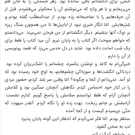
حسّی برای انگشتانم باقی نمانده بود. زهر خستگی را به جان قلم
می‌ریختم و با هر واژه که می‌نوشتم آن را محکم‌تر می‌فشردم. قبل از
آن حرف‌هایم را با صاحبخانه زده بودم. از عبدالمطلّب گفته بودم و
شترهایش. امّا انگار خبری نبود از ابابیل‌ها تا من همچون سنگ ریزه
بر نوک آنها بنشینم. دیگر انگشتانم از من فرمان نمی‌برند. می‌دانستم
که خواهم سوخت اگر کتاب را به پایان نبرم. آن مرد کتاب را فقط برای
یک شب امانت داده بود. شاید در دل حدس می‌زد که قصد رونویسی
از آن را دارم.
خیرگی‌ام به کاغذ و نوشتن یکسره، چشمانم را اشک‌ریزان کرده بود.
دردناکی انگشت‌ها و سوزناکی چشم‌هایم، به اوج خود رسیده بود که
او آمد. نمی‌دانم از کجا و چگونه؟ امّا وقتی سر بلند کردم، حضور مردی
را در کنار خود احساس کردم. نگاهش آنچنان سنگین بود و کلامش
آنچنان آرام که فقط توانستم سلامش را پاسخ گویم. کنارم نشست.
آرامشش بر جانم ریخت. بهت زده او را نگاه کردم. آنقدر مبهوت که
حتّی نپرسیدم کیست و از کجا آمده.
منتظر بودم. امّا فکر نمی‌کردم که انتظار این گونه پایان پذیرد.
لب به سخن گشود:
می‌خواهم کمکت کنم.