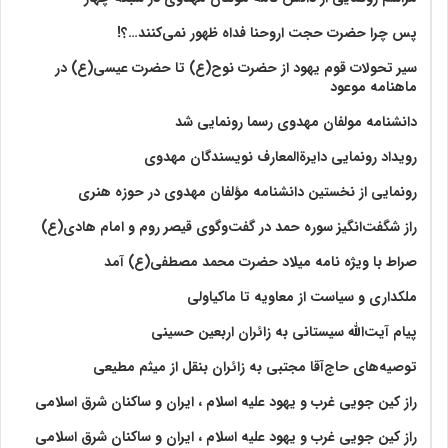
پس چرا حضرت حجت اروحنا فداه ظهور نمی‌کنند…؟!
سیر تحولات قوم یهود از حضرت نوح(ع) تا حضرت عیسی(ع) در
ماهنامه موعود
دانشنامه مولفان مهدوی رسما رونمایی شد
رویداد رونمایی دایرةالمعارف نویسندگان مهدوی
رونمایی از نخستین دانشنامه مؤلفان مهدوی در حوزه هنری
راز شگفت‌انگیز سوره حمد در گفت‌وگوی قیصر روم و امام هادی(ع)
صراط با ویژه نامه میلاد حضرت محمد مصطفی(ع) آمد
ملکداری و سیاست از معاویه تا ماکیاولی
پیام آیت‌الله سیستانی به زائران اربعین حسینی
توصیه‌های حاج‌آقا مجتبی به زائران بنقل از میثم مطیعی
راز کین جویی غرب و یهود علیه اسلام ، ایران و ساکنان شرق اسلامی
راز کین جویی غرب و یهود علیه اسلام ، ایران و ساکنان شرق اسلامی