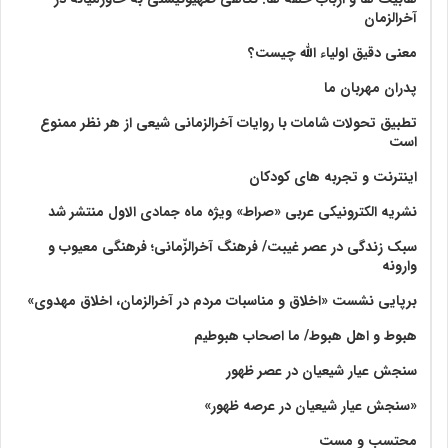
آخرالزمان
معنی دقیق اولیاء الله چیست؟
پدران مهربان ما
تطبیق تحولات شامات با روایات آخرالزمانی شیعی از هر نظر ممنوع
است
اینترنت و تجربه های کودکان
نشریه الکترونیکی عربی «صراط» ویژه ماه جمادی الاول منتشر شد
سبک زندگی در عصر غیبت/ فرهنگ آخرالزّمانی؛ فرهنگی معیوب و
وارونه
برپایی نشست «اخلاق و مناسبات مردم در آخرالزمان، اخلاق مهدوی»
هبوط و اهل هبوط/ ما اصحاب هبوطیم
سنجش عیار شیعیان در عصر ظهور
«سنجش عیار شیعیان در عرصه ظهور»
محتسب و مست