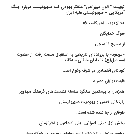
توییت ” آلون میزراحی” متفکر یهودی ضد صهیونیست درباره جنگ
آمریکایی – صهیونیستی علیه ایران
«حالا نوبت آمریکاست!»
سوگ خدایگان
از مسیح تا منجی
«موعود» با پرونده‌ای تاریخی به استقبال مبعث رفت: از حضرت
اسماعیل(ع) تا پایان خلفای سه‌گانه
کودتای اقتصادی در شرف وقوع است
فلوت نوازان عصر ما
همزمان با بیستمین سالگرد سلسله نشست‌های فرهنگ مهدوی:‌
پایتختی قدس و یهودیت صهیونیستی
طوفان از جا کنده شده است!
بخش اول : بنی اسرائیل، بنی اسماعیل و آخرالزمان
مراسم رونمایی از دانش نامه مولفان مهدوی در شبکه چهار