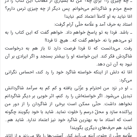
ـ چه چیزی را؟ برای چه؟ من که بسیاری از مطالب این کتاب را در
جمع مردم و شاگردانم می‌خوانم. پس دیگر از چه چیزی ترس دارم؟
امّا نباید به او کاملاً اعتماد کنم. نباید!
استاد به حرف آمد و علّامه حلّی آرام گرفت:
ـ باشد. فردا به تو پاسخ خواهم داد. خواهم گفت که این کتاب را به
تو می‌دهم یا نه. خواهم گفت که… هیچ. تا فردا!
رفت. می‌دانست که تا فردا فرصت دارد تا باز هم به درخواست
شاگردش فکر کند. این خواسته او را بیشتر بسنجد و اگر ایرادی بر آن
نبود به آن تن دهد.
امّا ته دلش از اینکه خواسته شاگرد خود را رد کند، احساس نگرانی
می‌کرد:
ـ او در نزد من احترام و عزّتی یافته و کم کم به سرآمد شاگردانش
تبدیل می‌شود. اگر خواسته‌اش را رد کنم، اثر خوبی بر دیگر شاگردانم
نخواهد داشت. حتّی ممکن است برخی از شاگردان را از دور من
پراکنده سازد و محلّ درسم را خلوت نماید. شاید با خود بگویند چگونه
است که استاد ما به بهترین شاگرد خود نیز اعتماد ندارد. شاید هم…
شاید هم حرف‌های دیگری بگویند!
علّامه حلّی از جلوی آینه می‌آید کنار. آستین‌ها را بالا می‌زند و از اتاق