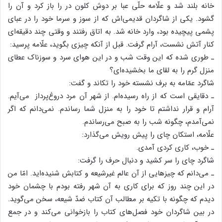
خانه بلند شد و علّامه حلّی عبا بر دوش کلون در را باز کرد و آن را
گشود. یکی از شاگردان قدیمی‌اش که از سوز و سرما خود را در عبای
پشمی پیچیده بود، وارد خانه شد. به اتاق رفتند و وقتی چند دقیقه‌ای
کنار آتش نشست، آرام گرفت. قبل از آنکه چیزی بگوید، علّامه پرسید:
ـ طوری شده که این وقت شب و در این هوای سرد و سوزناک عطای
منزل گرم را به لقای ما بخشیده‌ای؟
شاگرد عمّامه به برف نشسته خود را تکاند و گفت:
ـ دقایقی است که از راه رسیده‌ام. از شهر آن مرد دروغ‌پرداز می‌آیم.
آرام و قرار نداشتم تا خود را به منزل شما رساندم. نمی‌دانم که اگر
نمی‌آمدم، چگونه شب را به صبح می‌رساندم.
علّامه، استکان چای را پیش رویش می‌گذارد:
ـ خوب، کاری کردی آمدی.
شاگرد چای را سر کشید و دنبال حرف را گرفت:
ـ می‌دانم که چیزهایی از آن عالم غیرشیعه و کتابش شنیده‌اید. امّا من
در این چند روز که برای کاری به آن شهر رفته بودم با چشمان خود
دیدم که چگونه با تکیه بر مطالب آن کتاب ضدّ شیعه، سخن می‌گوید.
در بین شاگردان خود فصل‌های کتاب را بازخوانی می‌کند و در جمع