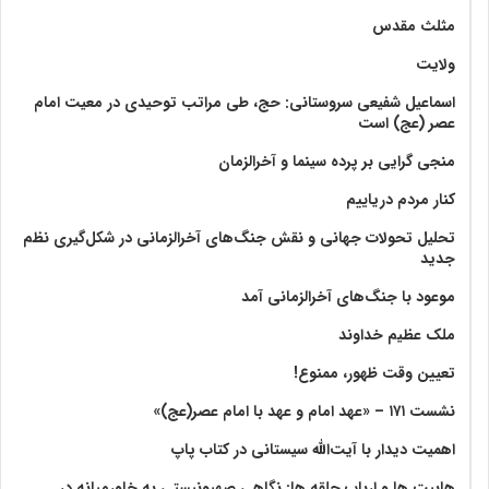
مثلث مقدس
ولايت‏
اسماعیل شفیعی سروستانی: حج، طی مراتب توحیدی در معیت امام
عصر (عج) است
منجی گرایی بر پرده سینما و آخرالزمان
کنار مردم دریاییم
تحلیل تحولات جهانی و نقش جنگ‌های آخرالزمانی در شکل‌گیری نظم
جدید
موعود با جنگ‌های آخرالزمانی آمد
ملک عظیم خداوند
تعیین وقت ظهور، ممنوع!
نشست ۱۷۱ – «عهد امام و عهد با امام عصر(عج)»
اهمیت دیدار با آیت‌الله سیستانی در کتاب پاپ
هابیت ها و ارباب حلقه ها: نگاهی صهیونیستی به خاورمیانه در