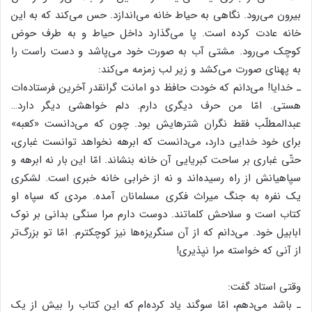
بیرون می‌رود. نگاهی به حیاط خانه می‌اندازد. حس می‌کند که به این
خانه عادت کرده است. پا می‌گذارد داخل حیاط و به طرف حوض
کوچک می‌رود. مشتی آب به صورت خود می‌پاشد و دست راست را
به پهنای صورت می‌کشد و زیر لب زمزمه می‌کند:
ـ خدایا! می‌دانم که خودت حافظ دو امانت گرانقدر آخرین فرستاده‌ات
هستی. امّا من حرف دیگری دارم. دلم خواهشی دیگر دارد…
عبدالمطلّب فقط نگران شترهایش بود. چون که می‌دانست «کعبه»
برای خود خدایی دارد، می‌دانست که ابرهه نخواهد توانست غباری،
حتّی غباری بر ساحت کبریایی آن خانه بنشاند. امّا این بار نه ابرهه و
سپاهیانش از راه رسیده‌اند و نه از خرابی خانه خبری است. لشکری
یک نفره به جنگ میراث فکری مسلمانان آمده. مردی که سپاه او
کتاب است و سلاحش کلماتند. دوست دارم مرا سنگی بدانی بر نوک
ابابیل خود. می‌دانم که از آن سنگریزه‌ها نیز کوچکترم. امّا تو بزرگ‌تر
از آنی که خواسته مرا نپذیری!
وقتی استاد گفت:
ـ باشد می‌دهم، امّا سوگند یاد کرده‌ام که این کتاب را بیش از یک