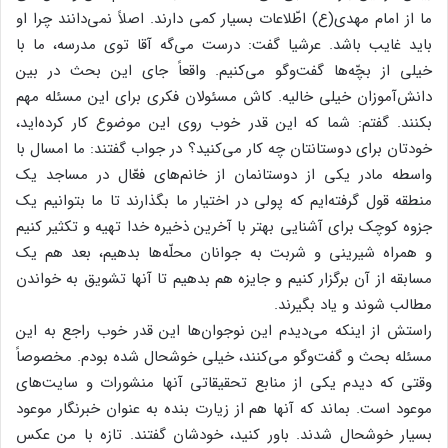
ما از امام مهدی(ع) اطّلاعات بسیار کمی دارند. اصلاً نمی‌دانند چرا او
باید غایب باشد. عرشیا گفت: درست می‌گه آقا توی مدرسه، ما با
خیلی از بچّه‌ها گفت‌وگو می‌کنیم. واقعاً جای این بحث در بین
دانش‌آموزان خیلی خالیه. کاش مسئولان فکری برای این مسئله مهم
بکنند. گفتم: شما که این قدر خوب روی این موضوع کار کرده‌اید،
خودتان برای دوستانتان چه کار می‌کنید؟ در جواب گفتند: ما امسال با
واسطه مادر یکی از دوستانمان از خانم‌های فعّال در مساجد یک
منطقه قول گرفته‌ایم که پولی در اختیار ما بگذارند تا ما بتوانیم یک
جزوه کوچک برای آشنایی بهتر با آخرین ذخیره خدا تهیه و تکثیر کنیم
و همراه شیرینی و شربت به جوانان محلّه‌ها بدهیم، بعد هم یک
مسابقه از آن برگزار کنیم و جایزه هم بدهیم تا آنها تشویق به خواندن
مطالب شوند و یاد بگیرند.
راستش از اینکه می‌دیدم این نوجوان‌ها این قدر خوب راجع به این
مسئله بحث و گفت‌وگو می‌کنند، خیلی خوشحال شده بودم. مخصوصاً
وقتی که دیدم یکی از منابع تحقیقاتی آنها منشورات و سایت‌های
موعود است. بماند که آنها هم از زیارت بنده به عنوان خبرنگار موعود
بسیار خوشحال شدند. باور کنید، خودشان گفتند. تازه با من عکس