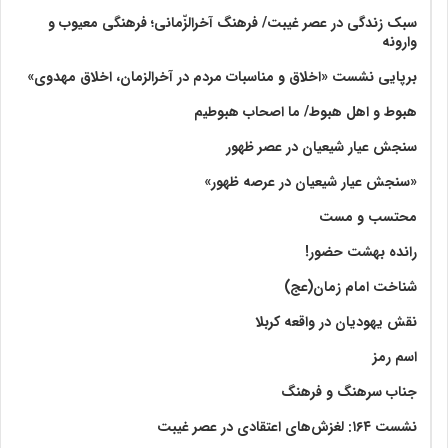
سبک زندگی در عصر غیبت/ فرهنگ آخرالزّمانی؛ فرهنگی معیوب و
وارونه
برپایی نشست «اخلاق و مناسبات مردم در آخرالزمان، اخلاق مهدوی»
هبوط و اهل هبوط/ ما اصحاب هبوطیم
سنجش عیار شیعیان در عصر ظهور
«سنجش عیار شیعیان در عرصه ظهور»
محتسب و مست
رانده بهشت‌ حضور!
شناخت امام زمان(عج)
نقش یهودیان در واقعه کربلا
اسم رمز
جناب سرهنگ و فرهنگ
نشست ۱۶۴: لغزش‌های اعتقادی در عصر غیبت