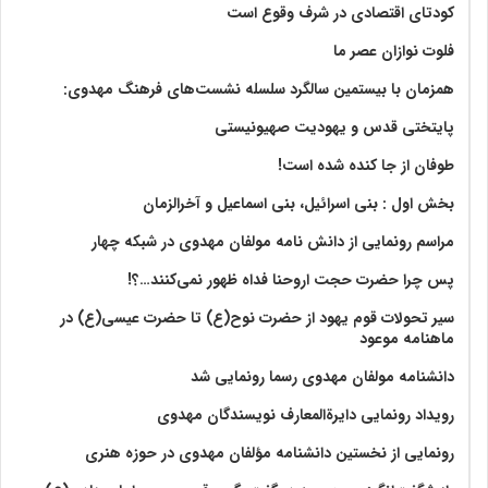
کودتای اقتصادی در شرف وقوع است
فلوت نوازان عصر ما
همزمان با بیستمین سالگرد سلسله نشست‌های فرهنگ مهدوی:‌
پایتختی قدس و یهودیت صهیونیستی
طوفان از جا کنده شده است!
بخش اول : بنی اسرائیل، بنی اسماعیل و آخرالزمان
مراسم رونمایی از دانش نامه مولفان مهدوی در شبکه چهار
پس چرا حضرت حجت اروحنا فداه ظهور نمی‌کنند…؟!
سیر تحولات قوم یهود از حضرت نوح(ع) تا حضرت عیسی(ع) در
ماهنامه موعود
دانشنامه مولفان مهدوی رسما رونمایی شد
رویداد رونمایی دایرةالمعارف نویسندگان مهدوی
رونمایی از نخستین دانشنامه مؤلفان مهدوی در حوزه هنری