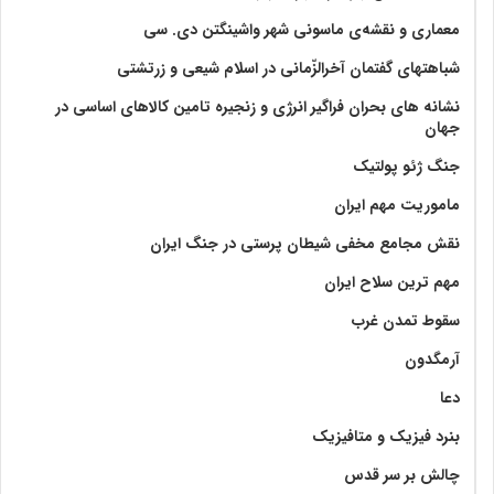
معماری و نقشه‌ی ماسونی شهر واشينگتن دی. سی
شباهتهای گفتمان آخر‌الزّمانی در اسلام شیعی و زرتشتی
نشانه های بحران فراگیر انرژی و زنجیره تامین کالاهای اساسی در
جهان
جنگ ژئو پولتیک
ماموریت مهم ایران
نقش مجامع مخفی شیطان پرستی در جنگ ایران
مهم ترین سلاح ایران
سقوط تمدن غرب
آرمگدون
دعا
بنرد فیزیک و متافیزیک
چالش بر سر قدس