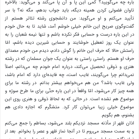
باره چه می‌گویید؟ کمی این پا و آن پا می‌کند و می‌گوید: بالأخره
تاوان فضولی کردن همینه دیگه، باید جواب بدهم، مگه نه؟ با سر
تأیید می‌کنم و او می‌گوید: من دانشجوی رشته تئاتر هستم. از
گفت‌وگوی صریح این خانم خیلی خوشم آمد، شاید تا به حال خودم
در این باره درست و حسابی فکر نکرده باشم و تنها نیمه شعبان را به
عنوان یک روز تعطیل خوشایند و حسابی شیرین دیده باشم، امّا
راستش حالا که حرف این خانم را گوش دادم، دیدم من خودم مصداق
حرف او هستم. راستی راستی به عنوان یک جوان مسلمان که در رشته
هنری و ذوقی تحصیل می‌کند، درباره امام خودم چه می‌دانم، اصلاً
نمی‌دانم چرا می‌گویند، غایب است، چه فایده‌ای دارد که امام باشد،
ولی غایب باشد؟ من هم می‌خواهم بیشتر بدانم. در رشته ما برای
همه چیز کار می‌شود، امّا واقعاً در این باره حتّی برای ما طرح سوژه و
موضوع هم نشده است. در حالی که به لحاظ ذوقی و هنری روی این
موضوع خیلی زیبا می‌توان کار کرد. متشکّرم که اجازه دادی هم
بشنوم، هم بگویم.
اذان ظهر از مأذنه مسجد نزدیکم بلند می‌شود، بساطم را جمع می‌کنم
و به سمت مسجد می‌روم تا در آنجا نماز ظهر و عصر را بخوانم. بعد از