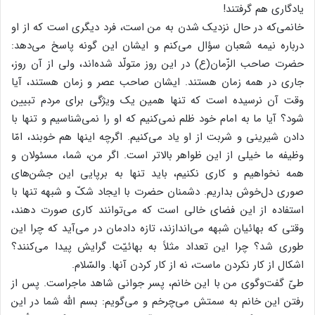
یادگاری هم گرفتند!
خانمی‌که در حال نزدیک شدن به من است، فرد دیگری است که از او
درباره نیمه شعبان سؤال می‌کنم و ایشان این گونه پاسخ می‌دهد:
حضرت صاحب الزّمان(ع) در این روز متولّد شده‌اند، ولی از آن روز،
جاری در همه زمان هستند. ایشان صاحب عصر و زمان هستند، آیا
وقت آن نرسیده است که تنها همین یک ویژگی برای مردم تبیین
شود؟ آیا ما به امام خود ظلم نمی‌کنیم که او را نمی‌شناسیم و تنها با
دادن شیرینی و شربت از او یاد می‌کنیم. اگرچه اینها هم خوبند، امّا
وظیفه ما خیلی از این ظواهر بالاتر است. اگر من، شما، مسئولان و
همه نخواهیم و کاری نکنیم، باید تنها به برپایی این جشن‌های
صوری دل‌خوش بداریم. دشمنان حضرت با ایجاد شکّ و شبهه تنها با
استفاده از این فضای خالی است که می‌توانند کاری صورت دهند،
وقتی که بهائیان شبهه می‌‌اندازند، تازه دادمان در می‌آید که چرا این
طوری ‌شد؟ چرا این تعداد مثلاً به بهائیّت گرایش پیدا می‌کنند؟
اشکال از کار نکردن ماست، نه از کار کردن آنها. والسّلام.
طیّ گفت‌وگوی من با این خانم، پسر جوانی شاهد ماجراست. پس از
رفتن این خانم به سمتش می‌چرخم و می‌گویم: بسم الله شما در این