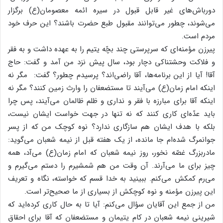
دورباش‌های غیر قابل قبول در سیره ائمه معصومان(ع) برگزار
می‌شوند، چطور می‌توانند مقبول طبع حضرت باشند؟ این حرف خود
مردم است.
پیرزن مؤمنه‌ای که سرپرستی چند بچّه یتیم را به عهده داشت و به فقر
و فلاکت وحشتناکی دچار بود، سال پیش نزد من آمد و گفت: حاج
آقا! آیا از این برنامه‌ها، آقا راضی‌اند؟ پرسیدم چطور؟ گفت: مگر نه
اینکه امام زمان(ع) می‌آیند تا مستضعفان را وارث زمین کنند؟ مگر نه
اینکه آقا برای مبارزه با فقر و نداری و ظلم ظالمان می‌آیند، پس چرا
باید عدّه‌ای کاری کنند که نه تنها در جهت خواست ایشان نیست،
بلکه با هدف ایشان هم سازگاری ندارد؟ نوه کوچک من که از پسر
جوانمرگ شده‌ام جا مانده، از یک هفته قبل از نیمه شعبان می‌گوید:
مادربزرگ غصّه نخور، روز نیمه شعبان که امام زمان(ع) می‌آد، همه
چیز برای ما می‌آرند. آن وقت من هم شمشیرم را دستم می‌گیرم و
می‌رم کمکش می‌کنم. ببینید به خدا قسم که خواسته، نگاه و تعریف
این پیرزن مؤمنه و نوه کوچکش از بسیاری از ما صحیح‌تر است.
من از جمع این آقایان سؤال می‌کنم: آیا تا به حال کاری کرده‌اید که
شیرینی نیمه شعبان در کام یتیمان و مستضعفان که آقا برای احقاق