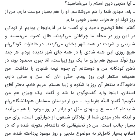
ـ آیا منجی دین اسلام را می‌شناسید؟
ـ بله، مهدی شما را هم می‌شناسم. او را هم بسیار دوست دارم، من از
روز تولّد او خاطرات بسیار خوبی دارم.
گفتم: لطفاً توضیح دهید و او گفت: ما در آذربایجان بودیم. از کودکی
در این روز در محلّه ما چراغانی می‌کردند، طاق نصرت می‌بستند و
شیرینی و شربت در همه شهر پخش می‌کردند. در خاطرات کودکی‌ام
هیچ روزی این همه شادی را در همه جای شهر ندیده بودم. هر چند
روز تولّد مسیح هم برای ما یک روز زیباست، امّا چون محدود بود، در
ذهن کودکانه من و دوستانم آن جلوه نیمه شعبان را نداشت. من
همیشه منتظر این روز بودم. حتّی الآن که سنّ و سالی دارم،
ناخودآگاه منتظر آن روز با شکوه و زیبا هستم. مریم خانم، دختر آقای
استفان، اینجا وارد گفت‌وگوی ما شد و گفت: یک چیزی هم من
بگویم؟ گفتم: البتّه بفرمایید. ـ من از دوستان مسلمان هم‌دانشگاهی‌ام
شنیده‌ام که مسیح و مهدی مثل دو برادر در روز موعود با هم می‌آیند
و اینکه مادر مهدی شما از نوادگان شمعون از حواریّون است، برای من
بسیار جالب است. من در تحقیقاتی که داشته‌ام متوجّه شده‌ام که در
اسلام، بسیار کامل‌تر به موضوع منجی و روز موعود پرداخته شده، من