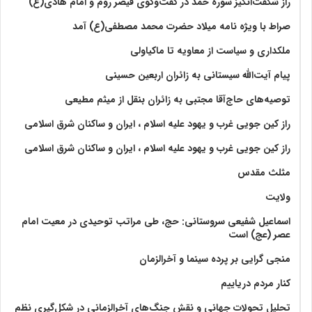
راز شگفت‌انگیز سوره حمد در گفت‌وگوی قیصر روم و امام هادی(ع)
صراط با ویژه نامه میلاد حضرت محمد مصطفی(ع) آمد
ملکداری و سیاست از معاویه تا ماکیاولی
پیام آیت‌الله سیستانی به زائران اربعین حسینی
توصیه‌های حاج‌آقا مجتبی به زائران بنقل از میثم مطیعی
راز کین جویی غرب و یهود علیه اسلام ، ایران و ساکنان شرق اسلامی
راز کین جویی غرب و یهود علیه اسلام ، ایران و ساکنان شرق اسلامی
مثلث مقدس
ولايت‏
اسماعیل شفیعی سروستانی: حج، طی مراتب توحیدی در معیت امام
عصر (عج) است
منجی گرایی بر پرده سینما و آخرالزمان
کنار مردم دریاییم
تحلیل تحولات جهانی و نقش جنگ‌های آخرالزمانی در شکل‌گیری نظم