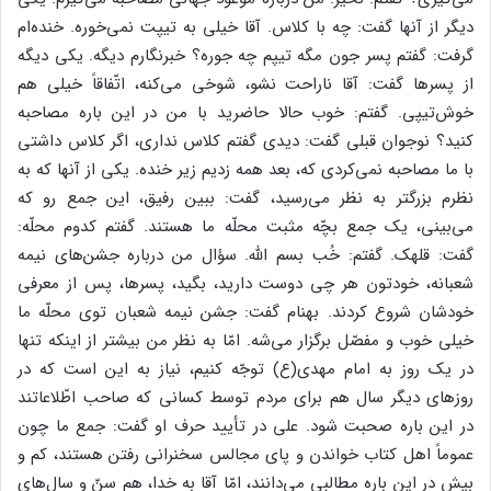
دیگر از آنها گفت: چه با کلاس. آقا خیلی به تیپت نمی‌خوره. خنده‌ام
گرفت: گفتم پسر جون مگه تیپم چه جوره؟ خبرنگارم دیگه. یکی دیگه
از پسرها گفت: آقا ناراحت نشو، شوخی می‌کنه، اتّفاقاً خیلی هم
خوش‌تیپی. گفتم: خوب حالا حاضرید با من در این باره مصاحبه
کنید؟ نوجوان قبلی گفت: دیدی گفتم کلاس نداری، اگر کلاس داشتی
با ما مصاحبه نمی‌کردی که، بعد همه زدیم زیر خنده. یکی از آنها که به
نظرم بزرگتر به نظر می‌رسید، گفت: ببین رفیق، این جمع رو که
می‌بینی، یک جمع بچّه مثبت محلّه ما هستند. گفتم کدوم محلّه:
گفت: قلهک. گفتم: خُب بسم الله. سؤال من درباره جشن‌های نیمه
شعبانه، خودتون هر چی دوست دارید، بگید، پسرها، پس از معرفی
خودشان شروع کردند. بهنام گفت: جشن نیمه شعبان توی محلّه ما
خیلی خوب و مفصّل برگزار می‌شه. امّا به نظر من بیشتر از اینکه تنها
در یک روز به امام مهدی(ع) توجّه کنیم، نیاز به این است که در
روزهای دیگر سال هم برای مردم توسط کسانی که صاحب اطّلاعاتند
در این باره صحبت شود. علی در تأیید حرف او گفت: جمع ما چون
عموماً اهل کتاب خواندن و پای مجالس سخنرانی رفتن هستند، کم و
بیش در این باره مطالبی می‌دانند، امّا آقا به خدا، هم سنّ و سال‌های