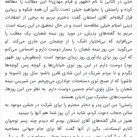
حتّی در کتابی با نام «ظهور و قیام مهدی»1 این مطالب را مطالعه
کرده‌ و راستش را بخواهید خیلی تحت تأثیر آن همه شکوه و زیبایی
قرار گرفته‌ام. آقای استفان گفت: دخترم مریم به برخی از اعتقادات
دینی اسلام خیلی علاقه‌مند است و در حال تحقیق در این زمینه است.
مریم به گفته‌های پدرش، در مورد روز نیمه شعبان، یک مطلب را
می‌افزاید که بی‌اختیار اشک را از چشمان من جاری می‌کند. او
می‌گوید: من روز نیمه شعبان را بسیار دوست دارم و احساس می‌کنم
که این روز برای یادآوری روز زیبای موعود است. (منظورش روز ظهور
بود) دوست دارم در این روز توی خیابان‌ها و کوچه پس کوچه‌ها
بگردم و با مردم شریک در این شادی قلبی باشم؛ مثل روز تاسوعا و
عاشورا که از صبح توی دسته‌جات عزاداری می‌چرخم. من شیرینی نیمه
شعبان را مثل پلوی امام حسین دوست دارم. به نظر من این روزها،
مناسبت‌های مشترک بین ادیان هستند.
راستی! من این پدر و دختر محترم را برای شرکت در جشن موعود به
سالن حجاب دعوت کردم، شاید در آن روز شما هم آنها را ببینید.
هنوز در فکر گفته‌های آقای استفان بودم که دیدم چند پسر نوجوان
کنارم ایستادند، یکی از آنها گفت: آقا برای جام جهانی مصاحبه
می‌گیری؟ گفتم: نخیر. من درباره موعود جهانی مصاحبه می‌گیرم. یکی