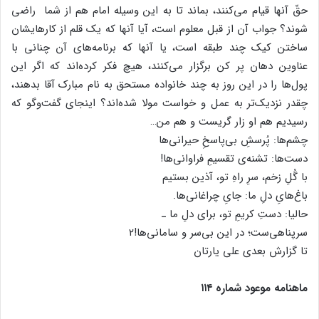
حقّ آنها قیام می‌کنند، بماند تا به این وسیله امام هم از شما راضی
شوند؟ جواب آن از قبل معلوم است، آیا آنها که یک قلم از کارهایشان
ساختن کیک چند طبقه است، یا آنها که برنامه‌های آن چنانی با
عناوین دهان پر کن برگزار می‌کنند، هیچ فکر کرده‌اند که اگر این
پول‌ها را در این روز به چند خانواده مستحق به نام مبارک آقا بدهند،
چقدر نزدیک‌تر به عمل و خواست مولا شده‌اند؟ اینجای گفت‌وگو که
رسیدیم هم او زار گریست و هم من…
چشم‌ها: پُرسشِ بی‌پاسخِ حیرانی‌ها
دست‌ها: تشنه‌ی تقسیمِ فراوانی‌ها!
با گُلِ زخم، سرِ راهِ تو، آذین بستیم
باغ‌هایِ دلِ ما: جایِ چراغانی‌ها.
حالیا: دستِ کریمِ تو، برای دلِ ما ـ
سرپناهی‌ست؛ در این بی‌سر و سامانی‌ها!۲
تا گزارش بعدی علی یارتان
ماهنامه موعود شماره ۱۱۴