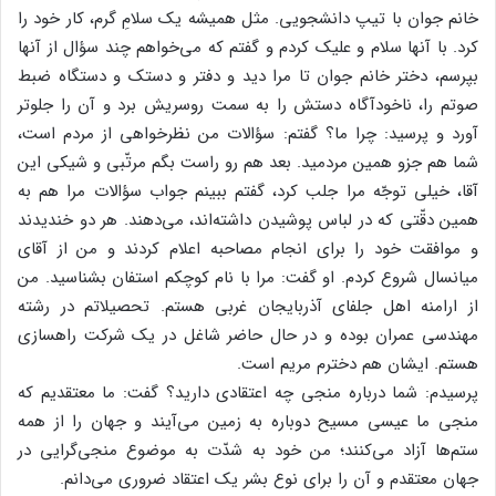
خانم جوان با تیپ دانشجویی. مثل همیشه یک سلامِ گرم، کار خود را
کرد. با آنها سلام و علیک کردم و گفتم که می‌خواهم چند سؤال از آنها
بپرسم، دختر خانم جوان تا مرا دید و دفتر و دستک و دستگاه ضبط
صوتم را، ناخودآگاه دستش را به سمت روسریش برد و آن را جلوتر
آورد و پرسید: چرا ما؟ گفتم: سؤالات من نظرخواهی از مردم است،
شما هم جزو همین مردمید. بعد هم رو راست بگم مرتّبی و شیکی این
آقا، خیلی توجّه مرا جلب کرد، گفتم ببینم جواب سؤالات مرا هم به
همین دقّتی که در لباس پوشیدن داشته‌اند، می‌دهند. هر دو خندیدند
و موافقت خود را برای انجام مصاحبه اعلام کردند و من از آقای
میانسال شروع کردم. او گفت: مرا با نام کوچکم استفان بشناسید. من
از ارامنه اهل جلفای آذربایجان غربی هستم. تحصیلاتم در رشته
مهندسی عمران بوده و در حال حاضر شاغل در یک شرکت راهسازی
هستم. ایشان هم دخترم مریم است.
پرسیدم: شما درباره منجی چه اعتقادی دارید؟ گفت: ما معتقدیم که
منجی ما عیسی مسیح دوباره به زمین می‌آیند و جهان را از همه
ستم‌ها آزاد می‌کنند؛ من خود به شدّت به موضوع منجی‌گرایی در
جهان معتقدم و آن را برای نوع بشر یک اعتقاد ضروری می‌دانم.