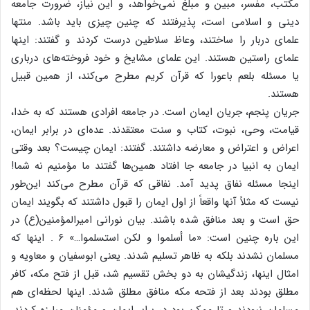
مکتب‌، مفسر، مبین‌ و مبلغ‌ نمی‌خواهد، و این‌ نیاز، ضرورت‌ جامعه‌
دینی‌ و اسلامی‌ است‌، پذیرفتند که‌ چنین‌ چیزی‌ باید باشد. منتها
علمای‌ دربار را ساختند، وعاظ‌ سلاطین‌ درست‌ کردند و گفتند: اینها
علمای‌ راستین‌ هستند. این‌ علمای‌ مشایخ‌ و خود فروخته‌های‌ درباری‌
یا مسئله‌ بلعم‌ باعورا که‌ قرآن‌ کریم‌ مطرح‌ می‌کند، از همین‌ قبیل‌
هستند.
جریان‌ پنجم‌، جریان‌ ایمان‌ است‌. در جامعه‌ افرادی‌ هستند که‌ به‌ خدا،
قیامت‌، وحی‌، نبوت‌، کتاب‌ و سنت‌ معتقدند. عده‌ای‌ در برابر ایمان‌،
اعراض‌ و اعتراض‌ و معارضه‌ داشتند. گفتند: ایمان‌ چیست‌؟ بعد وقتی‌
ایمان‌ به‌ انبیا در جامعه‌ جا افتاد همین‌ها گفتند ما مؤمنیم‌ نه‌ شما!
اینجا مسئله‌ نفاق‌ پدید آمد. نفاقی‌ که‌ قرآن‌ مطرح‌ می‌کند این‌طور
نیست‌ که‌ مثلاً آنها واقعاً از اول‌ ایمان‌ را قبول‌ داشتند که‌ بگویند ایمان‌
حق‌ است‌ و بعد منافق‌ شده‌ باشند. بیان‌ نورانی‌ امیرالمؤمنین‌(ع‌) در
این‌ باره‌ چنین‌ است‌: «ما أسلموا و لکن‌ استسلموا…» ۶ . اینها که‌
مسلمان‌ نشدند بلکه‌ به‌ ظاهر تسلیم‌ شدند. یعنی‌ ابوسفیان‌ و معاویه‌ و
امثال‌ اینها، زندگیشان‌ به‌ دو بخش‌ تقسیم‌ شد، قبل‌ از فتح‌ مکه‌، کافر
مطلق‌ بودند بعد از فتحه‌ مکه‌ منافق‌ مطلق‌ شدند. اینها لحظه‌ای‌ هم‌
مسلمان‌ نبودند و تا ممکن‌ بود در برابر ایمان‌ و مؤمنان‌ مبارزه‌ کردند.