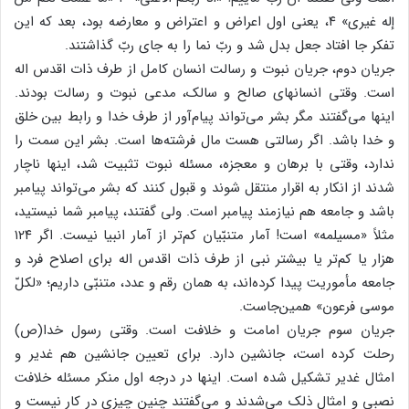
إله‌ غیری‌» ۴، یعنی‌ اول‌ اعراض‌ و اعتراض‌ و معارضه‌ بود، بعد که‌ این‌
تفکر جا افتاد جعل‌ بدل‌ شد و ربّ نما را به‌ جای‌ ربّ گذاشتند.
جریان‌ دوم‌، جریان‌ نبوت‌ و رسالت‌ انسان‌ کامل‌ از طرف‌ ذات‌ اقدس‌ اله‌
است‌. وقتی‌ انسانهای‌ صالح‌ و سالک‌، مدعی‌ نبوت‌ و رسالت‌ بودند.
اینها می‌گفتند مگر بشر می‌تواند پیام‌آور از طرف‌ خدا و رابط‌ بین‌ خلق‌
و خدا باشد. اگر رسالتی‌ هست‌ مال‌ فرشته‌ها است‌. بشر این‌ سمت‌ را
ندارد، وقتی‌ با برهان‌ و معجزه‌، مسئله‌ نبوت‌ تثبیت‌ شد، اینها ناچار
شدند از انکار به‌ اقرار منتقل‌ شوند و قبول‌ کنند که‌ بشر می‌تواند پیامبر
باشد و جامعه‌ هم‌ نیازمند پیامبر است‌. ولی‌ گفتند، پیامبر شما نیستید،
مثلاً «مسیلمه‌» است‌! آمار متنبّیان‌ کم‌تر از آمار انبیا نیست‌. اگر ۱۲۴
هزار یا کم‌تر یا بیشتر نبی‌ از طرف‌ ذات‌ اقدس‌ اله‌ برای‌ اصلاح‌ فرد و
جامعه‌ مأموریت‌ پیدا کرده‌اند، به‌ همان‌ رقم‌ و عدد، متنبّی‌ داریم‌؛ «لکلّ
موسی‌ فرعون‌» همین‌جاست‌.
جریان‌ سوم‌ جریان‌ امامت‌ و خلافت‌ است‌. وقتی‌ رسول‌ خدا(ص‌)
رحلت‌ کرده‌ است‌، جانشین‌ دارد. برای‌ تعیین‌ جانشین‌ هم‌ غدیر و
امثال‌ غدیر تشکیل‌ شده‌ است‌. اینها در درجه‌ اول‌ منکر مسئله‌ خلافت‌
نصبی‌ و امثال‌ ذلک‌ می‌شدند و می‌گفتند چنین‌ چیزی‌ در کار نیست‌ و