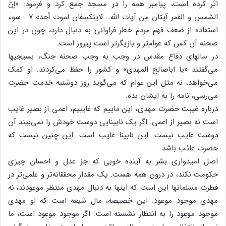
اثر کرده‌ است‌، پیامبر همه‌ را در مسجد جمع‌ کرد و فرمود: «إنّ
الشمس‌ و القمر آیتان‌ من‌ آیات‌ الله… لاینکسفان‌ لموت‌ أحد» ۷ . سوء
استفاده‌ از ضعف‌ فهم‌ مردم‌ خطر فراوانی‌ به‌ دنبال‌ دارد، چون‌ در این‌
صحنه‌ آن‌ کس‌ که‌ عوام‌تر و بازیگرتر است‌ پیروز است‌.
در سالهای‌ دفاع‌ مقدس‌ در وجب‌ به‌ وجب‌ صحنه‌ جنگ‌، بسیجیها
می‌گفتند «یا اباصالح‌ المهدی‌» و کشور را حفظ‌ می‌کردند. او کمک‌
می‌خواهد، نه‌ مثل‌ این‌ عوام‌ که‌ می‌گوید روز دوشنبه‌ خدمت‌ حضرت‌
می‌رسی‌، نامه‌ را به‌ ایشان‌ بده‌.
درباره‌ غیبت‌ حضرت‌ مهدی‌، این‌ ماییم‌ که‌ غایبیم‌، اعمی‌ از بصیر غایب‌
است‌ نه‌ بصیر از اعمی‌. اگر یک‌ نابینایی‌ دوست‌ خودش‌ را نمی‌بیند آن‌
دوست‌ غایب‌ نیست‌. این‌ نابینا غایب‌ است‌. این‌ چنین‌ نیست‌ که‌
حضرت‌ غائب‌ باشد.
اصل‌ امیدواری‌ بشر به‌ آینده‌ خوبی‌ که‌ جز عدل‌ و احسان‌ چیزی‌
حکومت‌ نکند، در درون‌ همه‌ هست‌. یک‌ مقدار محققانه‌تر و علمی‌تر در
فطرت‌ مسلمانها این‌ است‌ که‌ اینها به‌ دنبال‌ مهدی‌ منتظر موعودند، نه‌
مهدی‌ موجود موعود. این‌ خصیصه‌، مال‌ شیعه‌ است‌ که‌ او مهدی‌
موجود موعود را به‌ انتظار نشسته‌ است‌. اگر موجود موعود است‌، ما