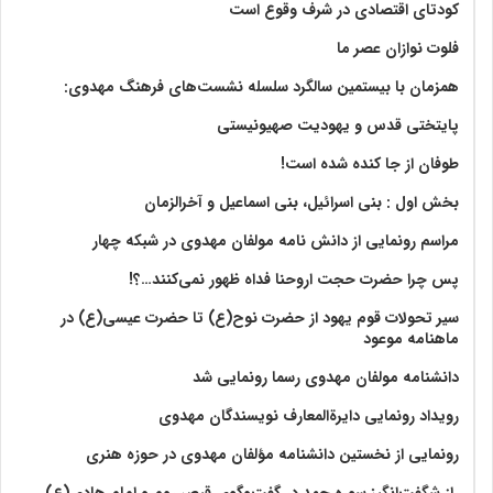
کودتای اقتصادی در شرف وقوع است
فلوت نوازان عصر ما
همزمان با بیستمین سالگرد سلسله نشست‌های فرهنگ مهدوی:‌
پایتختی قدس و یهودیت صهیونیستی
طوفان از جا کنده شده است!
بخش اول : بنی اسرائیل، بنی اسماعیل و آخرالزمان
مراسم رونمایی از دانش نامه مولفان مهدوی در شبکه چهار
پس چرا حضرت حجت اروحنا فداه ظهور نمی‌کنند…؟!
سیر تحولات قوم یهود از حضرت نوح(ع) تا حضرت عیسی(ع) در
ماهنامه موعود
دانشنامه مولفان مهدوی رسما رونمایی شد
رویداد رونمایی دایرةالمعارف نویسندگان مهدوی
رونمایی از نخستین دانشنامه مؤلفان مهدوی در حوزه هنری
راز شگفت‌انگیز سوره حمد در گفت‌وگوی قیصر روم و امام هادی(ع)