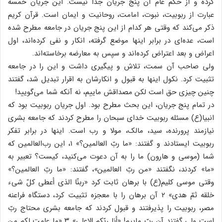
کرده‌ و از حکم‌ عام‌ آن‌ پنج‌ جریان‌ جدا نیست‌. این‌ جریان‌ خمسه‌
عبارت‌ از ربوبیت‌، نبوت‌، امامت‌، روحانیت‌ و ایمان‌ است‌. قرآن‌ کریم‌
ذکر می‌کند که‌ وقتی‌ هر کدام‌ از این‌ پنج‌ جریان‌ در جامعه‌ مطرح‌ شده‌
است‌، عده‌ای‌ در برابر اینها موضع‌ گرفته‌، انکار و نفی‌ کرده‌اند، اول‌
اعراض‌ و بعد اعتراض‌ کرده‌اند و سپس‌ به‌ معارضه‌ برخاسته‌اند.
ولی‌ صاحب‌ آن‌ سمت‌، تلاش‌ و پیگیری‌ داشت‌ و این‌ را در جامعه‌
تثبیت‌ کرد. نکول‌ اینها به‌ قبول‌ و انکارشان‌ به‌ اقرار تبدیل‌ شد، گفتند
چنین‌ چیزی‌ حق‌ است‌ لکن‌ مصداقش‌ ماییم‌، نه‌ آنکه‌ شما می‌گویید!
در تمام‌ پنج‌ جریان‌، این‌ بحث‌ مطرح‌ بود. اول‌ جریان‌ ربوبیت‌ بود که‌
انبیا(ع‌) مسئله‌ ربوبیت‌ خدای‌ سبحان‌ را مطرح‌ کردند که‌ جامعه‌ بشری‌
نیازمند پرورنده‌، سید، مالک‌، مولا و رب‌ است‌. اینها در برابر تفکر
ربوبیت‌ ایستادند و گفتند: «ما ربّ العالمین‌؟» ۱، این‌ رب‌العالمین‌ که‌
شما (موسی‌ و هارون‌) ما را به‌ آن‌ دعوت‌ می‌کنید، کیست‌؟ تعبیر به‌
«ما» کردند، نگفتند «من‌ ربّ العالمین‌»، گفتند: «ما ربّ العالمین‌؟»
وقتی‌ موسی‌ کلیم‌(ع‌) با برهان‌ ثابت‌ کرد «ربنّا الذی‌ أعطی‌ کلّ شی‌ء
خلقه‌ ثمّ هدی‌» ۲ آن‌ برهان‌ را با معجزه‌ تثبیت‌ کرد، دستگاه‌ فراعنه‌
مصر، ربوبیت‌ را پذیرفتند و قبول‌ کردند که‌ جامعه‌ بشری‌ محتاج‌ ربّ
است‌ ولی‌ گفتند آن‌ ربّ ماییم‌! «أنا ربّکم‌ الاعلی‌» ۳ «ما علمت‌ لکم‌ من‌