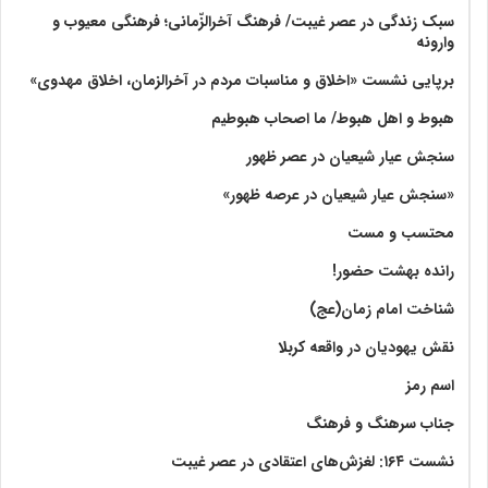
سبک زندگی در عصر غیبت/ فرهنگ آخرالزّمانی؛ فرهنگی معیوب و
وارونه
برپایی نشست «اخلاق و مناسبات مردم در آخرالزمان، اخلاق مهدوی»
هبوط و اهل هبوط/ ما اصحاب هبوطیم
سنجش عیار شیعیان در عصر ظهور
«سنجش عیار شیعیان در عرصه ظهور»
محتسب و مست
رانده بهشت‌ حضور!
شناخت امام زمان(عج)
نقش یهودیان در واقعه کربلا
اسم رمز
جناب سرهنگ و فرهنگ
نشست ۱۶۴: لغزش‌های اعتقادی در عصر غیبت