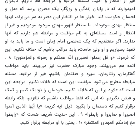
غیر از انتظار و امید، مسئله‌ مراقبه‌ و مرابطه‌ هم‌ داریم‌. دیگران‌
امیدوارند که‌ در پایان‌ زندگی‌ و روزگار، یک‌ عصری‌ برسد که‌ عدل‌ و
احسان‌ حکومت‌ کند. خیلی‌ها در انتظار این‌ عصر به‌ سر می‌برند، اینها
منتظر مهدی‌ موعودند. ما منتظر ظهور مهدی‌ موجود موعودیم‌ و غیر از
انتظار و امید مسئله‌ای‌ به‌ نام‌ مراقبت‌ و مرابطه‌ هم‌ داریم‌ که‌ آنها
ندارند. اگر معتقدیم‌ که‌ یک‌ شخصی‌ امام‌ زمان‌ است‌ و ما باید به‌ او
تعهد بسپاریم‌ و او ولی‌ ماست‌، باید مراقب‌ باشیم‌ که‌ خلاف‌ نکنیم‌. این‌
که‌ فرمود: «و قل‌ إعملوا فسیری‌ الله عملکم‌ و رسوله‌ والمؤمنون‌» ۸ .
ائمه‌ هم‌ می‌بینند، وجود مبارک‌ حضرت‌ نیز می‌بیند. باید مواظب‌
گفتارمان‌، رفتارمان‌، سیره‌ و صفتمان‌ باشیم‌، غیر از مراقبه‌، مسئله‌
مرابطه‌ مطرح‌ می‌شود. مراقبت‌ این‌ است‌ که‌ خلاف‌ نکنیم‌. مرابطه‌ این‌
است‌ که‌ علاوه‌ بر این‌ که‌ خلاف‌ نکنیم‌، خودمان‌ را نزدیک‌ کنیم‌ و کمک‌
و فیض‌ بگیریم‌. نه‌ این‌ که‌ فقط‌ مواظب‌ باشیم‌ که‌ نلغزیم‌، بلکه‌ رابطه‌
برقرار کنیم‌ که‌ دستمان‌ را بگیرد. ذیل‌ آیه‌ کریمه‌ «یا أیّها الذین‌ آمنوا
اصبروا و صابروا و رابطوا» ۹ . این‌ حدیث‌ شریف‌ هست‌ که‌ «رابطوا
مع‌ إمامکم‌ المهدی‌ المنتظر» ۱۰ . یعنی‌ با او مرابطه‌ برقرار کنیم‌.