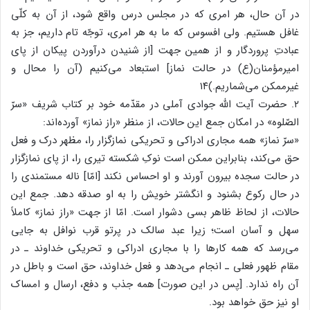
در آن حال، هر امری که در مجلس درس واقع شود، از آن به کلّی
غافل هستیم. ولی افسوس که ما به هر امری، توجّه تام داریم، جز به
عبادتِ پروردگار و از همین جهت [از شنیدن درآوردن پیکان از پای
امیرمؤمنان(ع) در حالت نماز] استبعاد می‌کنیم (آن را محال و
غیرممکن می‌شماریم.)۱۴
۲. حضرت آیت الله جوادی آملی در مقدّمه خود بر کتاب شریف «سرّ
الصّلوه» در امکان جمع این حالات، از منظر «راز نماز» آورده‌اند:
«سرّ نماز» همه مجاری ادراکی و تحریکی نمازگزار را، مظهر درک و فعل
حق می‌کند، بنابراین ممکن است نوکِ شکسته تیری را، از پای نمازگزار
در حالت سجده بیرون آورند و او احساس نکند [امّا] ناله مستمندی را
در حال رکوع بشنود و انگشتر خویش را به او صدقه دهد. جمع این
حالات، از لحاظ ظاهر بسی دشوار است. امّا از جهت «راز نماز» کاملاً
سهل و آسان است؛ زیرا عبد سالک در پرتو قرب نوافل به جایی
می‌رسد که همه کارها را با مجاری ادراکی و تحریکی خداوند ـ در
مقام ظهور فعلی ـ انجام می‌دهد و فعل خداوند، حق است و باطل در
آن راه ندارد. [پس در این صورت] همه جذب و دفع، ارسال و امساک
او نیز حق خواهد بود.