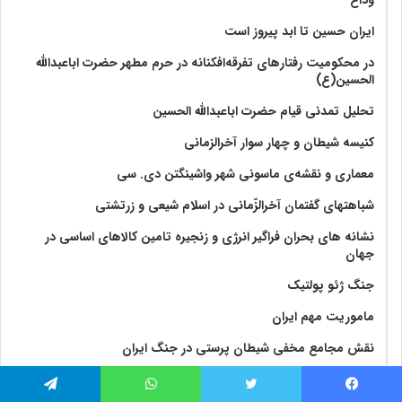
ایران حسین تا ابد پیروز است
در محکومیت رفتارهای تفرقه‌افکنانه در حرم مطهر حضرت اباعبدالله
الحسین(ع)
تحلیل تمدنی قیام حضرت اباعبدالله الحسین
کنیسه شیطان و چهار سوار آخرالزمانی
معماری و نقشه‌ی ماسونی شهر واشينگتن دی. سی
شباهتهای گفتمان آخر‌الزّمانی در اسلام شیعی و زرتشتی
نشانه های بحران فراگیر انرژی و زنجیره تامین کالاهای اساسی در
جهان
جنگ ژئو پولتیک
ماموریت مهم ایران
نقش مجامع مخفی شیطان پرستی در جنگ ایران
مهم ترین سلاح ایران
فیس بوک
توییتر
واتس آپ
تلگرام