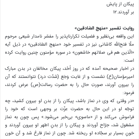
پیکان از پایش
بر آوردند.۱۲
روایت تفسیر «منهج الصّادقین»
این واقعه بی‌نظیر و فضیلت تکرارناپذیر را مفسّر نامدار شیعی مرحوم
ملّا فتح‌الله کاشانی نیز در تفسیر خود «منهج الصّادقین» در ذیل آیه
«الّذین هم فی صلاتهم خاشعون» در سوره مؤمنون چنین روایت کرده
است:
در اخبار صحیحه آمده که در روز اُحُد، پیکان مخالفان در بدن مبارک
امیرمؤمنان(ع) نشست و از غایت وَجَع (شدّت درد) نتوانستند که آن
را بیرون آورند، صورتِ حال را به حضرت رسالت(ص) عرض کردند،
فرمود:
«در وقتی که وی در نماز باشد، پیکان را از بدن او بیرون کشید، چه
توجّه او در این حال به حضرت عزّت بر وجهی است که خود را
فراموش می‌کند و از «ماسوی» بی‌خبر می‌شود.» پس چون به نماز
مشغول شد، جرّاح آوردند و پیکان را از بدنِ اطهر او بیرون آوردند و
خونِ بسیار بر سجّاده او ریخته شد. چون از نماز فارغ شد و آن خون