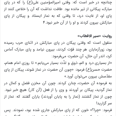
چنانچه در خبر است که: وقتی امیرالمؤمنین علی(ع) را که در پای
مبارک، پیکانی از تیر مانده بود. طاقت نداشت که آن را خلاص کنند از
پای او، از غایت درد، تا وقتی که به نماز ایستاد و پیکان از پای
مبارکش بیرون کردند و او را از آن خبر نبود.۴
روایت «سیر الاقطاب»
منقول است که وقتی پیکان در پای مبارکش در اثنای حرب رسیده
بود، زورآزمایان هر چند قوّت کردند، بیرون نیامد و پای مبارک آماس
کرد، اندر آن حال، آن حضرت می‌فرمود:
«از بسیاری درد و الم، ذوق و لذّت بسیار می‌یابم.» تا روزی امام همام،
حضرت حسن(ع) فرمود: «چون آن حضرت در نماز شوند، پیکان از پای
مقدّسش بیرون می‌توان آورد.»
به فرموده آن حضرت، چنان کردند. چون آن مخزن فضل و کمال در
نماز گردید، پیکان بر آوردند و وی را از فعل (آن کار) هیچ خبر نبود.
چون از نماز گشتند (نماز را به پایان آوردند) یاران گفتند که: نماز از
سر گزارید!
فرمود: «چرا؟» خون که از پای مبارکش جاری شده بود، نمودند. پس