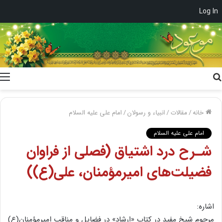
Log In
جستجو
برای
خانه
/
مقالات
/
انبیاء و رسولان
/
امام علی علیه السلام
امام علی علیه السلام
شـرح درد اشتیاق (فصلی از فراوان‌
فضیلت‌های امیرمؤمنان، علی(ع))
اشاره:
مرحوم شیخ مفید در کتاب «ارشاد» در فضایل و مناقب امیرمؤمنان(ع)