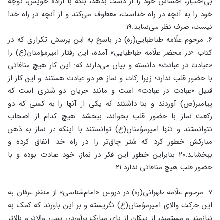
بی‌اختیار، احساس خود را از دست بدهد، بلکه با اراده خویش، توجّه
خود را به آنچه در راه خداست، معطوف می‌کند و از آنچه در راه خدا
نیست، صرف نظر می‌نماید.۱۹
۶. مرحوم علّامه طباطبایی(ره) در پاسخ به این پرسش تکراری که در
کتاب «در محضر علّامه طباطبایی» آمده، این رفتار امیرمؤمنان(ع) را
«عبادت در عبادت» دانسته و بیان می‌دارند که: این کار هیچ منافاتی
با حضور قلب ندارد؛ زیرا زکات و نماز هر دو عبادت هستند و این کار از
قبیل «عبادت در عبادت» است و مانند جریان دو شتری است که
پیامبر(ص) آوردند و بنا داشتند که یکی از آنها را به کسی که دو
رکعت نماز با حضور قلب بخواند، ببخشد. هیچ کدام از اصحاب
نتوانستند و تنها امیرمؤمنان(ع) توانستند با اینکه در نماز به ذهن
مبارکش خطور کرد که شتر چاق‌تر را در راه خدا انفاق کرده و
ببخشاید.۲۰ بنابراین خطور این فکر در نماز، خود عبادت بوده و با
حضور قلب هیچ منافاتی ندارد.۲۱
۷. مرحوم علّامه طهرانی(ره) در دروس «امام‌شناسی» از منظر عرفان به
این حرکت والای امیرمؤمنان(ع) نگریسته و بر این باورند که کمک به
نیازمند و مستمند، از پیکان از پای مبارک برآوردن بسی والاتر و بالاتر