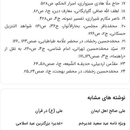
۱۷. حاج ملّا هادی سبزواری، اسرار الحکم، ص۵۲۸.
۱۸. لطف الله صافی گلپایگانی، معارف دین، ج۱، ص۸۲.
۱۹. ناصر مکارم شیرازی، تفسیر نمونه، ج۴، ص۴۲۸.
۲۰. محمّدباقر مجلسی، بحارالأنوار، ج۳۶، ص۱۶۱؛ شواهد التنزیل
حسکانی، ج۲، ص۲۶۶.
۲۱. محمّدحسین رخشاد، در محضر علّامه طباطبایی، صص۱۶۳ ـ۱۶۶.
۲۲. سیّد محمّدحسین تهرانی، امام شناسی، ج۴، ص۲۶۰، به نقل از
«راهنما»، ج۳، صص۱۶۹ـ۱۷۱.
۲۳. مقدّس اردبیلی، حدیقـه الشّیعه، ج۱، صص۵۸ـ‌64.
۲۴. محمّدحسین رخشاد، در محضر بهجت، ج۱، صص۲۴ـ۲۵.
نوشته های مشابه
علی صالح اهل ايمان
على (ع) در قرآن‏
ویژه نامه عید سعید غدیرخم
«غدير» بزرگترين عيد اسلامی