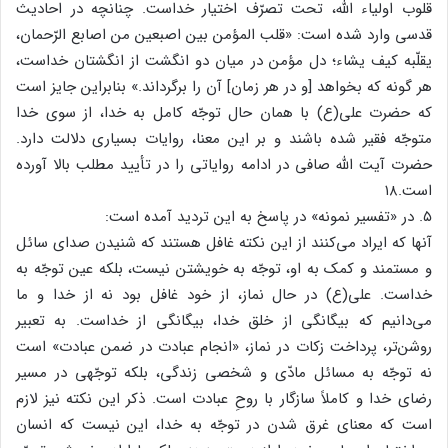
قلوب اولیاء الله، تحت تصرّف اختیار خداست. چنانچه در احادیث
قدسی وارد شده است: «قلب المؤمن بین اصبعین من اصابع الرّحمان،
یقلّبه کیف یشاء؛ دل مؤمن در میان دو انگشت از انگشتان خداست،
هر گونه که بخواهد [و در هر زمان] آن را برگرداند.» بنابراین جایز است
که حضرت علی(ع) با همان حال توجّه کامل به خدا، از سوی خدا
متوجّه فقیر شده باشند و بر این معنا، روایات بسیاری دلالت دارد.
حضرت آیت الله صافی در ادامه روایاتی را در تأیید مطلب بالا آورده
است.۱۸
۵. در «تفسیر نمونه» در پاسخ به این تردید آمده است:
آنها که ایراد می‌کنند از این نکته غافل هستند که شنیدن صدای سائل
و مستمند و کمک به او، توجّه به خویشتن نیست، بلکه عین توجّه به
خداست. علی(ع) در حال نماز، از خود غافل بود نه از خدا و ما
می‌دانیم که بیگانگی از خلق خدا، بیگانگی از خداست. به تعبیر
روشن‌تر، پرداخت زکات در نماز، «انجام عبادت در ضمن عبادت» است
نه توجّه به مسائل مادّی و شخصی زندگی، بلکه توجّهی در مسیر
رضای خدا و کاملاً سازگار با روحِ عبادت است. ذکر این نکته نیز لازم
است که معنای غرق شدن در توجّه به خدا، این نیست که انسان