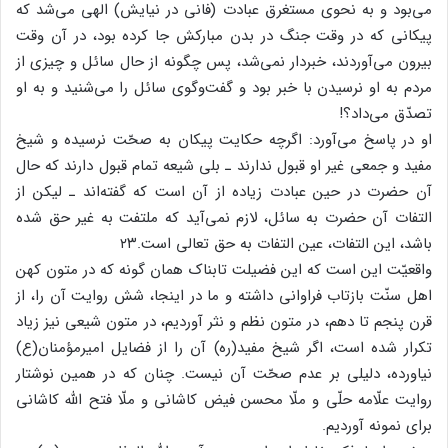
می‌بود و به نحوی مستغرق عبادت (فانی در نیایش) الهی می‌شد که
پیکانی که در وقت جنگ در بدن مبارکش جا کرده بود، در آن وقت
بیرون می‌آوردند، خبردار نمی‌شد، پس چگونه از حال سائل و چیزی از
مردم به او نرسیدن با خبر بود و گفت‌وگوی سائل را می‌شنید و به او
تصدّق می‌داد؟!
او در پاسخ می‌آورد: اگرچه حکایت پیکان به صحّت نرسیده و شیخ
مفید و جمعی غیر او قبول ندارند ـ بلی شیعه تمام قبول دارند که حال
آن حضرت در حین عبادت زیاده از آن است که گفته‌اند ـ لیکن از
التفات آن حضرت به سائل، لازم نمی‌آید که ملتفت به غیر حق شده
باشد، این التفات، عین التفات به حق تعالی است.۲۳
واقعیّت این است که این فضیلت تابناک همان گونه که در متون کهن
اهل سنّت بازتاب فراوانی داشته و ما در اینجا، شش روایت آن را، از
قرن پنجم تا دهم، در متون نظم و نثر آوردیم، در متون شیعی نیز زیاد
تکرار شده است، اگر شیخ مفید(ره) آن را از فضایل امیرمؤمنان(ع)
نیاورده، دلیلی بر عدم صحّت آن نیست. چنان که در همین نوشتار
روایت علّامه حلّی و ملّا محسن فیض کاشانی و ملّا فتح الله کاشانی
برای نمونه آوردیم.