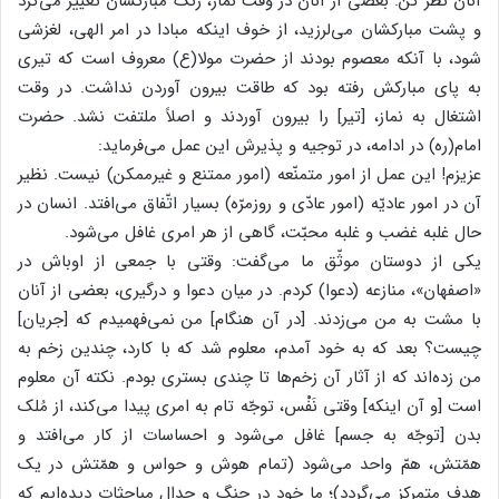
آنان نظر کن. بعضی از آنان در وقت نماز، رنگ مبارکشان تغییر می‌کرد
و پشت مبارکشان می‌لرزید، از خوف اینکه مبادا در امر الهی، لغزشی
شود، با آنکه معصوم بودند از حضرت مولا(ع) معروف است که تیری
به پای مبارکش رفته بود که طاقت بیرون آوردن نداشت. در وقت
اشتغال به نماز، [تیر] را بیرون آوردند و اصلاً ملتفت نشد. حضرت
امام(ره) در ادامه، در توجیه و پذیرش این عمل می‌فرماید:
عزیزم! این عمل از امور متمنّعه (امور ممتنع و غیرممکن) نیست. نظیر
آن در امور عادیّه (امور عادّی و روزمرّه) بسیار اتّفاق می‌افتد. انسان در
حال غلبه غضب و غلبه محبّت، گاهی از هر امری غافل می‌شود.
یکی از دوستان موثّق ما می‌گفت: وقتی با جمعی از اوباش در
«اصفهان»، منازعه (دعوا) کردم. در میان دعوا و درگیری، بعضی از آنان
با مشت به من می‌زدند. [در آن هنگام] من نمی‌فهمیدم که [جریان]
چیست؟ بعد که به خود آمدم، معلوم شد که با کارد، چندین زخم به
من زده‌اند که از آثار آن زخم‌ها تا چندی بستری بودم. نکته آن معلوم
است [و آن اینکه] وقتی نَفْس، توجّه تام به امری پیدا می‌کند، از مُلک
بدن [توجّه به جسم] غافل می‌شود و احساسات از کار می‌افتد و
همّتش، همّ واحد می‌شود (تمام هوش و حواس و همّتش در یک
هدف متمرکز می‌گردد)؛ ما خود در جنگ و جدال مباحثات دیده‌ایم که