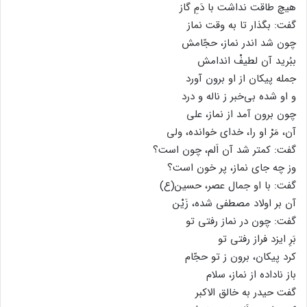
هیچ طاقت نداشت با دَمِ گاز
گفت: بگذار تا به وقت نماز
چون شد اندر نماز، حجّامش
ببُرید آن لطیفْ اندامش
جمله پیکان از او برون آورد
و او شده بی‌خبر ز ناله و درد
چون برون آمد از نماز، علی
آن، مَرْ او را، خدای خوانده، ولی
گفت: کمتر شد آن اَلم، چون است؟
وز چه جای نماز، پر خون است؟
گفت: با او جمال عصر، حسین(ع)
آن بر اولاد مصطفی شده، زَیْن
گفت: چون در نماز رفتی تو
بَرِ ایزد فراز رفتی تو
کرد پیکان، برون ز تو حجّام
باز ناداده از نماز، سلام
گفت حیدر به خالق الاکبر