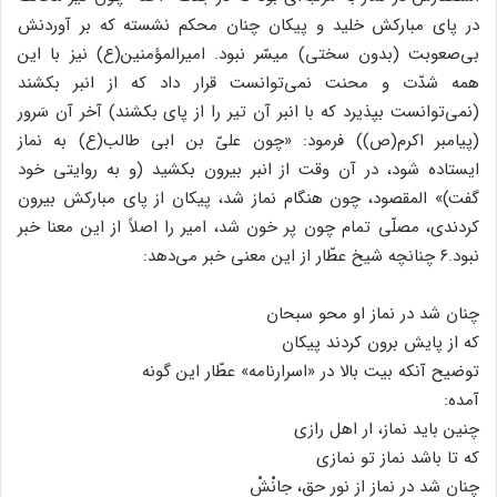
در پای مبارکش خلید و پیکان چنان محکم نشسته که بر آوردنش
بی‌صعوبت (بدون سختی) میسّر نبود. امیرالمؤمنین(ع) نیز با این
همه شدّت و محنت نمی‌توانست قرار داد که از انبر بکشند
(نمی‌توانست بپذیرد که با انبر آن تیر را از پای بکشند) آخر آن سَرور
(پیامبر اکرم(ص)) فرمود: «چون علیّ بن ابی طالب(ع) به نماز
ایستاده شود، در آن وقت از انبر بیرون بکشید (و به روایتی خود
گفت)» المقصود، چون هنگام نماز شد، پیکان از پای مبارکش بیرون
کردندی، مصلّی تمام چون پر خون شد، امیر را اصلاً از این معنا خبر
نبود.۶ چنانچه شیخ عطّار از این معنی خبر می‌دهد:
چنان شد در نماز او محو سبحان
که از پایش برون کردند پیکان
توضیح آنکه بیت بالا در «اسرارنامه» عطّار این گونه
آمده:
چنین باید نماز، ار اهل رازی
که تا باشد نماز تو نمازی
چنان شد در نماز از نور حق، جانْشْ