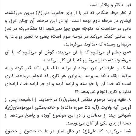
قبل بالاتر و والاتر است.
از نظر عرفا، هنگامی‌که تیر را از پای حضرت علی(ع) بیرون می‌کشند،
ایشان در مرحله دوم بوده است. او در این مرحله، آن چنان غرق و
فانی در خداست که متوجّه هیچ چیز نمی‌شود، امّا هنگامی‌که در نماز
به سائلی کمک می‌کند در مرحله سوم است؛ یعنی به تعبیر روایات به
مرتبه‌ای رسیده که خداوند می‌فرماید:
«من چشم او می‌شوم که با آن می‌بیند، گوش او می‌شوم که با آن
می‌شنود، دست او می‌شوم که با آن کار می‌کند.»
سالک و عارف در این مرحله از مرتبه «فناء فی الله» گذر کرده و به
مرتبه «بقاء بالله» می‌رسد. بنابراین هر کاری که انجام می‌دهد، کاری
است که خدا آن را خواسته و اراده کرده و او جز اراده خدا، اراده‌ای
ندارد و کاری انجام نمی‌دهد.۲۲
۸. فقیه پارسا مرحوم مقدّس اردبیلی(ره) در «حدیقـ［ الشّیعه» پس از
آوردن آیه ولایت (آیه ۵۵ سوره مائده) و خاتم‌بخشی امیرمؤمنان(ع)،
شبهاتی چند از مخالفان را در این موضوع آورده و پاسخ می‌دهد از
جمله از زبان یکی از آنان می‌نویسد:
شما می‌گویید که علی(ع) در حال نماز، در غایت خشوع و خضوع