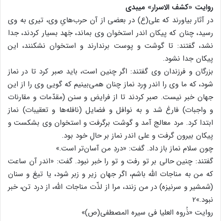
روایت «کشف الاسرار» میبدی
در آثار بیاورند که علی(ع) در بعضی از آن حرب‌هایِ وی، تیری به وی
رسید، چنان که پیکان اندر استخوان وی بماند، جَهد بسیار کردند، جدا
نشد، گفتند: تا گوشت و پوست برندارند و استخوان نشکنند، این
پیکان جدا نشود.
بزرگان و فرزندان وی گفتند: اگر چنین است، باید صبر کرد تا در نماز
شود، که ما وی را اندر وِرد نماز چنان همی‌بینیم که گویی وی را از این
جهان خبر نیست. صبر کردند تا از فرایض و سنن (مقدّمات و مقارنات
و واجبات) فارغ شد و به نوافل و فضایل (نافله‌ها و تعقیبات) نماز
ابتدا کرد. مرد معالج آمد و گوشت برگرفت و استخوان وی بشکست و
پیکان بیرون گرفت و علی اندر نماز بر حالِ خود بود.
چون سلام نماز باز داد. گفت: «دردِ من آسان‌تر است.»
گفتند: چنین حالی بر تو رفت و تو را خبر نبود. گفت: «اندر آن ساعت
که من به مناجات الله باشم، اگر جهان زیر و زبر شود، یا تیغ و سنان
(شمشیر و سرنیزه) در من ‌زنند، مرا از لذّت مناجات الله، از درد تن، خبر
نبود.»2
روایت «ذُروه العلیا فی سیره المصطفی(ص)»