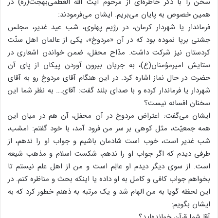
سخن را با ذکر خاطره‌ای از مرحوم آیت الله العظمی‌بهجت(ره) در
همین خصوص به پایان می‌بریم. ایشان می‌فرمودند:
فرماندار یا شهردار کرمان، در رژیم پهلوی، شب عید غدیر، مجلس
جشنی برپا نموده بود که در آن «مردوخ»، یکی از عالمان اهل سنّت
کردستان نیز شرکت داشت. مدّاح محفل، ضمن خواندن اشعاری در
ستایش امیرمؤمنان(ع)، به جریان بیرون آوردن پیکان از پای آن
حضرت در حال نماز اشاره کرد. در این هنگام آقای مردوخ رو به آقای
شهردار یا فرماندار کرده و با صدای بلند گفت: آقای…. به نظر شما این
سخنان افسانه نیست؟
ایشان می‌گفت: اعتراض مردوخ در آن محفل، آن هم در میان این
همه جمعیّت، مثل کوهی بر سر من فرود آمد، با خود گفتم: امشب،
شب غدیر است، خوب است شادمان باشیم و جواب او را ندهم، از
طرفی دیدم که اگر جواب او را ندهم، شکست اسلام و مذهب شیعه
است. از سوی دیگر دیدم او عالِم است و من از اهل علم نیستم تا
بخواهم جواب کافی و کامل به او داده یا اینکه بحث و مناظره کنم. در
این لحظه گویا به من الهام شد و یک مرتبه به ذهنم خطور کرد که به
ایشان بگویم:
آقا شما قرآن خوانده‌اید؟