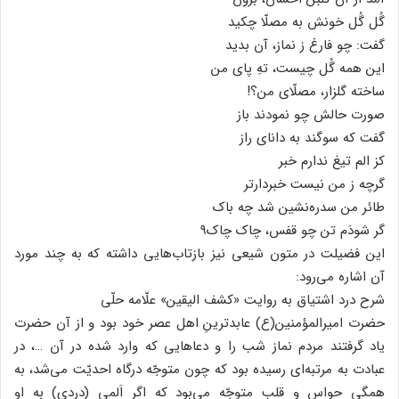
گُل گُل خونش به مصلّا چکید
گفت: چو فارغ ز نماز، آن بدید
این همه گُل چیست، تهِ پای من
ساخته گلزار، مصلّای من؟!
صورت حالش چو نمودند باز
گفت که سوگند به دانای راز
کز الم تیغ ندارم خبر
گرچه ز من نیست خبردارتر
طائر من سدره‌نشین شد چه باک
گر شودَم تن چو قفس، چاک چاک۹
این فضیلت در متون شیعی نیز بازتاب‌هایی داشته که به چند مورد
آن اشاره می‌رود:
شرح درد اشتیاق به روایت «کشف الیقین» علّامه حلّی
حضرت امیرالمؤمنین(ع) عابدترینِ اهل عصر خود بود و از آن حضرت
یاد گرفتند مردم نماز شب را و دعاهایی که وارد شده در آن …، در
عبادت به مرتبه‌ای رسیده بود که چون متوجّه درگاه احدیّت می‌شد، به
همگی حواس و قلب متوجّه می‌بود که اگر اَلمی (دردی) به او