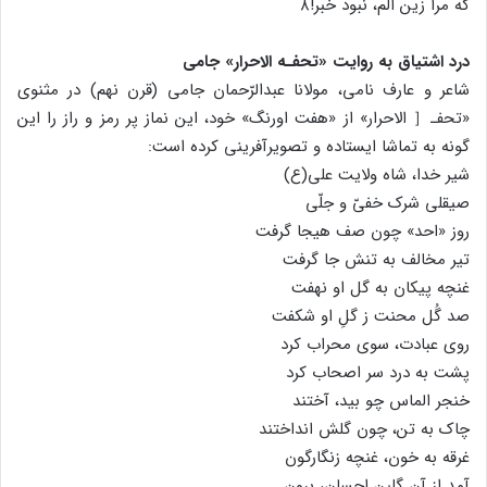
که مرا زین اَلم، نبود خبر!۸
درد اشتیاق به روایت «تحفـه الاحرار» جامی
شاعر و عارف نامی، مولانا عبدالرّحمان جامی (قرن نهم) در مثنوی
«تحفـ［ الاحرار» از «هفت اورنگ» خود، این نماز پر رمز و راز را این
گونه به تماشا ایستاده و تصویرآفرینی کرده است:
شیر خدا، شاه ولایت علی(ع)
صیقلی شرک خفیّ و جلّی
روز «احد» چون صف هیجا گرفت
تیر مخالف به تنش جا گرفت
غنچه پیکان به گل او نهفت
صد گُل محنت ز گلِ او شکفت
روی عبادت، سوی محراب کرد
پشت به درد سر اصحاب کرد
خنجر الماس چو بید، آختند
چاک به تن، چون گلش انداختند
غرقه به خون، غنچه زنگارگون
آمد از آن گلبن احسان، برون