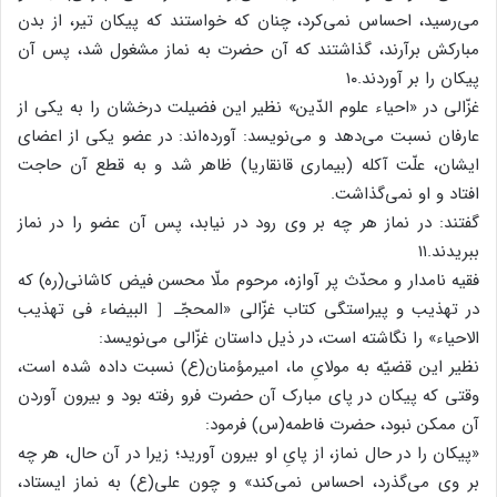
می‌رسید، احساس نمی‌کرد، چنان که خواستند که پیکان تیر، از بدن
مبارکش برآرند، گذاشتند که آن حضرت به نماز مشغول شد، پس آن
پیکان را بر آوردند.۱۰
غزّالی در «احیاء علوم الدّین» نظیر این فضیلت درخشان را به یکی از
عارفان نسبت می‌دهد و می‌نویسد: آورده‌اند: در عضو یکی از اعضای
ایشان، علّت آکله (بیماری قانقاریا) ظاهر شد و به قطع آن حاجت
افتاد و او نمی‌گذاشت.
گفتند: در نماز هر چه بر وی رود در نیابد، پس آن عضو را در نماز
ببریدند.۱۱
فقیه نامدار و محدّث پر آوازه، مرحوم ملّا محسن فیض کاشانی(ره) که
در تهذیب و پیراستگی کتاب غزّالی «المحجّـ［ البیضاء فی تهذیب
الاحیاء» را نگاشته است، در ذیل داستان غزّالی می‌نویسد:
نظیر این قضیّه به مولایِ ما، امیرمؤمنان(ع) نسبت داده شده است،
وقتی که پیکان در پای مبارک آن حضرت فرو رفته بود و بیرون آوردن
آن ممکن نبود، حضرت فاطمه(س) فرمود:
«پیکان را در حال نماز، از پایِ او بیرون آورید؛ زیرا در آن حال، هر چه
بر وی می‌گذرد، احساس نمی‌کند» و چون علی(ع) به نماز ایستاد،