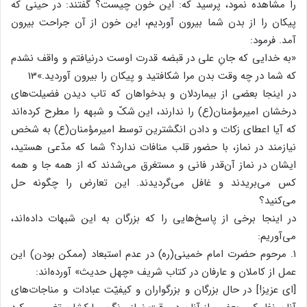
را مشاهده نمود، پرسید که: این خون چیست؟ گفتند: در حینی که
پیکان را از بدن شما بیرون آوردیم، این خون از آن جراحت بیرون
آمد. فرمود:
«به خدایی که جانِ علی در قبضه قدرت اوست درنیافتم و واقف نشدم
که شما در چه وقت بدن مرا شکافتید و پیکان را بیرون آوردید.»13
در اینجا بعضی از بیماردلان و بدخواهان که تاب دیدن فضیلت‌های
درخشان امیرمؤمنان(ع) را ندارند، این شکّ و شبهه را مطرح کرده‌اند
که آیا اعطای زکات و دادن انگشترین توسط امیرمؤمنان(ع) به شخص
نیازمند در نماز، با حضور قلب منافات ندارد؟ شما که مدّعی هستید،
ایشان در نماز آن‌قدر فانی و مستغرق می‌شدند که از همه جا و همه
کس می‌بریدند و غافل می‌گردیدند. این تعارض را چگونه حل
می‌کنید؟
در اینجا برخی از پاسخ‌هایی را که بزرگان به این شبهات داده‌اند،
می‌آوریم:
۱. مرحوم حضرت امام خمینی(ره) در عدم استبعاد (ممکن بودن) این
عمل از کاملان و عارفان در کتاب شریف «چهل حدیث» آورده‌اند:
[ای عزیز!] در حال بزرگان و بزرگواران و کیفیّت عبادات و مناجات‌های