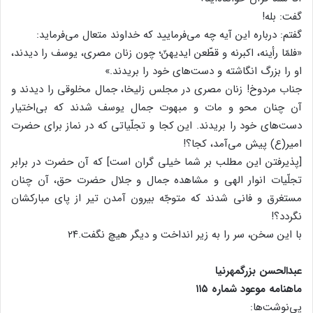
گفت: بله!
گفتم: درباره این آیه چه می‌فرمایید که خداوند متعال می‌فرماید:
«فلمّا رأینه، اکبرنه و قطّعن ایدیهنّ؛ چون زنان مصری، یوسف را دیدند،
او را بزرگ انگاشته و دست‌های خود را بریدند.»
جناب مردوخ! زنان مصری در مجلس زلیخا، جمال مخلوقی را دیدند و
آن چنان محو و مات و مبهوت جمال یوسف شدند که بی‌اختیار
دست‌های خود را بریدند. این کجا و تجلّیاتی که در نماز برای حضرت
امیر(ع) پیش می‌آمد، کجا؟!
[پذیرفتن این مطلب بر شما خیلی گران است] که آن حضرت در برابر
تجلّیات انوار الهی و مشاهده جمال و جلال حضرت حق، آن چنان
مستغرق و فانی شدند که متوجّه بیرون آمدن تیر از پای مبارکشان
نگردد؟!
با این سخن، سر را به زیر انداخت و دیگر هیچ نگفت.۲۴
عبدالحسن بزرگمهرنیا
ماهنامه موعود شماره ۱۱۵
پی‌نوشت‌ها: