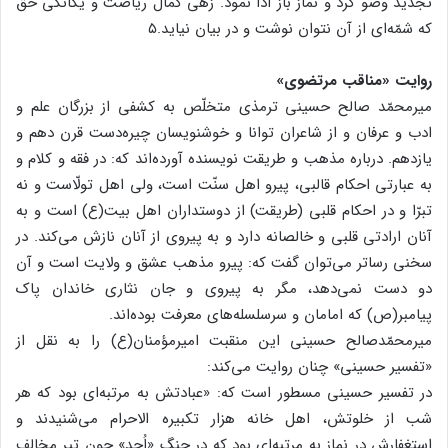
تجدید وضو کرد و نماز باز ادا نمود. زهی کمال ریاضت و یگانگی حق
که شمّه‌ای از آن نتوان نوشت و در بیان نیاید.۵
روایت «مناقب مرتضوی»
میرمحمّد صالح حسینی ترمذی متخلّص به کشفی از بزرگان علم و
ادب و عرفان و از شاعران توانا و خوشنویسان چیره‌دست قرن دهم و
یازدهم. درباره مذهب و طریقت نویسنده آورده‌اند که: در فقه و کلام و
به عبارتی احکام قالبی، پیرو اهل سنّت است، ولی اهل تولّاست و نه
تبرّا و در احکام قلبی (طریقت) از دوستداران اهل بیت(ع) است و به
آنان ارادتی قلبی و خالصانه دارد و به پیروی از آنان نازش می‌کند. در
سخنی رساتر می‌توان گفت که: پیرو مذهب عشق و ولایت است و آن
دو دست نمی‌دهد، مگر به پیروی و جان نثاری خاندان پاک
پیامبر(ص) که امامان و سرسلسله‌های معرفت بوده‌اند.
میرمحمّدصالح حسینی این منقبت امیرمؤمنان(ع) را به نقل از
«تفسیر حسینی» چنان روایت می‌کند:
در تفسیر حسینی مسطور است که: «عبادتش به مرتبه‌ای بود که هر
شب از خلوتش، اهل خانه هزار تکبیره الاحرام می‌شنیدند و
استغفارش در نماز به مرتبه‌ای بود که در جنگ «اُحد» چون تیر مخالف