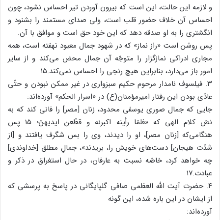
و لازمه این حالت، این است که بیرون آوردن تیر احساس نشود، چون
احساس آن خلاف حضور قلب است، ولی صدای مستمند را بشنود و
انگشتری را به او صدقه دهد که این خود حق است و موافق با آن.
پس روشن است «راز نماز» که در شهود جمال معبود نهفته است، همه
مجاری ادراکی نمازگزار را متوجّه آن جمال محض می‌کند و از سایر
امور باز می‌دارد، بنابراین هیچ رنجی را احساس نمی‌کند.۱۵
۳. فیلسوف نامدار مرحوم حکیم سبزواری در غیر ممکن نبودن و حتّی
عادّی بودن این رفتار امیرمؤمنان(ع) در «اسرار الحکم» آورده‌اند:
جایی که جمال صوری یوسفی محدود، زنان [مصر] را فانی کند که به
نصّ کلام الهی که «فلمّا رأینه اکبرنه و قطّعن ایدیهنّ؛ ۱۵ پس
هنگامی‌که [زنان مصر]، او را دیدند، وی را بس شگرف یافتند و [از
شدّت هیجان] دست‌های خویش را، بریدند»، جمالِ مطلق [خداوندی]
چه خواهد کرد، خاصّه نسبت به عارفان، در حال استغراق در ذکر و
عبادت.۱۷
۴. حضرت آیت الله العظمی صافی گلپایگانی در پاسخ به پرسشی که
از ایشان در این باره شده، این گونه
آورده‌اند: