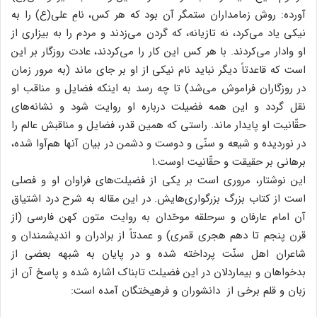
آورده: روش زمامداران ستمگر آن بود که هر کس، نامِ علی(ع) را به
نیکی یاد می‌کرد، نه تازیانه، که گردن می‌زدند و مردم را به بیزاری از
او وادار می‌کردند. با هر کس این کار را می‌کردند، عادت روزگار بر این
است که قاعدتاً دیگر نباید نام نیکی از او بر جای ماند (به مرور زمان
در روزگاران فراموش می‌شد) تا چه رسد به اینکه فضایل و مناقب او
نقل گردد و این همه فضیلت درباره او روایت شود و نشانه‌های
حقّانیت او پایدار ماند. راستی که همین قدر، فضایل و مناقبش عالم را
در نوردیده و شیعه و سنّی و دوست و دشمن در بیان آنها هم‌آوا شده،
برهانی بر حقیقت و حقّانیت اوست.۱
این نوشتار، مروری است بر یکی از فضیلت‌های فراوان او و فصلی
است از کتاب بزرگ بزرگواری‌هایش. در این مقاله به شرح درد اشتیاق
آن امام عارفان و سرحلقه موحّدان به روایت متون کهن فارسی (از
قرن پنجم تا دهم هجری قمری) و عمدتاً از برادران و اندیشمندان و
شاعران اهل سنّت پرداخته شده و در پایان به شبهه بعضی از
بدخواهان و بیماردلان در این فضیلت تابناک اشاره شده و پاسخ آن از
زبان و قلم برخی از دانشوران و فرهیختگان آمده است: