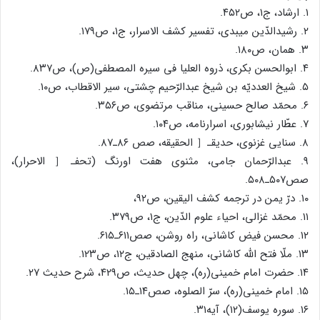
۱. ارشاد، ج۱، ص۴۵۲.
۲. رشیدالدّین میبدی، تفسیر کشف الاسرار، ج۱، ص۱۷۹.
۳. همان، ص۱۸۰.
۴. ابوالحسن بکری، ذروه العلیا فی سیره المصطفی(ص)، ص۸۳۷.
۵. شیخ العددیّه بن شیخ عبدالرّحیم چشتی، سیر الاقطاب، ص۱۰.
۶. محمّد صالح حسینی، مناقب مرتضوی، ص۳۵۶.
۷. عطّار نیشابوری، اسرارنامه، ص۱۰۴.
۸. سنایی غزنوی، حدیقـ［ الحقیقه، صص ۸۶ـ۸۷.
۹. عبدالرّحمان جامی، مثنوی هفت اورنگ (تحفـ［ الاحرار)،
صص۵۰۷ـ۵۰۸.
۱۰. درّ یمن در ترجمه کشف الیقین، ص۹۲،
۱۱. محمّد غزالی، احیاء علوم الدّین، ج۱، ص۳۷۹.
۱۲. محسن فیض کاشانی، راه روشن، صص۶۱۱ـ۶۱۵.
۱۳. ملّا فتح الله کاشانی، منهج الصادقین، ج۱۲، ص۱۲۳.
۱۴. حضرت امام خمینی(ره)، چهل حدیث، ص۴۲۹، شرح حدیث ۲۷.
۱۵. امام خمینی(ره)، سرّ الصلوه، صص۱۴ـ۱۵.
۱۶. سوره یوسف(۱۲)، آیه۳۱.