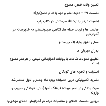
تعیین وقت ظهور، ممنوع!
نشست ۱۷۱ – «عهد امام و عهد با امام عصر(عج)»
اهمیت دیدار با آیت‌الله سیستانی در کتاب پاپ
هابیت ها و ارباب حلقه ها: نگاهی صهیونیستی به خاورمیانه در
آخرالزمان
معنی دقیق اولیاء الله چیست؟
پدران مهربان ما
تطبیق تحولات شامات با روایات آخرالزمانی شیعی از هر نظر ممنوع
است
اینترنت و تجربه های کودکان
نشریه الکترونیکی عربی «صراط» ویژه ماه جمادی الاول منتشر شد
سبک زندگی در عصر غیبت/ فرهنگ آخرالزّمانی؛ فرهنگی معیوب و
وارونه
برپایی نشست «اخلاق و مناسبات مردم در آخرالزمان، اخلاق مهدوی»