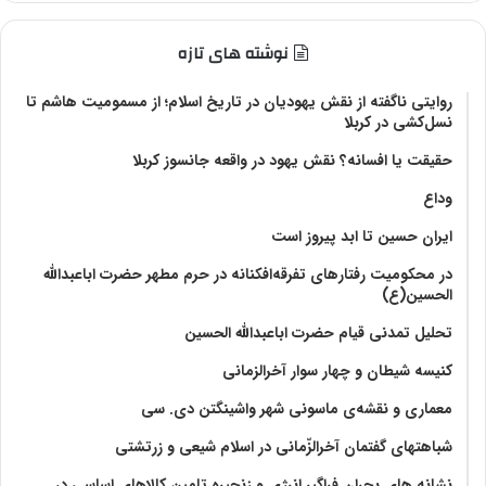
نوشته های تازه
روایتی ناگفته از نقش یهودیان در تاریخ اسلام؛ از مسمومیت هاشم تا
نسل‌کشی در کربلا
حقیقت یا افسانه؟‌ نقش یهود در واقعه جانسوز کربلا
وداع
ایران حسین تا ابد پیروز است
در محکومیت رفتارهای تفرقه‌افکنانه در حرم مطهر حضرت اباعبدالله
الحسین(ع)
تحلیل تمدنی قیام حضرت اباعبدالله الحسین
کنیسه شیطان و چهار سوار آخرالزمانی
معماری و نقشه‌ی ماسونی شهر واشينگتن دی. سی
شباهتهای گفتمان آخر‌الزّمانی در اسلام شیعی و زرتشتی
نشانه های بحران فراگیر انرژی و زنجیره تامین کالاهای اساسی در