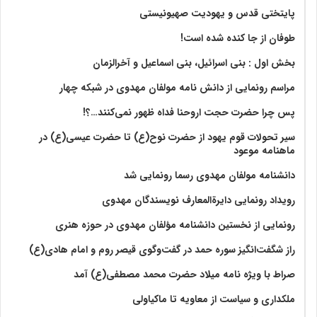
پایتختی قدس و یهودیت صهیونیستی
طوفان از جا کنده شده است!
بخش اول : بنی اسرائیل، بنی اسماعیل و آخرالزمان
مراسم رونمایی از دانش نامه مولفان مهدوی در شبکه چهار
پس چرا حضرت حجت اروحنا فداه ظهور نمی‌کنند…؟!
سیر تحولات قوم یهود از حضرت نوح(ع) تا حضرت عیسی(ع) در
ماهنامه موعود
دانشنامه مولفان مهدوی رسما رونمایی شد
رویداد رونمایی دایرةالمعارف نویسندگان مهدوی
رونمایی از نخستین دانشنامه مؤلفان مهدوی در حوزه هنری
راز شگفت‌انگیز سوره حمد در گفت‌وگوی قیصر روم و امام هادی(ع)
صراط با ویژه نامه میلاد حضرت محمد مصطفی(ع) آمد
ملکداری و سیاست از معاویه تا ماکیاولی