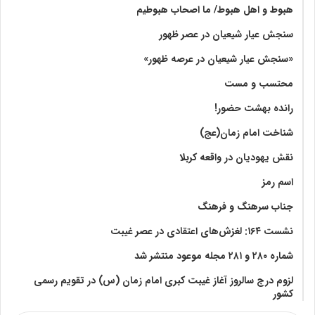
هبوط و اهل هبوط/ ما اصحاب هبوطیم
سنجش عیار شیعیان در عصر ظهور
«سنجش عیار شیعیان در عرصه ظهور»
محتسب و مست
رانده بهشت‌ حضور!
شناخت امام زمان(عج)
نقش یهودیان در واقعه کربلا
اسم رمز
جناب سرهنگ و فرهنگ
نشست ۱۶۴: لغزش‌های اعتقادی در عصر غیبت
شماره ۲۸۰ و ۲۸۱ مجله موعود منتشر شد
لزوم درج سالروز آغاز غیبت کبری امام زمان (س) در تقویم رسمی
کشور