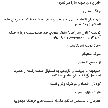
«ایران دارد بلوف ما را می‌شنود»
جنگ تمدنی
نبرد میان اتحاد صلیبی، صهیونی و سلفی و؛ شیعه خانه امام زمان علیه
السلام از چند منظر
توییت ” آلون میزراحی” متفکر یهودی ضد صهیونیست درباره جنگ
آمریکایی – صهیونیستی علیه ایران
«حالا نوبت آمریکاست!»
سوگ خدایگان
از مسیح تا منجی
«موعود» با پرونده‌ای تاریخی به استقبال مبعث رفت: از حضرت
اسماعیل(ع) تا پایان خلفای سه‌گانه
کودتای اقتصادی در شرف وقوع است
فلوت نوازان عصر ما
همزمان با بیستمین سالگرد سلسله نشست‌های فرهنگ مهدوی:‌