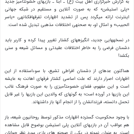
به گزارش خبرگزاری اهل بیت (ع) ـ ابنا ـ بازی‏های خشونت‏آمیز جدید
«پلی استیشن» که به صورت آنلاین و مستقیم در شبکه جهانی
اینترنت ارائه می‏گردد پس از تشدید اظهارات تفرقه‏افکنانه‏ی «یاسر
الحبیب» و امثال او، به صحنه‏ی اختلافات مذهبی تبدیل شده است.
در نسخه‏هایی جدید، انگیزه‏های کشتار تغییر پیدا کرده و کاربر باید
دشمنان فرضی را به خاطر اختلافات عقیدتی و مسائل شیعه و سنی
بکشد!
هم‏اکنون عده‏ای از دشمنان افراطی تشیع، با سوءاستفاده از این
اظهارات اصرار دارند که علت اساسی کشتار فرقه‏ای اهانت به عایشه
است و این مفهوم، فضای خصومت‏آمیزی را به صورت فرهنگ غالب
این بازی‏ها در آورده است؛ به گونه‏ای که والدین این بازی‏ها را غیر قابل
تحمل دانسته، فرزندانشان را از انجام آنها باز داشته‏اند.
با وجود محکومیت گسترده اظهارات مذکور توسط روحانیون شیعه، باز
هم عواقب آن در بازی‏های آنلاین پلی استیشن بوضوح قابل مشاهده
است. به عنوان نمونه در یکی از صحنه های بازی مورد نظر جوانان