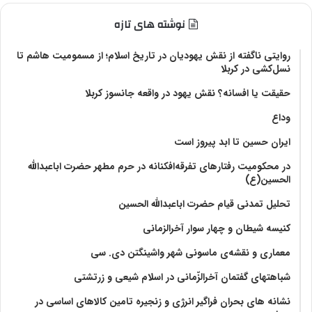
نوشته های تازه
روایتی ناگفته از نقش یهودیان در تاریخ اسلام؛ از مسمومیت هاشم تا
نسل‌کشی در کربلا
حقیقت یا افسانه؟‌ نقش یهود در واقعه جانسوز کربلا
وداع
ایران حسین تا ابد پیروز است
در محکومیت رفتارهای تفرقه‌افکنانه در حرم مطهر حضرت اباعبدالله
الحسین(ع)
تحلیل تمدنی قیام حضرت اباعبدالله الحسین
کنیسه شیطان و چهار سوار آخرالزمانی
معماری و نقشه‌ی ماسونی شهر واشينگتن دی. سی
شباهتهای گفتمان آخر‌الزّمانی در اسلام شیعی و زرتشتی
نشانه های بحران فراگیر انرژی و زنجیره تامین کالاهای اساسی در