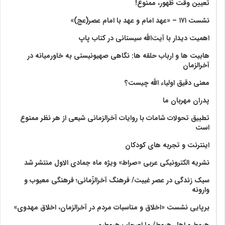
تعیین وقت ظهور، ممنوع!
نشست ۱۷۱ – «عهد امام و عهد با امام عصر(عج)»
اهمیت دیدار با آیت‌الله سیستانی در کتاب پاپ
هابیت ها و ارباب حلقه ها: نگاهی صهیونیستی به خاورمیانه در
آخرالزمان
معنی دقیق اولیاء الله چیست؟
پدران مهربان ما
تطبیق تحولات شامات با روایات آخرالزمانی شیعی از هر نظر ممنوع
است
اینترنت و تجربه های کودکان
نشریه الکترونیکی عربی «صراط» ویژه ماه جمادی الاول منتشر شد
سبک زندگی در عصر غیبت/ فرهنگ آخرالزّمانی؛ فرهنگی معیوب و
وارونه
برپایی نشست «اخلاق و مناسبات مردم در آخرالزمان، اخلاق مهدوی»
هبوط و اهل هبوط/ ما اصحاب هبوطیم