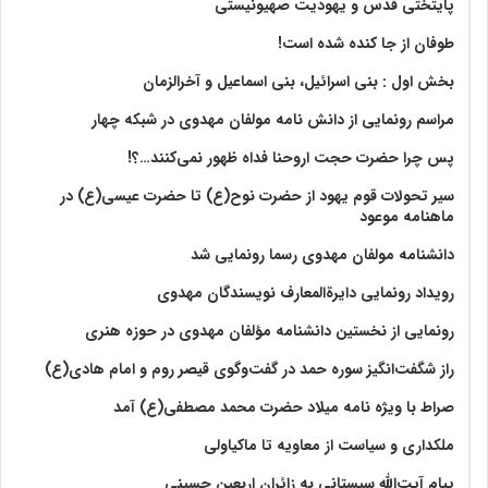
پایتختی قدس و یهودیت صهیونیستی
طوفان از جا کنده شده است!
بخش اول : بنی اسرائیل، بنی اسماعیل و آخرالزمان
مراسم رونمایی از دانش نامه مولفان مهدوی در شبکه چهار
پس چرا حضرت حجت اروحنا فداه ظهور نمی‌کنند…؟!
سیر تحولات قوم یهود از حضرت نوح(ع) تا حضرت عیسی(ع) در
ماهنامه موعود
دانشنامه مولفان مهدوی رسما رونمایی شد
رویداد رونمایی دایرةالمعارف نویسندگان مهدوی
رونمایی از نخستین دانشنامه مؤلفان مهدوی در حوزه هنری
راز شگفت‌انگیز سوره حمد در گفت‌وگوی قیصر روم و امام هادی(ع)
صراط با ویژه نامه میلاد حضرت محمد مصطفی(ع) آمد
ملکداری و سیاست از معاویه تا ماکیاولی
پیام آیت‌الله سیستانی به زائران اربعین حسینی