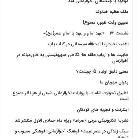
موعود با جنگ‌های آخرالزمانی آمد
ملک عظیم خداوند
تعیین وقت ظهور، ممنوع!
نشست ۱۷۱ – «عهد امام و عهد با امام عصر(عج)»
اهمیت دیدار با آیت‌الله سیستانی در کتاب پاپ
هابیت ها و ارباب حلقه ها: نگاهی صهیونیستی به خاورمیانه در
آخرالزمان
معنی دقیق اولیاء الله چیست؟
پدران مهربان ما
تطبیق تحولات شامات با روایات آخرالزمانی شیعی از هر نظر ممنوع
است
اینترنت و تجربه های کودکان
نشریه الکترونیکی عربی «صراط» ویژه ماه جمادی الاول منتشر شد
سبک زندگی در عصر غیبت/ فرهنگ آخرالزّمانی؛ فرهنگی معیوب و
وارونه