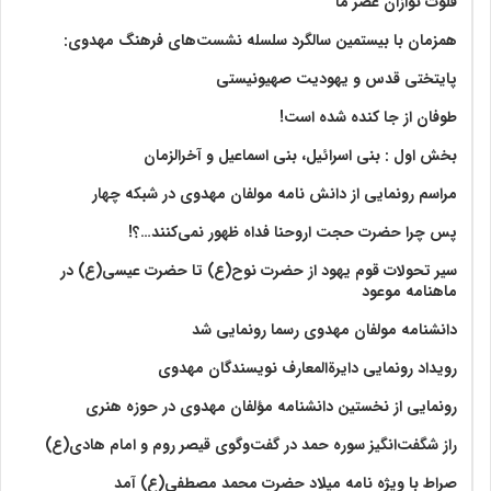
فلوت نوازان عصر ما
همزمان با بیستمین سالگرد سلسله نشست‌های فرهنگ مهدوی:‌
پایتختی قدس و یهودیت صهیونیستی
طوفان از جا کنده شده است!
بخش اول : بنی اسرائیل، بنی اسماعیل و آخرالزمان
مراسم رونمایی از دانش نامه مولفان مهدوی در شبکه چهار
پس چرا حضرت حجت اروحنا فداه ظهور نمی‌کنند…؟!
سیر تحولات قوم یهود از حضرت نوح(ع) تا حضرت عیسی(ع) در
ماهنامه موعود
دانشنامه مولفان مهدوی رسما رونمایی شد
رویداد رونمایی دایرةالمعارف نویسندگان مهدوی
رونمایی از نخستین دانشنامه مؤلفان مهدوی در حوزه هنری
راز شگفت‌انگیز سوره حمد در گفت‌وگوی قیصر روم و امام هادی(ع)
صراط با ویژه نامه میلاد حضرت محمد مصطفی(ع) آمد