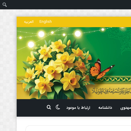
ج
English
العربیه
تغییر
جستجو
هدوی
دانشنامه
ارتباط با موعود
پوسته
برای