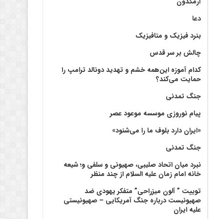
آرمگدون
دعا
بنرد فیزیک و متافیزیک
چالش بر سر قدس
کدام آموزه این‌همه خشم و تهدید دونالد ترامپ را
حمایت می‌کند؟
جنگ تمدنی
پیام نوروزی موسسه موعود عصر
«ایران دارد بلوف ما را می‌شنود»
جنگ تمدنی
نبرد میان اتحاد صلیبی، صهیونی و سلفی و؛ شیعه
خانه امام زمان علیه السلام از چند منظر
توییت ” آلون میزراحی” متفکر یهودی ضد
صهیونیست درباره جنگ آمریکایی – صهیونیستی
علیه ایران