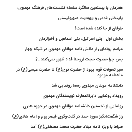
همزمان با بیستمین سالگرد سلسله نشست‌های فرهنگ مهدوی:‌
پایتختی قدس و یهودیت صهیونیستی
طوفان از جا کنده شده است!
بخش اول : بنی اسرائیل، بنی اسماعیل و آخرالزمان
مراسم رونمایی از دانش نامه مولفان مهدوی در شبکه چهار
پس چرا حضرت حجت اروحنا فداه ظهور نمی‌کنند…؟!
سیر تحولات قوم یهود از حضرت نوح(ع) تا حضرت عیسی(ع) در
ماهنامه موعود
دانشنامه مولفان مهدوی رسما رونمایی شد
رویداد رونمایی دایرةالمعارف نویسندگان مهدوی
رونمایی از نخستین دانشنامه مؤلفان مهدوی در حوزه هنری
راز شگفت‌انگیز سوره حمد در گفت‌وگوی قیصر روم و امام هادی(ع)
صراط با ویژه نامه میلاد حضرت محمد مصطفی(ع) آمد