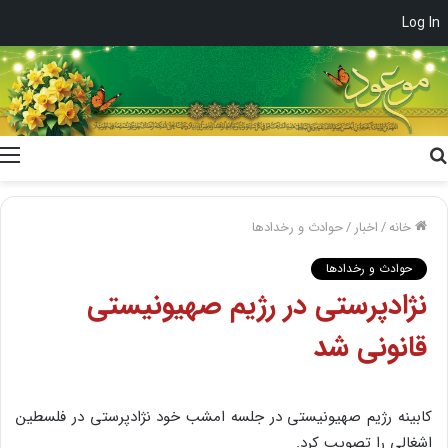
Log In
جستجو
برای
خانه
/
اخبار
/
حوادث و رخدادها
حوادث و رخدادها
نژادپرستی در رژیم صهیونیستی
قانونی شد
کابینه رژیم صهیونیستی در جلسه امشب خود ن‍ژادپرستی در فلسطین
اشغالی را تصویب کرد.