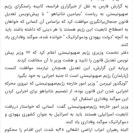
به گزارش فارس به نقل از خبرگزاری فرانسه، کابینه راستگرای رژیم
صهیونیستی به ریاست "بنیامین نتانیاهو " با پیش‌نویس تعدیل
قانون جنجال‌برانگیزی موافقت کرد که براساس آن کسانی که خواهان
به اصطلاح تابعیت این رژیم هستند با هر دینی که داشته باشند باید
به آنچه "دولت یهودی ودموکراتیک " خوانده شده، سوگند وفاداری یاد
کنند.
دفتر نخست وزیری رژیم صهیونیستی اعلام کرد که ۲۲ وزیر پیش
نویس تعدیل قانون را تایید و هشت وزیر با آن مخالفت کردند
برپایه این گزارش، این تعدیل همچنان نیازمند موافقت کنست
(پارلمان) رژیم صهیونیستی است تا جنبه اجرایی به خود بگیرد.
"آویگدور لیبرمن " وزیر امور خارجه رژیم‌صهیونیستی که نیروی محرکه
اجرایی شدن این قانون بوده، از تصمیم نتانیاهو برای اجرایی کردن
این سوگند وفاداری استقبال کرد.
وزیر امور خارجه رژیم‌صهیونیستی گفت: کسانی که خواستار دریافت
تابعیت اسرائیلی هستند باید به اسرائیل به عنوان کشوری یهودی و
دموکراتیک سوگند وفاداری یاد کنند.
البته رهبران اعراب اراضی اشغالی ۴۸به شدت این اقدام را محکوم