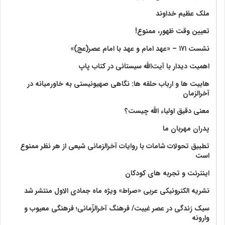
ملک عظیم خداوند
تعیین وقت ظهور، ممنوع!
نشست ۱۷۱ – «عهد امام و عهد با امام عصر(عج)»
اهمیت دیدار با آیت‌الله سیستانی در کتاب پاپ
هابیت ها و ارباب حلقه ها: نگاهی صهیونیستی به خاورمیانه در
آخرالزمان
معنی دقیق اولیاء الله چیست؟
پدران مهربان ما
تطبیق تحولات شامات با روایات آخرالزمانی شیعی از هر نظر ممنوع
است
اینترنت و تجربه های کودکان
نشریه الکترونیکی عربی «صراط» ویژه ماه جمادی الاول منتشر شد
سبک زندگی در عصر غیبت/ فرهنگ آخرالزّمانی؛ فرهنگی معیوب و
وارونه