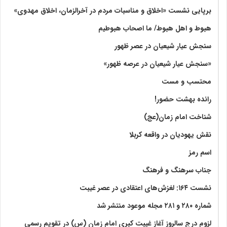
برپایی نشست «اخلاق و مناسبات مردم در آخرالزمان، اخلاق مهدوی»
هبوط و اهل هبوط/ ما اصحاب هبوطیم
سنجش عیار شیعیان در عصر ظهور
«سنجش عیار شیعیان در عرصه ظهور»
محتسب و مست
رانده بهشت‌ حضور!
شناخت امام زمان(عج)
نقش یهودیان در واقعه کربلا
اسم رمز
جناب سرهنگ و فرهنگ
نشست ۱۶۴: لغزش‌های اعتقادی در عصر غیبت
شماره ۲۸۰ و ۲۸۱ مجله موعود منتشر شد
لزوم درج سالروز آغاز غیبت کبری امام زمان (س) در تقویم رسمی