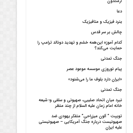
آرمگدون
دعا
بنرد فیزیک و متافیزیک
چالش بر سر قدس
کدام آموزه این‌همه خشم و تهدید دونالد ترامپ را
حمایت می‌کند؟
جنگ تمدنی
پیام نوروزی موسسه موعود عصر
«ایران دارد بلوف ما را می‌شنود»
جنگ تمدنی
نبرد میان اتحاد صلیبی، صهیونی و سلفی و؛ شیعه
خانه امام زمان علیه السلام از چند منظر
توییت ” آلون میزراحی” متفکر یهودی ضد
صهیونیست درباره جنگ آمریکایی – صهیونیستی
علیه ایران