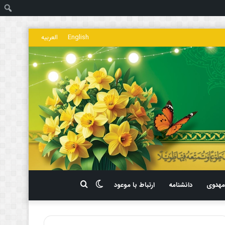
ج
English
العربیه
تغییر
جستجو
هدوی
دانشنامه
ارتباط با موعود
پوسته
برای